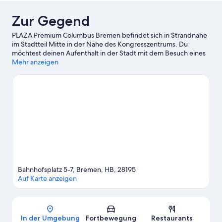
Zur Gegend
PLAZA Premium Columbus Bremen befindet sich in Strandnähe
im Stadtteil Mitte in der Nähe des Kongresszentrums. Du
möchtest deinen Aufenthalt in der Stadt mit dem Besuch eines
spannenden Events oder einer Sportveranstaltung aufpeppen?
Mehr anzeigen
Dann schau doch einmal hier vorbei: Weser-Stadion.
Zum
Reiseführer für Bremen
Bahnhofsplatz 5-7, Bremen, HB, 28195
Auf Karte anzeigen
Karte
In der Umgebung
Fortbewegung
Restaurants