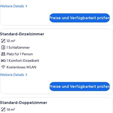
Weitere
Weitere Details
Details
für
Preise und Verfügbarkeit prüfen
Suite
Alle
Ein Hotelzimmer mit Bett, einem Vorh
5
Standard-Einzelzimmer
Fotos
10 m²
für
1 Schlafzimmer
Standard-
Einzelzimmer
Platz für 1 Person
anzeigen
1 Komfort-Einzelbett
Kostenloses WLAN
Weitere
Weitere Details
Details
für
Preise und Verfügbarkeit prüfen
Standard-
Einzelzimmer
Alle
Ein modernes Hotelzimmer mit einem gr
7
Standard-Doppelzimmer
Fotos
14 m²
für