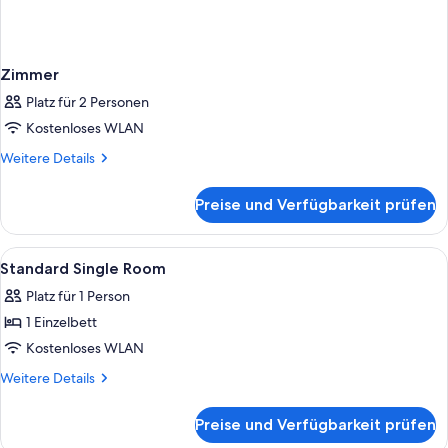
Zimmer
Platz für 2 Personen
Kostenloses WLAN
Weitere
Weitere Details
Details
für
Preise und Verfügbarkeit prüfen
Zimmer
Alle
Minibar, Zimmersafe, Schreibtisch, V
11
Standard Single Room
Fotos
Platz für 1 Person
für
1 Einzelbett
Standard
Single
Kostenloses WLAN
Room
Weitere
Weitere Details
anzeigen
Details
für
Preise und Verfügbarkeit prüfen
Standard