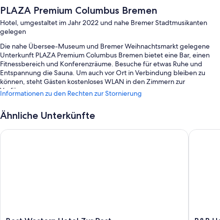
PLAZA Premium Columbus Bremen
Hotel, umgestaltet im Jahr 2022 und nahe Bremer Stadtmusikanten
gelegen
Die nahe Übersee-Museum und Bremer Weihnachtsmarkt gelegene
Unterkunft PLAZA Premium Columbus Bremen bietet eine Bar, einen
Fitnessbereich und Konferenzräume. Besuche für etwas Ruhe und
Entspannung die Sauna. Um auch vor Ort in Verbindung bleiben zu
können, steht Gästen kostenloses WLAN in den Zimmern zur
Verfügung.
Informationen zu den Rechten zur Stornierung
Zu den weiteren Extras zählen:
Ähnliche Unterkünfte
Ein Frühstücksbuffet (gegen Aufpreis), Parken ohne Service
(kostenpflichtig) und Express-Check-out
Best Western Hotel Zur Post
B&B Hote
Ein Fahrstuhl, mehrsprachiges Personal und 3 Tagungsräume
Eine rund um die Uhr besetzte Rezeption, ein Wasserspender und
Rauchverbot in der Unterkunft
Zimmerausstattung
Alle 150 Zimmer verfügen über Annehmlichkeiten wie eine Klimaanlage
und separate Sitzecken sowie Aufmerksamkeiten wie kostenloses
WLAN und Safes.
Best
B&B