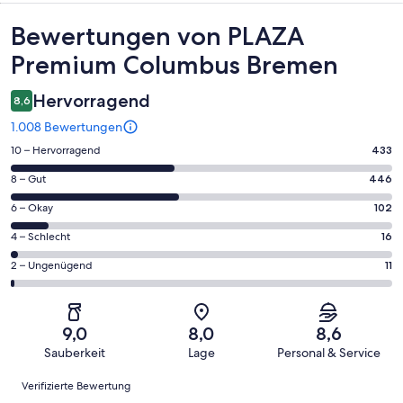
Bewertungen
Bewertungen von PLAZA
Premium Columbus Bremen
Hervorragend
8,6
1.008 Bewertungen
433
10 – Hervorragend
433
von
446
8 – Gut
446
insgesamt
von
1008
102
6 – Okay
102
insgesamt
Gästebewertungen
von
1008
16
4 – Schlecht
16
haben
insgesamt
Gästebewertungen
von
eine
1008
11
2 – Ungenügend
11
haben
insgesamt
Bewertung
Gästebewertungen
von
eine
1008
von
haben
insgesamt
Bewertung
Gästebewertungen
10
eine
1008
von
haben
9,0
8,0
8,6
-
Bewertung
Gästebewertungen
8
eine
Sauberkeit
Lage
Personal & Service
Hervorragend
von
haben
-
Bewertung
Bewertungen
6
eine
Gut
Verifizierte Bewertung
von
-
Bewertung