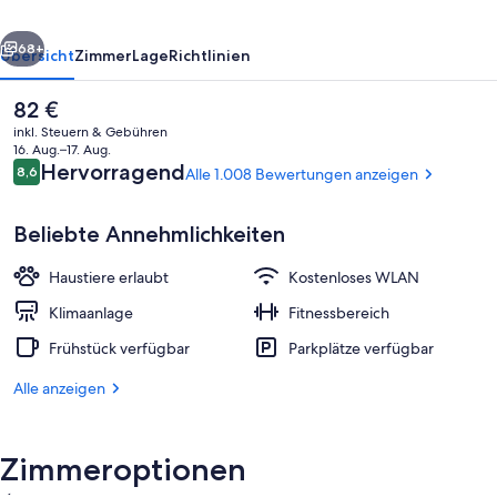
rück
Weiter
68+
Übersicht
Zimmer
Lage
Richtlinien
Der
82 €
aktuelle
inkl. Steuern & Gebühren
Preis
16. Aug.–17. Aug.
beträgt
Bewertungen
Hervorragend
8,6
Alle 1.008 Bewertungen anzeigen
8,6 von 10.
82 €.
Beliebte Annehmlichkeiten
Haustiere erlaubt
Kostenloses WLAN
Tägliches Frühstücksbuffet gegen Ge
Klimaanlage
Fitnessbereich
Frühstück verfügbar
Parkplätze verfügbar
Alle anzeigen
Zimmeroptionen