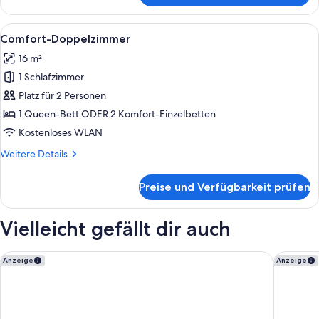
Alle
Ein Hotelzimmer mit einem Holztisch, 
13
Comfort-Doppelzimmer
Fotos
16 m²
für
1 Schlafzimmer
Comfort-
Doppelzimmer
Platz für 2 Personen
anzeigen
1 Queen-Bett ODER 2 Komfort-Einzelbetten
Kostenloses WLAN
Weitere
Weitere Details
Details
für
Preise und Verfügbarkeit prüfen
Comfort-
Doppelzimmer
Vielleicht gefällt dir auch
Garner Hotel Bremen City by IHG
Garner H
Anzeige
Anzeige