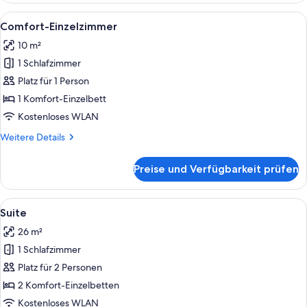
Alle
Ein Hotelzimmer mit Bett, Schreibtisch
6
Comfort-Einzelzimmer
Fotos
10 m²
für
1 Schlafzimmer
Comfort-
Einzelzimmer
Platz für 1 Person
anzeigen
1 Komfort-Einzelbett
Kostenloses WLAN
Weitere
Weitere Details
Details
für
Preise und Verfügbarkeit prüfen
Comfort-
Einzelzimmer
Alle
Ein modernes Hotelzimmer mit einem H
6
Suite
Fotos
26 m²
für
1 Schlafzimmer
Suite
anzeigen
Platz für 2 Personen
2 Komfort-Einzelbetten
Kostenloses WLAN