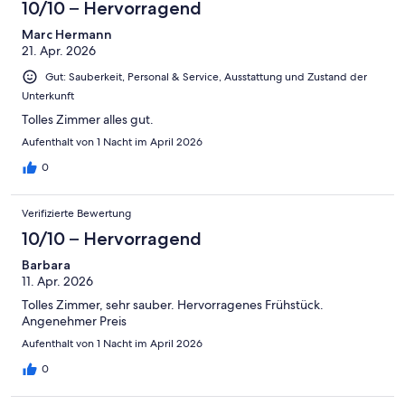
4
10/10 – Hervorragend
Okay
von
-
2
Marc Hermann
Schlecht
21. Apr. 2026
-
Ungenügend
Gut: Sauberkeit, Personal & Service, Ausstattung und Zustand der
Unterkunft
Tolles Zimmer alles gut.
Aufenthalt von 1 Nacht im April 2026
0
Verifizierte Bewertung
10/10 – Hervorragend
Barbara
11. Apr. 2026
Tolles Zimmer, sehr sauber. Hervorragenes Frühstück.
Angenehmer Preis
Aufenthalt von 1 Nacht im April 2026
0