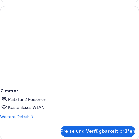
Single
Room
Zimmer
Platz für 2 Personen
Kostenloses WLAN
Weitere
Weitere Details
Details
für
Preise und Verfügbarkeit prüfen
Zimmer