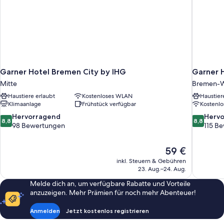
Garner Hotel Bremen City by IHG
Garner 
Mitte
Bremen-W
Haustiere erlaubt
Kostenloses WLAN
Haustier
Klimaanlage
Frühstück verfügbar
Kostenl
8.8
8.8
Hervorragend
Herv
8,8
8,8
von
von
98 Bewertungen
115 B
10,
10,
Hervorragend,
Hervorrag
Der
59 €
98
115
Preis
Bewertungen
Bewertun
inkl. Steuern & Gebühren
beträgt
23. Aug.–24. Aug.
59 €
Melde dich an, um verfügbare Rabatte und Vorteile
anzuzeigen. Mehr Prämien für noch mehr Abenteuer!
Anmelden
Jetzt kostenlos registrieren