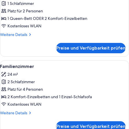
1 Schlafzimmer
Standard-
Doppelzimmer
Platz für 2 Personen
anzeigen
1 Queen-Bett ODER 2 Komfort-Einzelbetten
Kostenloses WLAN
Weitere
Weitere Details
Details
für
Preise und Verfügbarkeit prüfen
Standard-
Doppelzimmer
Alle
Ein Hotelzimmer mit zwei Betten, eine
6
Familienzimmer
Fotos
24 m²
für
2 Schlafzimmer
Familienzimmer
anzeigen
Platz für 4 Personen
2 Komfort-Einzelbetten und 1 Einzel-Schlafsofa
Kostenloses WLAN
Weitere
Weitere Details
Details
für
Preise und Verfügbarkeit prüfen
Familienzimmer