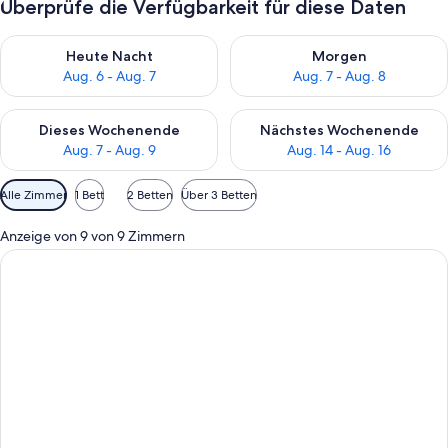
Überprüfe die Verfügbarkeit für diese Daten
Überprüfe die Verfügbarkeit für heute Nacht, Aug. 6 - Aug. 7.
Überprüfe die Verfügbarkeit f
Heute Nacht
Morgen
Aug. 6 - Aug. 7
Aug. 7 - Aug. 8
Überprüfe die Verfügbarkeit für dieses Wochenende, Aug. 7 - 
Überprüfe die Verfügbarkeit f
Dieses Wochenende
Nächstes Wochenende
Aug. 7 - Aug. 9
Aug. 14 - Aug. 16
Verfügbare
Alle Zimmer
1 Bett
2 Betten
Über 3 Betten
Filter
für
Anzeige von 9 von 9 Zimmern
Zimmer