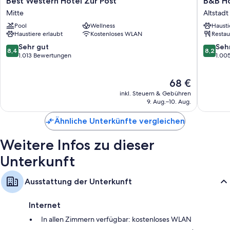
Best Western Hotel Zur Post
B&B Ho
Western
Hotel
Andere Komforts in den Zimmern sind unter anderem:
Mitte
Altstad
Hotel
Bremen
Pool
Wellness
Hausti
Recycling, LED-Glühbirnen und Bereitstellung umweltfreundlicher
Zur
Altstadt
Haustiere erlaubt
Kostenloses WLAN
Restau
Reinigungsmittel
Post
Altstadt
Mitte
Bremen
8.4
8.2
Sehr gut
Seh
Badezimmer mit unweltfreundlichen Kosmetikartikeln und
8,4
8,2
von
von
1.013 Bewertungen
1.00
Haartrocknern
10,
10,
32-Zoll-Flachbildfernseher mit Satellitenempfang
Sehr
Sehr
Der
68 €
gut,
gut,
Separate Sitzecken, Wasserkocher und Heizung
Preis
1.013
1.005
inkl. Steuern & Gebühren
beträgt
Bewertungen
Bewert
9. Aug.–10. Aug.
68 €
Ähnliche Unterkünfte vergleichen
Weitere Infos zu dieser
Unterkunft
Ausstattung der Unterkunft
Internet
In allen Zimmern verfügbar: kostenloses WLAN