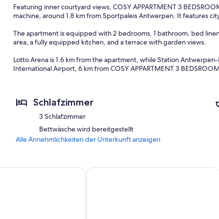
Featuring inner courtyard views, COSY APPARTMENT 3 BEDSROOM 
machine, around 1.8 km from Sportpaleis Antwerpen. It features cit
The apartment is equipped with 2 bedrooms, 1 bathroom, bed linen, t
area, a fully equipped kitchen, and a terrace with garden views.
Lotto Arena is 1.6 km from the apartment, while Station Antwerpen-
International Airport, 6 km from COSY APPARTMENT 3 BEDSROOM
Schlafzimmer
3 Schlafzimmer
Bettwäsche wird bereitgestellt
Alle Annehmlichkeiten der Unterkunft anzeigen
ylish! <br>Luxury apartment in the center of Antwerp. Private
Wunderschöne Wohnung in Antwerp