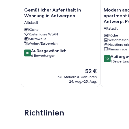
Gemütlicher
Modern
Gemütlicher Aufenthalt in
Modern and 
Aufenthalt
and
Wohnung in Antwerpen
apartment i
in
Stylish!
Antwerp. Pr
Altstadt
Wohnung
<br>Luxury
fully servic
Altstadt
in
Küche
apartment
Kostenloses WLAN
Antwerpen
in
Küche
Mikrowelle
Altstadt
the
Waschmasch
Wohn-/Essbereich
Haustiere erl
center
Klimaanlage
10.0
Außergewöhnlich
of
10
von
6 Bewertungen
Antwerp.
10.0
Außerge
10
10,
Private
von
1 Bewertun
Außergewöhnlich,
parking
10,
Der
52 €
6
and
Außergewöhnl
Preis
Bewertungen
fully
1
inkl. Steuern & Gebühren
beträgt
24. Aug.–25. Aug.
serviced.
Bewertung
52 €
Altstadt
Richtlinien