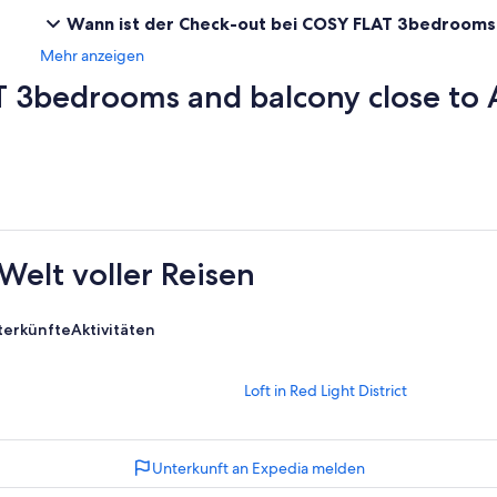
Wann ist der Check-out bei COSY FLAT 3bedrooms 
Mehr anzeigen
3bedrooms and balcony close to 
Welt voller Reisen
terkünfte
Aktivitäten
L
Loft in Red Light District
i
n
k
Unterkunft an Expedia melden
,
d