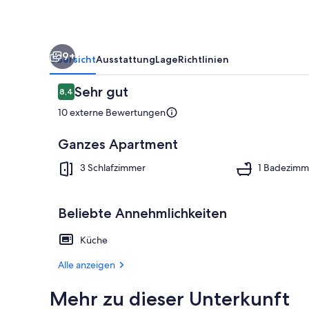
Antwerp
center
9+
Übersicht
Ausstattung
Lage
Richtlinien
Bewertungen
Sehr gut
8,4
8,4 von 10.
10 externe Bewertungen
Ganzes Apartment
Fernseher
3 Schlafzimmer
1 Badezimm
Beliebte Annehmlichkeiten
Küche
Alle anzeigen
Mehr zu dieser Unterkunft