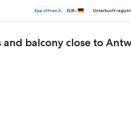
•
App öffnen
EUR
Unterkunft registr
and balcony close to Antw
3 Schlafzimm