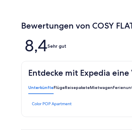
Bewertungen von COSY FLAT 
Bewertungen
8,4
Sehr gut
Entdecke mit Expedia eine 
Unterkünfte
Flüge
Reisepakete
Mietwagen
Ferienun
L
Color POP Apartment
i
n
k
,
d