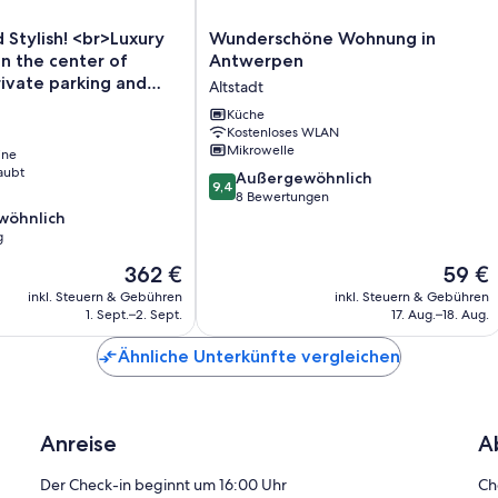
Wunderschöne
Stylish! <br>Luxury
Wunderschöne Wohnung in
Wohnung
n the center of
Antwerpen
in
ivate parking and
Altstadt
Antwerpen
ed.
Altstadt
Küche
Kostenloses WLAN
Mikrowelle
ine
aubt
9.4
Außergewöhnlich
9,4
von
8 Bewertungen
10,
wöhnlich
Außergewöhnlich,
g
8
Der
Der
362 €
59 €
ich,
Bewertungen
Preis
Preis
inkl. Steuern & Gebühren
inkl. Steuern & Gebühren
beträgt
beträgt
1. Sept.–2. Sept.
17. Aug.–18. Aug.
362 €
59 €
Ähnliche Unterkünfte vergleichen
Anreise
A
Der Check-in beginnt um 16:00 Uhr
Ch