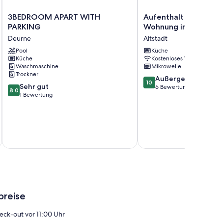
3BEDROOM
Aufenthalt
3BEDROOM APART WITH
Aufenthalt in einer h
APART
in
PARKING
Wohnung in Antwer
WITH
einer
Deurne
Altstadt
PARKING
hellen
Deurne
Pool
Wohnung
Küche
Küche
Kostenloses WLAN
in
Waschmaschine
Mikrowelle
Antwerpen
Trockner
Altstadt
10.0
Außergewöhnlich
10
8.0
Sehr gut
von
6 Bewertungen
8,0
von
1 Bewertung
10,
10,
Außergewöhnlich,
Sehr
6
gut,
Bewertungen
1
inkl. S
Bewertung
breise
eck-out vor 11:00 Uhr