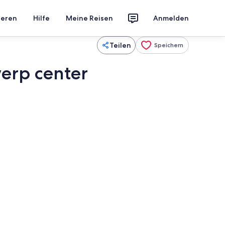
ieren
Hilfe
Meine Reisen
Anmelden
Teilen
Speichern
erp center
er, Bettwäsche
Fernseher