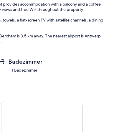
provides accommodation with a balcony and a coffee
y views and free WiFithroughout the property.
owels, a flat-screen TV with satellite channels, a dining
Berchem is 3.5 km away. The nearest airport is Antwerp
.
Badezimmer
1 Badezimmer
 parking and fully serviced.
en
3BEDROOM APART WITH PARKING
Aufenthalt in einer he