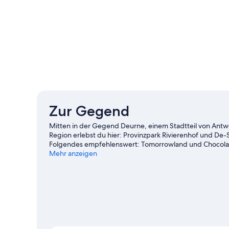
Zur Gegend
Mitten in der Gegend Deurne, einem Stadtteil von Antw
Region erlebst du hier: Provinzpark Rivierenhof und De-S
Folgendes empfehlenswert: Tomorrowland und Chocolate
Besuch eines spannenden Events oder einer Sportverans
Mehr anzeigen
Stadion oder Sportpaleis.
Zum Reiseführer für Antwerp
Weitere Apartments in Antwerpen anzeigen