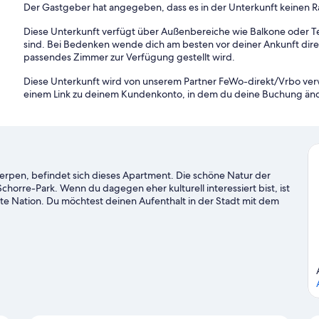
Der Gastgeber hat angegeben, dass es in der Unterkunft keinen 
Diese Unterkunft verfügt über Außenbereiche wie Balkone oder Te
sind. Bei Bedenken wende dich am besten vor deiner Ankunft direkt
passendes Zimmer zur Verfügung gestellt wird.
Diese Unterkunft wird von unserem Partner FeWo-direkt/Vrbo verw
einem Link zu deinem Kundenkonto, in dem du deine Buchung ände
erpen, befindet sich dieses Apartment. Die schöne Natur der
chorre-Park. Wenn du dagegen eher kulturell interessiert bist, ist
 Nation. Du möchtest deinen Aufenthalt in der Stadt mit dem
taltung aufpeppen? Dann schau doch einmal hier vorbei: Bosuil-
en