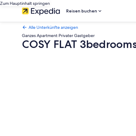
Zum Hauptinhalt springen
Reisen buchen
Alle Unterkünfte anzeigen
Ganzes Apartment
·
Privater Gastgeber
COSY FLAT 3bedrooms 
Fotogalerie
von
COSY
FLAT
3bedrooms
and
balcony
close
to