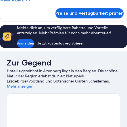
Weitere Details
Details
für
Preise und Verfügbarkeit prüfen
Signature-
Doppelzimmer
(Kleiner
Melde dich an, um verfügbare Rabatte und Vorteile
Lugstein)
anzuzeigen. Mehr Prämien für noch mehr Abenteuer!
Anmelden
Jetzt kostenlos registrieren
Zur Gegend
Hotel Lugsteinhof in Altenberg liegt in den Bergen. Die schöne
Natur der Region erlebst du hier: Naturpark
Erzgebirge/Vogtland und Botanischer Garten Schellerhau.
Wenn du dagegen eher kulturell interessiert bist, ist Folgendes
Mehr anzeigen
empfehlenswert: Bergbaumuseum Altenberg und
Besichtigungstollen Alter Martin. Du bist mit Kindern
unterwegs? Dann ist ein Besuch dieser beiden Attraktionen
vielleicht genau das Richtige für dich: Sommerrodelbahn
Altenberg und Na Stínadlech. Stürz dich beim Skifahren,
mithilfe der Skilifte und im Skigebiet ins weiße Vergnügen und
lass dir andere Wintersportarten wie Schlittenfahren nicht