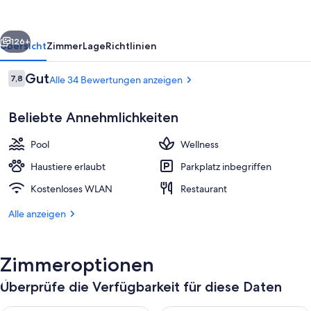
rück
Weiter
126+
Übersicht
Zimmer
Lage
Richtlinien
Bewertungen
Gut
7,8
Alle 34 Bewertungen anzeigen
7,8 von 10.
Beliebte Annehmlichkeiten
Pool
Wellness
Haustiere erlaubt
Parkplatz inbegriffen
Kostenloses WLAN
Restaurant
Apartment (Scharspitze) | Schreibtisc
Alle anzeigen
Zimmeroptionen
Überprüfe die Verfügbarkeit für diese Daten