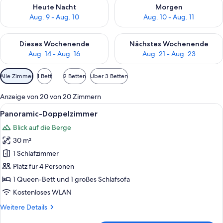
Überprüfe die Verfügbarkeit für heute Nacht, Aug. 9 - Aug. 10
Überprüfe die Verfügbarkeit fü
Heute Nacht
Morgen
Aug. 9 - Aug. 10
Aug. 10 - Aug. 11
Überprüfe die Verfügbarkeit für dieses Wochenende, Aug. 14 -
Überprüfe die Verfügbarkeit f
Dieses Wochenende
Nächstes Wochenende
Aug. 14 - Aug. 16
Aug. 21 - Aug. 23
Verfügbare
Alle Zimmer
1 Bett
2 Betten
Über 3 Betten
Filter
für
Anzeige von 20 von 20 Zimmern
Zimmer
Alle
Panoramic-Doppelzimmer | Schreibtisc
5
Panoramic-Doppelzimmer
Fotos
Blick auf die Berge
für
30 m²
Panoramic-
Doppelzimmer
1 Schlafzimmer
anzeigen
Platz für 4 Personen
1 Queen-Bett und 1 großes Schlafsofa
Kostenloses WLAN
Weitere
Weitere Details
Details