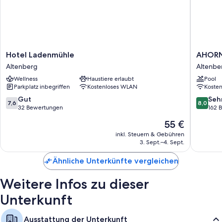
Hotel
AHORN
Hotel Ladenmühle
AHORN
Ladenmühle
Waldhot
Altenberg
Altenbe
Altenberg
Altenbe
Wellness
Haustiere erlaubt
Pool
Altenbe
Parkplatz inbegriffen
Kostenloses WLAN
Koste
7.6
8.0
Gut
Seh
7,6
8,0
von
von
32 Bewertungen
162 
10,
10,
Der
55 €
Gut,
Sehr
Preis
32
gut,
inkl. Steuern & Gebühren
beträgt
3. Sept.–4. Sept.
Bewertungen
162
55 €
Bewert
Ähnliche Unterkünfte vergleichen
Weitere Infos zu dieser
Unterkunft
Ausstattung der Unterkunft