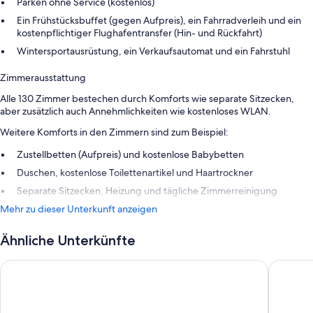
Parken ohne Service (kostenlos)
Ein Frühstücksbuffet (gegen Aufpreis), ein Fahrradverleih und ein
kostenpflichtiger Flughafentransfer (Hin- und Rückfahrt)
Wintersportausrüstung, ein Verkaufsautomat und ein Fahrstuhl
Zimmerausstattung
Alle 130 Zimmer bestechen durch Komforts wie separate Sitzecken,
aber zusätzlich auch Annehmlichkeiten wie kostenloses WLAN.
Weitere Komforts in den Zimmern sind zum Beispiel:
Zustellbetten (Aufpreis) und kostenlose Babybetten
Duschen, kostenlose Toilettenartikel und Haartrockner
Separate Sitzecken, Heizung und tägliche Zimmerreinigung
Mehr zu dieser Unterkunft anzeigen
Ähnliche Unterkünfte
Hotel Ladenmühle
AHORN W