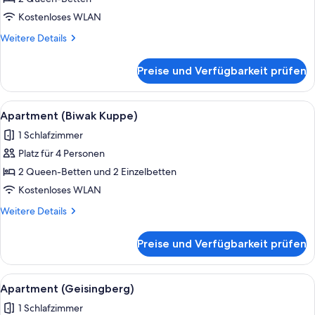
anzeigen
Kostenloses WLAN
Weitere
Weitere Details
Details
für
Preise und Verfügbarkeit prüfen
Vierbettzimmer
(Lugstein)
Alle
Flachbildfernseher, Tischtennisplatte
7
Apartment (Biwak Kuppe)
Fotos
1 Schlafzimmer
für
Platz für 4 Personen
Apartment
(Biwak
2 Queen-Betten und 2 Einzelbetten
Kuppe)
Kostenloses WLAN
anzeigen
Weitere
Weitere Details
Details
für
Preise und Verfügbarkeit prüfen
Apartment
(Biwak
Kuppe)
Alle
Flachbildfernseher, Tischtennisplatte
8
Apartment (Geisingberg)
Fotos
1 Schlafzimmer
für