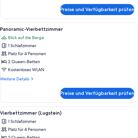
Details
für
Preise und Verfügbarkeit prüfen
Panoramic-
Dreibettzimmer
Alle
Schreibtisch, kostenlose Babybetten, 
5
Panoramic-Vierbettzimmer
Fotos
Blick auf die Berge
für
1 Schlafzimmer
Panoramic-
Vierbettzimmer
Platz für 4 Personen
anzeigen
2 Queen-Betten
Kostenloses WLAN
Weitere
Weitere Details
Details
für
Preise und Verfügbarkeit prüfen
Panoramic-
Vierbettzimmer
Alle
Vierbettzimmer (Lugstein) | Schreibti
5
Vierbettzimmer (Lugstein)
Fotos
1 Schlafzimmer
für
Platz für 4 Personen
Vierbettzimmer
(Lugstein)
2 Queen-Betten