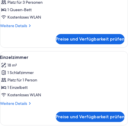
Doppelzimmer
Platz für 3 Personen
anzeigen
1 Queen-Bett
Kostenloses WLAN
Weitere
Weitere Details
Details
für
Preise und Verfügbarkeit prüfen
Economy-
Doppelzimmer
Alle
Schreibtisch, kostenlose Babybetten, 
5
Einzelzimmer
Fotos
18 m²
für
1 Schlafzimmer
Einzelzimmer
anzeigen
Platz für 1 Person
1 Einzelbett
Kostenloses WLAN
Weitere
Weitere Details
Details
für
Preise und Verfügbarkeit prüfen
Einzelzimmer