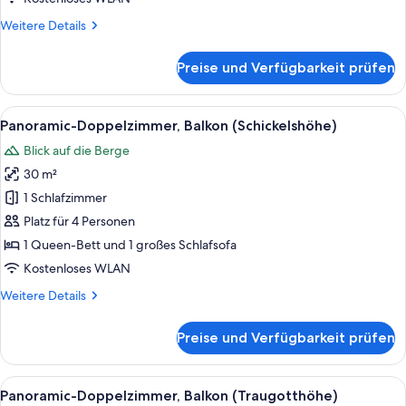
Weitere
Weitere Details
Details
für
Preise und Verfügbarkeit prüfen
Apartment
(Scharspitze)
Alle
Panoramic-Doppelzimmer, Balkon (Schi
6
Panoramic-Doppelzimmer, Balkon (Schickelshöhe)
Fotos
Blick auf die Berge
für
30 m²
Panoramic-
Doppelzimmer,
1 Schlafzimmer
Balkon
Platz für 4 Personen
(Schickelshöhe)
1 Queen-Bett und 1 großes Schlafsofa
anzeigen
Kostenloses WLAN
Weitere
Weitere Details
Details
für
Preise und Verfügbarkeit prüfen
Panoramic-
Doppelzimmer,
Balkon
Alle
Panoramic-Doppelzimmer, Balkon (Trau
5
(Schickelshöhe)
Panoramic-Doppelzimmer, Balkon (Traugotthöhe)