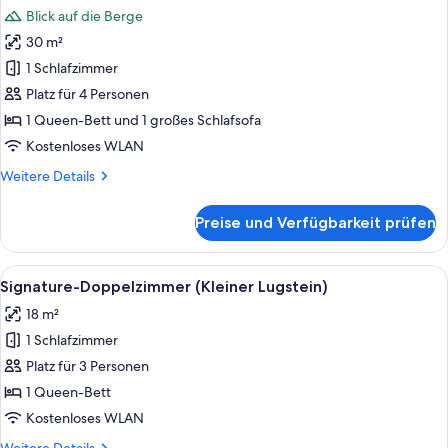
Fotos
Blick auf die Berge
für
30 m²
Panoramic-
Doppelzimmer,
1 Schlafzimmer
Balkon
Platz für 4 Personen
(Traugotthöhe)
1 Queen-Bett und 1 großes Schlafsofa
anzeigen
Kostenloses WLAN
Weitere
Weitere Details
Details
für
Preise und Verfügbarkeit prüfen
Panoramic-
Doppelzimmer,
Balkon
Alle
Signature-Doppelzimmer (Kleiner Lugst
5
(Traugotthöhe)
Signature-Doppelzimmer (Kleiner Lugstein)
Fotos
18 m²
für
1 Schlafzimmer
Signature-
Doppelzimmer
Platz für 3 Personen
(Kleiner
1 Queen-Bett
Lugstein)
Kostenloses WLAN
anzeigen
Weitere