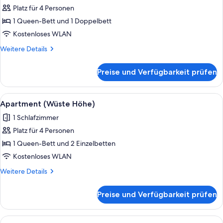
Platz für 4 Personen
Apartment
(Geisingberg)
1 Queen-Bett und 1 Doppelbett
anzeigen
Kostenloses WLAN
Weitere
Weitere Details
Details
für
Preise und Verfügbarkeit prüfen
Apartment
(Geisingberg)
Alle
Apartment (Wüste Höhe) | Wohnbereich
7
Apartment (Wüste Höhe)
Fotos
1 Schlafzimmer
für
Platz für 4 Personen
Apartment
(Wüste
1 Queen-Bett und 2 Einzelbetten
Höhe)
Kostenloses WLAN
anzeigen
Weitere
Weitere Details
Details
für
Preise und Verfügbarkeit prüfen
Apartment
(Wüste
Höhe)
Alle
Apartment (Steinkuppe) | Schreibtisc