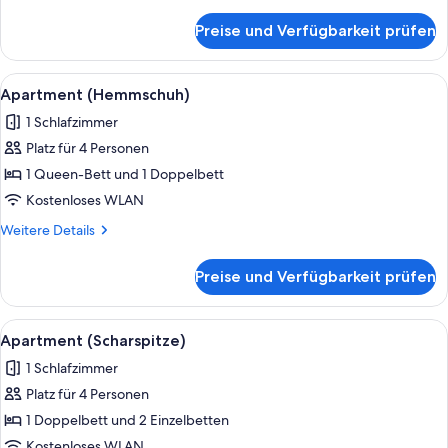
Details
für
Preise und Verfügbarkeit prüfen
Apartment
(Kannelberg)
Alle
Apartment (Hemmschuh) | Wohnbereich 
8
Apartment (Hemmschuh)
Fotos
1 Schlafzimmer
für
Platz für 4 Personen
Apartment
(Hemmschuh)
1 Queen-Bett und 1 Doppelbett
anzeigen
Kostenloses WLAN
Weitere
Weitere Details
Details
für
Preise und Verfügbarkeit prüfen
Apartment
(Hemmschuh)
Alle
Apartment (Scharspitze) | Schreibtisc
8
Apartment (Scharspitze)
Fotos
1 Schlafzimmer
für
Platz für 4 Personen
Apartment
(Scharspitze)
1 Doppelbett und 2 Einzelbetten
anzeigen
Kostenloses WLAN