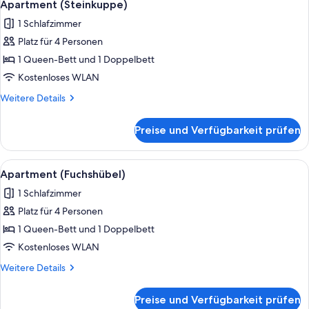
6
Apartment (Steinkuppe)
Fotos
1 Schlafzimmer
für
Platz für 4 Personen
Apartment
(Steinkuppe)
1 Queen-Bett und 1 Doppelbett
anzeigen
Kostenloses WLAN
Weitere
Weitere Details
Details
für
Preise und Verfügbarkeit prüfen
Apartment
(Steinkuppe)
Alle
Apartment (Fuchshübel) | Wohnbereich 
7
Apartment (Fuchshübel)
Fotos
1 Schlafzimmer
für
Platz für 4 Personen
Apartment
(Fuchshübel)
1 Queen-Bett und 1 Doppelbett
anzeigen
Kostenloses WLAN
Weitere
Weitere Details
Details
für
Preise und Verfügbarkeit prüfen
Apartment