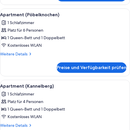
(Fuchshübel)
Alle
Apartment (Pöbelknochen) | Schreibti
8
Apartment (Pöbelknochen)
Fotos
1 Schlafzimmer
für
Platz für 6 Personen
Apartment
(Pöbelknochen)
1 Queen-Bett und 1 Doppelbett
anzeigen
Kostenloses WLAN
Weitere
Weitere Details
Details
für
Preise und Verfügbarkeit prüfen
Apartment
(Pöbelknochen)
Alle
Apartment (Kannelberg) | Wohnbereich 
8
Apartment (Kannelberg)
Fotos
1 Schlafzimmer
für
Platz für 4 Personen
Apartment
(Kannelberg)
1 Queen-Bett und 1 Doppelbett
anzeigen
Kostenloses WLAN
Weitere
Weitere Details