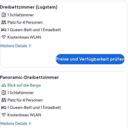
Alle
Schreibtisch, kostenlose Babybetten, 
5
Dreibettzimmer (Lugstein)
Fotos
1 Schlafzimmer
für
Platz für 4 Personen
Dreibettzimmer
(Lugstein)
1 Queen-Bett und 1 Einzelbett
anzeigen
Kostenloses WLAN
Weitere
Weitere Details
Details
für
Preise und Verfügbarkeit prüfen
Dreibettzimmer
(Lugstein)
Alle
Schreibtisch, kostenlose Babybetten, 
5
Panoramic-Dreibettzimmer
Fotos
Blick auf die Berge
für
1 Schlafzimmer
Panoramic-
Dreibettzimmer
Platz für 4 Personen
anzeigen
1 Queen-Bett und 1 Einzelbett
Kostenloses WLAN
Weitere
Weitere Details