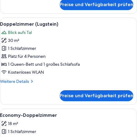
für
Preise und Verfügbarkeit prüfen
Panoramic-
Doppelzimmer
Alle
Schreibtisch, kostenlose Babybetten, 
5
Doppelzimmer (Lugstein)
Fotos
Blick aufs Tal
für
30 m²
Doppelzimmer
(Lugstein)
1 Schlafzimmer
anzeigen
Platz für 4 Personen
1 Queen-Bett und 1 großes Schlafsofa
Kostenloses WLAN
Weitere
Weitere Details
Details
für
Preise und Verfügbarkeit prüfen
Doppelzimmer
(Lugstein)
Alle
Economy-Doppelzimmer | Schreibtisch
5
Economy-Doppelzimmer
Fotos
18 m²
für
1 Schlafzimmer
Economy-