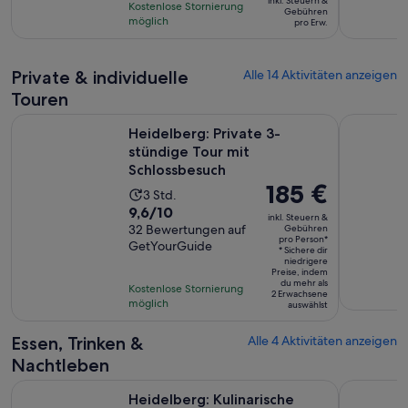
basierend
inkl. Steuern &
Stunden
Kostenlose Stornierung
beträgt
Gebühren
auf
möglich
pro Erw.
50 €
239
pro
Bewertungen.
Erw.
Private & individuelle
Alle 14 Aktivitäten anzeigen
Touren
Wird
Heidelberg: Private 3-stündige Tour mit Schlossbesuch
Heidelberg
Heidelberg: Private 3-
stündige Tour mit
Schlossbesuch
Der
185 €
Die
3 Std.
Preis
9.6
9,6/10
Aktivität
inkl. Steuern &
beträgt
von
32 Bewertungen auf
Gebühren
dauert
pro Person*
185 €
GetYourGuide
10,
3
* Sichere dir
pro
niedrigere
basierend
Stunden
Preise, indem
Person*
du mehr als
auf
Kostenlose Stornierung
2 Erwachsene
möglich
32
auswählst
Bewertungen.
Essen, Trinken &
Alle 4 Aktivitäten anzeigen
Nachtleben
Heidelberg: Kulinarische Stadtführung mit leckeren Kostpr
Heidelber
Heidelberg: Kulinarische