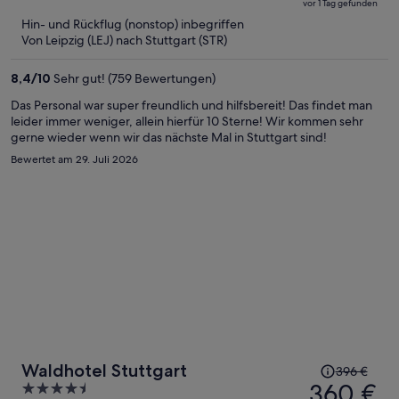
vor 1 Tag gefunden
jetzt
5
Hin- und Rückflug (nonstop) inbegriffen
beträgt
Von Leipzig (LEJ) nach Stuttgart (STR)
er
312 €
8,4
/
10
Sehr gut! (759 Bewertungen)
pro
Person
Das Personal war super freundlich und hilfsbereit! Das findet man
leider immer weniger, allein hierfür 10 Sterne! Wir kommen sehr
gerne wieder wenn wir das nächste Mal in Stuttgart sind!
Bewertet am 29. Juli 2026
Der
Waldhotel Stuttgart
396 €
Preis
360 €
4.5