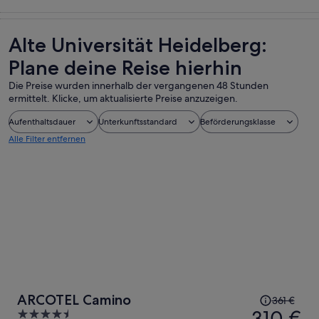
Touren und
Geschichte &
Private &
Essen, Trinken
Tagesausflüge
Kultur
individuelle
& Nachtleben
Touren
Alte Universität Heidelberg:
Plane deine Reise hierhin
Die Preise wurden innerhalb der vergangenen 48 Stunden
ermittelt. Klicke, um aktualisierte Preise anzuzeigen.
Aufenthaltsdauer
Unterkunftsstandard
Beförderungsklasse
Alle Filter entfernen
Der
ARCOTEL Camino
361 €
Preis
310 €
4.5