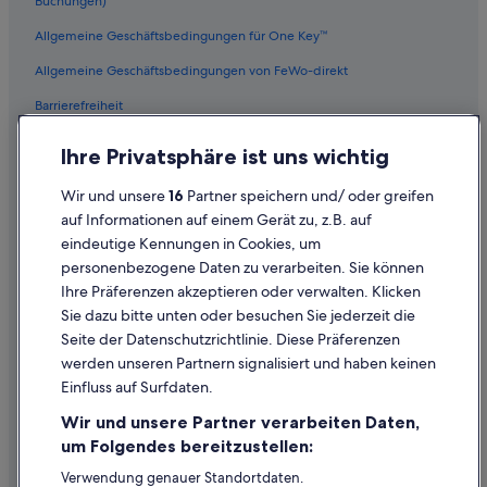
Buchungen)
Hotels mit Suiten in Innenstadt von Heidelberg
Allgemeine Geschäftsbedingungen für One Key™
Hotels nahe Heiliggeistkirche
Allgemeine Geschäftsbedingungen von FeWo-direkt
Hotels nahe Dokumentations - Und Kulturzentrum der
Deutschen Sinti und Roma
Barrierefreiheit
B&B Hotels in Innenstadt von Heidelberg
Datenschutz
Ihre Privatsphäre ist uns wichtig
Luxus in Innenstadt von Heidelberg
Cookies
Wir und unsere
16
Partner speichern und/ oder greifen
Hotels mit Casino in Innenstadt von Heidelberg
Rechtliche Hinweise/Kontakt
auf Informationen auf einem Gerät zu, z.B. auf
Lgbtqia-Freundliche in Innenstadt von Heidelberg
eindeutige Kennungen in Cookies, um
Inhaltsrichtlinien und Melden von Inhalten
personenbezogene Daten zu verarbeiten. Sie können
Best Western Hotels in Innenstadt von Heidelberg
Ihre Präferenzen akzeptieren oder verwalten. Klicken
Hilfe
Hotels mit Parkplatz in Innenstadt von Heidelberg
Sie dazu bitte unten oder besuchen Sie jederzeit die
Hotels mit Kinderbetreuung in Innenstadt von
Hilfe
Seite der Datenschutzrichtlinie. Diese Präferenzen
Heidelberg
werden unseren Partnern signalisiert und haben keinen
Flug stornieren
Hotels mit Fitnessbereich in Innenstadt von Heidelberg
Einfluss auf Surfdaten.
Hotel- oder Ferienunterkunftsbuchung stornieren
Hotels nahe Antikenmuseum mit Abguss-Sammlung
Wir und unsere Partner verarbeiten Daten,
Rückerstattungsdauer
um Folgendes bereitzustellen:
Steigenberger Hotels in Heidelberg
Expedia-Gutschein einlösen
Verwendung genauer Standortdaten.
Baumhäuser in Heidelberg