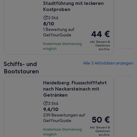
Stadtführung mit leckeren
Kostproben
Die
3 Std.
8.0
8/10
Aktivität
von
1 Bewertung auf
dauert
Der
44 €
GetYourGuide
10,
3
Preis
basierend
inkl. Steuern &
Stunden
Kostenlose Stornierung
beträgt
Gebühren
auf
möglich
pro Erw.
44 €
einer
pro
Bewertung.
Schiffs- und
Alle 3 Aktivitäten anzeigen
Erw.
Bootstouren
Heidelberg: Flussschifffahrt nach Neckarsteinach mit Geträ
Heidelber
Heidelberg: Flussschifffahrt
nach Neckarsteinach mit
Getränken
Die
3 Std.
9.4
9,4/10
Aktivität
von
239 Bewertungen auf
dauert
Der
50 €
GetYourGuide
10,
3
Preis
basierend
inkl. Steuern &
Stunden
Kostenlose Stornierung
beträgt
Gebühren
auf
möglich
pro Erw.
50 €