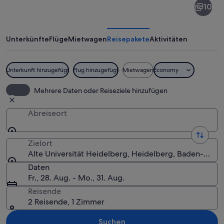
10
Universität
Heidelberg
Unterkünfte
Flüge
Mietwagen
Reisepakete
Aktivitäten
Unterkunft hinzugefügt
Flug hinzugefügt
Mietwagen
Economy
Ein historisches Gebäude mit aufwen
Mehrere Daten oder Reiseziele hinzufügen
Abreiseort
Zielort
Alte Universität Heidelberg, Heidelberg, Baden-Wür
Daten
Fr., 28. Aug. - Mo., 31. Aug.
Reisende
2 Reisende, 1 Zimmer
Suchen