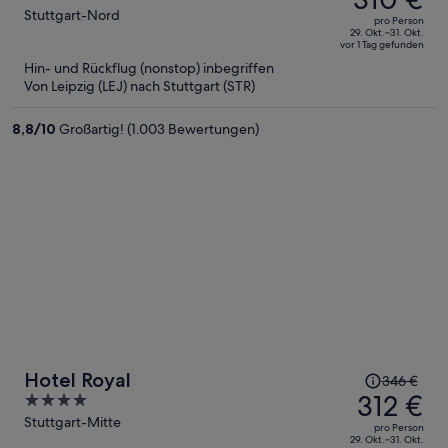
betrug
out
Stuttgart-Nord
pro Person
361 €,
of
29. Okt.–31. Okt.
vor 1 Tag gefunden
jetzt
5
Hin- und Rückflug (nonstop) inbegriffen
beträgt
Von Leipzig (LEJ) nach Stuttgart (STR)
er
310 €
8,8
/
10
Großartig! (1.003 Bewertungen)
pro
Person
Der
Hotel Royal
346 €
Preis
312 €
4
betrug
out
Stuttgart-Mitte
pro Person
346 €,
of
29. Okt.–31. Okt.