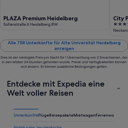
PLAZA Premium Heidelberg
City 
3.5
Sofienstraße 6 Heidelberg BW
out
Neckars
of
5
Alle 758 Unterkünfte für Alte Universität Heidelberg
anzeigen
Dies ist der niedrigste Preis pro Nacht für 1 Übernachtung von 2 Erwachsenen, der
in den letzten 24 Stunden gefunden wurde. Preise und Verfügbarkeiten können
sich ändern. Es können zusätzliche Bedingungen gelten.
Entdecke mit Expedia eine
Welt voller Reisen
Unterkünfte
Flüge
Reisepakete
Mietwagen
Ferienwohnung
Hotels nahe Jesuitenkirche