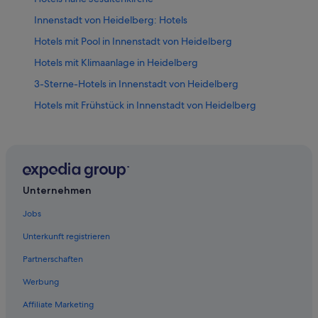
Innenstadt von Heidelberg: Hotels
Hotels mit Pool in Innenstadt von Heidelberg
Hotels mit Klimaanlage in Heidelberg
3-Sterne-Hotels in Innenstadt von Heidelberg
Hotels mit Frühstück in Innenstadt von Heidelberg
Romantische in Innenstadt von Heidelberg
Pensionen in Bahnhof Heidelberg-Altstadt
Golf in Innenstadt von Heidelberg
Leonardo Hotels in Innenstadt von Heidelberg
Unternehmen
Hotels mit Pool in Heidelberg
Jobs
Business in Innenstadt von Heidelberg
Unterkunft registrieren
Hotels mit Fitnessbereich in Heidelberg
Partnerschaften
Hotels nahe Alte Universität Heidelberg
Werbung
Hotels nahe Providenzkirche
Affiliate Marketing
Günstige in Heidelberg