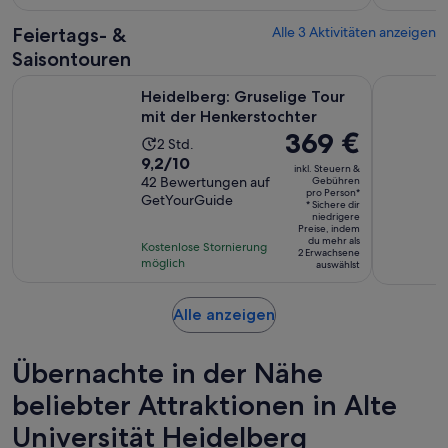
239
pro
Feiertags- &
Alle 3 Aktivitäten anzeigen
Bewertungen.
Erw.
Saisontouren
Wird in 
Heidelberg: Gruselige Tour mit der Henkerstochter
Heidelberg
Heidelberg: Gruselige Tour
mit der Henkerstochter
Der
369 €
Die
2 Std.
Preis
9.2
9,2/10
Aktivität
inkl. Steuern &
beträgt
von
42 Bewertungen auf
Gebühren
dauert
pro Person*
369 €
GetYourGuide
10,
2
* Sichere dir
pro
niedrigere
basierend
Stunden
Preise, indem
Person*
du mehr als
auf
Kostenlose Stornierung
2 Erwachsene
möglich
42
auswählst
Bewertungen.
Wird
Alle anzeigen
in
einem
Übernachte in der Nähe
neuen
Tab
beliebter Attraktionen in Alte
geöffnet
Universität Heidelberg