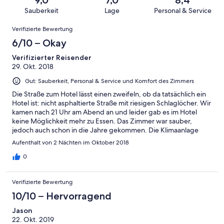
-
Bewertung
Gästebewertungen
8
eine
Sauberkeit
Lage
Personal & Service
Hervorragend
von
haben
-
Bewertung
Bewertungen
6
eine
Gut
Verifizierte Bewertung
von
-
Bewertung
4
6/10 – Okay
Okay
von
-
2
Verifizierter Reisender
Schlecht
29. Okt. 2018
-
Ungenügend
Gut: Sauberkeit, Personal & Service und Komfort des Zimmers
Die Straße zum Hotel lässt einen zweifeln, ob da tatsächlich ein
Hotel ist: nicht asphaltierte Straße mit riesigen Schlaglöcher. Wir
kamen nach 21 Uhr am Abend an und leider gab es im Hotel
keine Möglichkeit mehr zu Essen. Das Zimmer war sauber,
jedoch auch schon in die Jahre gekommen. Die Klimaanlage
funktionierte. Das sehr große Badezimmer war nicht klimatisiert.
Aufenthalt von 2 Nächten im Oktober 2018
Das Frühstück war leider eine Enttäuschung: kein richtiger
Kaffee (Nescafé Tütchen und eine Isolierkanne mit heißen
0
Wasser). Sonst nur Toast, Ei, Bohnen und Würstchen,
abgepackte Marmelade...Das Frühstück wird dem gehobenen
Verifizierte Bewertung
Hotelpreis nicht gerecht. Das Frühstück wird zum Zimmer
gebracht, was nicht besonders praktisch und komfortabel ist.
10/10 – Hervorragend
Besser wäre ein Restaurant. Das Servicepersonal (Rezeption,
Jason
Managerin, Zimmermädchen) war stets freundlich und sehr
22. Okt. 2019
bemüht. Der Pool war sehr sauber und angenehm.