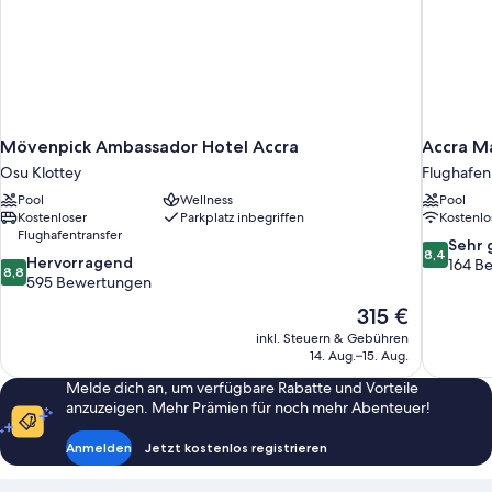
Mövenpick Ambassador Hotel Accra
Accra Ma
Osu Klottey
Flughafe
Pool
Wellness
Pool
Kostenloser
Parkplatz inbegriffen
Kostenl
Flughafentransfer
8.4
Sehr 
8,4
8.8
Hervorragend
von
164 B
8,8
von
595 Bewertungen
10,
10,
Sehr
Der
315 €
Hervorragend,
gut,
Preis
inkl. Steuern & Gebühren
595
164
beträgt
14. Aug.–15. Aug.
Bewertungen
Bewertun
315 €
Melde dich an, um verfügbare Rabatte und Vorteile
anzuzeigen. Mehr Prämien für noch mehr Abenteuer!
Anmelden
Jetzt kostenlos registrieren