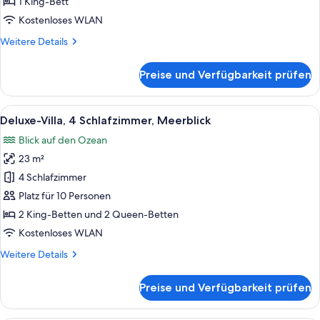
1 King-
1 King-Bett
Bett
Kostenloses WLAN
anzeigen
Weitere
Weitere Details
Details
für
Preise und Verfügbarkeit prüfen
Deluxe-
Zimmer,
1 King-
Alle
Ein Schlafzimmer mit einem großen B
5
Bett
Deluxe-Villa, 4 Schlafzimmer, Meerblick
Fotos
Blick auf den Ozean
für
23 m²
Deluxe-
Villa,
4 Schlafzimmer
4 Schlafzimmer,
Platz für 10 Personen
Meerblick
2 King-Betten und 2 Queen-Betten
anzeigen
Kostenloses WLAN
Weitere
Weitere Details
Details
für
Preise und Verfügbarkeit prüfen
Deluxe-
Villa,
4 Schlafzimmer,