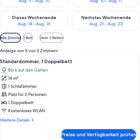
Aug. 9 - Aug. 10
Aug. 10 - Aug. 11
Überprüfe die Verfügbarkeit für dieses Wochenende, Aug. 14 -
Überprüfe die Verfügbarkeit f
Dieses Wochenende
Nächstes Wochenende
Aug. 14 - Aug. 16
Aug. 21 - Aug. 23
Verfügbare
Alle Zimmer
1 Bett
Über 3 Betten
Filter
für
Anzeige von 5 von 5 Zimmern
Zimmer
Alle
Ein Schlafzimmer mit einem Bett, Kis
1
Standardzimmer, 1 Doppelbett
Fotos
Blick auf den Garten
für
14 m²
Standardzimmer,
1
1 Schlafzimmer
Doppelbett
Platz für 2 Personen
anzeigen
1 Doppelbett
Kostenloses WLAN
Weitere
Weitere Details
Details
für
Preise und Verfügbarkeit prüfen
Standardzimmer,