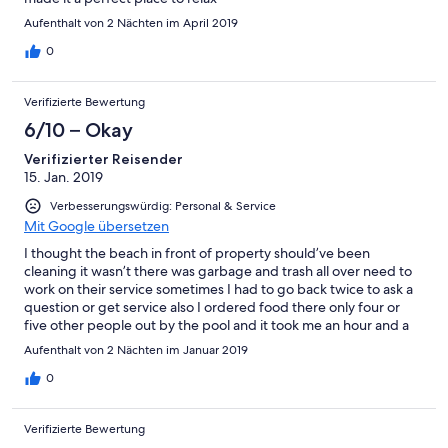
Aufenthalt von 2 Nächten im April 2019
0
Verifizierte Bewertung
6/10 – Okay
Verifizierter Reisender
15. Jan. 2019
Verbesserungswürdig: Personal & Service
Mit Google übersetzen
I thought the beach in front of property should’ve been
cleaning it wasn’t there was garbage and trash all over need to
work on their service sometimes I had to go back twice to ask a
question or get service also I ordered food there only four or
five other people out by the pool and it took me an hour and a
half to get my food then this morning I asked where my
Aufenthalt von 2 Nächten im Januar 2019
breakfast was and they said they lost the key to the kitchen
service was poor
0
Verifizierte Bewertung