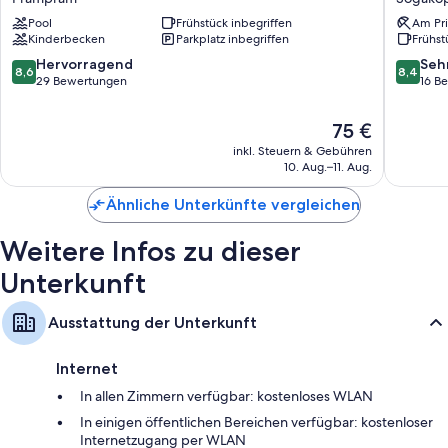
eine Klimaanlage sowie Ausstattungsmerkmale wie kostenloses WLAN
beach
Resort
Pool
Frühstück inbegriffen
Am Pri
und Safes.
resorts
&
Kinderbecken
Parkplatz inbegriffen
Frühst
Prampram
Spa
Andere Komforts in den Zimmern sind zum Beispiel:
Sogako
8.6
8.4
Hervorragend
Seh
8,6
8,4
von
von
29 Bewertungen
16 B
Duschen und kostenlose Toilettenartikel
10,
10,
Flachbildfernseher mit Satellitenempfang
Hervorragend,
Sehr
Der
75 €
29
gut,
Kühlschränke, Mikrowellen und Wasserkocher
Preis
inkl. Steuern & Gebühren
Bewertungen
16
beträgt
10. Aug.–11. Aug.
Bewert
75 €
Ähnliche Unterkünfte vergleichen
Weitere Infos zu dieser
Unterkunft
Ausstattung der Unterkunft
Internet
In allen Zimmern verfügbar: kostenloses WLAN
In einigen öffentlichen Bereichen verfügbar: kostenloser
Internetzugang per WLAN