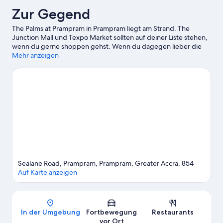
Zur Gegend
The Palms at Prampram in Prampram liegt am Strand. The
Junction Mall und Texpo Market sollten auf deiner Liste stehen,
wenn du gerne shoppen gehst. Wenn du dagegen lieber die
Natur der Region bewunderst, bieten sich folgende Ziele an:
Mehr anzeigen
Wonderland Park und Strand von Labadi.
Zum Reiseführer für
Prampram
Sealane Road, Prampram, Prampram, Greater Accra, 854
Auf Karte anzeigen
Karte
In der Umgebung
Fortbewegung
Restaurants
vor Ort