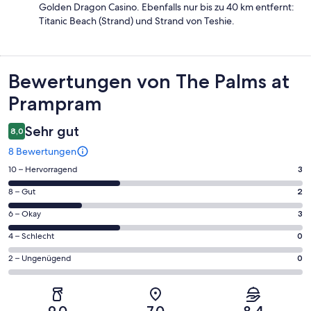
Golden Dragon Casino. Ebenfalls nur bis zu 40 km entfernt:
Titanic Beach (Strand) und Strand von Teshie.
Bewertungen
Bewertungen von The Palms at
Prampram
Sehr gut
8,0
8 Bewertungen
3
10 – Hervorragend
3
von
2
8 – Gut
2
insgesamt
von
8
3
6 – Okay
3
insgesamt
Gästebewertungen
von
8
0
4 – Schlecht
0
haben
insgesamt
Gästebewertungen
von
eine
8
0
2 – Ungenügend
0
haben
insgesamt
Bewertung
Gästebewertungen
von
eine
8
von
haben
insgesamt
Bewertung
Gästebewertungen
10
eine
8
von
haben
9,0
7,0
8,4