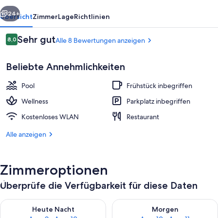
rück
Weiter
24+
Übersicht
Zimmer
Lage
Richtlinien
Bewertungen
Sehr gut
8,0
Alle 8 Bewertungen anzeigen
8,0 von 10.
Beliebte Annehmlichkeiten
Pool
Frühstück inbegriffen
Wellness
Parkplatz inbegriffen
Kostenloses WLAN
Restaurant
Außenpool
Alle anzeigen
Zimmeroptionen
Überprüfe die Verfügbarkeit für diese Daten
Überprüfe die Verfügbarkeit für heute Nacht, Aug. 9 - Aug. 10
Überprüfe die Verfügbarkeit fü
Heute Nacht
Morgen