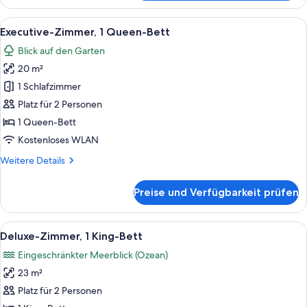
1
Doppelbett
Alle
Ein Schlafzimmer mit Bett, einer Couc
2
Executive-Zimmer, 1 Queen-Bett
Fotos
Blick auf den Garten
für
20 m²
Executive-
Zimmer,
1 Schlafzimmer
1
Platz für 2 Personen
Queen-
1 Queen-Bett
Bett
Kostenloses WLAN
anzeigen
Weitere
Weitere Details
Details
für
Preise und Verfügbarkeit prüfen
Executive-
Zimmer,
1
Alle
Ein Schlafzimmer mit einem Holzbett
2
Queen-
Deluxe-Zimmer, 1 King-Bett
Fotos
Bett
Eingeschränkter Meerblick (Ozean)
für
23 m²
Deluxe-
Zimmer,
Platz für 2 Personen