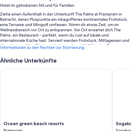
Hotel im gehobenen Stil und für Familien
Ziehe einen Aufenthalt in der Unterkunft The Palms at Prampram in
Betracht, deren Pluspunkte ein inbegriffenes kontinentales Frühstück,
eine Terrasse und Minigolf umfassen. Nimm dir etwas Zeit, um im
Wellnessbereich vor Ort zu entspannen. Vor Ort erwartet dich The
Palms, ein Restaurant – perfekt, wenn du Lust auf lokale und
internationale Küche hast. Serviert werden Frühstück, Mittagessen und
Abendessen. Allen Gästen steht kostenloses WLAN in den Zimmern zur
Informationen zu den Rechten zur Stornierung
Verfügung. Ebenso wird dein Aufenthalt durch einen Kinderspielplatz
und ein Spielzimmer/Arcade-Spiele bereichert.
Ähnliche Unterkünfte
Außerdem erwarten dich Extras wie:
Ocean green beach resorts
Sogakope
1 Außenpool und ein Kinderbecken
Parken ohne Service (kostenlos)
Rauchverbot in der Unterkunft, 1 Tagungsraum und ein Billard- oder
Pooltisch
Eine rund um die Uhr besetzte Rezeption, Massage- und
Behandlungsräume und Grillmöglichkeiten
Zimmerausstattung
Ocean
Sogako
Ocean green beach resorts
Sogako
Alle Zimmer bei The Palms at Prampram bieten Annehmlichkeiten wie
green
Beach
Prampram
Sogako