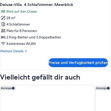
Alle
Ein Hotelzimmer mit einem Bett, einem
6
Meerblick
Deluxe-Villa, 4 Schlafzimmer, Meerblick
Fotos
Blick auf den Ozean
für
28 m²
Deluxe-
Villa,
4 Schlafzimmer
4 Schlafzimmer,
Platz für 8 Personen
Meerblick
2 King-Betten und 3 Doppelbetten
anzeigen
Kostenloses WLAN
Weitere
Weitere Details
Details
für
Preise und Verfügbarkeit prüfen
Deluxe-
Villa,
4 Schlafzimmer,
Vielleicht gefällt dir auch
Meerblick
Mövenpick Ambassador Hotel Accra
Accra Ma
Anzeige
Anzeige