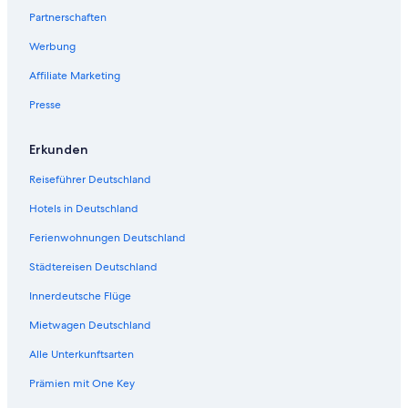
d
Partnerschaften
e
S
Werbung
e
Affiliate Marketing
i
t
Presse
e
ö
f
Erkunden
f
n
Reiseführer Deutschland
e
t
Hotels in Deutschland
:
Ferienwohnungen Deutschland
J
a
Städtereisen Deutschland
y
l
Innerdeutsche Flüge
i
z
Mietwagen Deutschland
L
Alle Unterkunftsarten
o
d
Prämien mit One Key
g
e