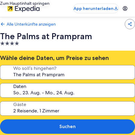
Zum Hauptinhalt springen
App herunterladen
Alle Unterkünfte anzeigen
The Palms at Prampram
4.0-
Sterne-
Unterkunft
Wähle deine Daten, um Preise zu sehen
Wo soll’s hingehen?
Daten
Gäste
Suchen