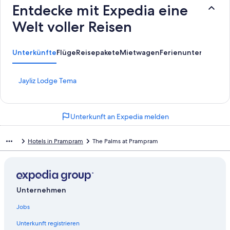
Entdecke mit Expedia eine
Welt voller Reisen
Unterkünfte
Flüge
Reisepakete
Mietwagen
Ferienunterkünfte
A
L
Jayliz Lodge Tema
i
n
k
Unterkunft an Expedia melden
,
d
e
Hotels in Prampram
The Palms at Prampram
r
d
i
e
f
Unternehmen
o
l
Jobs
g
e
Unterkunft registrieren
n