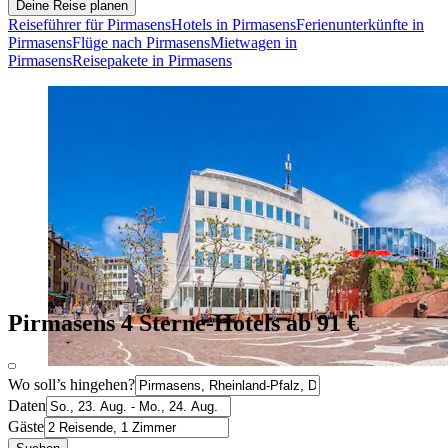
Deine Reise planen
Reiseführer für Pirmasens
Hotels in Pirmasens
Ferienunterkünfte in
Pirmasens
Flüge nach Pirmasens
Mietwagen in
Pirmasens
Reisepakete in Pirmasens
Pirmasens 4 Sterne-Hotels ab 91 €
Wo soll’s hingehen?
Daten
Gäste