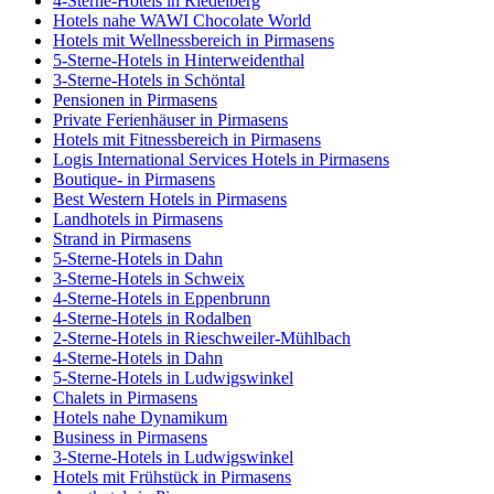
4-Sterne-Hotels in Riedelberg
Hotels nahe WAWI Chocolate World
Hotels mit Wellnessbereich in Pirmasens
5-Sterne-Hotels in Hinterweidenthal
3-Sterne-Hotels in Schöntal
Pensionen in Pirmasens
Private Ferienhäuser in Pirmasens
Hotels mit Fitnessbereich in Pirmasens
Logis International Services Hotels in Pirmasens
Boutique- in Pirmasens
Best Western Hotels in Pirmasens
Landhotels in Pirmasens
Strand in Pirmasens
5-Sterne-Hotels in Dahn
3-Sterne-Hotels in Schweix
4-Sterne-Hotels in Eppenbrunn
4-Sterne-Hotels in Rodalben
2-Sterne-Hotels in Rieschweiler-Mühlbach
4-Sterne-Hotels in Dahn
5-Sterne-Hotels in Ludwigswinkel
Chalets in Pirmasens
Hotels nahe Dynamikum
Business in Pirmasens
3-Sterne-Hotels in Ludwigswinkel
Hotels mit Frühstück in Pirmasens