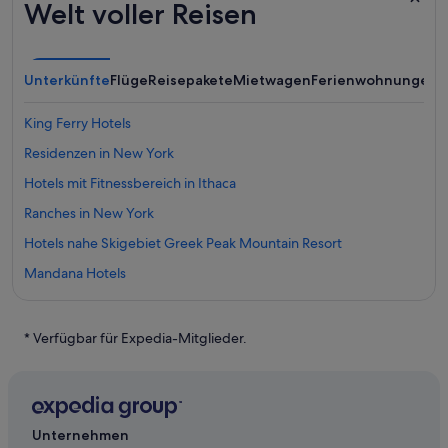
Welt voller Reisen
Unterkünfte
Flüge
Reisepakete
Mietwagen
Ferienwohnungen
A
King Ferry Hotels
Residenzen in New York
Hotels mit Fitnessbereich in Ithaca
Ranches in New York
Hotels nahe Skigebiet Greek Peak Mountain Resort
Mandana Hotels
Landhotels in New York
Hotels mit Restaurant in New York
* Verfügbar für Expedia-Mitglieder.
Ithaca Hotels
Tully Hotels
Best Western Hotels in Caroline
Unternehmen