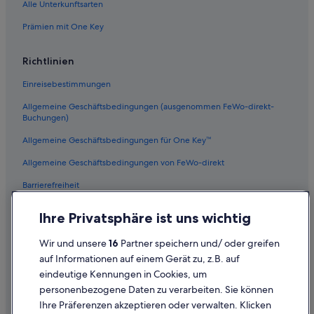
Danby Hotels
Alle Unterkunftsarten
All-Inclusive- in New York
Prämien mit One Key
Homer Hotels
Richtlinien
Chalets in New York
Einreisebestimmungen
Gasthöfe in New York
Allgemeine Geschäftsbedingungen (ausgenommen FeWo-direkt-
Virgil Hotels
Buchungen)
Villen in Caroline
Allgemeine Geschäftsbedingungen für One Key™
Lgbtqia-Freundliche in New York
Allgemeine Geschäftsbedingungen von FeWo-direkt
Preble Hotels
Barrierefreiheit
German Hotels
Datenschutz
Hotels mit Yoga in New York
Ihre Privatsphäre ist uns wichtig
Cookies
Villen in New York
Wir und unsere
16
Partner speichern und/ oder greifen
Rechtliche Hinweise/Kontakt
Dryden Hotels
auf Informationen auf einem Gerät zu, z.B. auf
eindeutige Kennungen in Cookies, um
Inhaltsrichtlinien und Melden von Inhalten
Hütten in New York
personenbezogene Daten zu verarbeiten. Sie können
Motels in Truxton
Ihre Präferenzen akzeptieren oder verwalten. Klicken
Hilfe