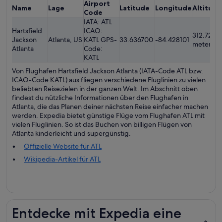
Airport
Name
Lage
Latitude
Longitude
Altitude
Code
IATA: ATL
Hartsfield
ICAO:
312.72
Jackson
Atlanta, US
KATL GPS-
33.636700
-84.428101
meters
Atlanta
Code:
KATL
Von Flughafen Hartsfield Jackson Atlanta (IATA-Code ATL bzw.
ICAO-Code KATL) aus fliegen verschiedene Fluglinien zu vielen
beliebten Reisezielen in der ganzen Welt. Im Abschnitt oben
findest du nützliche Informationen über den Flughafen in
Atlanta, die das Planen deiner nächsten Reise einfacher machen
werden. Expedia bietet günstige Flüge vom Flughafen ATL mit
vielen Fluglinien. So ist das Buchen von billigen Flügen von
Atlanta kinderleicht und supergünstig.
Offizielle Website für ATL
Wikipedia-Artikel für ATL
Entdecke mit Expedia eine