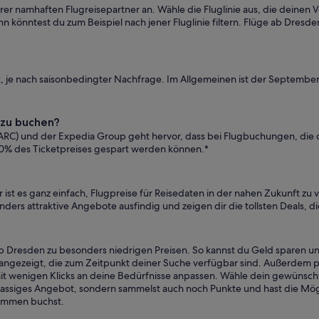
rer namhaften Flugreisepartner an. Wähle die Fluglinie aus, die deinen V
 könntest du zum Beispiel nach jener Fluglinie filtern. Flüge ab Dresden
ark, je nach saisonbedingter Nachfrage. Im Allgemeinen ist der Septem
 zu buchen?
n (ARC) und der Expedia Group geht hervor, dass bei Flugbuchungen, d
0% des Ticketpreises gespart werden können.*
r ist es ganz einfach, Flugpreise für Reisedaten in der nahen Zukunft 
ders attraktive Angebote ausfindig und zeigen dir die tollsten Deals, d
ab Dresden zu besonders niedrigen Preisen. So kannst du Geld sparen und
ngezeigt, die zum Zeitpunkt deiner Suche verfügbar sind. Außerdem pr
e mit wenigen Klicks an deine Bedürfnisse anpassen. Wähle dein gewünsc
klassiges Angebot, sondern sammelst auch noch Punkte und hast die Mögl
sammen buchst.