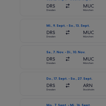
DRS
MUC
Dresden
München
Flug mit Lufthansa auswählen, Abflug
Mi., 9. Sept. - So., 13. Sept.
DRS
MUC
Dresden
München
Flug mit Lufthansa auswählen, Abflug
Sa., 7. Nov. - Di., 10. Nov.
DRS
MUC
Dresden
München
Flug mit Swiss International Air Lin
Do., 17. Sept. - So., 27. Sept.
DRS
ARN
Dresden
Stockholm
Flug mit Eurowings auswählen, Abflug
Mo., 7. Sept. - Mi., 16. Sept.