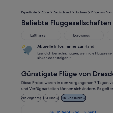
Expedia.de
Flüge
Deutschland
Sachsen
Flüge von Dres
Beliebte Fluggesellschaften
Lufthansa
Eurowings
Aktuelle Infos immer zur Hand
Lass dich benachrichtigen, wenn die Flugpreise
sinken oder steigen.*
Günstigste Flüge von Dres
Diese Preise waren in den vergangenen 7 Tagen v
und Verfügbarkeiten können sich ändern. Es gelte
Alle Angebote
Nur Hinflug
Hin- und Rückflug
Flug mit Lufthansa auswählen, Abflug
Sa., 12. Sept. - So., 13. Sept.