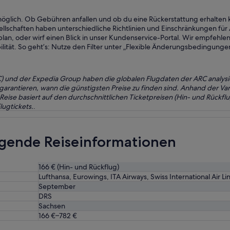
möglich. Ob Gebühren anfallen und ob du eine Rückerstattung erhalten
esellschaften haben unterschiedliche Richtlinien und Einschränkungen
lan, oder wirf einen Blick in unser Kundenservice-Portal. Wir empfehlen
lität. So geht’s: Nutze den Filter unter „Flexible Änderungsbedingunge
RC) und der Expedia Group haben die globalen Flugdaten der ARC analysi
 garantieren, wann die günstigsten Preise zu finden sind. Anhand der V
se basiert auf den durchschnittlichen Ticketpreisen (Hin- und Rückflu
ugtickets.
.
egende Reiseinformationen
166 € (Hin- und Rückflug)
Lufthansa, Eurowings, ITA Airways, Swiss International Air Li
September
DRS
Sachsen
166 €–782 €