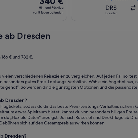
340 €
gefunden
Hin-
DRS
Hin- und Rückflug
und
vor 5 Tagen gefunden
Dresden
Rückflug,
vor
5 Tagen
ge ab Dresden
gefunden
n 166 € und 782 €.
u vielen verschiedenen Reisezielen zu vergleichen. Auf jeden Fall solltes
n besonders gutes Preis-Leistungs-Verhältnis. Wähle ein Angebot aus, n
fsteigend)“. So werden dir die günstigsten Optionen und die passendste
ab Dresden?
Flugtickets, sodass du dir das beste Preis-Leistungs-Verhältnis sichern
zeitraum etwas Spielraum bietet, kannst du von besonders billigen Preis
em du „Flexible Daten“ anzeigst. Je nach Reiseziel sind Direktflüge ab D
ebühren sich auf den Gesamtpreis auswirken können.
 ab Dresden?