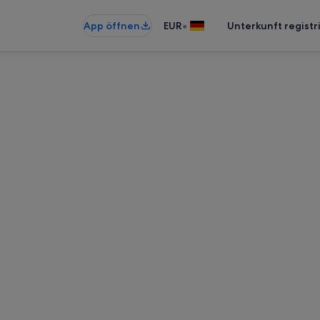
•
App öffnen
EUR
Unterkunft registr