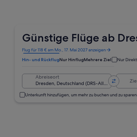
Günstige Flüge ab Dre
Wird
Flug für 118 € am Mo., 17. Mai 2027 anzeigen
in
Hin- und Rückflug
Nur Hinflug
Mehrere Ziele
Nur Direk
einem
neuen
Fenster
Zielort
Abreiseort
geöffnet
Unterkunft hinzufügen, um mehr zu buchen und zu sparen