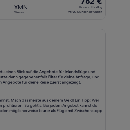
782 €
gefunden
Hin-
XMN
Hin- und Rückflug
und
vor 20 Stunden gefunden
Xiamen
Rückflug,
vor
20 Stunden
gefunden
t du einen Blick auf die Angebote für Inlandsflüge und
utze dann gegebenenfalls Filter für deine Anfrage, und
n Angebote für deine Reise zuerst angezeigt.
 kannst. Mach das meiste aus deinem Geld! Ein Tipp: Wer
en profitieren. So geht’s: Bei jedem Angebot kannst du
resden möglicherweise teurer als Flüge mit Zwischenstopp.