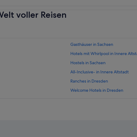
elt voller Reisen
Gasthäuser in Sachsen
Hotels mit Whirlpool in Innere Alts
Hostels in Sachsen
All-Inclusive- in Innere Altstadt
Ranches in Dresden
Welcome Hotels in Dresden
Lodges in Dresden
Ski in Dresden
Hotels mit Fitnessbereich in Innere
Baumhäuser in Dresden
Günstige in Dresden