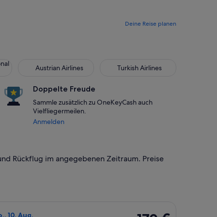
Deine Reise planen
onal
Austrian Airlines
Turkish Airlines
Doppelte Freude
Sammle zusätzlich zu OneKeyCash auch
Vielfliegermeilen.
Anmelden
 und Rückflug im angegebenen Zeitraum. Preise
t., mit einem Preis von 166 €. vor 1 Stunde gefunden.
sa auswählen, Abflug Sa., 8. Aug. ab Dresden nach München, R
170 €
o., 10. Aug.