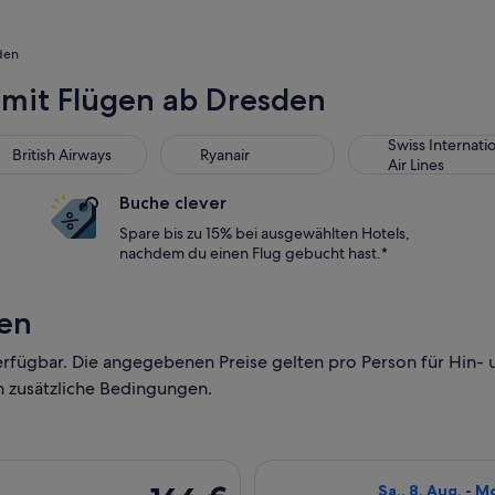
den
 mit Flügen ab Dresden
Swiss Internati
British Airways
Ryanair
Air Lines
Buche clever
Spare bis zu 15% bei ausgewählten Hotels,
nachdem du einen Flug gebucht hast.*
den
erfügbar. Die angegebenen Preise gelten pro Person für Hin-
n zusätzliche Bedingungen.
 Sa., 12. Sept. ab Dresden nach München, Rückflug So., 13. Sep
Flug mit Lufthan
166 €
Sa., 8. Aug. - M