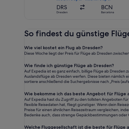
DRS
BCN
Dresden
Barcelona
So findest du günstige Flü
Wie viel kostet ein Flug ab Dresden?
Diese Woche liegt der Preis für Flüge ab Dresden zwische
Wie finde ich günstige Flüge ab Dresden?
Auf Expedia ist es ganz einfach, billige Flüge ab Dresden z
Auslandsflüge ab Dresden werfen. Diese bieten nämlich ei
sortiere anschließend die Suchergebnisse nach „Preis (au
Wie bekomme ich das beste Angebot für Flüge 
Auf Expedia hast du Zugriff zu den tollsten Angeboten für 
flexible Reisedaten hat, fliegt günstiger. Wenn dein Reise
Preise für einen ähnlichen Reisezeitraum vergleichen, ind
Bedenke auch, dass strenge Gepäckbestimmungen oder G
Welche Fluggesellschaft ist die beste für Flüge