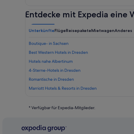
Entdecke mit Expedia eine W
Unterkünfte
Flüge
Reisepakete
Mietwagen
Anderes
Boutique- in Sachsen
Best Western Hotels in Dresden
Hotels nahe Albertinum
4-Sterne-Hotels in Dresden
Romantische in Dresden
Marriott Hotels & Resorts in Dresden
Hotels mit Sauna in Innere Altstadt
Centro Hotels in Dresden
* Verfügbar für Expedia-Mitglieder.
Hotel-Resorts in Station Postplatz
Gold Inn Hotels in Dresden
Hotels mit Restaurant in Dresden