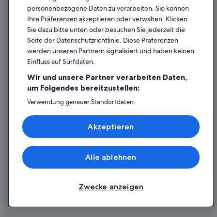
personenbezogene Daten zu verarbeiten. Sie können
Ihre Präferenzen akzeptieren oder verwalten. Klicken
Hilfe
Sie dazu bitte unten oder besuchen Sie jederzeit die
Hilfe
Seite der Datenschutzrichtlinie. Diese Präferenzen
werden unseren Partnern signalisiert und haben keinen
Flug stornieren
Einfluss auf Surfdaten.
Hotel- oder Ferienunterkunftsbuchung stornieren
Wir und unsere Partner verarbeiten Daten,
Rückerstattungsdauer
um Folgendes bereitzustellen:
Expedia-Gutschein einlösen
Verwendung genauer Standortdaten.
Endgeräteeigenschaften zur Identifikation aktiv abfragen.
Internationale Reisedokumente
Speichern von oder Zugriff auf Informationen auf einem
Akzeptieren
Endgerät. Personalisierte Werbung und Inhalte, Messung
von Werbeleistung und der Performance von Inhalten,
Zielgruppenforschung sowie Entwicklung und
Verbesserung von Angeboten.
Alle ablehnen
© 2026 Expedia, Inc., ein Unternehmen der Expedia Group. Alle Rechte
Liste der Partner (Lieferanten)
vorbehalten. Expedia und das Expedia-Logo sind Handelsmarken oder
eingetragene Handelsmarken von Expedia, Inc.
Zwecke anzeigen