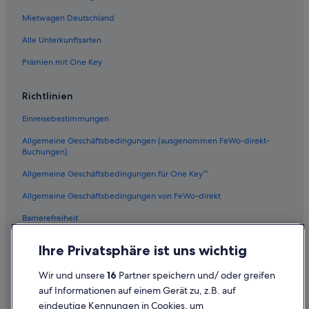
Mietwagen Deutschland
Alle Unterkunftsarten
Prämien mit One Key
Richtlinien
Einreisebestimmungen
Allgemeine Geschäftsbedingungen (ausgenommen FeWo-direkt-
Buchungen)
Allgemeine Geschäftsbedingungen für One Key™
Allgemeine Geschäftsbedingungen von FeWo-direkt
Barrierefreiheit
Datenschutz
Ihre Privatsphäre ist uns wichtig
Cookies
Wir und unsere
16
Partner speichern und/ oder greifen
Rechtliche Hinweise/Kontakt
auf Informationen auf einem Gerät zu, z.B. auf
eindeutige Kennungen in Cookies, um
Inhaltsrichtlinien und Melden von Inhalten