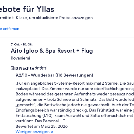
bote für Yllas
ttelt. Klicke, um aktualisierte Preise anzuzeigen.
ter entfernen
7. Okt. – 10. Okt.
Aito Igloo & Spa Resort + Flug
Rovaniemi
2.5-
3 Nächte
Sterne-
-
Wunderbar (116 Bewertungen)
9,2/10
Unterkunft
„
Für ein angebliches 5-Sterne-Resort maximal 2 Sterne. Die Sau
inakzeptabel: Das Zimmer wurde nur sehr oberflächlich gereinig
Boden während des gesamten Aufenthalts weder gesaugt noc
aufgenommen – trotz Schnee und Schmutz. Das Bett wurde led
„gemacht“, die Bettwäsche jedoch nie gewechselt. Auch der T
Empfangsbereich war ständig dreckig. Das Frühstück war eine 
Enttäuschung (1/10): kaum Auswahl und Säfte offensichtlich mi
verdünnt. Das Personal ...
“
Bewertet am März 23, 2026
Weniger anzeigen ∧