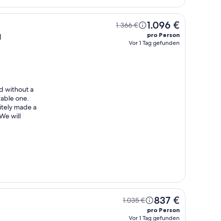
1.096 €
1.366 €
g
pro Person
Vor 1 Tag gefunden
nd without a
rable one.
nitely made a
We will
837 €
1.035 €
pro Person
Vor 1 Tag gefunden