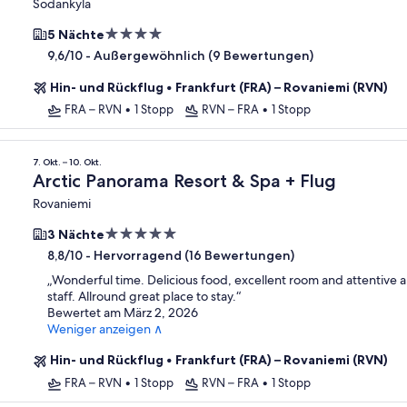
Sodankyla
4.0-
5 Nächte
Sterne-
-
Außergewöhnlich (9 Bewertungen)
9,6/10
Unterkunft
Hin- und Rückflug
•
Frankfurt (FRA) – Rovaniemi (RVN)
FRA – RVN
•
1 Stopp
RVN – FRA
•
1 Stopp
7. Okt. – 10. Okt.
Arctic Panorama Resort & Spa + Flug
Rovaniemi
5.0-
3 Nächte
Sterne-
-
Hervorragend (16 Bewertungen)
8,8/10
Unterkunft
„
Wonderful time. Delicious food, excellent room and attentive a
staff. Allround great place to stay.
“
Bewertet am März 2, 2026
Weniger anzeigen ∧
Hin- und Rückflug
•
Frankfurt (FRA) – Rovaniemi (RVN)
FRA – RVN
•
1 Stopp
RVN – FRA
•
1 Stopp