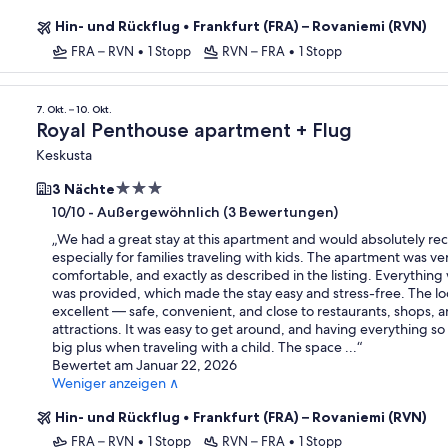
Hin- und Rückflug
•
Frankfurt (FRA) – Rovaniemi (RVN)
FRA – RVN
•
1 Stopp
RVN – FRA
•
1 Stopp
7. Okt. – 10. Okt.
Royal Penthouse apartment + Flug
Keskusta
3.0-
3 Nächte
Sterne-
-
Außergewöhnlich (3 Bewertungen)
10/10
Unterkunft
„
We had a great stay at this apartment and would absolutely r
especially for families traveling with kids. The apartment was ve
comfortable, and exactly as described in the listing. Everythi
was provided, which made the stay easy and stress-free. The lo
excellent — safe, convenient, and close to restaurants, shops, 
attractions. It was easy to get around, and having everything so
big plus when traveling with a child. The space ...
“
Bewertet am Januar 22, 2026
Weniger anzeigen ∧
Hin- und Rückflug
•
Frankfurt (FRA) – Rovaniemi (RVN)
FRA – RVN
•
1 Stopp
RVN – FRA
•
1 Stopp