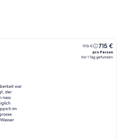
715 €
916 €
pro Person
Vor 1 Tag gefunden
berkeit war
t, der
h nass
iglich
eppich im
grosse
t Wasser