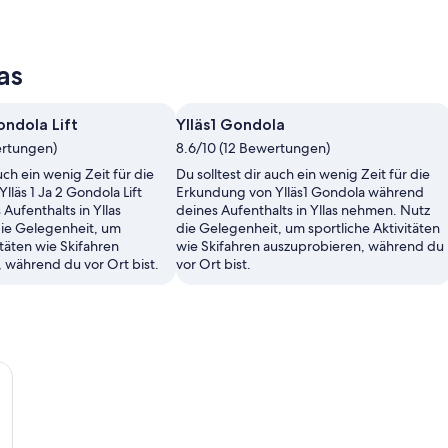
as
ondola Lift
Ylläs1 Gondola
ertungen)
8.6/10 (12 Bewertungen)
auch ein wenig Zeit für die
Du solltest dir auch ein wenig Zeit für die
läs 1 Ja 2 Gondola Lift
Erkundung von Ylläs1 Gondola während
Aufenthalts in Yllas
deines Aufenthalts in Yllas nehmen. Nutz
ie Gelegenheit, um
die Gelegenheit, um sportliche Aktivitäten
itäten wie Skifahren
wie Skifahren auszuprobieren, während du
 während du vor Ort bist.
vor Ort bist.