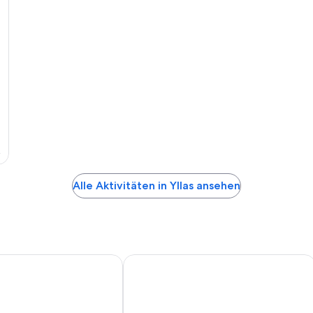
€
.
Alle Aktivitäten in Yllas ansehen
s Akashotelli
Holiday Club Ylläs