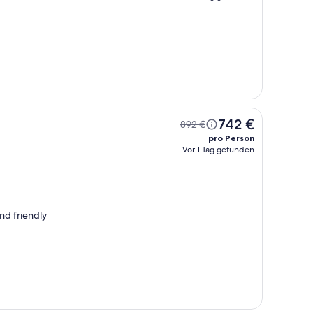
742 €
892 €
pro Person
Vor 1 Tag gefunden
nd friendly