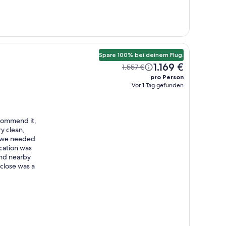
Spare 100% bei deinem Flug.
1.169 €
1.557 €
pro Person
Vor 1 Tag gefunden
ecommend it,
ry clean,
ng we needed
cation was
and nearby
 close was a