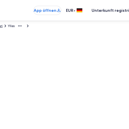
•
App öffnen
EUR
Unterkunft registr
ri
Yllas