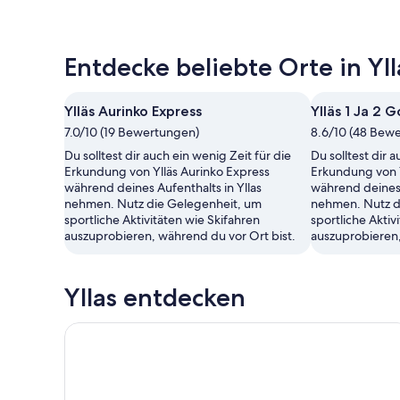
Entdecke beliebte Orte in Yll
Ylläs Aurinko Express
Ylläs 1 Ja 2 G
7.0/10 (19 Bewertungen)
8.6/10 (48 Bew
Du solltest dir auch ein wenig Zeit für die
Du solltest dir 
Erkundung von Ylläs Aurinko Express
Erkundung von Yl
während deines Aufenthalts in Yllas
während deines 
nehmen. Nutz die Gelegenheit, um
nehmen. Nutz d
sportliche Aktivitäten wie Skifahren
sportliche Aktiv
auszuprobieren, während du vor Ort bist.
auszuprobieren,
Yllas entdecken
Rentiergeweihwerkstatt