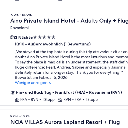
7. Okt. – 10. Okt.
Aino Private Island Hotel - Adults Only + Flu
Rovaniemi
5.0-
3 Nächte
Sterne-
-
Außergewöhnlich (1 Bewertung)
10/10
Unterkunft
„
We stayed at the top hotels during this trip ate various cities a
doubt Aino Private Island Hotel is the most luxurious and memo
To say the place is magical is an under statement, the staff defi
huge difference: Pearl, Andrea, Sabine and especially Jasmina. 
definitely return for a longer stay. Thank you for everything.
“
Bewertet am Februar 5, 2026
Weniger anzeigen ∧
Hin- und Rückflug
•
Frankfurt (FRA) – Rovaniemi (RVN)
FRA – RVN
•
1 Stopp
RVN – FRA
•
1 Stopp
5. Okt. – 10. Okt.
NOA VILLAS Aurora Lapland Resort + Flug