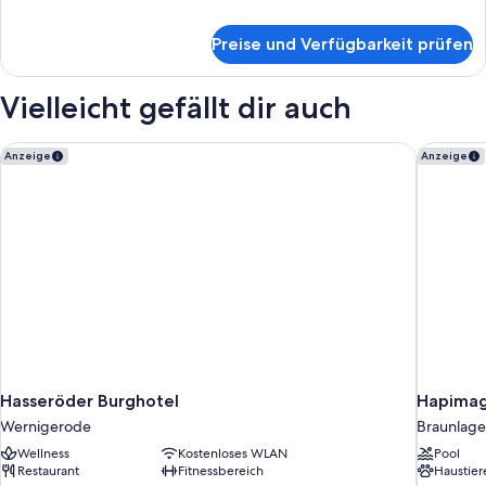
Details
für
Preise und Verfügbarkeit prüfen
Familienapartment,
Hügelblick
Vielleicht gefällt dir auch
Hasseröder Burghotel
Hapimag 
Anzeige
Anzeige
Hasseröder Burghotel
Hapimag
Wernigerode
Braunlage
Wellness
Kostenloses WLAN
Pool
Restaurant
Fitnessbereich
Haustier