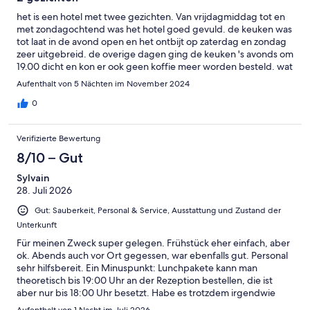
het is een hotel met twee gezichten. Van vrijdagmiddag tot en
met zondagochtend was het hotel goed gevuld. de keuken was
tot laat in de avond open en het ontbijt op zaterdag en zondag
zeer uitgebreid. de overige dagen ging de keuken 's avonds om
19.00 dicht en kon er ook geen koffie meer worden besteld. wat
werkelijk tegenviel was het feit dat onze kamer (wij waren er 5
Aufenthalt von 5 Nächten im November 2024
nachten) niet eenmaal is gereinigd en dat nieuwe handdoeken
en toiletpapier door ons zelf bij de receptie afgehaald moesten
0
worden. samengevat: een prima hotel voor weekendbezoek
maar niet gastvrij voor gasten die langer blijven
Verifizierte Bewertung
8/10 – Gut
Sylvain
28. Juli 2026
Gut: Sauberkeit, Personal & Service, Ausstattung und Zustand der
Unterkunft
Für meinen Zweck super gelegen. Frühstück eher einfach, aber
ok. Abends auch vor Ort gegessen, war ebenfalls gut. Personal
sehr hilfsbereit. Ein Minuspunkt: Lunchpakete kann man
theoretisch bis 19:00 Uhr an der Rezeption bestellen, die ist
aber nur bis 18:00 Uhr besetzt. Habe es trotzdem irgendwie
hinbekommen, konnte das Paket dann aber erst um 8:00 Uhr