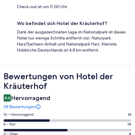
Check-out ist um 11:00 Uhr.
Wo befindet sich Hotel der Kräuterhof?
Dank der ausgezeichneten Lage im Nationalpark ist dieses
Hotel nur wenige Schritte entfernt von: Naturpark
Harz/Sachsen-Anhalt und Nationalpark Harz. Kleinste
Holzkirche Deutschlands ist 4,8 km entfernt.
Bewertungen
Bewertungen von Hotel der
Kräuterhof
Hervorragend
8,6
28 Bewertungen
10
10 – Hervorragend
10
von
14
8 – Gut
14
insgesamt
von
28
4
6 – Okay
4