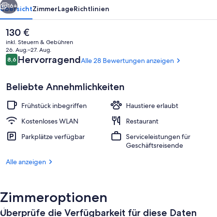
16+
Übersicht
Zimmer
Lage
Richtlinien
Der
130 €
aktuelle
inkl. Steuern & Gebühren
Preis
26. Aug.–27. Aug.
beträgt
Bewertungen
Hervorragend
8,6
Alle 28 Bewertungen anzeigen
8,6 von 10.
130 €.
Beliebte Annehmlichkeiten
Frühstück inbegriffen
Haustiere erlaubt
Restaurant
Kostenloses WLAN
Restaurant
Parkplätze verfügbar
Serviceleistungen für
Geschäftsreisende
Alle anzeigen
Zimmeroptionen
Überprüfe die Verfügbarkeit für diese Daten