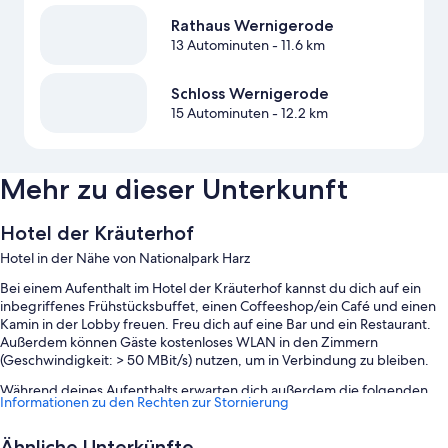
Rathaus Wernigerode
13 Autominuten
- 11.6 km
Schloss Wernigerode
15 Autominuten
- 12.2 km
Mehr zu dieser Unterkunft
Hotel der Kräuterhof
Hotel in der Nähe von Nationalpark Harz
Bei einem Aufenthalt im Hotel der Kräuterhof kannst du dich auf ein
inbegriffenes Frühstücksbuffet, einen Coffeeshop/ein Café und einen
Kamin in der Lobby freuen. Freu dich auf eine Bar und ein Restaurant.
Außerdem können Gäste kostenloses WLAN in den Zimmern
(Geschwindigkeit: > 50 MBit/s) nutzen, um in Verbindung zu bleiben.
Während deines Aufenthalts erwarten dich außerdem die folgenden
Informationen zu den Rechten zur Stornierung
Extras:
Parken ohne Service (kostenpflichtig), ein Fahrstuhl und
Ähnliche Unterkünfte