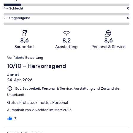
insgesamt
Gästebewertungen
von
28
0
4 – Schlecht
0
haben
insgesamt
Gästebewertungen
von
eine
28
0
2 – Ungenügend
0
haben
insgesamt
Bewertung
Gästebewertungen
von
eine
28
von
haben
insgesamt
Bewertung
Gästebewertungen
10
eine
28
von
haben
8,6
8,2
8,6
-
Bewertung
Gästebewertungen
8
eine
Sauberkeit
Ausstattung
Personal & Service
Hervorragend
von
haben
-
Bewertung
Bewertungen
6
eine
Gut
Verifizierte Bewertung
von
-
Bewertung
4
10/10 – Hervorragend
Okay
von
-
2
Janet
Schlecht
24. Apr. 2026
-
Ungenügend
Gut: Sauberkeit, Personal & Service, Ausstattung und Zustand der
Unterkunft
Gutes Frühstück, nettes Personal
Aufenthalt von 2 Nächten im März 2026
0