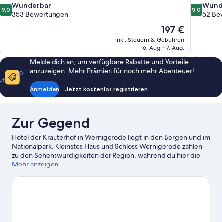
9.0
9.0
Wunderbar
Wund
9,0
9,0
von
von
353 Bewertungen
52 Be
10,
10,
Der
197 €
Wunderbar,
Wunderba
Preis
inkl. Steuern & Gebühren
353
52
beträgt
16. Aug.–17. Aug.
Bewertungen
Bewertun
197 €
Melde dich an, um verfügbare Rabatte und Vorteile
anzuzeigen. Mehr Prämien für noch mehr Abenteuer!
Anmelden
Jetzt kostenlos registrieren
Zur Gegend
Hotel der Kräuterhof in Wernigerode liegt in den Bergen und im
Nationalpark. Kleinstes Haus und Schloss Wernigerode zählen
zu den Sehenswürdigkeiten der Region, während du hier die
Schönheit der Natur bewundern kannst: Nationalpark Harz und
Mehr anzeigen
Naturpark Harz/Sachsen-Anhalt. Ebenfalls einen Besuch wert
sind diese beiden Highlights: Brocken Coaster und Harzer
Schmalspurbahnen. Die Region bietet viele Aktivitäten, zum
Beispiel Skifahren.
Zum Reiseführer für Wernigerode