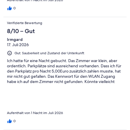
Aufenthalt von 1 Nacht im Juli 2026
abholen, wenn die Rezeption öffnet – obwohl es laut
Bestellprozess eigentlich schon um 7:00 Uhr abholbereit sein
0
sollte. Insgesamt etwas kompliziert.
Verifizierte Bewertung
8/10 – Gut
Irmgard
17. Juli 2026
Gut: Sauberkeit und Zustand der Unterkunft
Ich hatte für eine Nacht gebucht. Das Zimmer war klein, aber
ordentlich. Parkplätze sind ausreichend vorhanden. Dass ich für
den Parkplatz pro Nacht 5,00Euro zusätzlich zahlen musste, hat
mir nicht gut gefallen. Das Kennwort für den WLAN Zugang
habe ich auf dem Zimmer nicht gefunden. Könnte vielleicht
noch hinterlegt werden. Ich würde mich dort wieder einmieten.
Danke.
Aufenthalt von 1 Nacht im Juli 2026
0