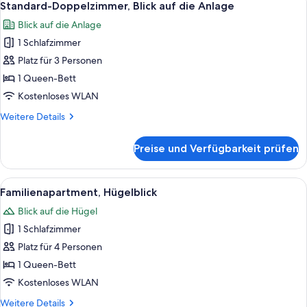
2
auf
Standard-Doppelzimmer, Blick auf die Anlage
Fotos
die
Blick auf die Anlage
Anlage
für
1 Schlafzimmer
Standard-
Doppelzimmer,
Platz für 3 Personen
Blick
1 Queen-Bett
auf
Kostenloses WLAN
die
Weitere
Weitere Details
Anlage
Details
anzeigen
für
Preise und Verfügbarkeit prüfen
Standard-
Doppelzimmer,
Blick
Alle
Eine Reihe von Holzhütten mit roten
4
auf
Familienapartment, Hügelblick
Fotos
die
Blick auf die Hügel
Anlage
für
1 Schlafzimmer
Familienapartment,
Hügelblick
Platz für 4 Personen
anzeigen
1 Queen-Bett
Kostenloses WLAN
Weitere
Weitere Details