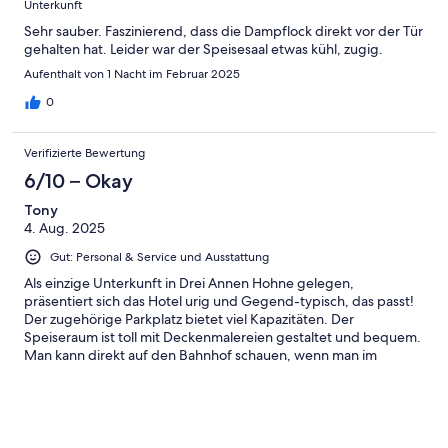
Unterkunft
Sehr sauber. Faszinierend, dass die Dampflock direkt vor der Tür
gehalten hat. Leider war der Speisesaal etwas kühl, zugig.
Aufenthalt von 1 Nacht im Februar 2025
0
Verifizierte Bewertung
6/10 – Okay
Tony
4. Aug. 2025
Gut: Personal & Service und Ausstattung
Als einzige Unterkunft in Drei Annen Hohne gelegen,
präsentiert sich das Hotel urig und Gegend-typisch, das passt!
Der zugehörige Parkplatz bietet viel Kapazitäten. Der
Speiseraum ist toll mit Deckenmalereien gestaltet und bequem.
Man kann direkt auf den Bahnhof schauen, wenn man im
vorderen Teil sitzt! Bei schönem Wetter bietet die
Außenterrasse genug Sitzmöglichkeiten. Das Personal war stets
höflich und bemüht, sodass es auch hier nichts zu beanstanden
gibt. Frühstücksbuffet war auch prima, sodass hier jeder fündig
wurde. Das Zimmer inkl Bad war geräumig und ansprechend.