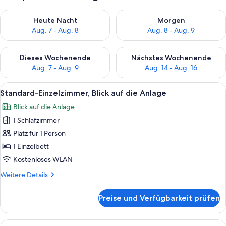
Überprüfe die Verfügbarkeit für heute Nacht, Aug. 7 - Aug. 8.
Überprüfe die Verfügbarkeit f
Heute Nacht
Morgen
Aug. 7 - Aug. 8
Aug. 8 - Aug. 9
Überprüfe die Verfügbarkeit für dieses Wochenende, Aug. 7 - 
Überprüfe die Verfügbarkeit f
Dieses Wochenende
Nächstes Wochenende
Aug. 7 - Aug. 9
Aug. 14 - Aug. 16
Alle
Ein Hotelzimmer mit Holzboden, einem
1
Standard-Einzelzimmer, Blick auf die Anlage
Fotos
Blick auf die Anlage
für
1 Schlafzimmer
Standard-
Einzelzimmer,
Platz für 1 Person
Blick
1 Einzelbett
auf
Kostenloses WLAN
die
Weitere
Weitere Details
Anlage
Details
anzeigen
für
Preise und Verfügbarkeit prüfen
Standard-
Einzelzimmer,
Blick
Alle
Ein Schlafzimmer mit einem Bett, eine