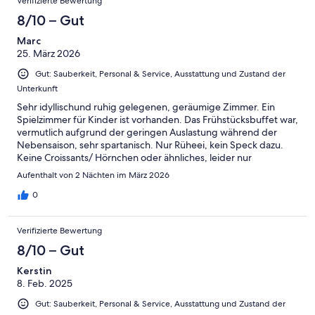
Verifizierte Bewertung
8/10 – Gut
Marc
25. März 2026
Gut: Sauberkeit, Personal & Service, Ausstattung und Zustand der
Unterkunft
Sehr idyllischund ruhig gelegenen, geräumige Zimmer. Ein
Spielzimmer für Kinder ist vorhanden. Das Frühstücksbuffet war,
vermutlich aufgrund der geringen Auslastung während der
Nebensaison, sehr spartanisch. Nur Rüheei, kein Speck dazu.
Keine Croissants/ Hörnchen oder ähnliches, leider nur
Aufbackbrötchen in 2 Varianten. Auch kein Obstsalat. Wurst
Aufenthalt von 2 Nächten im März 2026
und Käse nur in Scheiben und langweiliger Standard. Hier ist
deutlich Luft nach oben. Mit einem besseren Frühstück wäre es
0
eine 5 Sterne Bewertung.
Verifizierte Bewertung
8/10 – Gut
Kerstin
8. Feb. 2025
Gut: Sauberkeit, Personal & Service, Ausstattung und Zustand der