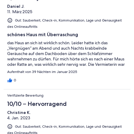
Daniel J.
11. März 2025
Gut: Sauberkeit, Check-in, Kommunikation, Lage und Genauigkeit
des Onlineauftritts
schönes Haus mit Überraschung
das Haus an sich ist wirklich schön. Leider hatte ich das
„Vergnügen“ am Abend und auch Nachts krabbelnde
Geräusche auf dem Dachboden über dem Schlafzimmer
wahrnehmen zu dürfen. Für mich hörte sich es nach einer Maus
oder Ratte an, was wirklich sehr nervig war. Die Vermieterin war
Zeitnah vor Ort jedoch konnte das Problem nicht gelöst
Aufenthalt von 39 Nächten im Januar 2025
werden.
0
Verifizierte Bewertung
10/10 – Hervorragend
Christine K.
4. Jan. 2023
Gut: Sauberkeit, Check-in, Kommunikation, Lage und Genauigkeit
des Onlineauftritts