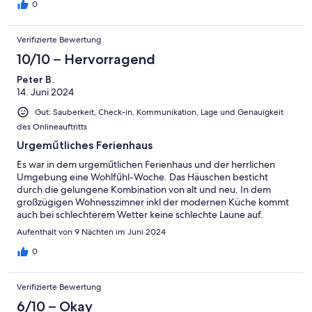
0
Verifizierte Bewertung
10/10 – Hervorragend
Peter B.
14. Juni 2024
Gut: Sauberkeit, Check-in, Kommunikation, Lage und Genauigkeit
des Onlineauftritts
Urgeműtliches Ferienhaus
Es war in dem urgeműtlichen Ferienhaus und der herrlichen
Umgebung eine Wohlfűhl-Woche. Das Häuschen besticht
durch die gelungene Kombination von alt und neu. In dem
großzügigen Wohnesszimner inkl der modernen Küche kommt
auch bei schlechterem Wetter keine schlechte Laune auf.
Check-in und Check-out waren völlig problemlos. Wir kommen
Aufenthalt von 9 Nächten im Juni 2024
gerne wieder.
0
Verifizierte Bewertung
6/10 – Okay