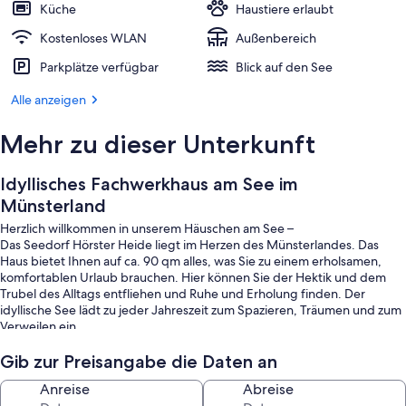
Küche
Haustiere erlaubt
Kostenloses WLAN
Außenbereich
Parkplätze verfügbar
Blick auf den See
Alle anzeigen
Mehr zu dieser Unterkunft
Idyllisches Fachwerkhaus am See im
Münsterland
Herzlich willkommen in unserem Häuschen am See –
Das Seedorf Hörster Heide liegt im Herzen des Münsterlandes. Das
Haus bietet Ihnen auf ca. 90 qm alles, was Sie zu einem erholsamen,
komfortablen Urlaub brauchen. Hier können Sie der Hektik und dem
Trubel des Alltags entfliehen und Ruhe und Erholung finden. Der
idyllische See lädt zu jeder Jahreszeit zum Spazieren, Träumen und zum
Verweilen ein.
Im Oktober 2020 wurde dieses wunderschöne Fachwerkhaus mit
uralter Balkendecke fertiggestellt.
Gib zur Preisangabe die Daten an
Es steht in fast unberührter Natur und liegt in 60 m Entfernung (Google
Anreise
Abreise
Maps) zum See in ruhiger, erholsamer Lage.