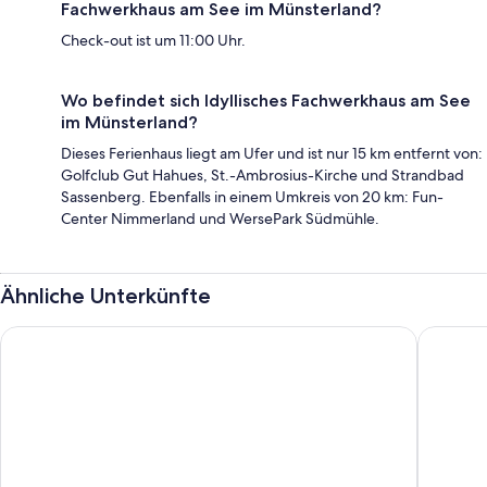
Fachwerkhaus am See im Münsterland?
Check-out ist um 11:00 Uhr.
Wo befindet sich Idyllisches Fachwerkhaus am See
im Münsterland?
Dieses Ferienhaus liegt am Ufer und ist nur 15 km entfernt von:
Golfclub Gut Hahues, St.-Ambrosius-Kirche und Strandbad
Sassenberg. Ebenfalls in einem Umkreis von 20 km: Fun-
Center Nimmerland und WersePark Südmühle.
Ähnliche Unterkünfte
wunderschöne 2 Zi-Wohnung in Münster + 2 Räder
Neues ch