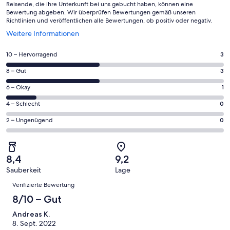
Reisende, die ihre Unterkunft bei uns gebucht haben, können eine
Bewertung abgeben. Wir überprüfen Bewertungen gemäß unseren
Richtlinien und veröffentlichen alle Bewertungen, ob positiv oder negativ.
Wird
Weitere Informationen
in
einem
3
10 – Hervorragend
3
neuen
von
Fenster
3
8 – Gut
3
insgesamt
geöffnet
von
7
1
6 – Okay
1
insgesamt
Gästebewertungen
von
7
0
4 – Schlecht
0
haben
insgesamt
Gästebewertungen
von
eine
7
0
2 – Ungenügend
0
haben
insgesamt
Bewertung
Gästebewertungen
von
eine
7
von
haben
insgesamt
Bewertung
Gästebewertungen
10
eine
7
von
haben
8,4
9,2
-
Bewertung
Gästebewertungen
8
eine
Sauberkeit
Lage
Hervorragend
von
haben
-
Bewertungen
Bewertung
6
eine
Verifizierte Bewertung
Gut
von
-
Bewertung
8/10 – Gut
4
Okay
von
-
Andreas K.
2
Schlecht
8. Sept. 2022
-