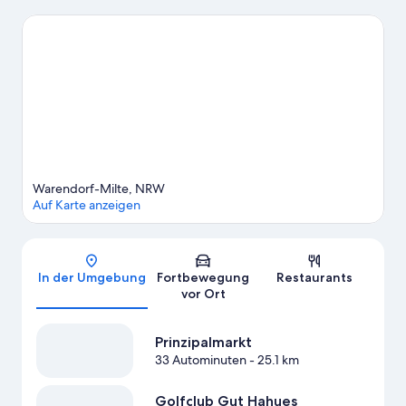
Münster. Ebenfalls einen Besuch wert sind diese beiden
Highlights: Fun-Center Nimmerland und WersePark Südmühle.
Zum Reiseführer für Warendorf
Weitere Ferienunterkünfte in Warendorf anzeigen
Warendorf-Milte, NRW
Auf Karte anzeigen
Karte
In der Umgebung
Fortbewegung
Restaurants
vor Ort
Prinzipalmarkt
33 Autominuten
- 25.1 km
Golfclub Gut Hahues