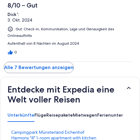
8/10 – Gut
Dick '.
3. Okt. 2024
Gut: Check-in, Kommunikation, Lage und Genauigkeit des
Onlineauftritts
Aufenthalt von 8 Nächten im August 2024
0
Alle 7 Bewertungen anzeigen
Entdecke mit Expedia eine
Welt voller Reisen
Unterkünfte
Flüge
Reisepakete
Mietwagen
Ferienunterkünfte
A
L
Campingpark Münsterland Eichenhof
i
L
Harmony "4" 1-room apartment with kitchen