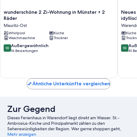
wunderschöne
Neues
wunderschöne 2 Zi-Wohnung in Münster + 2
Neues 
2
charman
Räder
idylli
Zi-
Fachwer
Mauritz-Ost
Warend
Wohnung
am
in
Whirlpool
Küche
See
Küche
Waschmaschine
Trockner
Trockn
Münster
im
+
idyllisc
10.0
10.0
Außergewöhnlich
Auß
10
10
2
Münster
von
von
16 Bewertungen
41 B
Räder
Warendo
10,
10,
Mauritz-
Außergewöhnlich,
Außerge
Ost
16
41
Bewertungen
Bewert
Ähnliche Unterkünfte vergleichen
Zur Gegend
Dieses Ferienhaus in Warendorf liegt direkt am Wasser. St.-
Ambrosius-Kirche und Prinzipalmarkt zählen zu den
Sehenswürdigkeiten der Region. Wer gerne shoppen geht,
wird hier fündig: Münster Weihnachtsmarkt und Wochenmarkt
Mehr anzeigen