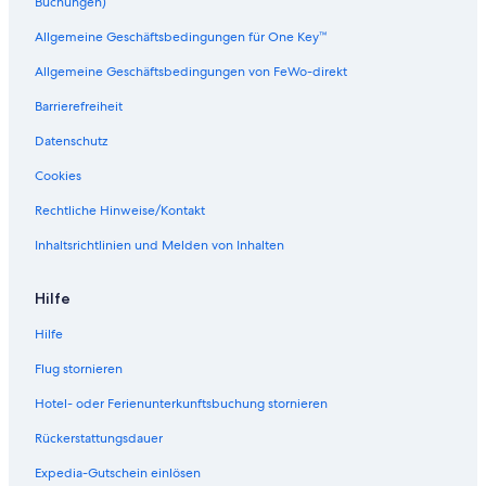
Buchungen)
d
t
l
r
E
m
d
C
Allgemeine Geschäftsbedingungen für One Key™
i
e
l
Allgemeine Geschäftsbedingungen von FeWo-direkt
c
n
e
h
t
m
Barrierefreiheit
e
w
e
n
i
n
Datenschutz
h
t
s
o
h
h
Cookies
f
k
o
i
s
Rechtliche Hinweise/Kontakt
t
p
Inhaltsrichtlinien und Melden von Inhalten
c
i
h
t
e
a
Hilfe
n
l
Hilfe
Flug stornieren
Hotel- oder Ferienunterkunftsbuchung stornieren
Rückerstattungsdauer
Expedia-Gutschein einlösen