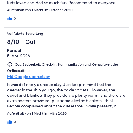
Kids loved and Had so much fun! Recommend to everyone
Aufenthalt von 1 Nacht im Oktober 2020
0
Verifizierte Bewertung
8/10 – Gut
Randell
5. Apr. 2026
Gut: Sauberkeit, Check-in, Kommunikation und Genauigkeit des
Onlineauftritts
Mit Google übersetzen
It was definitely a unique stay. Just keep in mind that the
deeper in the ship you go, the colder it gets. However, the
duvet and blankets they provide are plenty warm, and there are
extra heaters provided, plus some electric blankets I think.
People complained about the diesel smell, while present, it
faded away for me after a while, it wasn't overpowering or
Aufenthalt von 1 Nacht im März 2026
anything.
0