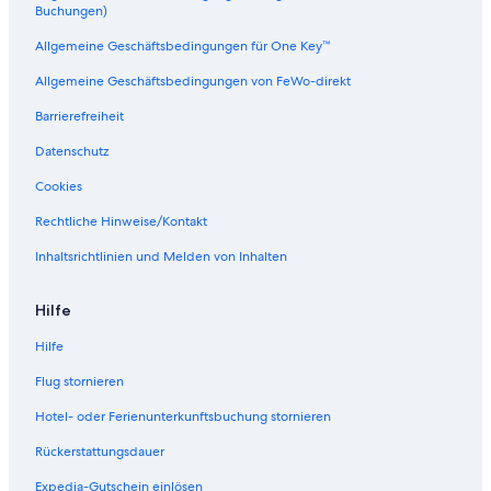
r
Buchungen)
k
H
Allgemeine Geschäftsbedingungen für One Key™
o
Allgemeine Geschäftsbedingungen von FeWo-direkt
b
b
Barrierefreiheit
i
t
Datenschutz
G
u
Cookies
e
s
Rechtliche Hinweise/Kontakt
t
Inhaltsrichtlinien und Melden von Inhalten
H
o
u
Hilfe
s
e
Hilfe
Flug stornieren
Hotel- oder Ferienunterkunftsbuchung stornieren
Rückerstattungsdauer
Expedia-Gutschein einlösen