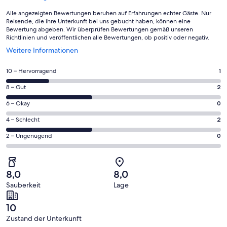
Alle angezeigten Bewertungen beruhen auf Erfahrungen echter Gäste. Nur
Reisende, die ihre Unterkunft bei uns gebucht haben, können eine
Bewertung abgeben. Wir überprüfen Bewertungen gemäß unseren
Richtlinien und veröffentlichen alle Bewertungen, ob positiv oder negativ.
Wird
Weitere Informationen
in
einem
1
10 – Hervorragend
1
neuen
von
Fenster
2
8 – Gut
2
insgesamt
geöffnet
von
5
0
6 – Okay
0
insgesamt
Gästebewertungen
von
5
2
4 – Schlecht
2
haben
insgesamt
Gästebewertungen
von
eine
5
0
2 – Ungenügend
0
haben
insgesamt
Bewertung
Gästebewertungen
von
eine
5
von
haben
insgesamt
Bewertung
Gästebewertungen
10
eine
5
von
haben
8,0
8,0
-
Bewertung
Gästebewertungen
8
eine
Sauberkeit
Lage
Hervorragend
von
haben
-
Bewertung
6
eine
Gut
von
10
-
Bewertung
4
Zustand der Unterkunft
Okay
von
-