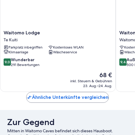
Waitomo
Waitom
Waitomo Lodge
Waito
Lodge
Caves
Te Kuiti
Waitomo
Te
Guest
Parkplatz inbegriffen
Kostenloses WLAN
Koste
Kuiti
Lodge
Klimaanlage
Wäscheservice
Wäsch
Waitom
Caves
9.0
9.4
Wunderbar
Auß
9,0
9,4
von
von
291 Bewertungen
500 
10,
10,
Der
68 €
Wunderbar,
Außerge
Preis
291
500
inkl. Steuern & Gebühren
beträgt
23. Aug.–24. Aug.
Bewertungen
Bewert
68 €
Ähnliche Unterkünfte vergleichen
Zur Gegend
Mitten in Waitomo Caves befindet sich dieses Hausboot.