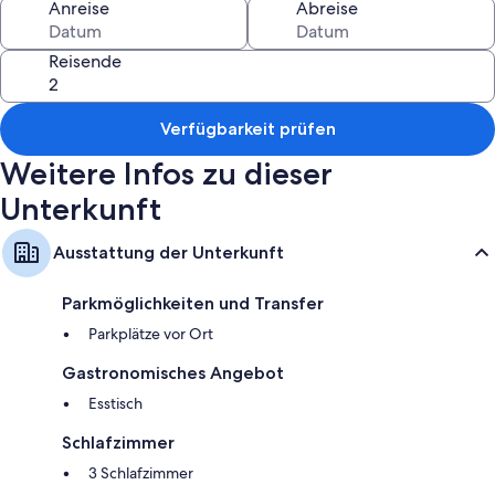
Anreise
Abreise
Bett und ein eigenes Außendeck am Bug.
Unten im Rumpf befinden sich 2 Zimmer mit jeweils 2 Einzelbetten und
Reisende
das Hauptbadezimmer mit Dusche und WC.
Dieses Gerät ist für Personen geeignet, die mit Treppen umgehen
Verfügbarkeit prüfen
können, und wird nicht für ältere Menschen oder Personen mit
körperlichen Einschränkungen empfohlen.
Weitere Infos zu dieser
Unterkunft
Ausstattung der Unterkunft
Parkmöglichkeiten und Transfer
Parkplätze vor Ort
Gastronomisches Angebot
Esstisch
Schlafzimmer
3 Schlafzimmer