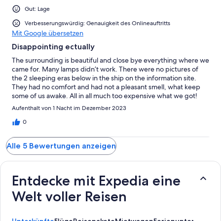
Gut: Lage
Verbesserungswürdig: Genauigkeit des Onlineauftritts
Mit Google übersetzen
Disappointing ectually
The surrounding is beautiful and close bye everything where we
came for. Many lamps didn’t work. There were no pictures of
the 2 sleeping eras below in the ship on the information site.
They had no comfort and had not a pleasant smell, what keep
some of us awake. All in all much too expensive what we got!
Aufenthalt von 1 Nacht im Dezember 2023
0
Alle 5 Bewertungen anzeigen
Entdecke mit Expedia eine
Welt voller Reisen
Unterkünfte
Flüge
Reisepakete
Mietwagen
Ferienunterkünfte
A