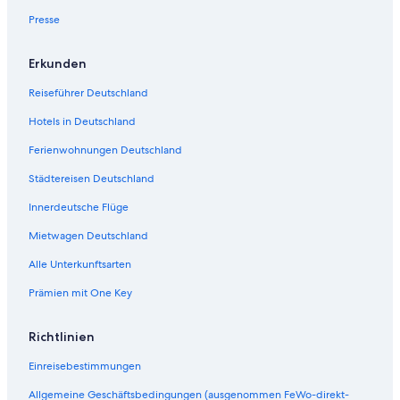
t
e
Presse
ö
f
Erkunden
f
n
Reiseführer Deutschland
e
t
Hotels in Deutschland
:
W
Ferienwohnungen Deutschland
a
i
Städtereisen Deutschland
t
Innerdeutsche Flüge
o
m
Mietwagen Deutschland
o
W
Alle Unterkunftsarten
o
o
Prämien mit One Key
d
l
Richtlinien
y
n
Einreisebestimmungen
P
a
Allgemeine Geschäftsbedingungen (ausgenommen FeWo-direkt-