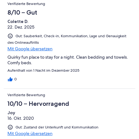
Bewertungen
2
Verifizierte Bewertung
Schlecht
-
8/10 – Gut
Ungenügend
Colette D.
22. Dez. 2025
Gut: Sauberkeit, Check-in, Kommunikation, Lage und Genauigkeit
des Onlineauftritts
Mit Google übersetzen
Quirky fun place to stay for a night. Clean bedding and towels.
Comfy beds.
Aufenthalt von 1 Nacht im Dezember 2025
0
Verifizierte Bewertung
10/10 – Hervorragend
Joy
16. Okt. 2020
Gut: Zustand der Unterkunft und Kommunikation
Mit Google übersetzen