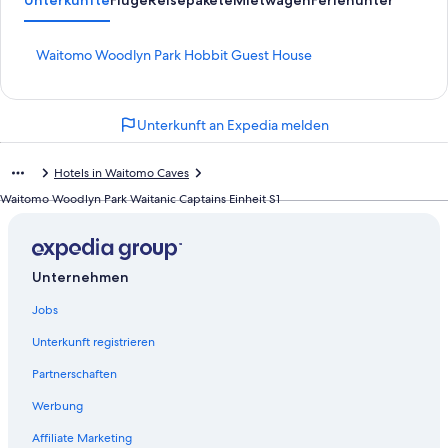
L
Waitomo Woodlyn Park Hobbit Guest House
i
n
k
Unterkunft an Expedia melden
,
d
e
Hotels in Waitomo Caves
r
d
Waitomo Woodlyn Park Waitanic Captains Einheit S1
i
e
f
o
Unternehmen
l
g
Jobs
e
n
Unterkunft registrieren
d
Partnerschaften
e
S
Werbung
e
i
Affiliate Marketing