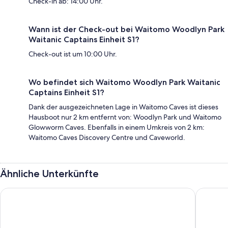
Check-in ab: 14:00 Uhr.
Wann ist der Check-out bei Waitomo Woodlyn Park
Waitanic Captains Einheit S1?
Check-out ist um 10:00 Uhr.
Wo befindet sich Waitomo Woodlyn Park Waitanic
Captains Einheit S1?
Dank der ausgezeichneten Lage in Waitomo Caves ist dieses
Hausboot nur 2 km entfernt von: Woodlyn Park und Waitomo
Glowworm Caves. Ebenfalls in einem Umkreis von 2 km:
Waitomo Caves Discovery Centre und Caveworld.
Ähnliche Unterkünfte
Waitomo Lodge
Waitomo