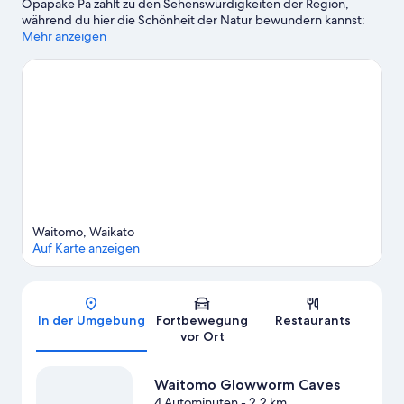
Opapake Pa zählt zu den Sehenswürdigkeiten der Region,
während du hier die Schönheit der Natur bewundern kannst:
Waitomo Glowworm Caves und Huipūtea Reserve.
Mehr anzeigen
Zum
Reiseführer für Waitomo Caves
Weitere Hausboote in Waitomo Caves anzeigen
Waitomo, Waikato
Auf Karte anzeigen
Karte
In der Umgebung
Fortbewegung
Restaurants
vor Ort
Waitomo Glowworm Caves
4 Autominuten
- 2.2 km