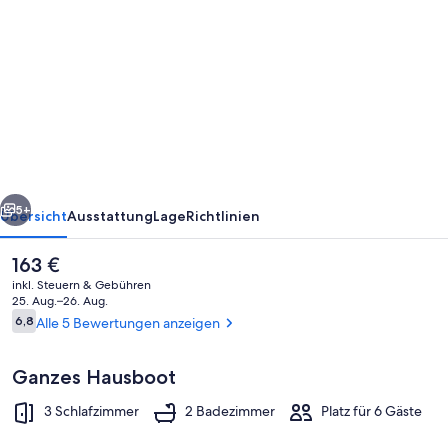
von
Waitomo
Woodlyn
Park
Waitanic
Captains
Einheit
rück
Weiter
S1
5+
Übersicht
Ausstattung
Lage
Richtlinien
Der
163 €
aktuelle
inkl. Steuern & Gebühren
Preis
25. Aug.–26. Aug.
beträgt
Bewertungen
6,8
Alle 5 Bewertungen anzeigen
6,8 von 10.
163 €.
Ganzes Hausboot
3 Schlafzimmer
2 Badezimmer
Platz für 6 Gäste
Außenbereich