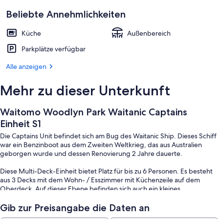
Beliebte Annehmlichkeiten
Küche
Außenbereich
Parkplätze verfügbar
Alle anzeigen
Mehr zu dieser Unterkunft
Waitomo Woodlyn Park Waitanic Captains
Einheit S1
Die Captains Unit befindet sich am Bug des Waitanic Ship. Dieses Schiff
war ein Benzinboot aus dem Zweiten Weltkrieg, das aus Australien
geborgen wurde und dessen Renovierung 2 Jahre dauerte.
Diese Multi-Deck-Einheit bietet Platz für bis zu 6 Personen. Es besteht
aus 3 Decks mit dem Wohn- / Esszimmer mit Küchenzeile auf dem
Oberdeck. Auf dieser Ebene befinden sich auch ein kleines
Badezimmer und ein Balkon im Freien.
Gib zur Preisangabe die Daten an
Auf Decksebene befindet sich das Hauptschlafzimmer mit Kingsize-