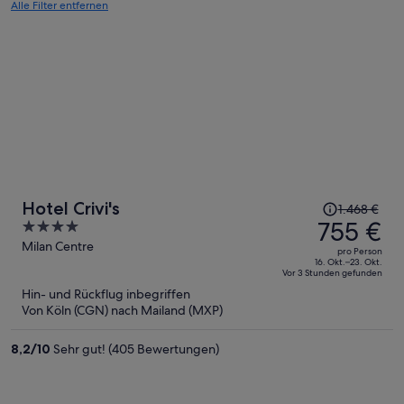
Alle Filter entfernen
Der
Hotel Crivi's
1.468 €
Preis
755 €
4
betrug
out
Milan Centre
pro Person
1.468 €,
of
16. Okt.–23. Okt.
Vor 3 Stunden gefunden
jetzt
5
Hin- und Rückflug inbegriffen
beträgt
Von Köln (CGN) nach Mailand (MXP)
er
755 €
8,2
/
10
Sehr gut! (405 Bewertungen)
pro
Person