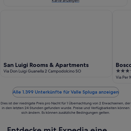
Karte anzeigen
Aug.
San Luigi Rooms & Apartments
Boscone 
San Luigi Rooms & Apartments
Bosco
4
Via Don Luigi Guanella 2 Campodolcino SO
out
Via Per
of
5
Alle 1.399 Unterkünfte für Valle Spluga anzeigen
Dies ist der niedrigste Preis pro Nacht für 1 Übernachtung von 2 Erwachsenen, der
in den letzten 24 Stunden gefunden wurde. Preise und Verfügbarkeiten können
sich ändern. Es können zusätzliche Bedingungen gelten.
Entdecke mit Expedia eine