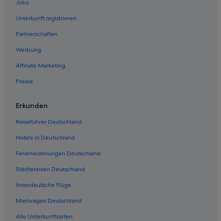
Hotel-Resorts in Chiavenna
Jobs
Guglielmo Hotels
Unterkunft registrieren
Novate Mezzola Hotels
Partnerschaften
Ferienwohnungen in Montemezzo
Werbung
Piuro Hotels
Affiliate Marketing
Hostels in Madesimo
Presse
Hütten in Chiavenna
Landhäuser in Chiavenna
Erkunden
Madesimo Hotels
Reiseführer Deutschland
Hotels nahe Skilift Lago Azzurro
Hotels in Deutschland
Romantische in Chiavenna
Ferienwohnungen Deutschland
Chiavenna Hotels
Städtereisen Deutschland
B&B in Montemezzo
Innerdeutsche Flüge
Landhotels in Chiavenna
Mietwagen Deutschland
Hotels nahe Valle Spluga
Alle Unterkunftsarten