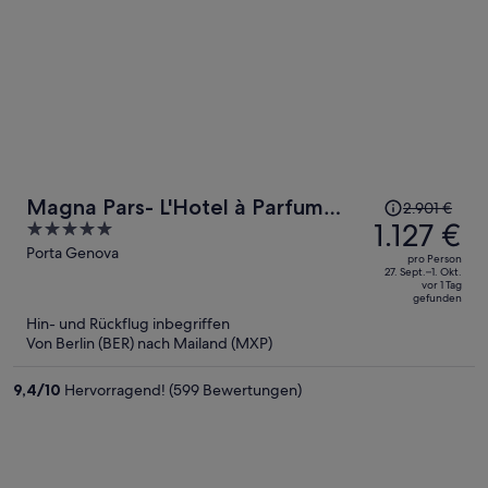
Der
Magna Pars- L'Hotel à Parfum
2.901 €
Preis
1.127 €
5
Small Luxury Hotels of the World
betrug
out
Porta Genova
pro Person
2.901 €,
of
27. Sept.–1. Okt.
vor 1 Tag
jetzt
5
gefunden
beträgt
Hin- und Rückflug inbegriffen
er
Von Berlin (BER) nach Mailand (MXP)
1.127 €
pro
9,4
/
10
Hervorragend! (599 Bewertungen)
Person