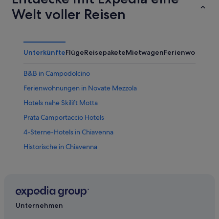
Welt voller Reisen
Unterkünfte
Flüge
Reisepakete
Mietwagen
Ferienwohnung
B&B in Campodolcino
Ferienwohnungen in Novate Mezzola
Hotels nahe Skilift Motta
Prata Camportaccio Hotels
4-Sterne-Hotels in Chiavenna
Historische in Chiavenna
Private Ferienhäuser in Novate Mezzola
Hotels mit Wellnessbereich in Chiavenna
Campodolcino Hotels
Ski in Chiavenna
Unternehmen