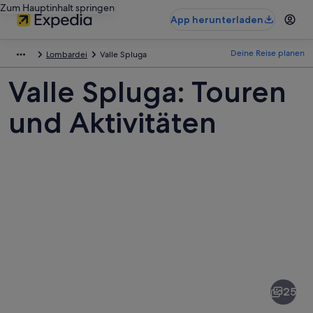
Zum Hauptinhalt springen
App herunterladen
Deine Reise planen
Lombardei
Valle Spluga
Valle Spluga: Touren
und Aktivitäten
Fotos
von
Valle
25
Spluga