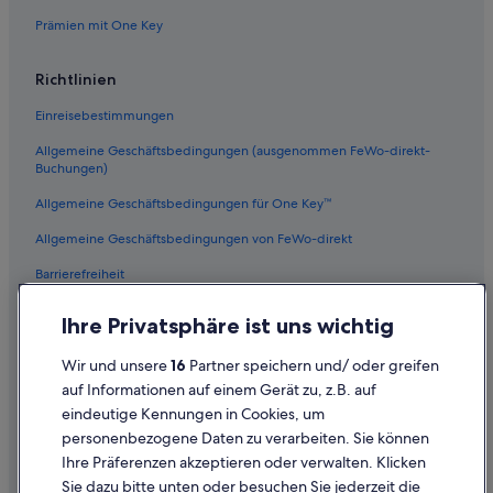
San Giacomo Filippo Hotels
Prämien mit One Key
Montespluga Hotels
Mese Hotels
Richtlinien
Günstige in Chiavenna
Einreisebestimmungen
Chalets in Chiavenna
Allgemeine Geschäftsbedingungen (ausgenommen FeWo-direkt-
5-Sterne-Hotels in Chiavenna
Buchungen)
Villen in Chiavenna
Allgemeine Geschäftsbedingungen für One Key™
Familien in Chiavenna
Allgemeine Geschäftsbedingungen von FeWo-direkt
Samolaco Hotels
Barrierefreiheit
Chalets in Madesimo
Datenschutz
Ihre Privatsphäre ist uns wichtig
Private Ferienhäuser in Montespluga
Cookies
Wir und unsere
16
Partner speichern und/ oder greifen
Campingplätze in Madesimo
Rechtliche Hinweise/Kontakt
auf Informationen auf einem Gerät zu, z.B. auf
Montemezzo Hotels
eindeutige Kennungen in Cookies, um
Inhaltsrichtlinien und Melden von Inhalten
Residenzen in Chiavenna
personenbezogene Daten zu verarbeiten. Sie können
Ihre Präferenzen akzeptieren oder verwalten. Klicken
3-Sterne-Hotels in Chiavenna
Hilfe
Sie dazu bitte unten oder besuchen Sie jederzeit die