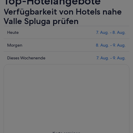
Top-Hotelangebote
Verfügbarkeit von Hotels nahe
Valle Spluga prüfen
Prüfe
Heute
7. Aug. - 8. Aug.
die
Preise
Prüfe
Morgen
8. Aug. - 9. Aug.
nahe
die
Valle
Preise
Prüfe
Dieses Wochenende
7. Aug. - 9. Aug.
Spluga
nahe
die
für
Valle
Preise
heute
Spluga
nahe
Nacht,
für
Valle
7.
morgen
Spluga
Aug.
Nacht,
für
-
8.
dieses
8.
Aug.
Wochenende,
Aug.
-
7.
9.
Aug.
Aug.
-
9.