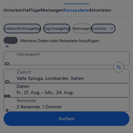
Unterkünfte
Flüge
Mietwagen
Reisepakete
Aktivitäten
Unterkunft hinzugefügt
Flug hinzugefügt
Mietwagen
Economy
Ein Gebirgsbach fließt über Felsen, 
Mehrere Daten oder Reiseziele hinzufügen
Abreiseort
Zielort
Valle Spluga, Lombardei, Italien
Daten
Fr., 21. Aug. - Mo., 24. Aug.
Reisende
2 Reisende, 1 Zimmer
Suchen
Karte erkunden