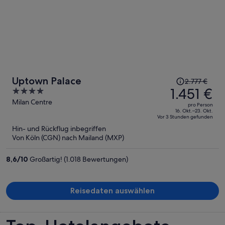
Der
Uptown Palace
2.777 €
Preis
1.451 €
4
betrug
out
Milan Centre
pro Person
2.777 €,
of
16. Okt.–23. Okt.
Vor 3 Stunden gefunden
jetzt
5
Hin- und Rückflug inbegriffen
beträgt
Von Köln (CGN) nach Mailand (MXP)
er
1.451 €
8,6
/
10
Großartig! (1.018 Bewertungen)
pro
Person
Reisedaten auswählen