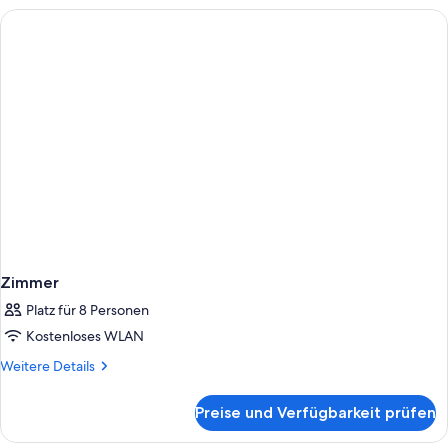
Zimmer
Platz für 8 Personen
Kostenloses WLAN
Weitere
Weitere Details
Details
für
Preise und Verfügbarkeit prüfen
Zimmer