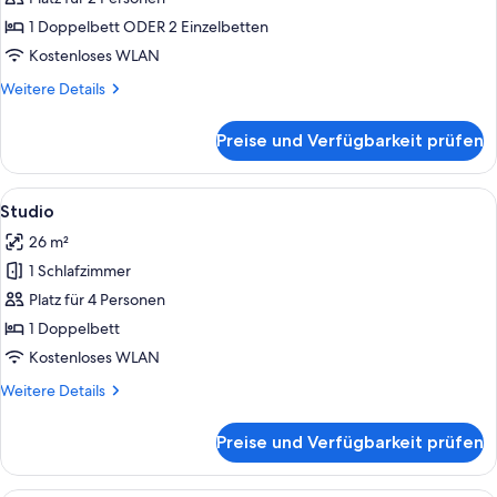
anzeigen
1 Doppelbett ODER 2 Einzelbetten
Kostenloses WLAN
Weitere
Weitere Details
Details
für
Preise und Verfügbarkeit prüfen
SuperiorPlus
Doppelzimmer
Alle
Ein Hotelzimmer mit einem großen Bett,
5
Studio
Fotos
26 m²
für
1 Schlafzimmer
Studio
anzeigen
Platz für 4 Personen
1 Doppelbett
Kostenloses WLAN
Weitere
Weitere Details
Details
für
Preise und Verfügbarkeit prüfen
Studio