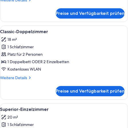
Weitere Details
Details
für
Preise und Verfügbarkeit prüfen
Classic-
Einzelzimmer
Alle
Ein Hotelzimmer mit einem Bett, eine
5
Classic-Doppelzimmer
Fotos
18 m²
für
1 Schlafzimmer
Classic-
Doppelzimmer
Platz für 2 Personen
anzeigen
1 Doppelbett ODER 2 Einzelbetten
Kostenloses WLAN
Weitere
Weitere Details
Details
für
Preise und Verfügbarkeit prüfen
Classic-
Doppelzimmer
Alle
Ein Hotelzimmer mit einem großen Bett,
3
Superior-Einzelzimmer
Fotos
20 m²
für
1 Schlafzimmer
Superior-