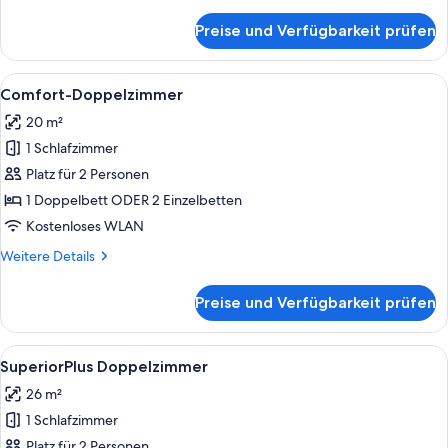
Details
für
Preise und Verfügbarkeit prüfen
Comfort-
Einzelzimmer
Alle
Ein Hotelzimmer mit Bett, Schreibtisc
6
Comfort-Doppelzimmer
Fotos
20 m²
für
1 Schlafzimmer
Comfort-
Doppelzimmer
Platz für 2 Personen
anzeigen
1 Doppelbett ODER 2 Einzelbetten
Kostenloses WLAN
Weitere
Weitere Details
Details
für
Preise und Verfügbarkeit prüfen
Comfort-
Doppelzimmer
Alle
Ein Hotelzimmer mit einem großen Bett
4
SuperiorPlus Doppelzimmer
Fotos
26 m²
für
1 Schlafzimmer
SuperiorPlus
Doppelzimmer
Platz für 2 Personen