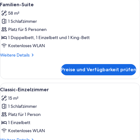
Alle
Ein Hotelzimmer mit Bett, Fernseher, 
3
Familien-Suite
Fotos
58 m²
für
1 Schlafzimmer
Familien-
Suite
Platz für 5 Personen
anzeigen
1 Doppelbett, 1 Einzelbett und 1 King-Bett
Kostenloses WLAN
Weitere
Weitere Details
Details
für
Preise und Verfügbarkeit prüfen
Familien-
Suite
Alle
Ein Hotelzimmer mit Bett, Schreibtis
5
Classic-Einzelzimmer
Fotos
15 m²
für
1 Schlafzimmer
Classic-
Einzelzimmer
Platz für 1 Person
anzeigen
1 Einzelbett
Kostenloses WLAN
Weitere