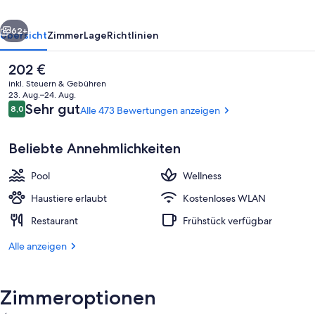
rück
Weiter
62+
Übersicht
Zimmer
Lage
Richtlinien
Der
202 €
aktuelle
inkl. Steuern & Gebühren
Preis
23. Aug.–24. Aug.
beträgt
Bewertungen
Sehr gut
8,0
Alle 473 Bewertungen anzeigen
8,0 von 10.
202 €.
Beliebte Annehmlichkeiten
Pool
Wellness
Außendetails
Haustiere erlaubt
Kostenloses WLAN
Restaurant
Frühstück verfügbar
Alle anzeigen
Zimmeroptionen