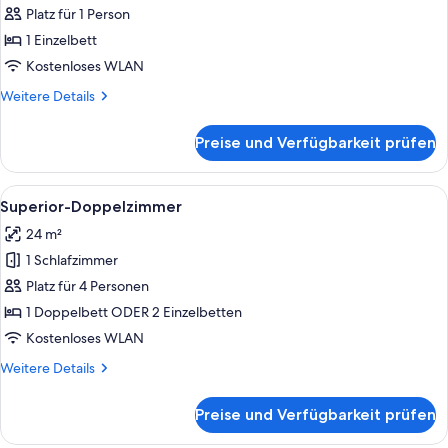
Einzelzimmer
Platz für 1 Person
anzeigen
1 Einzelbett
Kostenloses WLAN
Weitere
Weitere Details
Details
für
Preise und Verfügbarkeit prüfen
Superior-
Einzelzimmer
Alle
Ein Hotelzimmer mit einem Bett, zwei 
4
Superior-Doppelzimmer
Fotos
24 m²
für
1 Schlafzimmer
Superior-
Doppelzimmer
Platz für 4 Personen
anzeigen
1 Doppelbett ODER 2 Einzelbetten
Kostenloses WLAN
Weitere
Weitere Details
Details
für
Preise und Verfügbarkeit prüfen
Superior-
Doppelzimmer