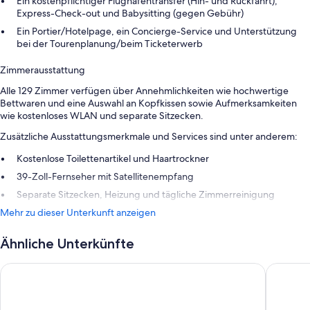
Ein kostenpflichtiger Flughafentransfer (Hin- und Rückfahrt),
Express-Check-out und Babysitting (gegen Gebühr)
Ein Portier/Hotelpage, ein Concierge-Service und Unterstützung
bei der Tourenplanung/beim Ticketerwerb
Zimmerausstattung
Alle 129 Zimmer verfügen über Annehmlichkeiten wie hochwertige
Bettwaren und eine Auswahl an Kopfkissen sowie Aufmerksamkeiten
wie kostenloses WLAN und separate Sitzecken.
Zusätzliche Ausstattungsmerkmale und Services sind unter anderem:
Kostenlose Toilettenartikel und Haartrockner
39-Zoll-Fernseher mit Satellitenempfang
Separate Sitzecken, Heizung und tägliche Zimmerreinigung
Mehr zu dieser Unterkunft anzeigen
Ähnliche Unterkünfte
coucou Hotel
Nature T