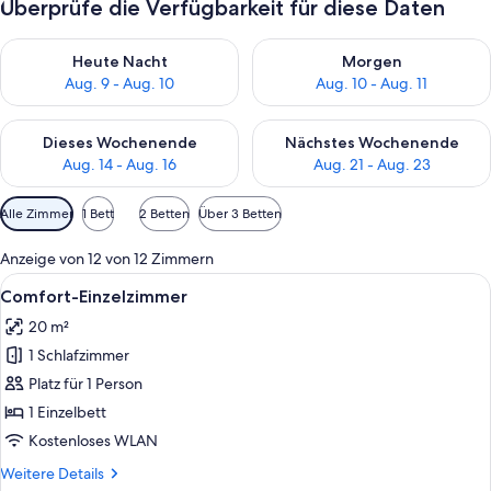
Überprüfe die Verfügbarkeit für diese Daten
Überprüfe die Verfügbarkeit für heute Nacht, Aug. 9 - Aug. 10
Überprüfe die Verfügbarkeit fü
Heute Nacht
Morgen
Aug. 9 - Aug. 10
Aug. 10 - Aug. 11
Überprüfe die Verfügbarkeit für dieses Wochenende, Aug. 14 -
Überprüfe die Verfügbarkeit f
Dieses Wochenende
Nächstes Wochenende
Aug. 14 - Aug. 16
Aug. 21 - Aug. 23
Verfügbare
Alle Zimmer
1 Bett
2 Betten
Über 3 Betten
Filter
für
Anzeige von 12 von 12 Zimmern
Zimmer
Alle
Ein Hotelzimmer mit einem Bett, Nacht
6
Comfort-Einzelzimmer
Fotos
20 m²
für
1 Schlafzimmer
Comfort-
Einzelzimmer
Platz für 1 Person
anzeigen
1 Einzelbett
Kostenloses WLAN
Weitere
Weitere Details