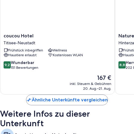
coucou
Nature
coucou Hotel
Nature
Hotel
Titisee
Titisee-Neustadt
Hinterza
Titisee-
Hinterza
Frühstück inbegriffen
Wellness
Frühst
Neustadt
Haustiere erlaubt
Kostenloses WLAN
Hausti
9.2
8.8
Wunderbar
Her
9,2
8,8
von
von
151 Bewertungen
202 
10,
10,
Der
167 €
Wunderbar,
Hervorr
Preis
151
202
inkl. Steuern & Gebühren
beträgt
20. Aug.–21. Aug.
Bewertungen
Bewert
167 €
Ähnliche Unterkünfte vergleichen
Weitere Infos zu dieser
Unterkunft