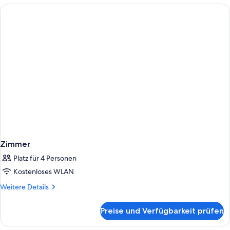
Zimmer
Platz für 4 Personen
Kostenloses WLAN
Weitere
Weitere Details
Details
für
Preise und Verfügbarkeit prüfen
Zimmer