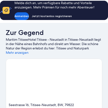
Melde dich an, um verfügbare Rabatte und Vorteile
anzuzeigen. Mehr Prämien für noch mehr Abenteuer!
Anmelden
Jetzt kostenlos registrieren
Zur Gegend
Maritim TitiseeHotel Titisee - Neustadt in Titisee-Neustadt liegt
in der Nähe eines Bahnhofs und direkt am Wasser. Die schöne
Natur der Region erlebst du hier: Titisee und Naturpark
Südschwarzwald. Wenn du dagegen eher kulturell interessiert
Mehr anzeigen
bist, ist Folgendes empfehlenswert: Spielzeugmuseum und
Museum Hüsli. Du bist mit Kindern unterwegs? Mit diesen
Attraktionen kannst du den Kleinen bestimmt eine Freude
machen: Badeparadies Schwarzwald und Tatzmania Löffingen.
Erlebe Wasserspaß pur beim Segeln und beim Angeln ganz in
der Nähe oder genieße einfach die Natur auf den
Wander-/Radwegen oder beim Reiten.
Zum Reiseführer für
Titisee-Neustadt
Seestrasse 16, Titisee-Neustadt, BW, 79822