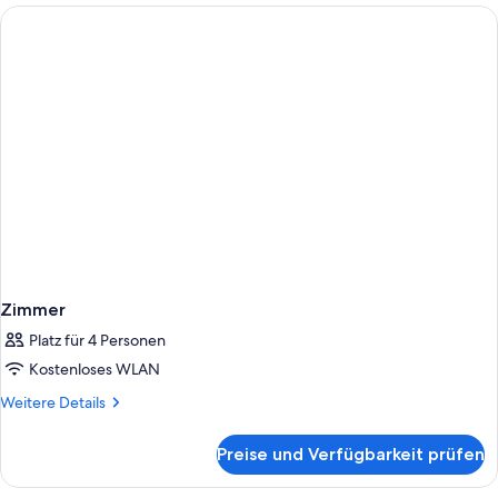
Zimmer
Platz für 4 Personen
Kostenloses WLAN
Weitere
Weitere Details
Details
für
Preise und Verfügbarkeit prüfen
Zimmer