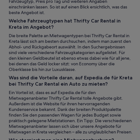
Fahrzeugtyp, Preis pro Tag und weiteren Angaben
einschränken lassen. So ist auf einen Blick ersichtlich, was das
beste Angebot ist.
Welche Fahrzeugtypen hat Thrifty Car Rental in
Kreta im Angebot?
Die breite Palette an Mietwagentypen bei Thrifty Car Rental in
Kreta lässt sich am besten durchsuchen, indem man zuerst den
Abhol- und Rückgabeort auswählt. In den Suchergebnissen
sind viele verschiedene Fahrzeugkategorien aufgelistet. Für
den kleinen Geldbeutel ist ebenso etwas dabei wie für all jene,
bei denen das Geld locker sitzt: von Economy über die
Oberklasse bis hin zur Luxusklasse.
Was sind die Vorteile daran, auf Expedia.de für Kreta
bei Thrifty Car Rental ein Auto zu mieten?
Ein Vorteil ist, dass es auf Expedia.de für den
Mietwagenanbieter Thrifty Car Rental tolle Angebote gibt.
Außerdem ist die Website für ihren hervorragenden
Kundenservice bekannt. Dank der breiten Produktpalette
finden Sie den passenden Wagen für jedes Budget sowie
praktisch gelegene Mietstationen. Ein Tipp: Die verschiedenen
Mietwagenanbieter lassen sich über unsere Angebote für
Mietwagen in Kreta vergleichen – alle zu unglaublichen Preisen.