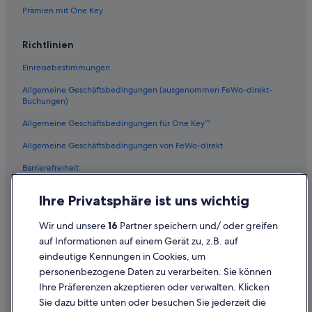
Hotels mit Klimaanlage in Kreta
Prämien mit One Key
Abenteuer in Kreta
Richtlinien
Hotels mit Aussicht in Kreta
Einreisebestimmungen
Landhotels in Kreta
Allgemeine Geschäftsbedingungen (ausgenommen FeWo-direkt-
Hotels mit Yoga in Kreta
Buchungen)
Hütten in Kreta
Allgemeine Geschäftsbedingungen für One Key™
Aparthotels in Kreta
Allgemeine Geschäftsbedingungen von FeWo-direkt
Haustierfreundliche in Kreta
Barrierefreiheit
Hotels mit WLAN in Kreta
Datenschutz
Hotels nahe Naturhistorisches Museum von Kreta
Ihre Privatsphäre ist uns wichtig
Cookies
Hotels mit Casino in Kreta
Wir und unsere
16
Partner speichern und/ oder greifen
Rechtliche Hinweise/Kontakt
Baumhäuser in Kreta
auf Informationen auf einem Gerät zu, z.B. auf
eindeutige Kennungen in Cookies, um
Inhaltsrichtlinien und Melden von Inhalten
Lodges in Kreta
personenbezogene Daten zu verarbeiten. Sie können
Hotels mit Fitnessbereich in Kreta
Ihre Präferenzen akzeptieren oder verwalten. Klicken
Hilfe
Pensionen in Kreta
Sie dazu bitte unten oder besuchen Sie jederzeit die