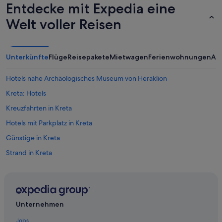
Entdecke mit Expedia eine
Welt voller Reisen
Unterkünfte
Flüge
Reisepakete
Mietwagen
Ferienwohnungen
An
Hotels nahe Archäologisches Museum von Heraklion
Kreta: Hotels
Kreuzfahrten in Kreta
Hotels mit Parkplatz in Kreta
Günstige in Kreta
Strand in Kreta
Hotel-Resorts in Kreta
Golf in Kreta
Romantische in Kreta
Unternehmen
All-Inclusive- in Kreta
Jobs