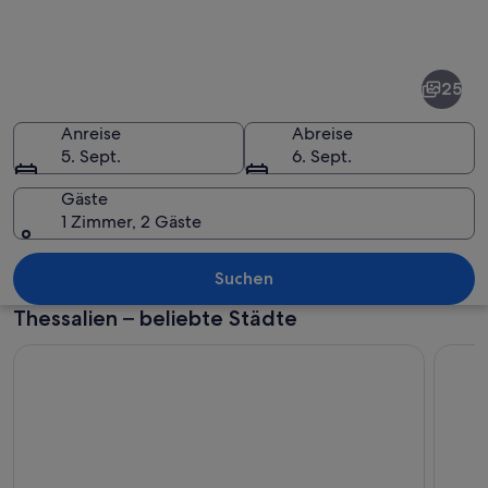
Fotos
von
Thessalien
25
Anreise
Abreise
5. Sept.
6. Sept.
Gäste
1 Zimmer, 2 Gäste
Ein tiefes Tal mit hoch aufragenden 
Suchen
Thessalien – beliebte Städte