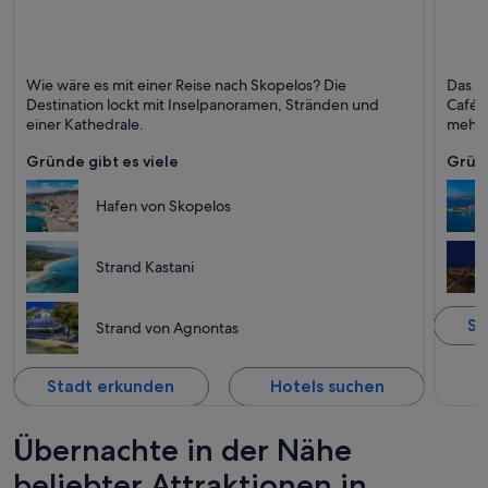
Skopelos
Vólos
Wie wäre es mit einer Reise nach Skopelos? Die
Das ch
Strände, Inseln und Schwimmen
Kleins
Destination lockt mit Inselpanoramen, Stränden und
Cafés
einer Kathedrale.
mehr.
Gründe gibt es viele
Gründ
Hafen von Skopelos
Strand Kastani
St
Strand von Agnontas
Stadt erkunden
Hotels suchen
Übernachte in der Nähe
beliebter Attraktionen in