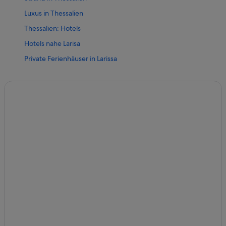
Luxus in Thessalien
Thessalien: Hotels
Hotels nahe Larisa
Private Ferienhäuser in Larissa
All-Inclusive- in Thessalien
5-Sterne-Hotels in Larissa
Larisa: Hotels
Hotels mit Whirlpool in Thessalien
All-Inclusive- in Larisa