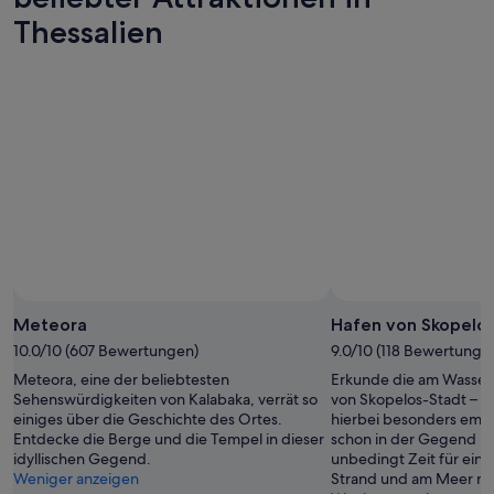
Thessalien
Meteora
Hafen von Skopelo
10.0/10 (607 Bewertungen)
9.0/10 (118 Bewertunge
Meteora, eine der beliebtesten
Erkunde die am Wasser 
Sehenswürdigkeiten von Kalabaka, verrät so
von Skopelos-Stadt – H
einiges über die Geschichte des Ortes.
hierbei besonders emp
Entdecke die Berge und die Tempel in dieser
schon in der Gegend bist
idyllischen Gegend.
unbedingt Zeit für ein
Weniger anzeigen
Strand und am Meer n