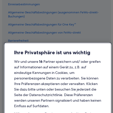
Einreisebestimmungen
Allgemeine Geschäftsbedingungen (ausgenommen FeWo-direkt-
Buchungen)
Allgemeine Geschäftsbedingungen für One Key™
Allgemeine Geschäftsbedingungen von FeWo-direkt
Barrierefreiheit
Datenschutz
Ihre Privatsphäre ist uns wichtig
Cookies
Wir und unsere
16
Partner speichern und/ oder greifen
Rechtliche Hinweise/Kontakt
auf Informationen auf einem Gerät zu, z.B. auf
eindeutige Kennungen in Cookies, um
Inhaltsrichtlinien und Melden von Inhalten
personenbezogene Daten zu verarbeiten. Sie können
Ihre Präferenzen akzeptieren oder verwalten. Klicken
Hilfe
Sie dazu bitte unten oder besuchen Sie jederzeit die
Hilfe
Seite der Datenschutzrichtlinie. Diese Präferenzen
werden unseren Partnern signalisiert und haben keinen
Flug stornieren
Einfluss auf Surfdaten.
Hotel- oder Ferienunterkunftsbuchung stornieren