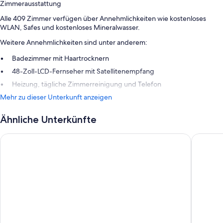
Zimmerausstattung
Alle 409 Zimmer verfügen über Annehmlichkeiten wie kostenloses
WLAN, Safes und kostenloses Mineralwasser.
Weitere Annehmlichkeiten sind unter anderem:
Badezimmer mit Haartrocknern
48-Zoll-LCD-Fernseher mit Satellitenempfang
Heizung, tägliche Zimmerreinigung und Telefon
Mehr zu dieser Unterkunft anzeigen
Ähnliche Unterkünfte
Hotel Döllnsee-Schorfheide
Sunday 