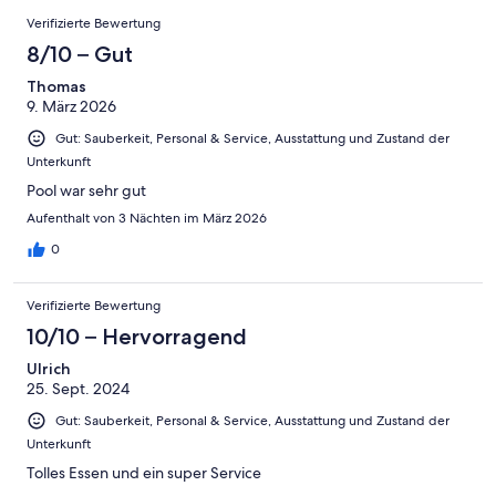
-
Bewertung
Bewertungen
6
eine
Gut
Verifizierte Bewertung
von
-
Bewertung
4
8/10 – Gut
Okay
von
-
2
Thomas
Schlecht
9. März 2026
-
Ungenügend
Gut: Sauberkeit, Personal & Service, Ausstattung und Zustand der
Unterkunft
Pool war sehr gut
Aufenthalt von 3 Nächten im März 2026
0
Verifizierte Bewertung
10/10 – Hervorragend
Ulrich
25. Sept. 2024
Gut: Sauberkeit, Personal & Service, Ausstattung und Zustand der
Unterkunft
Tolles Essen und ein super Service