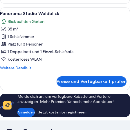
Studio
Seeblick
Alle
Ein Hotelzimmer mit einem großen Bett
8
Panorama Studio Waldblick
Fotos
Blick auf den Garten
für
35 m²
Panorama
Studio
1 Schlafzimmer
Waldblick
Platz für 3 Personen
anzeigen
1 Doppelbett und 1 Einzel-Schlafsofa
Kostenloses WLAN
Weitere
Weitere Details
Details
für
Preise und Verfügbarkeit prüfen
Panorama
Studio
Waldblick
Melde dich an, um verfügbare Rabatte und Vorteile
anzuzeigen. Mehr Prämien für noch mehr Abenteuer!
Anmelden
Jetzt kostenlos registrieren