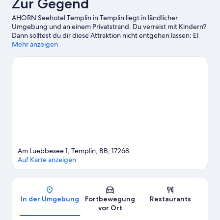
Zur Gegend
AHORN Seehotel Templin in Templin liegt in ländlicher
Umgebung und an einem Privatstrand. Du verreist mit Kindern?
Dann solltest du dir diese Attraktion nicht entgehen lassen: El
Dorado Templin. Erlebe Wasserspaß pur beim Angeln ganz in
Mehr anzeigen
der Nähe oder genieße einfach die Natur beim Reiten oder auf
den Wander-/Radwegen.
Zum Reiseführer für Templin
Am Luebbesee 1, Templin, BB, 17268
Auf Karte anzeigen
Karte
In der Umgebung
Fortbewegung
Restaurants
vor Ort