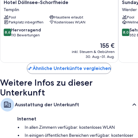
Hotel
Sunday
Hotel Döllnsee-Schorfheide
Sunday
Döllnsee-
Resort
Templin
Werder 
Schorfheide
Schwiel
Pool
Haustiere erlaubt
Pool
Templin
Werder
Parkplatz inbegriffen
Kostenloses WLAN
Wellne
(Havel)
8.6
8.0
Hervorragend
Seh
8,6
8,0
von
von
110 Bewertungen
352 
10,
10,
Der
155 €
Hervorragend,
Sehr
Preis
110
gut,
inkl. Steuern & Gebühren
beträgt
30. Aug.–31. Aug.
Bewertungen
352
155 €
Bewert
Ähnliche Unterkünfte vergleichen
Weitere Infos zu dieser
Unterkunft
Ausstattung der Unterkunft
Internet
In allen Zimmern verfügbar: kostenloses WLAN
In einigen öffentlichen Bereichen verfügbar: kostenloser