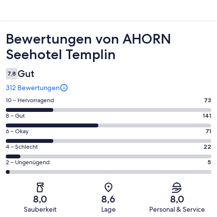
Bewertungen
Bewertungen von AHORN
Seehotel Templin
Gut
7,8
312 Bewertungen
73
10 – Hervorragend
73
von
141
8 – Gut
141
insgesamt
von
312
71
6 – Okay
71
insgesamt
Gästebewertungen
von
312
22
4 – Schlecht
22
haben
insgesamt
Gästebewertungen
von
eine
312
5
2 – Ungenügend
5
haben
insgesamt
Bewertung
Gästebewertungen
von
eine
312
von
haben
insgesamt
Bewertung
Gästebewertungen
10
eine
312
von
haben
8,0
8,6
8,0
-
Bewertung
Gästebewertungen
8
eine
Sauberkeit
Lage
Personal & Service
Hervorragend
von
haben