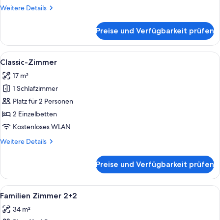
Weitere
Weitere Details
Details
für
Preise und Verfügbarkeit prüfen
Classic
Plus
Zimmer
Alle
Ein Hotelzimmer mit einem großen Bett
7
Classic-Zimmer
Fotos
17 m²
für
1 Schlafzimmer
Classic-
Zimmer
Platz für 2 Personen
anzeigen
2 Einzelbetten
Kostenloses WLAN
Weitere
Weitere Details
Details
für
Preise und Verfügbarkeit prüfen
Classic-
Zimmer
Alle
Ein Plüschtier auf einem Bett mit Wal
7
Familien Zimmer 2+2
Fotos
34 m²
für