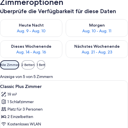
Zimmeroptionen
Überprüfe die Verfügbarkeit für diese Daten
Überprüfe die Verfügbarkeit für heute Nacht, Aug. 9 - Aug. 10
Überprüfe die Verfügbarkeit fü
Heute Nacht
Morgen
Aug. 9 - Aug. 10
Aug. 10 - Aug. 11
Überprüfe die Verfügbarkeit für dieses Wochenende, Aug. 14 -
Überprüfe die Verfügbarkeit f
Dieses Wochenende
Nächstes Wochenende
Aug. 14 - Aug. 16
Aug. 21 - Aug. 23
Verfügbare
Alle Zimmer
2 Betten
1 Bett
Filter
für
Anzeige von 5 von 5 Zimmern
Zimmer
Alle
Ein Hotelzimmer mit einem großen Bett
7
Classic Plus Zimmer
Fotos
19 m²
für
1 Schlafzimmer
Classic
Plus
Platz für 3 Personen
Zimmer
2 Einzelbetten
anzeigen
Kostenloses WLAN