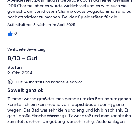
DDR Charme, aber es wurde wirklich viel und es wird auch viel
gemacht, um von diesem Charme etwas wegzukommen und es
noch attraktiver zu machen. Bei den Spielgeräten für die
Kleinen gab es bis auf den Preis für die Tretautos nichts zu
Aufenthalt von 3 Nächten im April 2025
bemängeln.
0
Verifizierte Bewertung
8/10 – Gut
Stefan
2. Okt. 2024
Gut: Sauberkeit und Personal & Service
Soweit ganz ok
Zimmer war so groß das man gerade um das Bett herum gehen
konnte. Ich bin kein Freund von Teppichboden der Hygiene
wegen. Das Bad war sehr klein und eng und ich bin schlank. Es
gab 1 große Flasche Wasser 👍. Tv war groß und man konnte ihn
zum Bett drehen. Umgebung war sehr ruhig. Außenanlagen
sehr groß mit viele Möglichkeiten für Sport und spiel, ideal für
Familien. Frühstück reichhaltig aber 2 Kaffeemaschinen zur
Selbstbedienung zu wenig für so ein großes Hotel