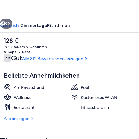
rück
Weiter
99+
Übersicht
Zimmer
Lage
Richtlinien
Der
128 €
aktuelle
inkl. Steuern & Gebühren
Preis
6. Sept.–7. Sept.
beträgt
Bewertungen
Gut
7,8
Alle 312 Bewertungen anzeigen
7,8 von 10.
128 €.
Beliebte Annehmlichkeiten
Am Privatstrand
Pool
See
Wellness
Kostenloses WLAN
Restaurant
Fitnessbereich
Alle anzeigen