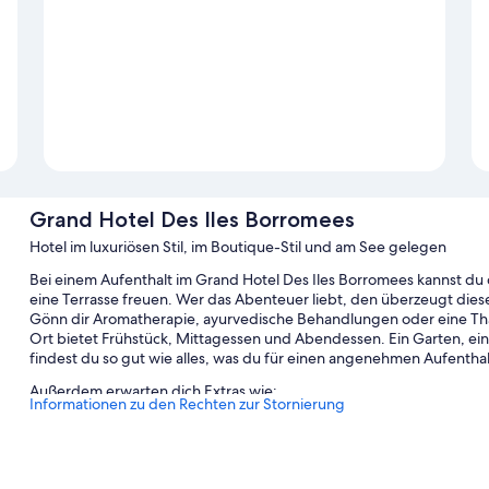
Grand Hotel Des Iles Borromees
Hotel im luxuriösen Stil, im Boutique-Stil und am See gelegen
Bei einem Aufenthalt im Grand Hotel Des Iles Borromees kannst du 
eine Terrasse freuen. Wer das Abenteuer liebt, den überzeugt die
Gönn dir Aromatherapie, ayurvedische Behandlungen oder eine Tha
Ort bietet Frühstück, Mittagessen und Abendessen. Ein Garten, ein
findest du so gut wie alles, was du für einen angenehmen Aufenthal
Außerdem erwarten dich Extras wie:
Informationen zu den Rechten zur Stornierung
Außenpool (je nach Saison geöffnet) und 1 Innenpool, mit So
Parkservice (kostenlos)
Ein Limousinenservice, eine Ladestation für Elektroautos und B