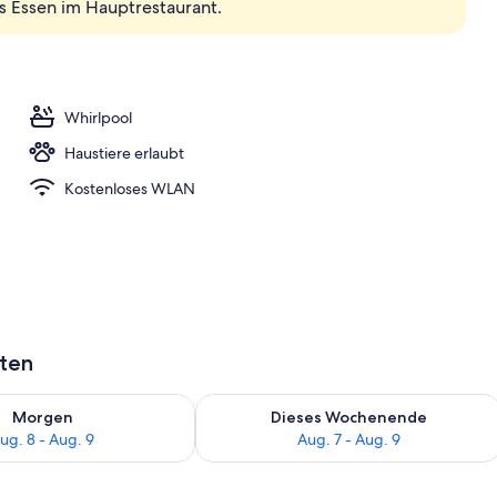
s Essen im Hauptrestaurant.
Unterkunft
Whirlpool
Haustiere erlaubt
Kostenloses WLAN
aten
 - Aug. 8.
 Verfügbarkeit für morgen, Aug. 8 - Aug. 9.
Überprüfe die Verfügbarkeit für dies
Morgen
Dieses Wochenende
ug. 8 - Aug. 9
Aug. 7 - Aug. 9