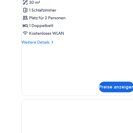
Junior-
Bewertungen)
30 m²
Suite
1 Schlafzimmer
anzeigen
Platz für 2 Personen
1 Doppelbett
Kostenloses WLAN
Weitere
Weitere Details
Details
für
Junior-
Suite
Preise anzeige