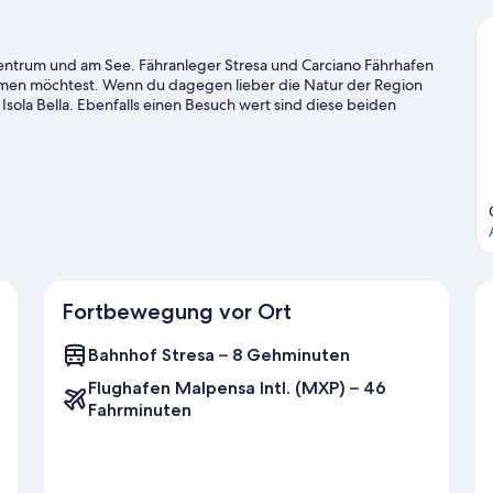
tzentrum und am See. Fähranleger Stresa und Carciano Fährhafen
ehmen möchtest. Wenn du dagegen lieber die Natur der Region
Isola Bella. Ebenfalls einen Besuch wert sind diese beiden
rco Avventura. Beim Kajakfahren, beim Tauchen und beim
rkunden oder aber du stürzt dich beim Reiten ganz in der Nähe
m Reiseführer für Stresa
Fortbewegung vor Ort
Bahnhof Stresa – 8 Gehminuten
Flughafen Malpensa Intl. (MXP) – 46
Fahrminuten