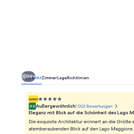
59+
Übersicht
Zimmer
Lage
Richtlinien
5.0-
Luxus
Sterne-
Außergewöhnlich
1.002 Bewertungen
9,4
Unterkunft
Eleganz mit Blick auf die Schönheit des Lago 
Die exquisite Architektur erinnert an die Größe 
atemberaubenden Blick auf den Lago Maggiore. F