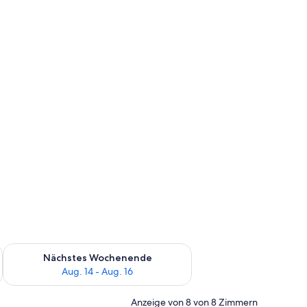
es Wochenende, Aug. 7 - Aug. 9.
Überprüfe die Verfügbarkeit für nächstes Wochenende, Aug. 1
Nächstes Wochenende
Aug. 14 - Aug. 16
Anzeige von 8 von 8 Zimmern