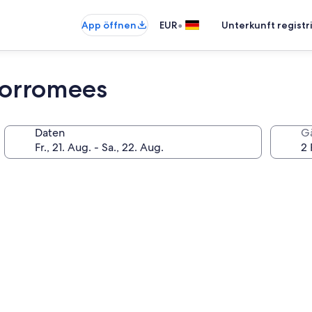
•
App öffnen
EUR
Unterkunft registr
Borromees
Daten
G