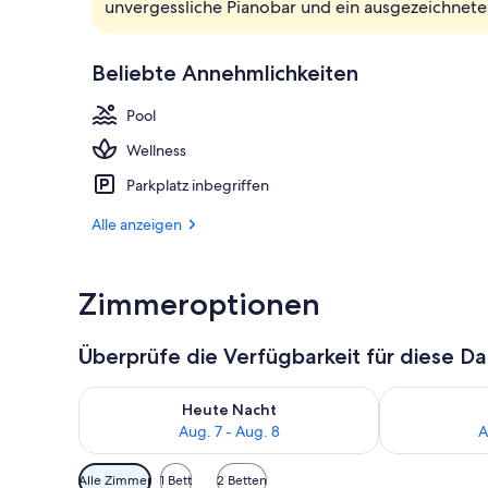
unvergessliche Pianobar und ein ausgezeichnete
Fassade der 
Beliebte Annehmlichkeiten
Pool
Wellness
Parkplatz inbegriffen
Alle anzeigen
Zimmeroptionen
Überprüfe die Verfügbarkeit für diese D
Überprüfe die Verfügbarkeit für heute Nacht, Aug. 7
Überprüfe die
Heute Nacht
Aug. 7 - Aug. 8
A
Verfügbare
Alle Zimmer
1 Bett
2 Betten