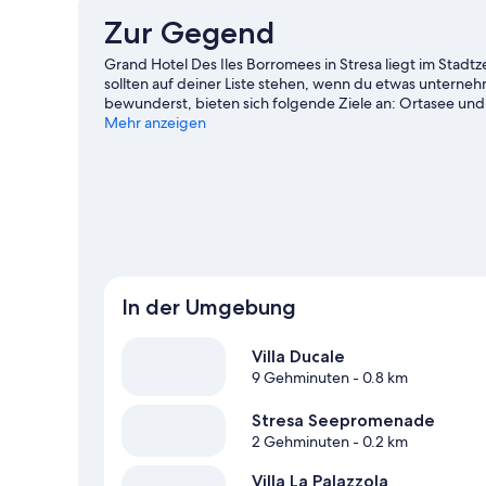
Zur Gegend
Grand Hotel Des Iles Borromees in Stresa liegt im Stad
sollten auf deiner Liste stehen, wenn du etwas untern
bewunderst, bieten sich folgende Ziele an: Ortasee und 
Highlights: Botanischer Garten der Isola Madre und Pa
Mehr anzeigen
Wasserskifahren kannst du die umliegende Wasserwelt e
in ein Abenteuer mit festem Boden unter den Füßen.
Zu
In der Umgebung
Villa Ducale
9 Gehminuten
- 0.8 km
Stresa Seepromenade
2 Gehminuten
- 0.2 km
Villa La Palazzola