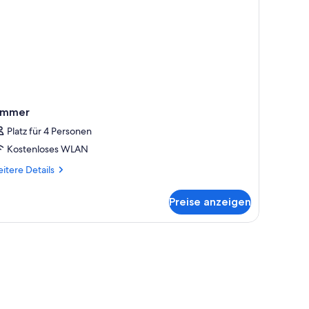
immer
Platz für 4 Personen
Kostenloses WLAN
itere
itere Details
tails
r
Preise anzeigen
mmer