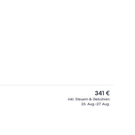
Innenpool, Außenpool (je nach Saiso
Der
341 €
aktuelle
inkl. Steuern & Gebühren
Preis
26. Aug.–27. Aug.
m Zimmer
Food-Court
beträgt
341 €.