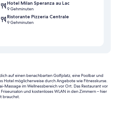
Hotel Milan Speranza au Lac
9 Gehminuten
Ristorante Pizzeria Centrale
9 Gehminuten
dich auf einen benachbarten Golfplatz, eine Poolbar und
ses Hotel möglicherweise durch Angebote wie Fitnesskurse.
i-Massage im Wellnessbereich vor Ort. Das Restaurant vor
 Friseursalon und kostenloses WLAN in den Zimmern – hier
t brauchst.
nnenliegen und Sonnenschirmen
abysitting (gegen Gebühr)