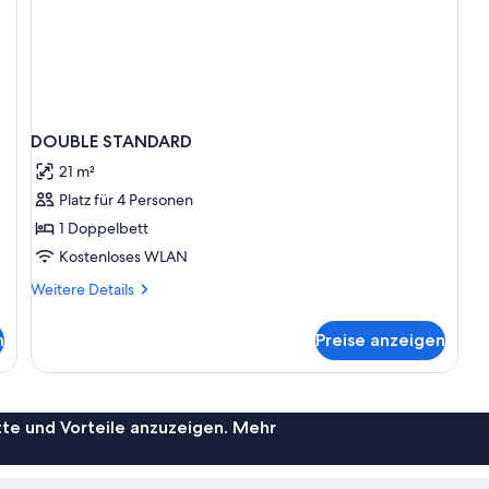
DOUBLE STANDARD
21 m²
Platz für 4 Personen
1 Doppelbett
Kostenloses WLAN
Weitere
Weitere Details
Details
für
n
Preise anzeigen
DOUBLE
STANDARD
te und Vorteile anzuzeigen. Mehr