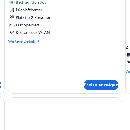
Royal-
Bewertung)
Blick auf den See
Suite,
1 Schlafzimmer
1
Platz für 2 Personen
Schlafzimmer,
1 Doppelbett
Seeblick
Kostenloses WLAN
anzeigen
Weitere
Weitere Details
Details
Z
für
Royal-
Suite,
1
We
We
Schlafzimmer,
De
Seeblick
fü
n
Preise anzeigen
Zi