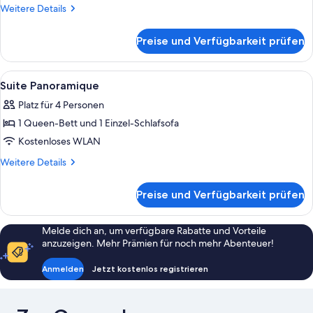
Weitere
Weitere Details
Details
für
Preise und Verfügbarkeit prüfen
Studio
Alle
Ein Hotelzimmer mit einem großen Be
8
Suite Panoramique
Fotos
Platz für 4 Personen
für
1 Queen-Bett und 1 Einzel-Schlafsofa
Suite
Panoramique
Kostenloses WLAN
anzeigen
Weitere
Weitere Details
Details
für
Preise und Verfügbarkeit prüfen
Suite
Panoramique
Melde dich an, um verfügbare Rabatte und Vorteile
anzuzeigen. Mehr Prämien für noch mehr Abenteuer!
Anmelden
Jetzt kostenlos registrieren