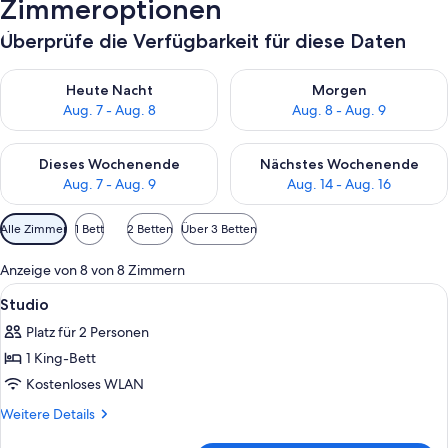
Zimmeroptionen
Überprüfe die Verfügbarkeit für diese Daten
Überprüfe die Verfügbarkeit für heute Nacht, Aug. 7 - Aug. 8.
Überprüfe die Verfügbarkeit f
Heute Nacht
Morgen
Aug. 7 - Aug. 8
Aug. 8 - Aug. 9
Überprüfe die Verfügbarkeit für dieses Wochenende, Aug. 7 - 
Überprüfe die Verfügbarkeit f
Dieses Wochenende
Nächstes Wochenende
Aug. 7 - Aug. 9
Aug. 14 - Aug. 16
Verfügbare
Alle Zimmer
1 Bett
2 Betten
Über 3 Betten
Filter
für
Anzeige von 8 von 8 Zimmern
Zimmer
Alle
Ein Hotelzimmer mit einem großen Bet
5
Studio
Fotos
Platz für 2 Personen
für
1 King-Bett
Studio
anzeigen
Kostenloses WLAN
Weitere
Weitere Details
Details