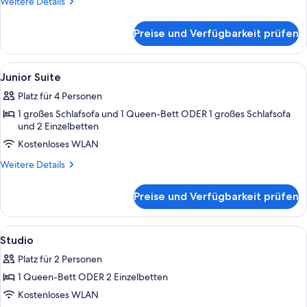
Weitere
Weitere Details
Details
für
Preise und Verfügbarkeit prüfen
Executive-
Suite
Alle
Allergikerbettwaren, Zimmersafe, Schr
10
Junior Suite
Fotos
Platz für 4 Personen
für
1 großes Schlafsofa und 1 Queen-Bett ODER 1 großes Schlafsofa
Junior
und 2 Einzelbetten
Suite
Kostenloses WLAN
anzeigen
Weitere
Weitere Details
Details
für
Preise und Verfügbarkeit prüfen
Junior
Suite
Alle
Ein Hotelzimmer mit einem großen Bett
9
Studio
Fotos
Platz für 2 Personen
für
1 Queen-Bett ODER 2 Einzelbetten
Studio
anzeigen
Kostenloses WLAN