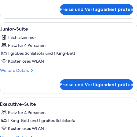
Details
für
Preise und Verfügbarkeit prüfen
Panoramic-
Suite
Alle
Ein Hotelzimmer mit einem großen Bet
6
Junior-Suite
Fotos
1 Schlafzimmer
für
Platz für 4 Personen
Junior-
Suite
1 großes Schlafsofa und 1 King-Bett
anzeigen
Kostenloses WLAN
Weitere
Weitere Details
Details
für
Preise und Verfügbarkeit prüfen
Junior-
Suite
Alle
Ein Hotelzimmer mit einem großen Bet
6
Executive-Suite
Fotos
Platz für 4 Personen
für
1 King-Bett und 1 großes Schlafsofa
Executive-
Suite
Kostenloses WLAN
anzeigen