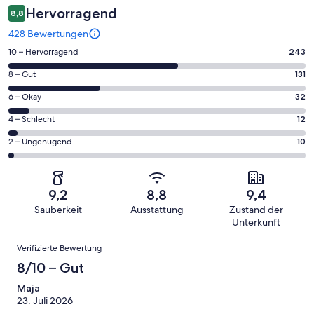
Hervorragend
8,8
428 Bewertungen
243
10 – Hervorragend
243
von
131
8 – Gut
131
insgesamt
von
428
32
6 – Okay
32
insgesamt
Gästebewertungen
von
428
12
4 – Schlecht
12
haben
insgesamt
Gästebewertungen
von
eine
428
10
2 – Ungenügend
10
haben
insgesamt
Bewertung
Gästebewertungen
von
eine
428
von
haben
insgesamt
Bewertung
Gästebewertungen
10
eine
428
von
haben
9,2
8,8
9,4
-
Bewertung
Gästebewertungen
8
eine
Sauberkeit
Ausstattung
Zustand der
Hervorragend
von
haben
-
Bewertung
Unterkunft
6
eine
Gut
von
Bewertungen
-
Bewertung
Verifizierte Bewertung
4
Okay
von
8/10 – Gut
-
2
Schlecht
Maja
-
23. Juli 2026
Ungenügend