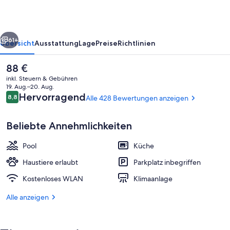
rück
Weiter
61+
Übersicht
Ausstattung
Lage
Preise
Richtlinien
Der
88 €
aktuelle
inkl. Steuern & Gebühren
Preis
19. Aug.–20. Aug.
beträgt
Bewertungen
Hervorragend
8,8
Alle 428 Bewertungen anzeigen
8,8 von 10.
88 €.
Beliebte Annehmlichkeiten
Pool
Küche
Sitzecke in der Lobby
Haustiere erlaubt
Parkplatz inbegriffen
Kostenloses WLAN
Klimaanlage
Alle anzeigen