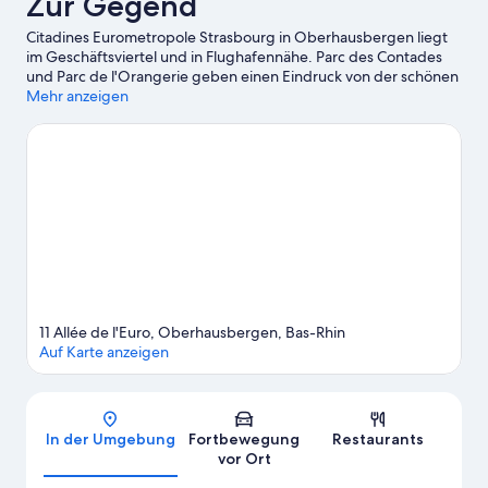
Zur Gegend
Citadines Eurometropole Strasbourg in Oberhausbergen liegt
im Geschäftsviertel und in Flughafennähe. Parc des Contades
und Parc de l'Orangerie geben einen Eindruck von der schönen
Natur der Region. Zu den Attraktionen vor Ort zählt außerdem
Mehr anzeigen
Folgendes: Eislaufbahn "L'Iceberg" und Musée de minéralogie
de Strasbourg. Du bist mit Kindern unterwegs? Dann ist ein
Besuch dieser beiden Attraktionen vielleicht genau das Richtige
für dich: Botanischer Garten und Zénith Strasbourg. Entspann
dich bei einer Weinguttour in der Region oder erlebe auf den
Wander-/Radwegen ganz in der Nähe neue Abenteuer.
Zum
Reiseführer für Oberhausbergen
Weitere Aparthotels in Oberhausbergen anzeigen
11 Allée de l'Euro, Oberhausbergen, Bas-Rhin
Auf Karte anzeigen
Karte
In der Umgebung
Fortbewegung
Restaurants
vor Ort