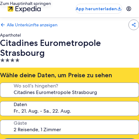
Zum Hauptinhalt springen
App herunterladen
Alle Unterkünfte anzeigen
Aparthotel
Citadines Eurometropole
Strasbourg
4.0-
Sterne-
Unterkunft
Wähle deine Daten, um Preise zu sehen
Wo soll’s hingehen?
Daten
Gäste