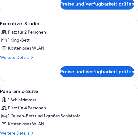
für
Preise und Verfügbarkeit prüfen
Studio
Alle
Ein Hotelzimmer mit einem großen Bet
5
Executive-Studio
Fotos
Platz für 2 Personen
für
1 King-Bett
Executive-
Studio
Kostenloses WLAN
anzeigen
Weitere
Weitere Details
Details
für
Preise und Verfügbarkeit prüfen
Executive-
Studio
Alle
Ein kompakter Wohnbereich mit Küchen
5
Panoramic-Suite
Fotos
1 Schlafzimmer
für
Platz für 4 Personen
Panoramic-
Suite
1 Queen-Bett und 1 großes Schlafsofa
anzeigen
Kostenloses WLAN
Weitere
Weitere Details