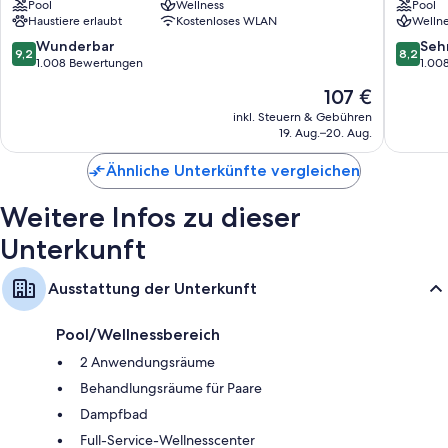
Pool
Wellness
Pool
Hautepierre
Safes in Laptop-Größe und laptopgeeignete Arbeitsplätze sowie
Haustiere erlaubt
Kostenloses WLAN
Wellne
Ausstattungsmerkmale wie kostenloses WLAN und eine Klimaanlage.
9.2
8.2
Wunderbar
Seh
9,2
8,2
Andere Komforts in den Zimmern sind unter anderem:
von
von
1.008 Bewertungen
1.00
10,
10,
Der
107 €
Hochstuhl, Kinderbetreuung im Zimmer und Babybetten
Wunderbar,
Sehr
Preis
(kostenlos)
1.008
gut,
inkl. Steuern & Gebühren
beträgt
19. Aug.–20. Aug.
Bewertungen
1.008
Allergikerbettwaren und Zustellbetten (Aufpreis)
107 €
Bewert
Badezimmer mit Badewannen oder Duschen und kostenlosen
Ähnliche Unterkünfte vergleichen
Toilettenartikeln
30-Zoll-Smart-TVs mit Satellitenempfang
Weitere Infos zu dieser
Kleiderschränke, Küchen und große Kühlschränke/Gefrierfächer
Unterkunft
Ausstattung der Unterkunft
Pool/Wellnessbereich
2 Anwendungsräume
Behandlungsräume für Paare
Dampfbad
Full-Service-Wellnesscenter