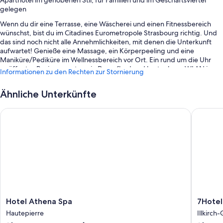
Aparthotel im gehobenen Stil, für Familien und im Geschäftsviertel
gelegen
Wenn du dir eine Terrasse, eine Wäscherei und einen Fitnessbereich
wünschst, bist du im Citadines Eurometropole Strasbourg richtig. Und
das sind noch nicht alle Annehmlichkeiten, mit denen die Unterkunft
aufwartet! Genieße eine Massage, ein Körperpeeling und eine
Maniküre/Pediküre im Wellnessbereich vor Ort. Ein rund um die Uhr
geöffnetes Businesscenter, ein Dampfbad und kostenloses WLAN in
Informationen zu den Rechten zur Stornierung
den Zimmern – hier findest du so gut wie alles, was du für einen
angenehmen Aufenthalt brauchst.
Ähnliche Unterkünfte
Außerdem zählen zu den Extras unter anderem:
Hotel Athena Spa
7Hotel&
1 Innenpool mit Sonnenliegen
Parken ohne Service (kostenlos)
Ein Frühstücksbuffet (gegen Aufpreis), ein Fahrradverleih und
Express-Check-out
Express-Check-in, Gepäckaufbewahrung und 4 Tagungsräume
Bewertungen zufolge wissen Gäste insbesondere das hilfsbereite
Personal der Unterkunft zu schätzen.
Hotel
7Hotel&
Hotel Athena Spa
7Hote
Zimmerausstattung
Athena
Illkirch-
Hautepierre
Illkirch
Spa
Graffen
Alle 166 individuell eingerichteten Zimmer bestechen durch Extras wie