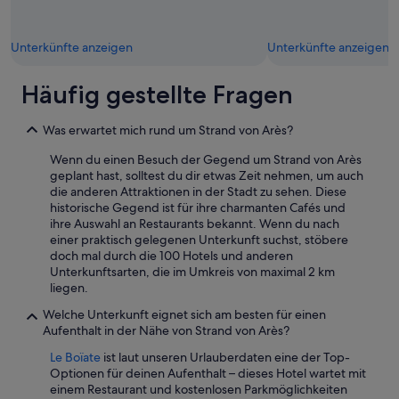
l
e
e
i
n
t
Unterkünfte anzeigen
Unterkünfte anzeigen
z
e
u
n
r
d
Häufig gestellte Fragen
E
e
i
n
n
Was erwartet mich rund um Strand von Arès?
s
f
e
Wenn du einen Besuch der Gegend um Strand von Arès
a
h
geplant hast, solltest du dir etwas Zeit nehmen, um auch
h
r
die anderen Attraktionen in der Stadt zu sehen. Diese
r
n
historische Gegend ist für ihre charmanten Cafés und
t
e
ihre Auswahl an Restaurants bekannt. Wenn du nach
.
t
einer praktisch gelegenen Unterkunft suchst, stöbere
B
t
doch mal durch die 100 Hotels und anderen
e
w
Unterkunftsarten, die im Umkreis von maximal 2 km
s
a
liegen.
o
r
n
e
Welche Unterkunft eignet sich am besten für einen
d
n
Aufenthalt in der Nähe von Strand von Arès?
e
u
r
Le Boïate
ist laut unseren Urlauberdaten eine der Top-
n
s
Optionen für deinen Aufenthalt – dieses Hotel wartet mit
d
n
einem Restaurant und kostenlosen Parkmöglichkeiten
d