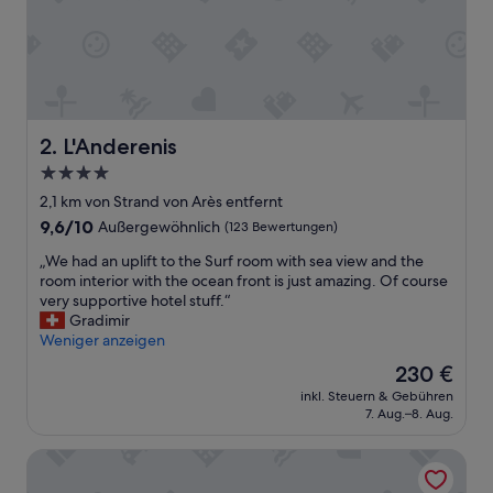
a
c
c
u
e
i
l
l
L'Anderenis
2. L'Anderenis
a
4.0-
n
Sterne-
t
2,1 km von Strand von Arès entfernt
s
Unterkunft
9.6
9,6/10
Außergewöhnlich
(123 Bewertungen)
e
von
t
„
„We had an uplift to the Surf room with sea view and the
10,
d
W
room interior with the ocean front is just amazing. Of course
Außergewöhnlich,
i
e
very supportive hotel stuff.“
(123
s
h
Gradimir
Bewertungen)
p
a
Weniger anzeigen
o
d
Der
230 €
n
a
Preis
i
inkl. Steuern & Gebühren
n
beträgt
7. Aug.–8. Aug.
b
u
230 €
l
p
e
Hôtel Le 25
l
s
i