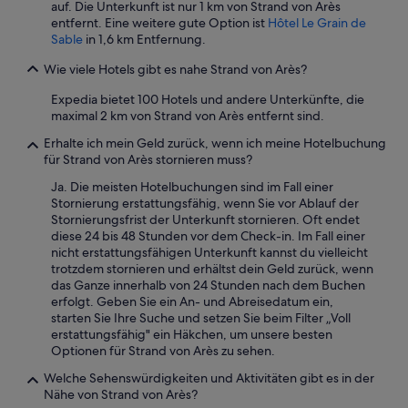
e
auf. Die Unterkunft ist nur 1 km von Strand von Arès
a
t
entfernt. Eine weitere gute Option ist
Hôtel Le Grain de
s
t
Sable
in 1,6 km Entfernung.
A
w
b
a
Wie viele Hotels gibt es nahe Strand von Arès?
e
r
n
Expedia bietet 100 Hotels und andere Unterkünfte, die
d
d
maximal 2 km von Strand von Arès entfernt sind.
e
e
r
s
Erhalte ich mein Geld zurück, wenn ich meine Hotelbuchung
C
s
für Strand von Arès stornieren muss?
h
e
e
Ja. Die meisten Hotelbuchungen sind im Fall einer
n
c
Stornierung erstattungsfähig, wenn Sie vor Ablauf der
u
k
Stornierungsfrist der Unterkunft stornieren. Oft endet
n
i
diese 24 bis 48 Stunden vor dem Check-in. Im Fall einer
d
n
nicht erstattungsfähigen Unterkunft kannst du vielleicht
a
m
trotzdem stornieren und erhältst dein Geld zurück, wenn
u
i
das Ganze innerhalb von 24 Stunden nach dem Buchen
c
t
erfolgt. Geben Sie ein An- und Abreisedatum ein,
h
M
starten Sie Ihre Suche und setzen Sie beim Filter „Voll
d
i
erstattungsfähig" ein Häkchen, um unsere besten
a
t
Optionen für Strand von Arès zu sehen.
s
a
F
Welche Sehenswürdigkeiten und Aktivitäten gibt es in der
r
r
Nähe von Strand von Arès?
b
ü