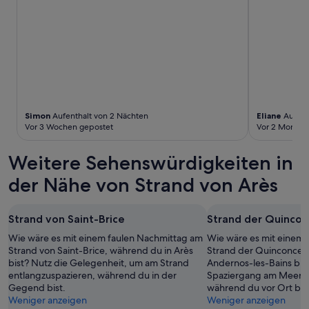
t
a
Bedingungen
e
s
gelten.
l
s
h
t
i
.
e
S
r
c
f
h
ü
ö
r
n
Simon
Aufenthalt von 2 Nächten
Eliane
Aufent
e
,
Vor 3 Wochen gepostet
Vor 2 Monate
i
d
n
a
Weitere Sehenswürdigkeiten in
e
s
P
s
der Nähe von Strand von Arès
a
a
r
l
k
l
Strand von Saint-Brice
Strand der Quincon
k
e
a
Wie wäre es mit einem faulen Nachmittag am
Wie wäre es mit einem 
M
r
Strand von Saint-Brice, während du in Arès
Strand der Quinconces,
i
t
bist? Nutz die Gelegenheit, um am Strand
Andernos-les-Bains bis
t
e
entlangzuspazieren, während du in der
Spaziergang am Meer u
a
h
Gegend bist.
während du vor Ort bist
r
o
Weniger anzeigen
Weniger anzeigen
b