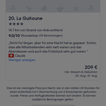
e
i
a
u
e
n
n
l
i
d
e
m
l
La Guitoune
20. La Guitoune
n
d
i
h
4.0-
a
c
e
r
Sterne-
h
14,7 km von Strand von Arès entfernt
r
u
Unterkunft
s
9.0
9,0/10
Wunderbar
(35 Bewertungen)
z
n
o
von
l
t
„
n
„Nicht für länger, aber für eine Nacht hat es gepasst. Schön,
10,
i
e
N
d
dass alle Mitarbeitenden sehr nett waren und das
Wunderbar,
c
r
i
e
Abendessen und auch das Frühstück sehr gut waren.“
(35
h
l
c
r
Claude
Bewertungen)
e
i
h
n
Weniger anzeigen
n
e
t
h
D
Der
209 €
g
f
e
a
Preis
e
inkl. Steuern & Gebühren
ü
r
n
beträgt
n
30. Aug.–31. Aug.
r
z
k
209 €
d
l
l
n
e
ä
i
o
Dies
Dies ist der niedrigste Preis pro Nacht, der in den letzten 24 Stunden für
n
n
c
c
einen Aufenthalt mit 1 Übernachtung von 2 Erwachsenen gefunden
ist
P
g
h
wurde. Preise und Verfügbarkeiten können sich ändern. Es können
h
der
a
e
u
zusätzliche Bedingungen gelten.
m
niedrigste
r
r
n
a
Preis
k