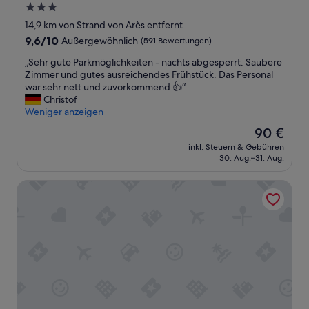
e
3.0-
.
c
Sterne-
D
14,9 km von Strand von Arès entfernt
h
a
Unterkunft
9.6
9,6/10
Außergewöhnlich
(591 Bewertungen)
n
n
von
i
k
„
„Sehr gute Parkmöglichkeiten - nachts abgesperrt. Saubere
10,
k
e
S
Zimmer und gutes ausreichendes Frühstück. Das Personal
Außergewöhnlich,
u
f
e
war sehr nett und zuvorkommend 👍“
(591
n
ü
h
Christof
Bewertungen)
d
r
r
Weniger anzeigen
t
d
g
r
Der
90 €
e
u
a
Preis
n
inkl. Steuern & Gebühren
t
d
beträgt
30. Aug.–31. Aug.
s
e
i
90 €
c
P
t
h
ibis Styles Arcachon Gujan Mestras
a
i
ö
r
o
n
k
n
e
m
e
n
ö
l
A
g
l
u
l
e
f
i
m
e
c
S
n
h
t