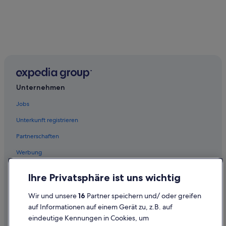
p
r
i
c
h
t
.
“
Unternehmen
Jobs
Unterkunft registrieren
Partnerschaften
Werbung
Affiliate Marketing
Ihre Privatsphäre ist uns wichtig
Presse
Wir und unsere
16
Partner speichern und/ oder greifen
auf Informationen auf einem Gerät zu, z.B. auf
Erkunden
eindeutige Kennungen in Cookies, um