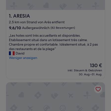
ARESIA
1. ARESIA
2,5 km von Strand von Arès entfernt
9.6
9,6/10
Außergewöhnlich
(82 Bewertungen)
von
„
„Les hotes sont très accueillants et disponibles.
10,
L
Etablissement situé dans un lotissement très calme.
Außergewöhnlich,
e
Chambre propre et confortable. Idéalement situé, à 2 pas
(82
s
des restaurants et de la plage“
Bewertungen)
h
David
o
Weniger anzeigen
t
Der
130 €
e
Preis
inkl. Steuern & Gebühren
s
beträgt
30. Aug.–31. Aug.
s
130 €
o
L'Anderenis
n
t
t
r
è
s