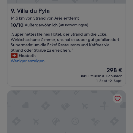
a
u
u
c
Villa du Pyla
9. Villa du Pyla
b
k
e
14,5 km von Strand von Arès entfernt
s
r
10.0
10/10
Außergewöhnlich
t
(48 Bewertungen)
e
von
ü
Z
„
„Super nettes kleines Hotel, der Strand um die Ecke.
10,
c
i
S
Wirklich schöne Zimmer, uns hat es super gut gefallen dort.
Außergewöhnlich,
k
m
u
Supermarkt um die Ecke! Restaurants und Kaffees via
(48
e
m
p
Strand oder Straße zu erreichen. “
Bewertungen)
g
e
e
Elisabeth
e
r
r
Weniger anzeigen
b
u
n
e
Der
298 €
n
e
n
Preis
d
inkl. Steuern & Gebühren
t
d
beträgt
g
1. Sept.–2. Sept.
t
i
298 €
u
e
e
t
Résidence Les Suites Pereire
s
s
e
k
e
s
l
r
a
e
V
u
i
i
s
n
l
r
e
l
e
s
a