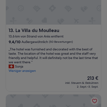
e
S
é
n
u
f
A
p
é
u
e
r
f
r
é
e
m
d
n
a
La Villa du Moulleau
u
13. La Villa du Moulleau
t
r
b
h
13,6 km von Strand von Arès entfernt
k
e
a
9.4
9,4/10
Außergewöhnlich
t
(50 Bewertungen)
u
l
von
u
r
t
„
„The hotel was furnished and decorated with the best of
10,
m
r
i
T
taste. The location of the hotel was great and the staff very
Außergewöhnlich,
d
e
n
h
friendly and helpful. It will definitely not be the last time that
(50
i
d
a
e
we went there.“
Bewertungen)
e
e
l
h
Sonja
E
m
l
o
Weniger anzeigen
c
i
e
t
k
s
Der
213 €
n
e
e
e
Preis
Z
inkl. Steuern & Gebühren
l
!
l
beträgt
ü
2. Sept.–3. Sept.
w
R
.
213 €
g
a
e
😊
e
T Boutique Hotel
s
s
😉
n
f
t
L
g
u
a