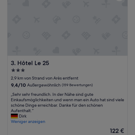
.
f
E
t
t
t
a
o
b
t
l
h
i
e
s
S
s
u
e
r
m
f
e
r
Hôtel Le 25
3. Hôtel Le 25
n
o
3.0-
t
o
s
Sterne-
m
2,9 km von Strand von Arès entfernt
i
w
Unterkunft
9.4
9,4/10
Außergewöhnlich
(159 Bewertungen)
t
i
von
u
t
„
„Sehr sehr freundlich. In der Nähe sind gute
10,
é
h
S
Einkaufsmöglichkeiten und wenn man ein Auto hat sind viele
Außergewöhnlich,
d
s
e
schöne Dinge erreichbar. Danke für den schönen
(159
a
e
h
Aufenthalt.“
Bewertungen)
n
a
r
Dirk
s
v
s
Weniger anzeigen
u
i
e
Der
122 €
n
e
h