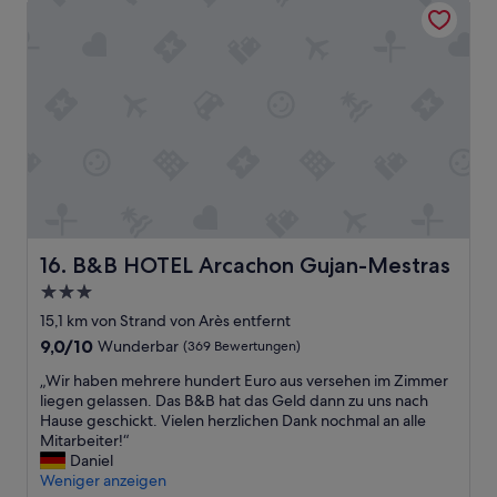
ö
f
e
n
t
i
e
h
t
U
e
,
n
h
s
t
o
e
e
t
h
r
e
r
k
l
g
ü
w
u
n
a
t
f
s
e
t
g
E
B&B HOTEL Arcachon Gujan-Mestras
16. B&B HOTEL Arcachon Gujan-Mestras
e
r
m
/
3.0-
e
p
H
a
Sterne-
f
15,1 km von Strand von Arès entfernt
o
t
e
Unterkunft
9.0
9,0/10
Wunderbar
(369 Bewertungen)
t
a
h
von
e
n
l
„
„Wir haben mehrere hundert Euro aus versehen im Zimmer
10,
l
d
u
W
liegen gelassen. Das B&B hat das Geld dann zu uns nach
Wunderbar,
s
t
n
i
Hause geschickt. Vielen herzlichen Dank nochmal an alle
(369
L
h
g
r
Mitarbeiter!“
Bewertungen)
i
e
e
h
Daniel
e
s
n
a
Weniger anzeigen
b
t
f