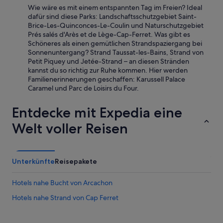
e
h
Wie wäre es mit einem entspannten Tag im Freien? Ideal
i
s
dafür sind diese Parks: Landschaftsschutzgebiet Saint-
t
t
Brice-Les-Quinconces-Le-Coulin und Naturschutzgebiet
e
ü
Prés salés d'Arès et de Lège-Cap-Ferret. Was gibt es
r
c
Schöneres als einen gemütlichen Strandspaziergang bei
M
k
Sonnenuntergang? Strand Taussat-les-Bains, Strand von
a
s
Petit Piquey und Jetée-Strand – an diesen Stränden
r
e
kannst du so richtig zur Ruhe kommen. Hier werden
c
h
Familienerinnerungen geschaffen: Karussell Palace
,
r
Caramel und Parc de Loisirs du Four.
d
g
e
u
Entdecke mit Expedia eine
r
t
a
w
Welt voller Reisen
u
a
c
r
h
e
d
n
Unterkünfte
Reisepakete
e
.
u
“
t
Hotels nahe Bucht von Arcachon
s
Hotels nahe Strand von Cap Ferret
c
h
s