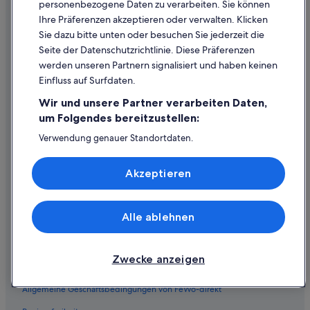
Reiseführer Deutschland
personenbezogene Daten zu verarbeiten. Sie können
Ihre Präferenzen akzeptieren oder verwalten. Klicken
Hotels in Deutschland
Sie dazu bitte unten oder besuchen Sie jederzeit die
Ferienwohnungen Deutschland
Seite der Datenschutzrichtlinie. Diese Präferenzen
werden unseren Partnern signalisiert und haben keinen
Städtereisen Deutschland
Einfluss auf Surfdaten.
Innerdeutsche Flüge
Wir und unsere Partner verarbeiten Daten,
Mietwagen Deutschland
um Folgendes bereitzustellen:
Alle Unterkunftsarten
Verwendung genauer Standortdaten.
Endgeräteeigenschaften zur Identifikation aktiv abfragen.
Prämien mit One Key
Speichern von oder Zugriff auf Informationen auf einem
Akzeptieren
Endgerät. Personalisierte Werbung und Inhalte, Messung
von Werbeleistung und der Performance von Inhalten,
Richtlinien
Zielgruppenforschung sowie Entwicklung und
Verbesserung von Angeboten.
Einreisebestimmungen
Alle ablehnen
Liste der Partner (Lieferanten)
Allgemeine Geschäftsbedingungen (ausgenommen FeWo-direkt-
Buchungen)
Zwecke anzeigen
Allgemeine Geschäftsbedingungen für One Key™
Allgemeine Geschäftsbedingungen von FeWo-direkt