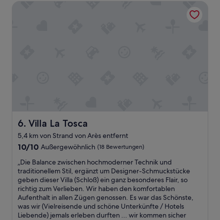
é
Villa La Tosca
O
u
a
f
n
l
c
d
e
o
w
m
u
e
e
r
n
n
s
n
t
e
m
s
v
a
i
e
n
t
r
e
u
y
i
é
s
n
,
u
A
Villa La Tosca
6. Villa La Tosca
à
p
u
5,4 km von Strand von Arès entfernt
2
p
t
p
10.0
o
10/10
Außergewöhnlich
o
(18 Bewertungen)
a
von
r
h
„
„Die Balance zwischen hochmoderner Technik und
s
10,
t
a
D
traditionellem Stil, ergänzt um Designer-Schmuckstücke
d
Außergewöhnlich,
i
t
i
geben dieser Villa (Schloß) ein ganz besonderes Flair, so
e
(18
v
s
e
richtig zum Verlieben. Wir haben den komfortablen
s
Bewertungen)
e
i
B
Aufenthalt in allen Zügen genossen. Es war das Schönste,
r
h
n
a
was wir (Vielreisende und schöne Unterkünfte / Hotels
e
o
d
l
Liebende) jemals erleben durften ... wir kommen sicher
s
t
v