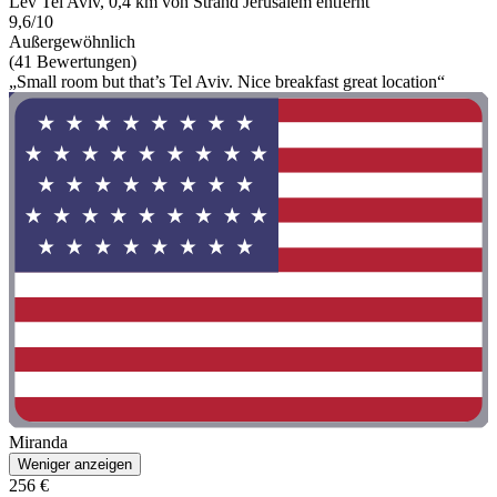
Lev Tel Aviv, 0,4 km von Strand Jerusalem entfernt
9,6/10
Außergewöhnlich
(41 Bewertungen)
„Small room but that’s Tel Aviv. Nice breakfast great location“
Miranda
Weniger anzeigen
256 €