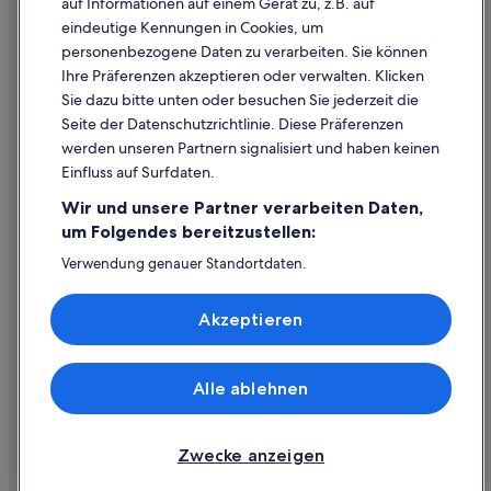
auf Informationen auf einem Gerät zu, z.B. auf
eindeutige Kennungen in Cookies, um
Inhaltsrichtlinien und Melden von Inhalten
personenbezogene Daten zu verarbeiten. Sie können
Ihre Präferenzen akzeptieren oder verwalten. Klicken
Hilfe
Sie dazu bitte unten oder besuchen Sie jederzeit die
Hilfe
Seite der Datenschutzrichtlinie. Diese Präferenzen
werden unseren Partnern signalisiert und haben keinen
Flug stornieren
Einfluss auf Surfdaten.
Hotel- oder Ferienunterkunftsbuchung stornieren
Wir und unsere Partner verarbeiten Daten,
Rückerstattungsdauer
um Folgendes bereitzustellen:
Expedia-Gutschein einlösen
Verwendung genauer Standortdaten.
Endgeräteeigenschaften zur Identifikation aktiv abfragen.
Internationale Reisedokumente
Speichern von oder Zugriff auf Informationen auf einem
Akzeptieren
Endgerät. Personalisierte Werbung und Inhalte, Messung
von Werbeleistung und der Performance von Inhalten,
Zielgruppenforschung sowie Entwicklung und
Verbesserung von Angeboten.
Alle ablehnen
© 2026 Expedia, Inc., ein Unternehmen der Expedia Group. Alle Rechte
Liste der Partner (Lieferanten)
vorbehalten. Expedia und das Expedia-Logo sind Handelsmarken oder
eingetragene Handelsmarken von Expedia, Inc.
Zwecke anzeigen