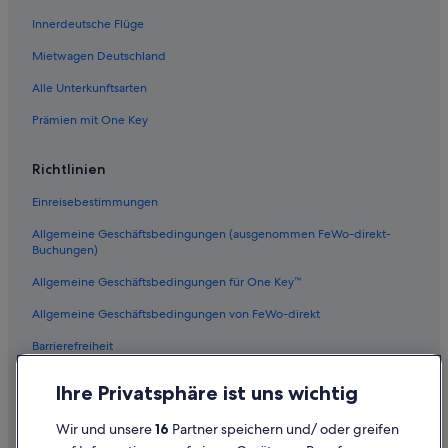
Innerdeutsche Flüge
Mietwagen Deutschland
Alle Unterkunftsarten
Prämien mit One Key
Richtlinien
Einreisebestimmungen
Allgemeine Geschäftsbedingungen (ausgenommen FeWo-direkt-
Buchungen)
Allgemeine Geschäftsbedingungen für One Key™
Allgemeine Geschäftsbedingungen von FeWo-direkt
Barrierefreiheit
Datenschutz
Ihre Privatsphäre ist uns wichtig
Cookies
Wir und unsere
16
Partner speichern und/ oder greifen
Rechtliche Hinweise/Kontakt