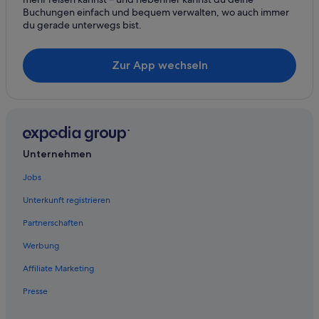
5-Sterne-Hotels in Soltau
Buchungen einfach und bequem verwalten, wo auch immer
Hotels nahe Spielzeugmuseum
du gerade unterwegs bist.
Aparthotels in Soltau
Zur App wechseln
Historische in Soltau
Hostels in Soltau
Romantische in Soltau
B&B in Weiher
Hotel-Resorts in Weiher
Unternehmen
Villen in Bahnhof Soltau
Jobs
Hotels nahe Bahnhof Soltau
Unterkunft registrieren
Ferienwohnungen in Bahnhof Wolterdingen
Partnerschaften
Hotels mit Aussicht in Soltau
Werbung
Aparthotels in Bahnhof Soltau
Affiliate Marketing
Best Western Hotels in Soltau
Presse
Hotels mit Parkplatz in Soltau