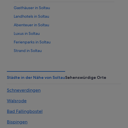
Gasthäuser in Soltau
Landhotels in Soltau
Abenteuer in Soltau
Luxus in Soltau
Ferienparks in Soltau
Strand in Soltau
Ferienwohnungen in Soltau
Hotels nahe Heide-Park
Hotels mit Restaurant in Soltau
Städte in der Nähe von Soltau
Sehenswürdige Orte
Ferienwohnungen in Bahnhof Soltau
Schneverdingen
B&B in Wolterdingen
Walsrode
Günstige in Wolterdingen
3-Sterne-Hotels in Soltau
Bad Fallingbostel
Hotels nahe Soltau Therme
Bispingen
Pensionen in Soltau