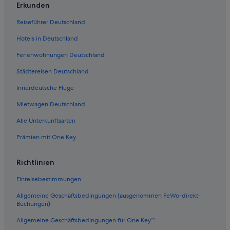
Golf in Soltau
Erkunden
Hotels mit Klimaanlage in Soltau
Reiseführer Deutschland
B&B in Soltau
Hotels in Deutschland
Lodges in Soltau
Ferienwohnungen Deutschland
Wohnungen in Weiher
Städtereisen Deutschland
All-Inclusive- in Soltau
Innerdeutsche Flüge
Business in Soltau
Mietwagen Deutschland
Günstige in Soltau
Alle Unterkunftsarten
Private Ferienhäuser in Soltau
Prämien mit One Key
Pensionen in Bahnhof Wolterdingen
Messhausen Hotels
Richtlinien
Hotels mit Sauna in Soltau
Einreisebestimmungen
Hotels nahe Bahnhof Soltau
Allgemeine Geschäftsbedingungen (ausgenommen FeWo-direkt-
Landhäuser in Soltau
Buchungen)
Hotels mit Fitnessbereich in Soltau
Allgemeine Geschäftsbedingungen für One Key™