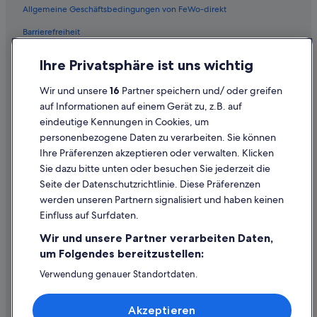
Hütten in Soltau
Allgemeine Geschäftsbedingungen von FeWo-direkt
Wohnungen in Soltau
Barrierefreiheit
Soltau Hotels
Datenschutz
Ihre Privatsphäre ist uns wichtig
Wohnungen in Messhausen
Cookies
Familien in Soltau
Wir und unsere
16
Partner speichern und/ oder greifen
Rechtliche Hinweise/Kontakt
auf Informationen auf einem Gerät zu, z.B. auf
Ferienwohnungen in Bahnhof Soltau
eindeutige Kennungen in Cookies, um
Inhaltsrichtlinien und Melden von Inhalten
Campingplätze in Bahnhof Wolterdingen
personenbezogene Daten zu verarbeiten. Sie können
Hausboote in Bahnhof Soltau
Ihre Präferenzen akzeptieren oder verwalten. Klicken
Hilfe
Sie dazu bitte unten oder besuchen Sie jederzeit die
Schlösser in Soltau
Hilfe
Seite der Datenschutzrichtlinie. Diese Präferenzen
Villen in Soltau
werden unseren Partnern signalisiert und haben keinen
Flug stornieren
Einfluss auf Surfdaten.
Hotels mit Pool in Soltau
Hotel- oder Ferienunterkunftsbuchung stornieren
Campingplätze in Soltau
Wir und unsere Partner verarbeiten Daten,
Rückerstattungsdauer
um Folgendes bereitzustellen:
Haustierfreundliche in Soltau
Expedia-Gutschein einlösen
Verwendung genauer Standortdaten.
Endgeräteeigenschaften zur Identifikation aktiv abfragen.
Internationale Reisedokumente
Speichern von oder Zugriff auf Informationen auf einem
Akzeptieren
Endgerät. Personalisierte Werbung und Inhalte, Messung