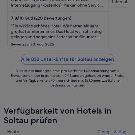
Nacht
Internetzug
Internetzugang (kostenlos), Parken ohne Service
(kostenlos) 
vom
(kostenlos) und Frühstück (gegen ...
30.
7,8
/
10
Gut! (220 Bewertungen)
Aug.
"Ein wirklich schönes Hotel. Wir hatten ein sehr
bis
großes Familienzimmer. Das Hotel war sehr ruhig
zum
gelegen und sogar eine Ladestation für unser
31.
Auto vorhanden."
Bewertet am 3. Aug. 2026
Aug.
Alle 838 Unterkünfte für Soltau anzeigen
Dies ist der niedrigste Preis pro Nacht für 1 Übernachtung von 2
Erwachsenen, der in den letzten 24 Stunden gefunden wurde. Preise
und Verfügbarkeiten können sich ändern. Es können zusätzliche
Bedingungen gelten.
Verfügbarkeit von Hotels in
Soltau prüfen
Prüfe
Heute
7. Aug. - 8. Aug.