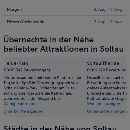
die
Preise
Prüfe
Morgen
8. Aug. - 9. Aug.
für
die
Soltau
Preise
Prüfe
Dieses Wochenende
7. Aug. - 9. Aug.
heute
für
die
Nacht,
Soltau
Preise
Übernachte in der Nähe
7.
morgen
für
Aug.
Nacht,
Soltau
beliebter Attraktionen in Soltau
-
8.
dieses
8.
Aug.
Wochenende,
Heide-Park
Soltau Therme
Aug.
-
7.
9.0/10 (142 Bewertungen)
9.
8.0/10 (29 Bewertunge
Aug.
Aug.
-
Erlebe zusammen mit deinen Kindern einen
Du solltest dir auch ein 
9.
Tag voller Spaß im Vergnügungspark von
Erkundung von Soltau
Soltau: Heide-Park. Schlender am Fluss
deines Aufenthalts in 
Aug.
entlang oder besuche die Kathedrale,
Entdecke das Unterhal
während du in der Gegend bist.
Kathedrale der Gegend
Weniger anzeigen
Weniger anzeigen
Unterkünfte anzeigen
Unterkünfte anzeigen
Städte in der Nähe von Soltau