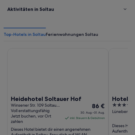
Aktivitäten in Soltau
Top-Hotels in Soltau
Ferienwohnungen Soltau
Heidehotel Soltauer Hof
Hotel DEA
Heidehotel Soltauer Hof
Hotel D
Der
4
Winsener Str. 109 Soltau
86 €
NDS
Voll erstattungsfähig
Preis
out
Lüneberger 
30. Aug.–31. Aug.
Jetzt buchen, vor Ort
Soltau
beträgt
of
inkl. Steuern & Gebühren
zahlen
86 €
5
Dieses Hote
Dieses Hotel bietet dir einen angenehmen
pro
Aufenthalt i
Aufenthalt in Soltau. Freu dich auf WLAN-