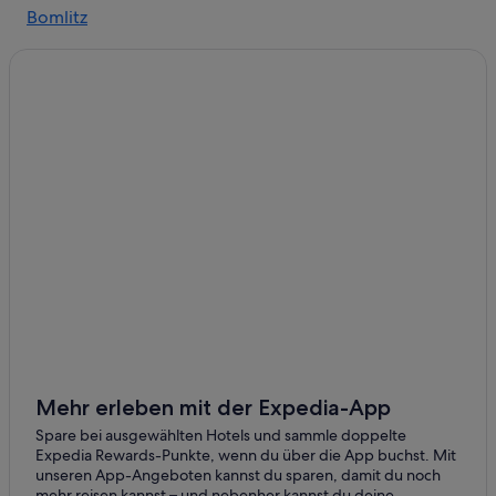
Bomlitz
Hotels mit Frühstück in Soltau
Visselhövede
Ski in Soltau
Wietzendorf
Pensionen in Bahnhof Soltau
Hotels mit Wellnessbereich in Soltau
Munster im Heidekreis
Hotels nahe Bahnhof Wolterdingen
Deimern
Hotel-Resorts in Soltau
Osterheide
Chalets in Soltau
Frielingen
Ferienwohnungen in Wolterdingen
4-Sterne-Hotels in Soltau
Alvern
Hotels nahe Golf Club Soltau
Wolterdingen
Gasthöfe in Soltau
Hotels mit Kinderbetreuung in Soltau
Mehr erleben mit der Expedia-App
Cottages in Soltau
Spare bei ausgewählten Hotels und sammle doppelte
Expedia Rewards-Punkte, wenn du über die App buchst. Mit
Hotels mit Whirlpool in Soltau
unseren App-Angeboten kannst du sparen, damit du noch
mehr reisen kannst – und nebenher kannst du deine