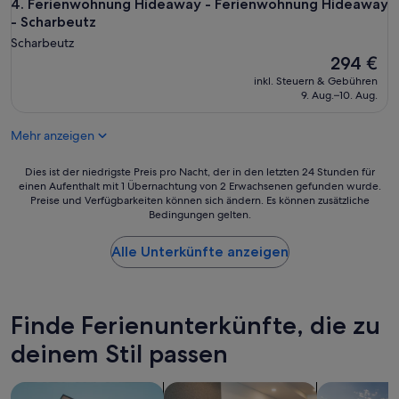
b
Ferienwohnung Hideaway - Ferienwohnung Hideaway - Sch
4. Ferienwohnung Hideaway - Ferienwohnung Hideaway
r
- Scharbeutz
e
Scharbeutz
i
Der
294 €
s
Preis
e
inkl. Steuern & Gebühren
beträgt
9. Aug.–10. Aug.
,
294 €
w
a
Mehr anzeigen
s
i
Dies
Dies ist der niedrigste Preis pro Nacht, der in den letzten 24 Stunden für
m
einen Aufenthalt mit 1 Übernachtung von 2 Erwachsenen gefunden wurde.
ist
v
Preise und Verfügbarkeiten können sich ändern. Es können zusätzliche
der
o
Bedingungen gelten.
niedrigste
r
Preis
n
Alle Unterkünfte anzeigen
pro
h
Nacht,
e
der
r
in
e
den
Finde Ferienunterkünfte, die zu
i
letzten
n
deinem Stil passen
24 Stunden
a
für
l
einen
l
Suche nach Apartments
Suche nach Aparthotels
Suche nach p
Aufenthalt