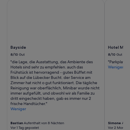
w
Bayside
Hotel Meerz
u
r
d
e
.
T
o
p
Bayside
Hotel Meer
f
ü
8/10
Gut
8/10
Gut
r
"die Lage, die Ausstattung, das Ambiente des
"Parkplatz k
F
Hotels sind sehr zu empfehlen. auch das
Weniger
a
Frühstück ist hervorragend - gutes Büffet mit
m
Blick auf die Lübecker Bucht. der Service am
i
Zimmer hat nicht o gut funktioniert. Die tägliche
l
Reinigung war oberflächlich, Minibar wurde nicht
i
immer aufgefüllt, und obwohl wir als Familie zu
e
dritt eingecheckt haben, gab es immer nur 2
n
frische Handtücher."
.
Weniger
“
Bastian
Aufenthalt von 8 Nächten
Simone
Aufen
Vor 1 Tag gepostet
Vor 2 Monate