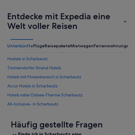
Entdecke mit Expedia eine
Welt voller Reisen
Unterkünfte
Flüge
Reisepakete
Mietwagen
Ferienwohnungen
Hostels in Scharbeutz
Timmendorfer Strand Hotels
Hotels mit Fitnessbereich in Scharbeutz
Accor Hotels in Scharbeutz
Hotels nahe Ostsee-Therme Scharbeutz
All-Inclusive- in Scharbeutz
Strand in Scharbeutz
Hotels mit Wellnessbereich in Scharbeutz
Häufig gestellte Fragen
Hotel-Resorts in Scharbeutz
Finde ich in Scharbeutz eine