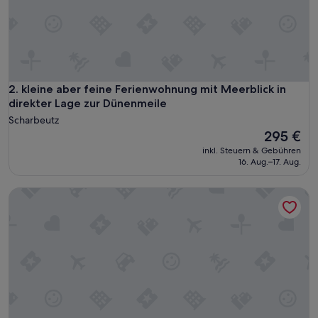
c
h
m
a
l
e
n
kleine aber feine Ferienwohnung mit Meerblick in direkter 
2. kleine aber feine Ferienwohnung mit Meerblick in
T
direkter Lage zur Dünenmeile
a
Scharbeutz
l
Der
295 €
e
Preis
r
inkl. Steuern & Gebühren
beträgt
16. Aug.–17. Aug.
.
295 €
V
e
Uferglanz Scharbeutz - Meerblick-Ferienwohnung für 3 Per
r
m
i
e
t
e
r
i
n
b