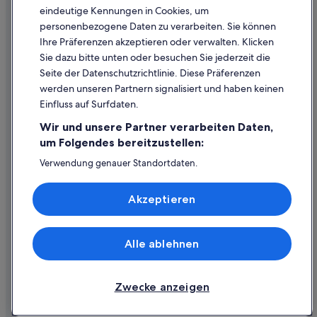
eindeutige Kennungen in Cookies, um
Inhaltsrichtlinien und Melden von Inhalten
personenbezogene Daten zu verarbeiten. Sie können
Ihre Präferenzen akzeptieren oder verwalten. Klicken
Hilfe
Sie dazu bitte unten oder besuchen Sie jederzeit die
Hilfe
Seite der Datenschutzrichtlinie. Diese Präferenzen
werden unseren Partnern signalisiert und haben keinen
Flug stornieren
Einfluss auf Surfdaten.
Hotel- oder Ferienunterkunftsbuchung stornieren
Wir und unsere Partner verarbeiten Daten,
Rückerstattungsdauer
um Folgendes bereitzustellen:
Expedia-Gutschein einlösen
Verwendung genauer Standortdaten.
Endgeräteeigenschaften zur Identifikation aktiv abfragen.
Internationale Reisedokumente
Speichern von oder Zugriff auf Informationen auf einem
Akzeptieren
Endgerät. Personalisierte Werbung und Inhalte, Messung
von Werbeleistung und der Performance von Inhalten,
Zielgruppenforschung sowie Entwicklung und
Verbesserung von Angeboten.
Alle ablehnen
© 2026 Expedia, Inc., ein Unternehmen der Expedia Group. Alle Rechte
Liste der Partner (Lieferanten)
vorbehalten. Expedia und das Expedia-Logo sind Handelsmarken oder
eingetragene Handelsmarken von Expedia, Inc.
Zwecke anzeigen