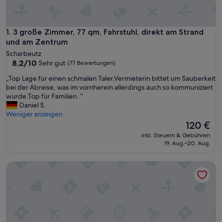
3 große Zimmer, 77 qm, Fahrstuhl, direkt am Strand und am
1. 3 große Zimmer, 77 qm, Fahrstuhl, direkt am Strand
und am Zentrum
Scharbeutz
8.2
8,2/10
Sehr gut
(77 Bewertungen)
von
„
„Top Lage für einen schmalen Taler.Vermieterin bittet um Sauberkeit
10,
T
bei der Abreise, was im vornherein allerdings auch so kommuniziert
Sehr
o
wurde.Top für Familien. “
gut,
p
Daniel S.
(77
L
Weniger anzeigen
Bewertungen)
a
Der
120 €
g
Preis
inkl. Steuern & Gebühren
e
beträgt
19. Aug.–20. Aug.
f
120 €
ü
kleine aber feine Ferienwohnung mit Meerblick in direkter 
r
e
i
n
e
n
s