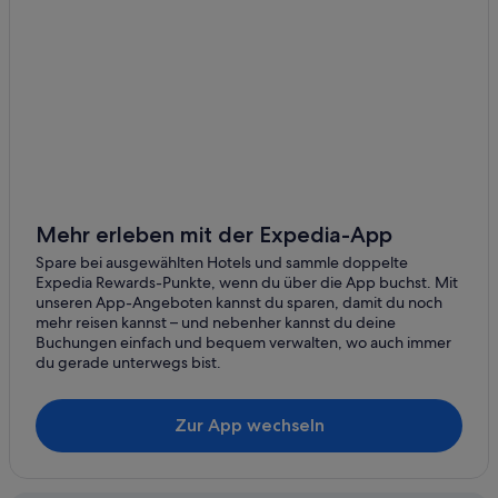
Romantik Hotel in Scharbeutz
Pensionen in Bahnhof Scharbeutz
Private Ferienhäuser in Scharbeutz
Urlaub nur für Erwachsene in Scharbeutz
Villen in Bahnhof Scharbeutz
Residenzen in Scharbeutz
3-Sterne-Hotels in Scharbeutz
Mehr erleben mit der Expedia-App
Boutique- in Scharbeutz
Spare bei ausgewählten Hotels und sammle doppelte
Expedia Rewards-Punkte, wenn du über die App buchst. Mit
Hotels mit Whirlpool in Scharbeutz
unseren App-Angeboten kannst du sparen, damit du noch
Hotels mit Aussicht in Scharbeutz
mehr reisen kannst – und nebenher kannst du deine
Buchungen einfach und bequem verwalten, wo auch immer
Hotels mit Frühstück in Scharbeutz
du gerade unterwegs bist.
Ryokans in Scharbeutz
Campingplätze in Scharbeutz
Zur App wechseln
Hotels mit Restaurant in Scharbeutz
Best Western Hotels in Scharbeutz