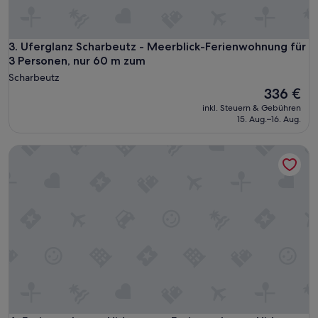
i
t
t
Uferglanz Scharbeutz - Meerblick-Ferienwohnung für 3 Per
3. Uferglanz Scharbeutz - Meerblick-Ferienwohnung für
e
3 Personen, nur 60 m zum
t
u
Scharbeutz
m
Der
336 €
S
Preis
inkl. Steuern & Gebühren
a
beträgt
15. Aug.–16. Aug.
u
336 €
b
Ferienwohnung Hideaway - Ferienwohnung Hideaway - Sch
e
r
k
e
i
t
b
e
i
d
e
r
A