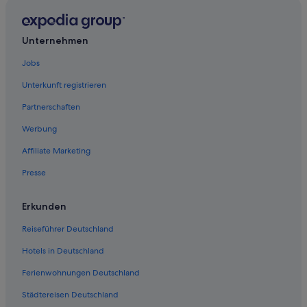
Campingplätze in Bahnhof Scharbeutz
Pensionen in Scharbeutz
Unternehmen
Gasthäuser in Scharbeutz
Jobs
Scharbeutz Hotels
Unterkunft registrieren
Ferienwohnungen in Scharbeutz
Partnerschaften
Maritim Hotels in Scharbeutz
Werbung
4-Sterne-Hotels in Scharbeutz
Affiliate Marketing
Lodges in Scharbeutz
Presse
Romantische in Scharbeutz
Motel One Hotels in Scharbeutz
Erkunden
Hotels mit Parkplatz in Scharbeutz
Reiseführer Deutschland
Villen in Scharbeutz
Hotels in Deutschland
Landhotels in Scharbeutz
Ferienwohnungen Deutschland
Baumhäuser in Scharbeutz
Städtereisen Deutschland
Hotels mit Sauna in Scharbeutz