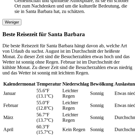
Gemeinschaft und spirituelle Atmosphäre, ist sie ein schöner
Ort zum Nachdenken und um die kulturelle Bedeutung, die
sie in Santa Barbara hat, zu schätzen.
Weniger
Beste Reisezeit für Santa Barbara
Die beste Reisezeit für Santa Barbara hängt davon ab, welche Art
von Urlaub du suchst. August ist im Durchschnitt der heißeste
Monat. Zu dieser Zeit sind die Besucherzahlen etwas hoch und das
Wetter ist sonnig ohne Regen. Februar ist im Durchschnitt der
kühlste Monat. Zu dieser Zeit sind die Besucherzahlen etwas niedrig
und das Wetter ist sonnig mit leichtem Regen.
Kalendermonat
Temperatur
Niederschlag
Bewölkung
Auslastu
55.6°F
Leichter
Januar
Sonnig
Etwas nied
(13.1°C)
Regen
55.0°F
Leichter
Februar
Sonnig
Etwas nied
(12.8°C)
Regen
56.7°F
Leichter
März
Sonnig
Durchschni
(13.7°C)
Regen
60.3°F
April
Kein Regen
Sonnig
Durchschni
(15.7°C)