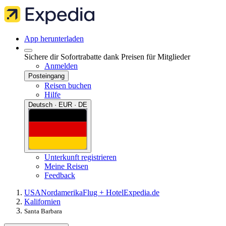
App herunterladen
Sichere dir Sofortrabatte dank Preisen für Mitglieder
Anmelden
Posteingang
Reisen buchen
Hilfe
Deutsch · EUR · DE
Unterkunft registrieren
Meine Reisen
Feedback
USA
Nordamerika
Flug + Hotel
Expedia.de
Kalifornien
Santa Barbara