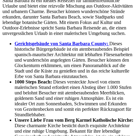
Santa Barbara ist ein ideales Reiseziel für familienfreundliche
Urlaube und bietet eine reizvolle Mischung aus Outdoor-Aktivitäten
und urbanem Charme. Besucher können wunderschöne Strände
erkunden, darunter Santa Barbara Beach, sowie Stadtparks und
lebendige botanische Gärten. Mit einem Fokus auf Kultur und
Outdoor-Erlebnisse spricht Santa Barbara Reisende an, die einen
unvergesslichen Urlaub in einer malerischen Umgebung suchen.
Gerichtsgebäude von Santa Barbara County:
Dieses
historische Bürgergebäude ist ein atemberaubendes Beispiel
spanisch-maurischer Architektur mit lebhaften Fliesenarbeiten
und wunderschön angelegten Gärten. Besucher können den
Glockenturm erklimmen, um einen Panoramablick auf die
Stadt und die Küste zu genießen und in das reiche kulturelle
Erbe von Santa Barbara einzutauchen.
1000 Steps Beach:
Dieses versteckte Juwel von einem
malerischen Strand erfordert einen Abstieg über 1.000 Stufen
und belohnt Besucher mit atemberaubenden Meerblicken,
goldenem Sand und einer ruhigen Atmosphäre. Es ist ein
idealer Ort zum Sonnenbaden, Schwimmen und Erkunden
von Gezeitenbecken und somit ein perfekter Rückzugsort für
Strandliebhaber.
Unsere Liebe Frau vom Berg Karmel Katholische Kirche:
Diese charmante Kirche besticht durch exquisite Architektur
und eine ruhige Umgebung. Bekannt für ihre lebendige