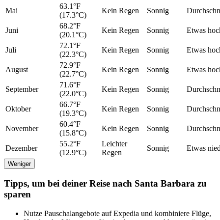
63.1°F
Mai
Kein Regen
Sonnig
Durchschni
(17.3°C)
68.2°F
Juni
Kein Regen
Sonnig
Etwas hoc
(20.1°C)
72.1°F
Juli
Kein Regen
Sonnig
Etwas hoc
(22.3°C)
72.9°F
August
Kein Regen
Sonnig
Etwas hoc
(22.7°C)
71.6°F
September
Kein Regen
Sonnig
Durchschni
(22.0°C)
66.7°F
Oktober
Kein Regen
Sonnig
Durchschni
(19.3°C)
60.4°F
November
Kein Regen
Sonnig
Durchschni
(15.8°C)
55.2°F
Leichter
Dezember
Sonnig
Etwas nied
(12.9°C)
Regen
Weniger
Tipps, um bei deiner Reise nach Santa Barbara zu
sparen
Nutze Pauschalangebote auf Expedia und kombiniere Flüge,