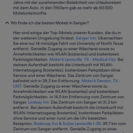
Jahre mit der zunehmenden Beliebtheit von Urlaubsreisen
i
mit dem Auto. In den 1960ern gab es mehr als 60.000
l
Motelunterkünfte.
l
b
Wo finde ich die besten Motels in Sanger?
e
s
Hier sind einige der Top-Motels unserer Kunden, die du in
t
der weiteren Umgebung findest.
Sanger Inn
: Übernachten
a
Sie eine nur 14-minütige Fahrt von University of North Texas
y
entfernt. Genieße Zugang zu einer Wäscherei sowie zu
i
Annehmlichkeiten wie WLAN (kostenlos) und kostenlosen
n
Parkmöglichkeiten.
Motel 6 Lewisville, TX - Medical City
: Bei
g
deinem Aufenthalt besticht die Unterkunft mit WLAN-
h
Internetzugang (kostenlos), kostenlosen Parkplätzen ohne
e
Service und einer Wäscherei. Das Zentrum von Sanger
r
befindet sich in 38,2 km Entfernung.
Motel 6 Denton, TX -
e
UNT
: Genieße Zugang zu einer Wäscherei sowie zu
.
Annehmlichkeiten wie WLAN (kostenlos) und kostenlosen
“
Parkmöglichkeiten. In 14,5 km Entfernung vom Zentrum von
Sanger.
Lindsay Inn
: Das Zentrum von Sanger ist 31,3 km
entfernt. Bei deinem Aufenthalt besticht die Unterkunft mit
WLAN-Internetzugang (kostenlos), kostenlosen Parkplätzen
ohne Service und einer rund um die Uhr besetzten
Rezeption.
Rodeway Inn & Suites Lewisville I-35
: 39,7 km vom
Zentrum von Sanger entfernt. Genieße Zugang zu einer