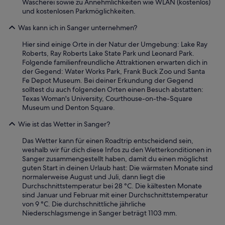
Wäscherei sowie zu Annehmlichkeiten wie WLAN (kostenlos)
und kostenlosen Parkmöglichkeiten.
Was kann ich in Sanger unternehmen?
Hier sind einige Orte in der Natur der Umgebung: Lake Ray
Roberts, Ray Roberts Lake State Park und Leonard Park.
Folgende familienfreundliche Attraktionen erwarten dich in
der Gegend: Water Works Park, Frank Buck Zoo und Santa
Fe Depot Museum. Bei deiner Erkundung der Gegend
solltest du auch folgenden Orten einen Besuch abstatten:
Texas Woman's University, Courthouse-on-the-Square
Museum und Denton Square.
Wie ist das Wetter in Sanger?
Das Wetter kann für einen Roadtrip entscheidend sein,
weshalb wir für dich diese Infos zu den Wetterkonditionen in
Sanger zusammengestellt haben, damit du einen möglichst
guten Start in deinen Urlaub hast: Die wärmsten Monate sind
normalerweise August und Juli, dann liegt die
Durchschnittstemperatur bei 28 °C. Die kältesten Monate
sind Januar und Februar mit einer Durchschnittstemperatur
von 9 °C. Die durchschnittliche jährliche
Niederschlagsmenge in Sanger beträgt 1103 mm.