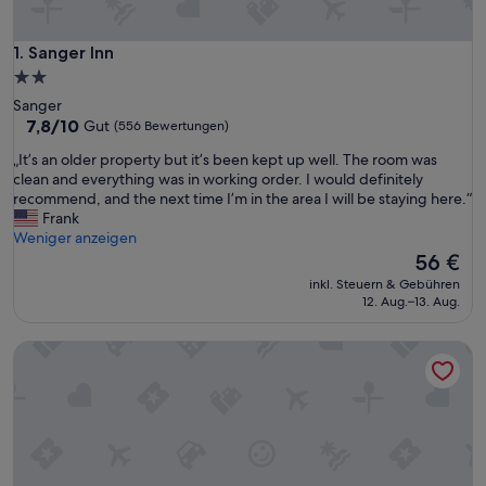
Sanger Inn
1. Sanger Inn
2.0-
Sterne-
Sanger
Unterkunft
7.8
7,8/10
Gut
(556 Bewertungen)
von
„
„It’s an older property but it’s been kept up well. The room was
10,
I
clean and everything was in working order. I would definitely
Gut,
t
recommend, and the next time I’m in the area I will be staying here.“
(556
’
Frank
Bewertungen)
s
Weniger anzeigen
a
Der
56 €
n
Preis
inkl. Steuern & Gebühren
o
beträgt
12. Aug.–13. Aug.
l
56 €
d
OYO Hotel Valley View TX, I-35
e
r
p
r
o
p
e