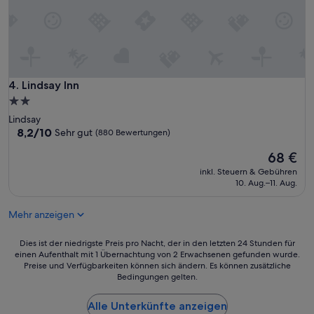
a
i
f
n
a
g
v
w
o
a
r
s
a
i
Lindsay Inn
4. Lindsay Inn
b
n
l
2.0-
w
e
Sterne-
o
Lindsay
r
Unterkunft
8.2
r
8,2/10
Sehr gut
(880 Bewertungen)
e
von
k
v
Der
68 €
10,
i
i
Preis
Sehr
n
inkl. Steuern & Gebühren
e
beträgt
gut,
g
10. Aug.–11. Aug.
w
68 €
(880
o
.
Bewertungen)
r
“
Mehr anzeigen
d
e
Dies
Dies ist der niedrigste Preis pro Nacht, der in den letzten 24 Stunden für
r
einen Aufenthalt mit 1 Übernachtung von 2 Erwachsenen gefunden wurde.
ist
.
Preise und Verfügbarkeiten können sich ändern. Es können zusätzliche
der
I
Bedingungen gelten.
niedrigste
w
Preis
o
Alle Unterkünfte anzeigen
pro
u