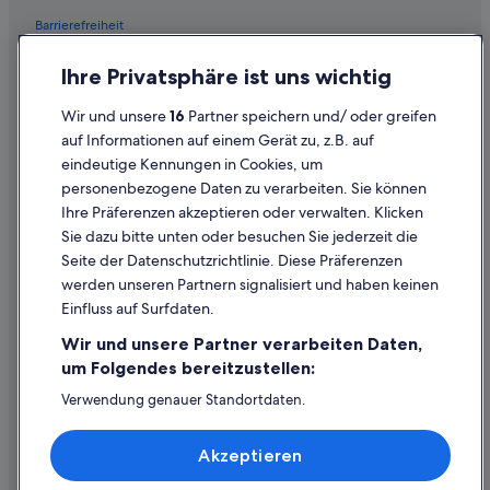
Justin Hotels
Barrierefreiheit
Little Elm Hotels
Datenschutz
B&B in Nord Fort Worth
Ihre Privatsphäre ist uns wichtig
Cookies
Günstige in Denton
Wir und unsere
16
Partner speichern und/ oder greifen
Rechtliche Hinweise/Kontakt
Paläste in Frisco
auf Informationen auf einem Gerät zu, z.B. auf
eindeutige Kennungen in Cookies, um
Inhaltsrichtlinien und Melden von Inhalten
Ferienwohnungen in Irving
personenbezogene Daten zu verarbeiten. Sie können
Landhäuser in Frisco
Ihre Präferenzen akzeptieren oder verwalten. Klicken
Hilfe
Oak Point: Hotels
Sie dazu bitte unten oder besuchen Sie jederzeit die
Hilfe
Seite der Datenschutzrichtlinie. Diese Präferenzen
Hotels mit Restaurant in Frisco
werden unseren Partnern signalisiert und haben keinen
Flug stornieren
Highland Village Hotels
Einfluss auf Surfdaten.
Hotel- oder Ferienunterkunftsbuchung stornieren
Marriott Hotels & Resorts in Frisco
Wir und unsere Partner verarbeiten Daten,
Rückerstattungsdauer
Omni Hotels in North Central Texas
um Folgendes bereitzustellen:
Expedia-Gutschein einlösen
Golf in Frisco
Verwendung genauer Standortdaten.
Endgeräteeigenschaften zur Identifikation aktiv abfragen.
Valley View Hotels
Internationale Reisedokumente
Speichern von oder Zugriff auf Informationen auf einem
Akzeptieren
Endgerät. Personalisierte Werbung und Inhalte, Messung
Hotels mit Frühstück in Frisco
von Werbeleistung und der Performance von Inhalten,