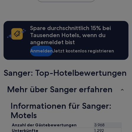
Nacht,
l
der
d
in
d
den
e
letzten
f
Spare durchschnittlich 15% bei
24 Stunden
i
für
Tausenden Hotels, wenn du
n
einen
i
angemeldet bist
Aufenthalt
t
mit
e
Anmelden
Jetzt kostenlos registrieren
1 Übernachtung
l
von
y
2 Erwachsenen
r
Sanger: Top-Hotelbewertungen
gefunden
e
wurde.
c
Preise
o
und
Mehr über Sanger erfahren
m
Verfügbarkeiten
m
können
e
sich
Informationen für Sanger:
n
ändern.
d
Motels
Es
,
können
a
zusätzliche
n
Anzahl der Gästebewertungen
3.968
Bedingungen
d
Unterkünfte
1.292