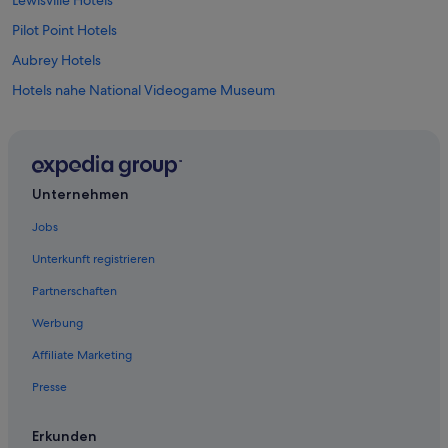
Lewisville Hotels
Pilot Point Hotels
Aubrey Hotels
Hotels nahe National Videogame Museum
Krum Hotels
Hotel-Resorts in Grapevine
Günstige in Frisco
Unternehmen
Ponder Hotels
Jobs
Gasthäuser in Grapevine
Unterkunft registrieren
Chalets in Grapevine
Partnerschaften
Baumhäuser in Grapevine
Werbung
Ferienwohnungen in Frisco
Affiliate Marketing
B&B in Grapevine
Presse
Aparthotels in Frisco
Chalets in Frisco
Erkunden