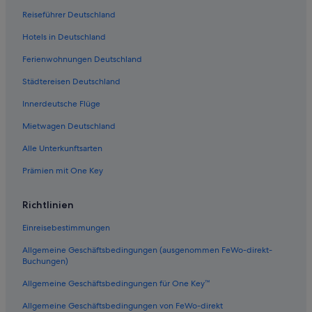
Wohnungen in Grapevine
Reiseführer Deutschland
Ranches in Dallas-Fort Worth Metroplex DFW
Hotels in Deutschland
Sanger Hotels
Ferienwohnungen Deutschland
Gainesville Hotels
Städtereisen Deutschland
Hotels mit Kinderbetreuung in Frisco
Innerdeutsche Flüge
Prosper Hotels
Motel 6 Hotels in Frisco
Mietwagen Deutschland
Cottages in Grapevine
Alle Unterkunftsarten
Villen in Arlington Entertainment District
Prämien mit One Key
Historische in Frisco
Richtlinien
Strand in North Central Texas
Einreisebestimmungen
Aparthotels in Arlington
Allgemeine Geschäftsbedingungen (ausgenommen FeWo-direkt-
Forestburg Hotels
Buchungen)
Lake Dallas Hotels
Allgemeine Geschäftsbedingungen für One Key™
Lodges in Frisco
Allgemeine Geschäftsbedingungen von FeWo-direkt