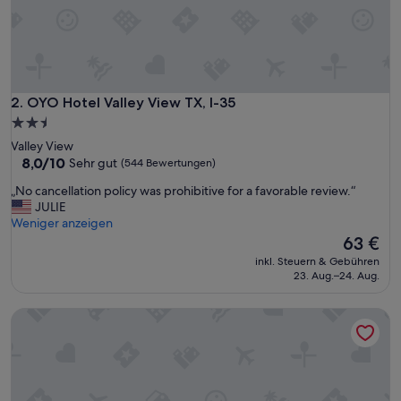
r
t
y
b
u
t
i
OYO Hotel Valley View TX, I-35
2. OYO Hotel Valley View TX, I-35
t
2.5-
’
Sterne-
Valley View
s
Unterkunft
8.0
8,0/10
Sehr gut
(544 Bewertungen)
b
von
e
„
„No cancellation policy was prohibitive for a favorable review.“
10,
e
N
JULIE
Sehr
n
o
Weniger anzeigen
gut,
k
c
Der
63 €
(544
e
a
Preis
Bewertungen)
p
inkl. Steuern & Gebühren
n
beträgt
23. Aug.–24. Aug.
t
c
63 €
u
e
p
Motel 6 Denton, TX - UNT
l
w
l
e
a
l
t
l
i
.
o