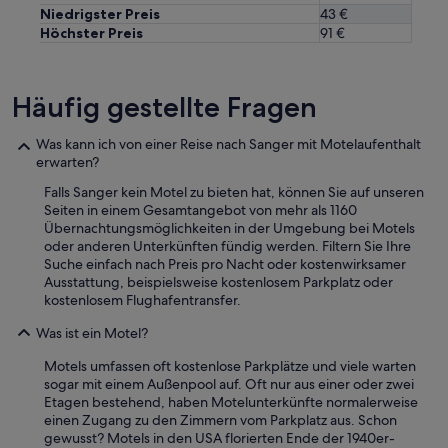
gelten.
t
Niedrigster Preis
43 €
h
Höchster Preis
91 €
e
n
e
Häufig gestellte Fragen
x
t
t
Was kann ich von einer Reise nach Sanger mit Motelaufenthalt
i
erwarten?
m
e
Falls Sanger kein Motel zu bieten hat, können Sie auf unseren
I
Seiten in einem Gesamtangebot von mehr als 1160
’
Übernachtungsmöglichkeiten in der Umgebung bei Motels
m
oder anderen Unterkünften fündig werden. Filtern Sie Ihre
i
Suche einfach nach Preis pro Nacht oder kostenwirksamer
n
Ausstattung, beispielsweise kostenlosem Parkplatz oder
t
kostenlosem Flughafentransfer.
h
Was ist ein Motel?
e
a
Motels umfassen oft kostenlose Parkplätze und viele warten
r
sogar mit einem Außenpool auf. Oft nur aus einer oder zwei
e
Etagen bestehend, haben Motelunterkünfte normalerweise
a
einen Zugang zu den Zimmern vom Parkplatz aus. Schon
I
gewusst? Motels in den USA florierten Ende der 1940er-
w