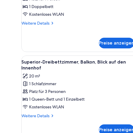
Balkon
1 Doppelbett
anzeigen
Kostenloses WLAN
Weitere
Weitere Details
Details
für
Classic-
Preise anzeige
Einzelzimmer,
Balkon
Alle
Ein Hotelzimmer mit einem Be
1
Superior-Dreibettzimmer, Balkon, Blick auf den
Fotos
Innenhof
für
20 m²
Superior-
1 Schlafzimmer
Dreibettzimmer,
Platz für 3 Personen
Balkon,
Blick
1 Queen-Bett und 1 Einzelbett
auf
Kostenloses WLAN
den
Weitere
Weitere Details
Innenhof
Details
anzeigen
für
Preise anzeige
Superior-