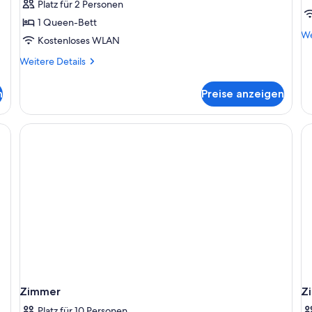
Platz für 2 Personen
a
1 Queen-Bett
We
We
Kostenloses WLAN
De
fü
Weitere
Weitere Details
St
Details
Do
für
n
Preise anzeigen
Ba
Standard-
Doppelzimmer
Zimmer
Z
Platz für 10 Personen