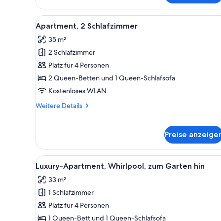
Dreibettzimmer,
Balkon,
Alle
Ein modernes Schlafzimmer mit
1
Blick
Apartment, 2 Schlafzimmer
Fotos
auf
35 m²
den
für
Innenhof
2 Schlafzimmer
Apartment,
2 Schlafzimmer
Platz für 4 Personen
anzeigen
2 Queen-Betten und 1 Queen-Schlafsofa
Kostenloses WLAN
Weitere
Weitere Details
Details
für
Apartment,
Preise anzeige
2 Schlafzimmer
Alle
Eine Holzterrasse mit Whirlpool
1
Luxury-Apartment, Whirlpool, zum Garten hin
Fotos
33 m²
für
1 Schlafzimmer
Luxury-
Apartment,
Platz für 4 Personen
Whirlpool,
1 Queen-Bett und 1 Queen-Schlafsofa