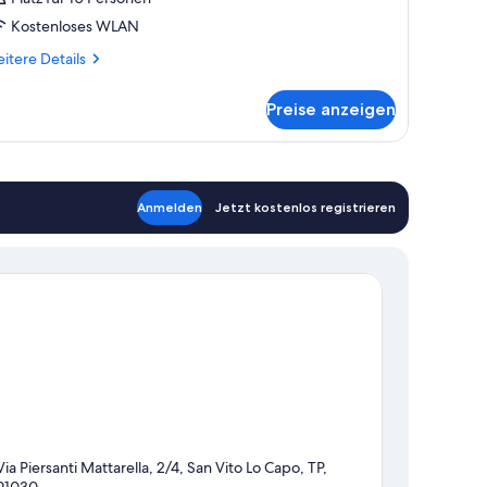
Kostenloses WLAN
itere
itere Details
tails
r
Preise anzeigen
mmer
Anmelden
Jetzt kostenlos registrieren
Via Piersanti Mattarella, 2/4, San Vito Lo Capo, TP,
91030