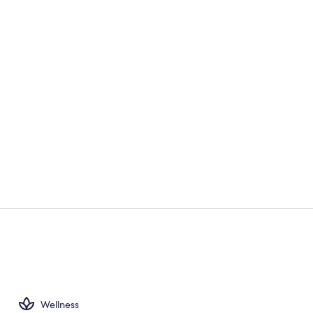
Behandlungs
Elite-Suite,
Wellness