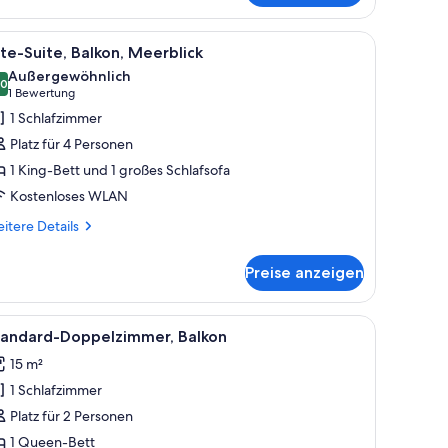
 Liegestühlen und Blick auf eine Hügelkuppe.
le
Ein modernes Hotelzimmer mit einem großen Be
1
ite-Suite, Balkon, Meerblick
otos
Außergewöhnlich
ür
,0
10,0 von 10
(1
1 Bewertung
ite-
Bewertung)
1 Schlafzimmer
ite,
Platz für 4 Personen
alkon,
1 King-Bett und 1 großes Schlafsofa
eerblick
Kostenloses WLAN
nzeigen
itere
itere Details
tails
r
Preise anzeigen
te-
ite,
lkon,
roßen Bett, einem Schreibtisch und einem Fenster mit Vorhängen.
le
Ein modernes Hotelzimmer mit einem Bettgeste
1
erblick
tandard-Doppelzimmer, Balkon
otos
15 m²
ür
1 Schlafzimmer
tandard-
oppelzimmer,
Platz für 2 Personen
alkon
1 Queen-Bett