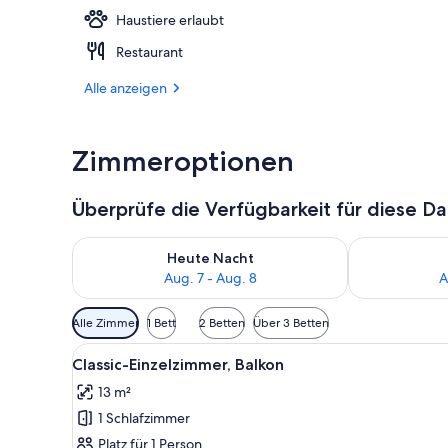
Haustiere erlaubt
Außenpool, g
Restaurant
Alle anzeigen
Zimmeroptionen
Überprüfe die Verfügbarkeit für diese D
Überprüfe die Verfügbarkeit für heute Nacht, Aug. 7
Überprüfe die
Heute Nacht
Aug. 7 - Aug. 8
A
Verfügbare
Alle Zimmer
1 Bett
2 Betten
Über 3 Betten
Filter
Alle
Ein Hotelzimmer mit Bett, Sch
für
1
Classic-Einzelzimmer, Balkon
Fotos
Zimmer
13 m²
für
1 Schlafzimmer
Classic-
Einzelzimmer,
Platz für 1 Person