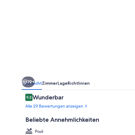
19+
Übersicht
Zimmer
Lage
Richtlinien
Bewertungen
Wunderbar
9,2
9,2 von 10.
Alle 29 Bewertungen anzeigen
Beliebte Annehmlichkeiten
Pool