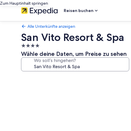
Zum Hauptinhalt springen
Reisen buchen
Alle Unterkünfte anzeigen
San Vito Resort & Spa
4.0-
Sterne-
Wähle deine Daten, um Preise zu sehen
Unterkunft
Wo soll’s hingehen?
Fotogalerie
von
San
Vito
Resort
&
Spa