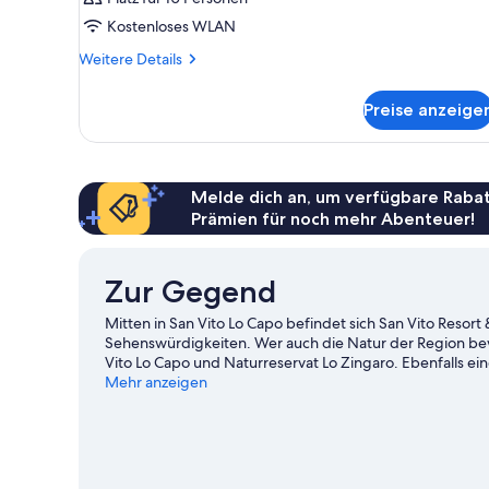
Kostenloses WLAN
Weitere
Weitere Details
Details
für
Preise anzeige
Zimmer
Melde dich an, um verfügbare Rabat
Prämien für noch mehr Abenteuer!
Zur Gegend
Mitten in San Vito Lo Capo befindet sich San Vito Resort
Sehenswürdigkeiten. Wer auch die Natur der Region be
Vito Lo Capo und Naturreservat Lo Zingaro. Ebenfalls ei
Marmorausstellungszentrum und Gelateria Artigianale.
Mehr anzeigen
Z
Weitere Resorts in San Vito Lo Capo anzeigen