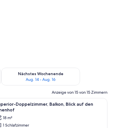
es Wochenende, Aug. 7 - Aug. 9.
Überprüfe die Verfügbarkeit für nächstes Wochenende, Aug. 1
Nächstes Wochenende
Aug. 14 - Aug. 16
Anzeige von 15 von 15 Zimmern
sche.
großen Bett, Nachttischen, einem Holz-Kopfteil und einer Schiebetür aus G
le
Ein modernes Schlafzimmer mit einem großen Be
1
perior-Doppelzimmer, Balkon, Blick auf den
otos
nnenhof
ür
18 m²
uperior-
1 Schlafzimmer
oppelzimmer,