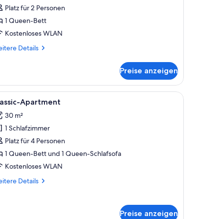
Platz für 2 Personen
alkon,
ick
1 Queen-Bett
uf
Kostenloses WLAN
en
itere
itere Details
nnenhof
tails
nzeigen
r
Preise anzeigen
perior-
ppelzimmer,
lkon,
n.
roßen Bett, einem Schreibtisch und einem Fenster mit Jalousien.
le
Eine moderne Küche mit weißen Schränken, e
1
ick
lassic-Apartment
otos
f
30 m²
n
ür
nenhof
1 Schlafzimmer
assic-
partment
Platz für 4 Personen
nzeigen
1 Queen-Bett und 1 Queen-Schlafsofa
Kostenloses WLAN
itere
itere Details
tails
r
assic-
Preise anzeigen
artment