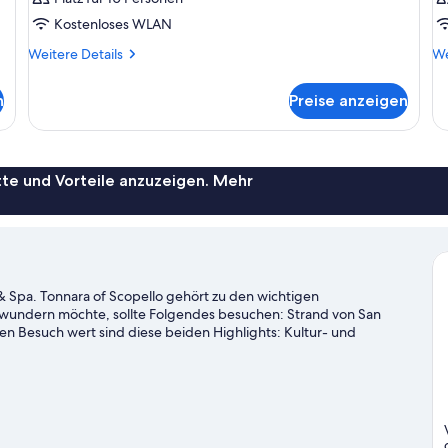
Kostenloses WLAN
Weitere
We
Weitere Details
We
Details
De
für
fü
n
Preise anzeigen
Zimmer
Zi
te und Vorteile anzuzeigen. Mehr
 & Spa. Tonnara of Scopello gehört zu den wichtigen
wundern möchte, sollte Folgendes besuchen: Strand von San
nen Besuch wert sind diese beiden Highlights: Kultur- und
um Reiseführer für San Vito Lo Capo