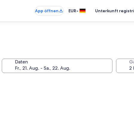
•
App öffnen
EUR
Unterkunft registr
Daten
G