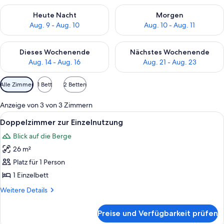
Überprüfe die Verfügbarkeit für heute Nacht, Aug. 9 - Aug. 10
Überprüfe die Verfügbarkeit fü
Heute Nacht
Morgen
Aug. 9 - Aug. 10
Aug. 10 - Aug. 11
Überprüfe die Verfügbarkeit für dieses Wochenende, Aug. 14 -
Überprüfe die Verfügbarkeit f
Dieses Wochenende
Nächstes Wochenende
Aug. 14 - Aug. 16
Aug. 21 - Aug. 23
Verfügbare
Alle Zimmer
1 Bett
2 Betten
Filter
für
Anzeige von 3 von 3 Zimmern
Zimmer
Alle
Schreibtisch, Verdunkelungsvorhänge
6
Doppelzimmer zur Einzelnutzung
Fotos
Blick auf die Berge
für
26 m²
Doppelzimmer
zur
Platz für 1 Person
Einzelnutzung
1 Einzelbett
anzeigen
Weitere
Weitere Details
Details
für
Preise und Verfügbarkeit prüfen
Doppelzimmer