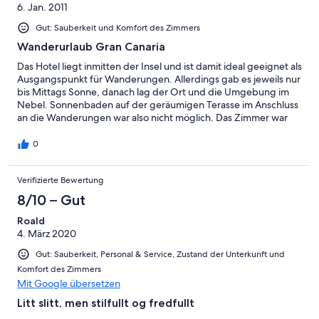
6. Jan. 2011
Gut: Sauberkeit und Komfort des Zimmers
Wanderurlaub Gran Canaria
Das Hotel liegt inmitten der Insel und ist damit ideal geeignet als
Ausgangspunkt für Wanderungen. Allerdings gab es jeweils nur
bis Mittags Sonne, danach lag der Ort und die Umgebung im
Nebel. Sonnenbaden auf der geräumigen Terasse im Anschluss
an die Wanderungen war also nicht möglich. Das Zimmer war
groß, nett eingerichtet, hatte ausreichend Stauraum und einen
kleinen Balkon. Das Buffet-Essen ist übersichtlich und qualitativ
0
in Ordung, keine Highlights, wenig Abwechslung. Essen a la
carte sollte es zwar geben, wurde aber auf Nachfrage verneint.
Verifizierte Bewertung
Das Personal ist freundlich, die Personalausstattung ist jedoch
sparsam, so dass es oftmals mit dem Aufräumen in den
8/10 – Gut
allgemein zugänglichen Bereichen nicht geklappt hat. Im
Saunabereich waren etliche Einrichtungen außer Betrieb bzw.
Roald
haben nicht richtig funktioniert.
4. März 2020
Gut: Sauberkeit, Personal & Service, Zustand der Unterkunft und
Komfort des Zimmers
Mit Google übersetzen
Litt slitt, men stilfullt og fredfullt