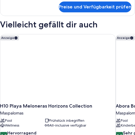
für
Preise und Verfügbarkeit prüfen
Doppelzimmer
Vielleicht gefällt dir auch
H10 Playa Meloneras Horizons Collection
Abora Bu
Anzeige
Anzeige
H10 Playa Meloneras Horizons Collection
Abora B
Maspalomas
Maspalom
Pool
Frühstück inbegriffen
Pool
Wellness
All-inclusive verfügbar
Kinderb
8.8
8.0
Hervorragend
Sehr 