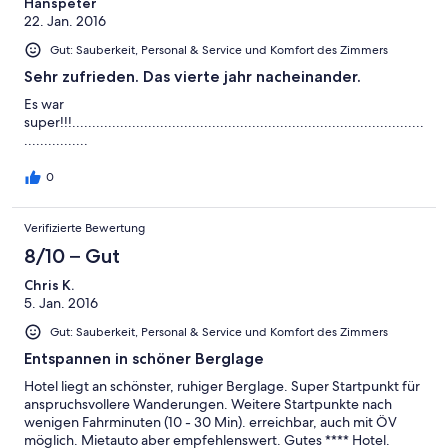
2
Hanspeter
Schlecht
22. Jan. 2016
-
Ungenügend
Gut: Sauberkeit, Personal & Service und Komfort des Zimmers
Sehr zufrieden. Das vierte jahr nacheinander.
Es war
super!!!........................................................................................
................
0
Verifizierte Bewertung
8/10 – Gut
Chris K.
5. Jan. 2016
Gut: Sauberkeit, Personal & Service und Komfort des Zimmers
Entspannen in schöner Berglage
Hotel liegt an schönster, ruhiger Berglage. Super Startpunkt für
anspruchsvollere Wanderungen. Weitere Startpunkte nach
wenigen Fahrminuten (10 - 30 Min). erreichbar, auch mit ÖV
möglich. Mietauto aber empfehlenswert. Gutes **** Hotel.