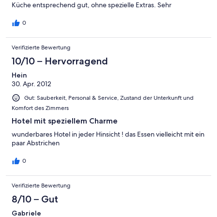
Küche entsprechend gut, ohne spezielle Extras. Sehr
reichhaltiges Frühstückbuffet. Personal von Reception bis
Zimmerservice recht freundlich. Hotel und Küche entspricht
0
den Erwartungen an ein 4 Sterne Haus. Kleiner feiner Wellness-
Bereich. Kleiner Abstrich: Badzimmer sollten sanft renoviert
Verifizierte Bewertung
werden. Werde auf jeden Fall wiederkommen.
10/10 – Hervorragend
Hein
30. Apr. 2012
Gut: Sauberkeit, Personal & Service, Zustand der Unterkunft und
Komfort des Zimmers
Hotel mit speziellem Charme
wunderbares Hotel in jeder Hinsicht ! das Essen vielleicht mit ein
paar Abstrichen
0
Verifizierte Bewertung
8/10 – Gut
Gabriele