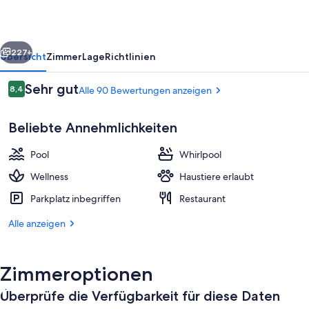
rück
Weiter
227+
Übersicht
Zimmer
Lage
Richtlinien
Bewertungen
Sehr gut
8,4
Alle 90 Bewertungen anzeigen
8,4 von 10.
Beliebte Annehmlichkeiten
Pool
Whirlpool
Wellness
Haustiere erlaubt
Parkplatz inbegriffen
Restaurant
Innenpool, Außenpool
Alle anzeigen
Zimmeroptionen
Überprüfe die Verfügbarkeit für diese Daten