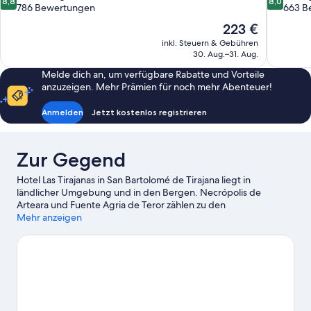
8,8
8,0
von
von
786 Bewertungen
663 B
10,
10,
Der
223 €
Hervorragend,
Sehr
Preis
inkl. Steuern & Gebühren
786
gut,
beträgt
30. Aug.–31. Aug.
Bewertungen
663
223 €
Bewertun
Melde dich an, um verfügbare Rabatte und Vorteile
anzuzeigen. Mehr Prämien für noch mehr Abenteuer!
Anmelden
Jetzt kostenlos registrieren
Zur Gegend
Hotel Las Tirajanas in San Bartolomé de Tirajana liegt in
ländlicher Umgebung und in den Bergen. Necrópolis de
Arteara und Fuente Agria de Teror zählen zu den
Sehenswürdigkeiten der Region. Wer gerne shoppen geht,
Mehr anzeigen
wird hier fündig: Yumbo Shopping Center (Einkaufszentrum)
und Kasbah (Einkaufszentrum). Ebenfalls einen Besuch wert
sind diese beiden Highlights: Astronomisches Observatorium
von Temisas und Kulturzentrum San Fernando de Maspalomas.
Die Umgebung bietet viele Möglichkeiten für Outdoor-
Abenteuer, etwa auf den Wander-/Radwegen.
Zum Reiseführer
für San Bartolomé de Tirajana