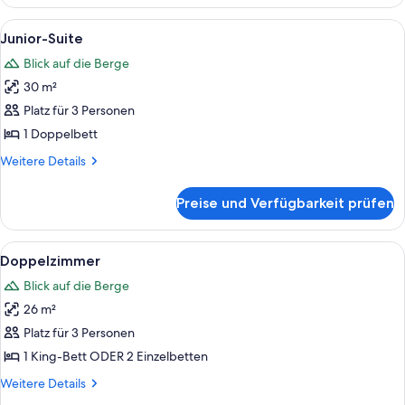
zur
Einzelnutzung
Alle
Schreibtisch, Verdunkelungsvorhänge
7
Junior-Suite
Fotos
Blick auf die Berge
für
30 m²
Junior-
Suite
Platz für 3 Personen
anzeigen
1 Doppelbett
Weitere
Weitere Details
Details
für
Preise und Verfügbarkeit prüfen
Junior-
Suite
Alle
Doppelzimmer | Schreibtisch, Verdun
8
Doppelzimmer
Fotos
Blick auf die Berge
für
26 m²
Doppelzimmer
anzeigen
Platz für 3 Personen
1 King-Bett ODER 2 Einzelbetten
Weitere
Weitere Details
Details