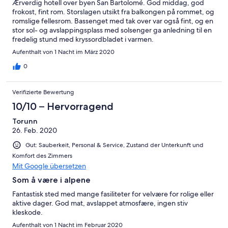
Ærverdig hotell over byen San Bartolomé. God middag, god
frokost, fint rom. Storslagen utsikt fra balkongen på rommet, og
romslige fellesrom. Bassenget med tak over var også fint, og en
stor sol- og avslappingsplass med solsenger ga anledning til en
fredelig stund med kryssordbladet i varmen.
Aufenthalt von 1 Nacht im März 2020
0
Verifizierte Bewertung
10/10 – Hervorragend
Torunn
26. Feb. 2020
Gut: Sauberkeit, Personal & Service, Zustand der Unterkunft und
Komfort des Zimmers
Mit Google übersetzen
Som å være i alpene
Fantastisk sted med mange fasiliteter for velvære for rolige eller
aktive dager. God mat, avslappet atmosfære, ingen stiv
kleskode.
Aufenthalt von 1 Nacht im Februar 2020