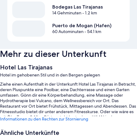
Bodegas Las Tirajanas
14 Gehminuten
- 1.2 km
Puerto de Mogan (Hafen)
60 Autominuten
- 54.1 km
Mehr zu dieser Unterkunft
Hotel Las Tirajanas
Hotel im gehobenen Stil und in den Bergen gelegen
Ziehe einen Aufenthalt in der Unterkunft Hotel Las Tirajanas in Betracht,
deren Pluspunkte eine Poolbar, eine Dachterrasse und einen Garten
umfassen. Gönn dir eine Körperbehandlung, eine Massage oder
Hydrotherapie bei Vulcano, dem Wellnessbereich vor Ort. Das
Restaurant vor Ort bietet Frühstück, Mittagessen und Abendessen. Das
Fitnessstudio bietet dir unter anderem Fitnesskurse. Oder wie wäre es
mit Öko-Touren? Allen Gästen steht kostenloses WLAN in den
Informationen zu den Rechten zur Stornierung
öffentlichen Bereichen zur Verfügung. Ebenso wird dein Aufenthalt
durch einen Kinderspielplatz und eine Bibliothek bereichert.
Ähnliche Unterkünfte