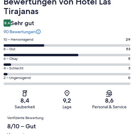
Bewertungen
Bewertungen von Hotel Las
Tirajanas
Sehr gut
8,4
90 Bewertungen
29
10 – Hervorragend
29
von
53
8 – Gut
53
insgesamt
von
90
5
6 – Okay
5
insgesamt
Gästebewertungen
von
90
3
4 – Schlecht
3
haben
insgesamt
Gästebewertungen
von
eine
90
0
2 – Ungenügend
0
haben
insgesamt
Bewertung
Gästebewertungen
von
eine
90
von
haben
insgesamt
Bewertung
Gästebewertungen
10
eine
90
von
haben
8,4
9,2
8,6
-
Bewertung
Gästebewertungen
8
eine
Sauberkeit
Lage
Personal & Service
Hervorragend
von
haben
-
Bewertung
Bewertungen
6
eine
Gut
Verifizierte Bewertung
von
-
Bewertung
4
8/10 – Gut
Okay
von
-