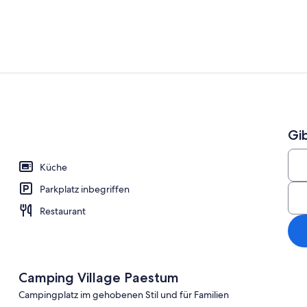
Außenberei
Gi
h
Küche
Parkplatz inbegriffen
Restaurant
Camping Village Paestum
Campingplatz im gehobenen Stil und für Familien