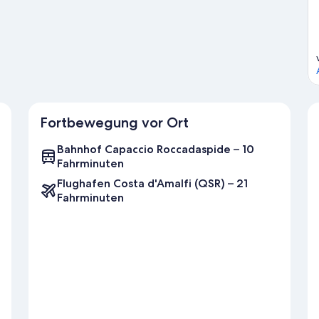
e.
Zum Reiseführer für Eboli
Fortbewegung vor Ort
Bahnhof Capaccio Roccadaspide – 10
Fahrminuten
Flughafen Costa d'Amalfi (QSR) – 21
Fahrminuten