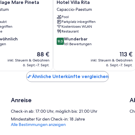
Hotel
llage Mare Pineta
Hotel Villa Rita
Villa
stum
Capaccio-Paestum
Rita
Pool
Capaccio-
aubt
Parkplatz inbegriffen
Paestum
egriffen
Kostenloses WLAN
ce
Restaurant
9.0
wöhnlich
Wunderbar
9,0
von
ngen
161 Bewertungen
10,
Der
Der
88 €
113 €
ich,
Wunderbar,
Preis
Preis
161
inkl. Steuern & Gebühren
inkl. Steuern & Gebühren
beträgt
beträgt
6. Sept.–7. Sept.
6. Sept.–7. Sept.
Bewertungen
88 €
113 €
Ähnliche Unterkünfte vergleichen
Anreise
A
Check-in ab: 17:00 Uhr, möglich bis: 21:00 Uhr
Ch
Mindestalter für den Check-in: 18 Jahre
Alle Bestimmungen anzeigen