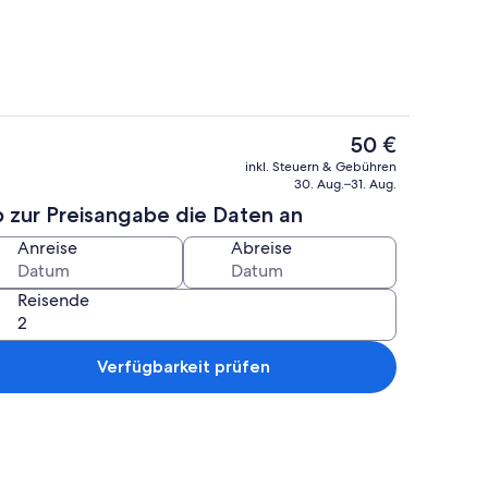
Der
50 €
aktuelle
ch
Speisen
inkl. Steuern & Gebühren
Preis
30. Aug.–31. Aug.
beträgt
b zur Preisangabe die Daten an
50 €.
Anreise
Abreise
Reisende
Verfügbarkeit prüfen