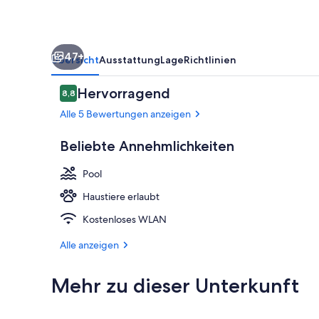
47+
Übersicht
Ausstattung
Lage
Richtlinien
Bewertungen
Hervorragend
8,8
8,8 von 10.
Alle 5 Bewertungen anzeigen
Beliebte Annehmlichkeiten
Außenbereic
Pool
Haustiere erlaubt
Kostenloses WLAN
Alle anzeigen
Mehr zu dieser Unterkunft