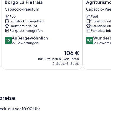
Borgo
Agriturismo
Borgo La Pietraia
Agriturismo Porta Si
La
Porta
Capaccio-Paestum
Capaccio-Paestum
Pietraia
Sirena
Pool
Pool
Capaccio-
Capaccio-
Frühstück inbegriffen
Frühstück inbegriffen
Paestum
Paestum
Haustiere erlaubt
Haustiere erlaubt
Parkplatz inbegriffen
Parkplatz inbegriffen
10.0
9.0
Außergewöhnlich
Wunderbar
10
9,0
von
von
27 Bewertungen
16 Bewertungen
10,
10,
Der
106 €
Außergewöhnlich,
Wunderbar,
Preis
27
16
inkl. Steuern & Gebühren
inkl. S
beträgt
2. Sept.–3. Sept.
Bewertungen
Bewertungen
106 €
breise
eck-out vor 10:00 Uhr