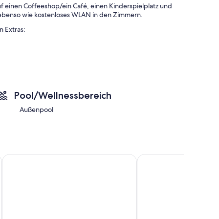
f einen Coffeeshop/ein Café, einen Kinderspielplatz und
h ebenso wie kostenloses WLAN in den Zimmern.
 Extras:
er Unterkunft
Pool/Wellnessbereich
Bettwaren und eine Klimaanlage sowie Aufmerksamkeiten
Außenpool
Borgo La Pietraia
Agriturismo Porta Sire