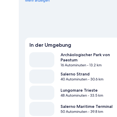
genau das Richtige für dich: Alte Metzgerei und PalaSel
Mehr anzeigen
Weitere Campingplätze in Eboli anzeigen
In der Umgebung
Archäologischer Park von
Paestum
16 Autominuten
- 13.2 km
Salerno Strand
40 Autominuten
- 30.6 km
Lungomare Trieste
48 Autominuten
- 33.5 km
Salerno Maritime Terminal
50 Autominuten
- 39.8 km