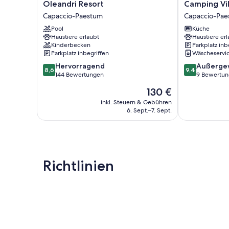
Oleandri
Camping
Oleandri Resort
Camping Vi
Resort
Village
Capaccio-Paestum
Capaccio-Pae
Capaccio-
Mare
Pool
Küche
Paestum
Pineta
Haustiere erlaubt
Haustiere erl
Capaccio-
Kinderbecken
Parkplatz inb
Paestum
Parkplatz inbegriffen
Wäscheservi
8.6
9.4
Hervorragend
Außerge
8,6
9,4
von
von
144 Bewertungen
9 Bewertu
10,
10,
Der
130 €
Hervorragend,
Außergewöhnl
Preis
144
9
inkl. Steuern & Gebühren
beträgt
6. Sept.–7. Sept.
Bewertungen
Bewertungen
130 €
Richtlinien