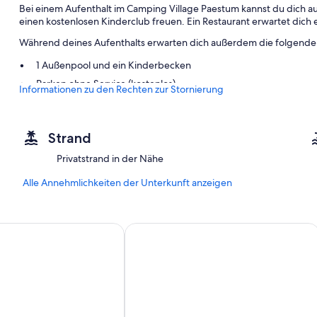
Bei einem Aufenthalt im Camping Village Paestum kannst du dich au
einen kostenlosen Kinderclub freuen. Ein Restaurant erwartet dic
Während deines Aufenthalts erwarten dich außerdem die folgenden
1 Außenpool und ein Kinderbecken
Parken ohne Service (kostenlos)
Informationen zu den Rechten zur Stornierung
Ein kostenloser Shuttle in die Umgebung und Rauchverbot in d
Zimmerausstattung
Strand
Alle 60 Zimmer verfügen über Annehmlichkeiten wie hochwertige 
Privatstrand in der Nähe
wie kostenloses WLAN.
Alle Annehmlichkeiten der Unterkunft anzeigen
Weitere Komforts in den Zimmern sind zum Beispiel:
Badezimmer mit Duschen und Bidets
Balkone oder Patios, Küchen und Kochnischen
age Mare Pineta
Hotel Villa Rita