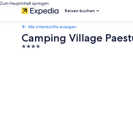
Zum Hauptinhalt springen
Reisen buchen
Alle Unterkünfte anzeigen
Camping Village Paes
4.0-
Sterne-
Fotogalerie
Unterkunft
von
Camping
Village
Paestum