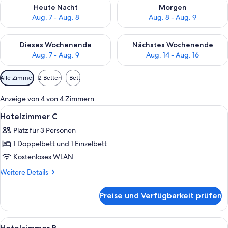
Überprüfe die Verfügbarkeit für heute Nacht, Aug. 7 - Aug. 8.
Überprüfe die Verfügbarkeit f
Heute Nacht
Morgen
Aug. 7 - Aug. 8
Aug. 8 - Aug. 9
Überprüfe die Verfügbarkeit für dieses Wochenende, Aug. 7 - 
Überprüfe die Verfügbarkeit f
Dieses Wochenende
Nächstes Wochenende
Aug. 7 - Aug. 9
Aug. 14 - Aug. 16
Verfügbare
Alle Zimmer
2 Betten
1 Bett
Filter
für
Anzeige von 4 von 4 Zimmern
Zimmer
Alle
Ein Zimmer mit einem Bett, einer Holz
4
Hotelzimmer C
Fotos
Platz für 3 Personen
für
1 Doppelbett und 1 Einzelbett
Hotelzimmer C
anzeigen
Kostenloses WLAN
Weitere
Weitere Details
Details
für
Preise und Verfügbarkeit prüfen
Hotelzimmer C
Alle
Ein Zimmer mit zwei Betten, einem Sch
4