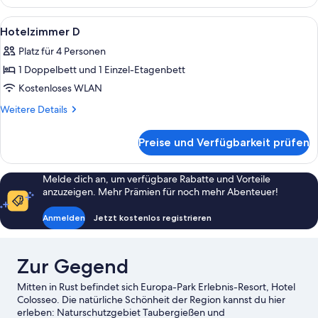
Alle
Ein Zimmer mit einem Bett, einer Holz
4
Hotelzimmer D
Fotos
Platz für 4 Personen
für
1 Doppelbett und 1 Einzel-Etagenbett
Hotelzimmer D
anzeigen
Kostenloses WLAN
Weitere
Weitere Details
Details
für
Preise und Verfügbarkeit prüfen
Hotelzimmer D
Melde dich an, um verfügbare Rabatte und Vorteile
anzuzeigen. Mehr Prämien für noch mehr Abenteuer!
Anmelden
Jetzt kostenlos registrieren
Zur Gegend
Mitten in Rust befindet sich Europa-Park Erlebnis-Resort, Hotel
Colosseo. Die natürliche Schönheit der Region kannst du hier
erleben: Naturschutzgebiet Taubergießen und