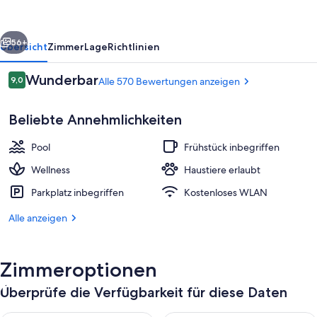
Hotel
Colosseo
rück
Weiter
56+
Übersicht
Zimmer
Lage
Richtlinien
Bewertungen
Wunderbar
9,0
Alle 570 Bewertungen anzeigen
9,0 von 10.
Beliebte Annehmlichkeiten
Pool
Frühstück inbegriffen
Wellness
Haustiere erlaubt
Parkplatz inbegriffen
Kostenloses WLAN
Ausstattung der Unterkunft
Alle anzeigen
Zimmeroptionen
Überprüfe die Verfügbarkeit für diese Daten