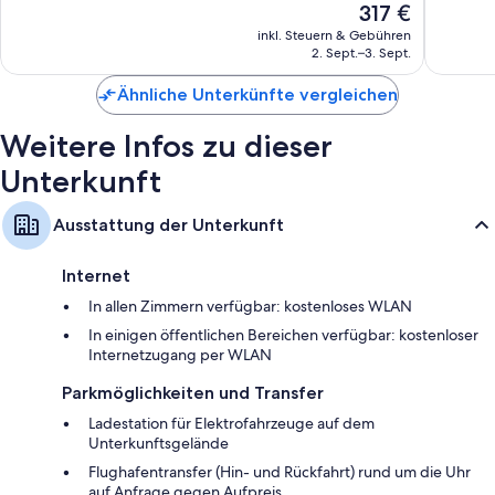
Der
317 €
Außergewöhnlich,
Wunder
Flachbildfernseher mit Satellitenempfang
Preis
174
279
inkl. Steuern & Gebühren
beträgt
Tägliche Zimmerreinigung, Schreibtisch und Telefon
2. Sept.–3. Sept.
Bewertungen
Bewert
317 €
Ähnliche Unterkünfte vergleichen
Weitere Infos zu dieser
Unterkunft
Ausstattung der Unterkunft
Internet
In allen Zimmern verfügbar: kostenloses WLAN
In einigen öffentlichen Bereichen verfügbar: kostenloser
Internetzugang per WLAN
Parkmöglichkeiten und Transfer
Ladestation für Elektrofahrzeuge auf dem
Unterkunftsgelände
Flughafentransfer (Hin- und Rückfahrt) rund um die Uhr
auf Anfrage gegen Aufpreis