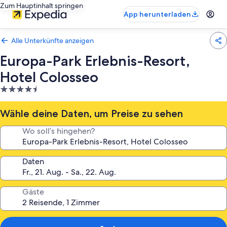
Zum Hauptinhalt springen
App herunterladen
Alle Unterkünfte anzeigen
Europa-Park Erlebnis-Resort,
Hotel Colosseo
4.5-
Sterne-
Unterkunft
Wähle deine Daten, um Preise zu sehen
Wo soll’s hingehen?
Daten
Gäste