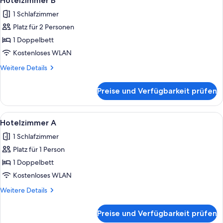
Hotelzimmer B
Fotos
1 Schlafzimmer
für
Platz für 2 Personen
Hotelzimmer B
anzeigen
1 Doppelbett
Kostenloses WLAN
Weitere
Weitere Details
Details
für
Preise und Verfügbarkeit prüfen
Hotelzimmer B
Alle
Ein Zimmer mit zwei Betten, einem Sch
4
Hotelzimmer A
Fotos
1 Schlafzimmer
für
Platz für 1 Person
Hotelzimmer A
anzeigen
1 Doppelbett
Kostenloses WLAN
Weitere
Weitere Details
Details
für
Preise und Verfügbarkeit prüfen
Hotelzimmer A