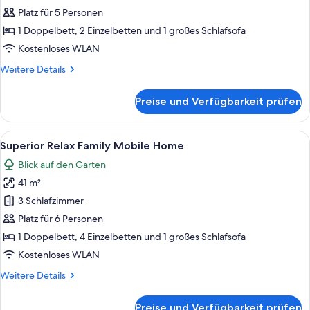
Mobile
Platz für 5 Personen
Home
1 Doppelbett, 2 Einzelbetten und 1 großes Schlafsofa
anzeigen
Kostenloses WLAN
Weitere
Weitere Details
Details
für
Preise und Verfügbarkeit prüfen
Superior
Relax
Mobile
Alle
Eine Holzterrasse mit einer Hängematt
8
Home
Superior Relax Family Mobile Home
Fotos
Blick auf den Garten
für
41 m²
Superior
Relax
3 Schlafzimmer
Family
Platz für 6 Personen
Mobile
1 Doppelbett, 4 Einzelbetten und 1 großes Schlafsofa
Home
Kostenloses WLAN
anzeigen
Weitere
Weitere Details
Details
für
Preise und Verfügbarkeit prüfen