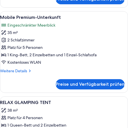
Superior
Relax
Family
Alle
Ein moderner Außenbereich mit Holzti
8
Mobile
Mobile Premium-Unterkunft
Fotos
Home
Eingeschränkter Meerblick
für
35 m²
Mobile
Premium-
2 Schlafzimmer
Unterkunft
Platz für 5 Personen
anzeigen
1 King-Bett, 2 Einzelbetten und 1 Einzel-Schlafsofa
Kostenloses WLAN
Weitere
Weitere Details
Details
für
Preise und Verfügbarkeit prüfen
Mobile
Premium-
Unterkunft
Alle
Zimmersafe, kostenloses WLAN, Bett
9
RELAX GLAMPING TENT
Fotos
38 m²
für
Platz für 4 Personen
RELAX
GLAMPING
1 Queen-Bett und 2 Einzelbetten