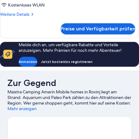
TENT
Kostenloses WLAN
anzeigen
Weitere
Weitere Details
Details
für
Preise und Verfügbarkeit prüfen
RELAX
GLAMPING
TENT
Melde dich an, um verfügbare Rabatte und Vorteile
anzuzeigen. Mehr Prämien für noch mehr Abenteuer!
Anmelden
Jetzt kostenlos registrieren
Zur Gegend
Maistra Camping Amarin Mobile homes in Rovinj liegt am
Strand. Aquarium und Paleo Park zählen zu den Attraktionen der
Region. Wer gerne shoppen geht, kommt hier auf seine Kosten:
Rovinj Markt und Straße Carrera. Istrische Versammlungshalle –
Mehr anzeigen
hier kannst du einen unterhaltsamen Abend verbringen. Wenn
du zusammen mit Kindern reist, schau doch einmal hier vorbei:
Dinopark Funtana. Die Umgebung bietet viele Möglichkeiten
für Outdoor-Abenteuer, etwa auf den Wander-/Radwegen.
Zum Reiseführer für Rovinj