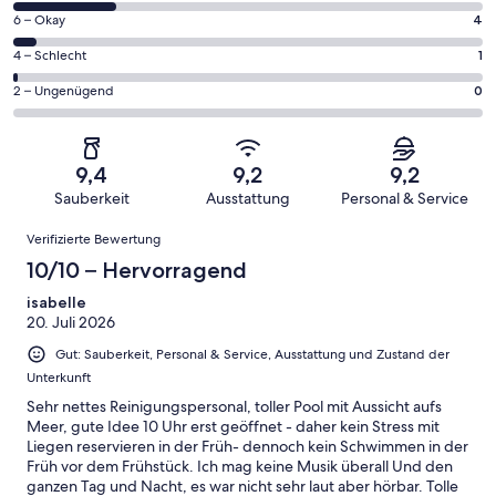
von
76
4
6 – Okay
4
insgesamt
Gästebewertungen
von
76
1
4 – Schlecht
1
haben
insgesamt
Gästebewertungen
von
eine
76
0
2 – Ungenügend
0
haben
insgesamt
Bewertung
Gästebewertungen
von
eine
76
von
haben
insgesamt
Bewertung
Gästebewertungen
10
eine
76
von
haben
9,4
9,2
9,2
-
Bewertung
Gästebewertungen
8
eine
Sauberkeit
Ausstattung
Personal & Service
Hervorragend
von
haben
-
Bewertung
Bewertungen
6
eine
Gut
Verifizierte Bewertung
von
-
Bewertung
4
10/10 – Hervorragend
Okay
von
-
2
isabelle
Schlecht
20. Juli 2026
-
Ungenügend
Gut: Sauberkeit, Personal & Service, Ausstattung und Zustand der
Unterkunft
Sehr nettes Reinigungspersonal, toller Pool mit Aussicht aufs
Meer, gute Idee 10 Uhr erst geöffnet - daher kein Stress mit
Liegen reservieren in der Früh- dennoch kein Schwimmen in der
Früh vor dem Frühstück. Ich mag keine Musik überall Und den
ganzen Tag und Nacht, es war nicht sehr laut aber hörbar. Tolle