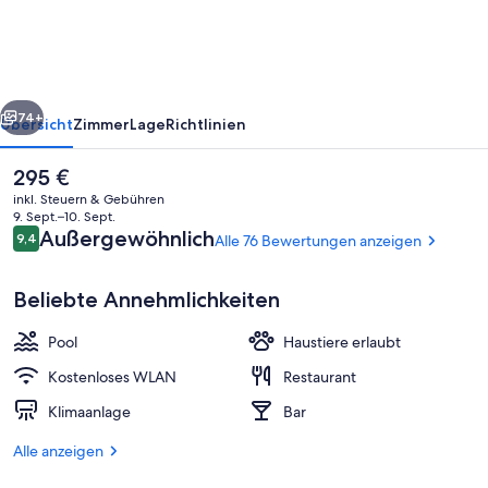
Mobile
homes
rück
Weiter
74+
Übersicht
Zimmer
Lage
Richtlinien
Der
295 €
aktuelle
inkl. Steuern & Gebühren
Preis
9. Sept.–10. Sept.
beträgt
Bewertungen
Außergewöhnlich
9,4
Alle 76 Bewertungen anzeigen
9,4 von 10.
295 €.
Beliebte Annehmlichkeiten
Pool
Haustiere erlaubt
Innenpool, Außenpool (je nach Saiso
Kostenloses WLAN
Restaurant
Klimaanlage
Bar
Alle anzeigen