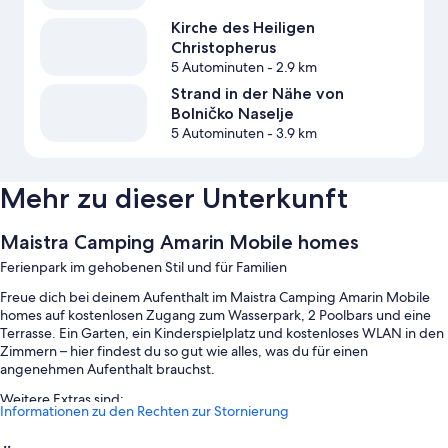
Kirche des Heiligen
Christopherus
5 Autominuten
- 2.9 km
Strand in der Nähe von
Bolničko Naselje
5 Autominuten
- 3.9 km
Mehr zu dieser Unterkunft
Maistra Camping Amarin Mobile homes
Ferienpark im gehobenen Stil und für Familien
Freue dich bei deinem Aufenthalt im Maistra Camping Amarin Mobile
homes auf kostenlosen Zugang zum Wasserpark, 2 Poolbars und eine
Terrasse. Ein Garten, ein Kinderspielplatz und kostenloses WLAN in den
Zimmern – hier findest du so gut wie alles, was du für einen
angenehmen Aufenthalt brauchst.
Weitere Extras sind:
Informationen zu den Rechten zur Stornierung
Außenpool (je nach Saison geöffnet) und 1 Innenpool, mit