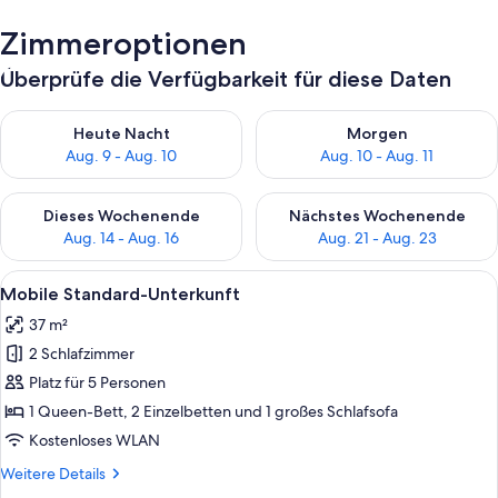
Zimmeroptionen
Überprüfe die Verfügbarkeit für diese Daten
Überprüfe die Verfügbarkeit für heute Nacht, Aug. 9 - Aug. 10
Überprüfe die Verfügbarkeit fü
Heute Nacht
Morgen
Aug. 9 - Aug. 10
Aug. 10 - Aug. 11
Überprüfe die Verfügbarkeit für dieses Wochenende, Aug. 14 -
Überprüfe die Verfügbarkeit f
Dieses Wochenende
Nächstes Wochenende
Aug. 14 - Aug. 16
Aug. 21 - Aug. 23
Alle
Ein überdachter Patio-Bereich mit Ess
9
Mobile Standard-Unterkunft
Fotos
37 m²
für
2 Schlafzimmer
Mobile
Standard-
Platz für 5 Personen
Unterkunft
1 Queen-Bett, 2 Einzelbetten und 1 großes Schlafsofa
anzeigen
Kostenloses WLAN
Weitere
Weitere Details
Details