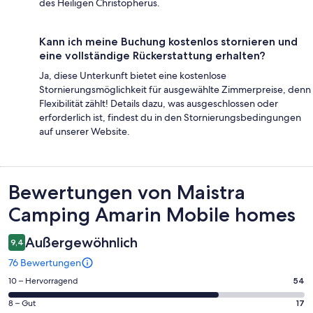
des Heiligen Christopherus.
Kann ich meine Buchung kostenlos stornieren und
eine vollständige Rückerstattung erhalten?
Ja, diese Unterkunft bietet eine kostenlose
Stornierungsmöglichkeit für ausgewählte Zimmerpreise, denn
Flexibilität zählt! Details dazu, was ausgeschlossen oder
erforderlich ist, findest du in den Stornierungsbedingungen
auf unserer Website.
Bewertungen
Bewertungen von Maistra
Camping Amarin Mobile homes
Außergewöhnlich
9,4
76 Bewertungen
54
10 – Hervorragend
54
von
17
8 – Gut
17
insgesamt