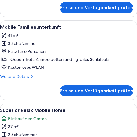
für
Preise und Verfügbarkeit prüfen
Mobile
Standard-
Unterkunft
Alle
Ein überdachter Außenbereich mit Lie
10
Mobile Familienunterkunft
Fotos
41 m²
für
3 Schlafzimmer
Mobile
Familienunterkunft
Platz für 6 Personen
anzeigen
1 Queen-Bett, 4 Einzelbetten und 1 großes Schlafsofa
Kostenloses WLAN
Weitere
Weitere Details
Details
für
Preise und Verfügbarkeit prüfen
Mobile
Familienunterkunft
Alle
Ein überdachter Außenbereich mit ein
8
Superior Relax Mobile Home
Fotos
Blick auf den Garten
für
37 m²
Superior
Relax
2 Schlafzimmer