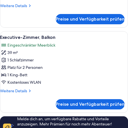
Weitere
Weitere Details
Details
für
Preise und Verfügbarkeit prüfen
Zimmer
Alle
Executive-Zimmer, Balkon | Hochwert
6
Executive-Zimmer, Balkon
Fotos
Eingeschränkter Meerblick
für
39 m²
Executive-
Zimmer,
1 Schlafzimmer
Balkon
Platz für 2 Personen
anzeigen
1 King-Bett
Kostenloses WLAN
Weitere
Weitere Details
Details
für
Preise und Verfügbarkeit prüfen
Executive-
Zimmer,
Balkon
Melde dich an, um verfügbare Rabatte und Vorteile
anzuzeigen. Mehr Prämien für noch mehr Abenteuer!