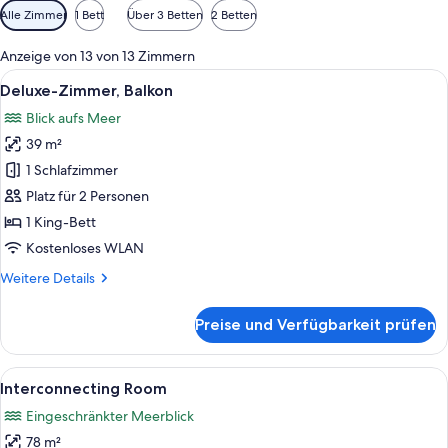
Verfügbare
Alle Zimmer
1 Bett
Über 3 Betten
2 Betten
Filter
für
Anzeige von 13 von 13 Zimmern
Zimmer
Alle
Ein modernes Hotelzimmer mit einer Co
4
Deluxe-Zimmer, Balkon
Fotos
Blick aufs Meer
für
39 m²
Deluxe-
Zimmer,
1 Schlafzimmer
Balkon
Platz für 2 Personen
anzeigen
1 King-Bett
Kostenloses WLAN
Weitere
Weitere Details
Details
für
Preise und Verfügbarkeit prüfen
Deluxe-
Zimmer,
Balkon
Alle
Ein modernes Hotelzimmer mit einer Co
2
Interconnecting Room
Fotos
Eingeschränkter Meerblick
für
78 m²
Interconnecting