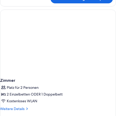
Premium
Accessible
Room
Zimmer
Platz für 2 Personen
2 Einzelbetten ODER 1 Doppelbett
Kostenloses WLAN
Weitere
Weitere Details
Details