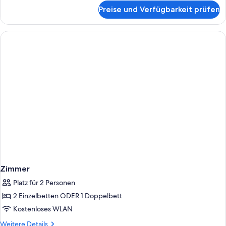
für
Preise und Verfügbarkeit prüfen
Zimmer
Zimmer
Platz für 2 Personen
2 Einzelbetten ODER 1 Doppelbett
Kostenloses WLAN
Weitere
Weitere Details