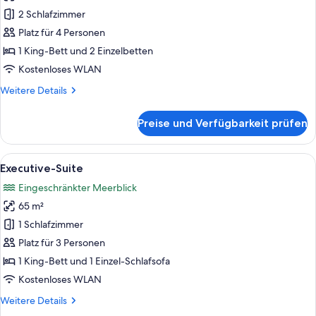
Room
2 Schlafzimmer
anzeigen
Platz für 4 Personen
1 King-Bett und 2 Einzelbetten
Kostenloses WLAN
Weitere
Weitere Details
Details
für
Preise und Verfügbarkeit prüfen
Interconnecting
Room
Alle
Ein Hotelzimmer mit einem großen Bett
9
Executive-Suite
Fotos
Eingeschränkter Meerblick
für
65 m²
Executive-
Suite
1 Schlafzimmer
anzeigen
Platz für 3 Personen
1 King-Bett und 1 Einzel-Schlafsofa
Kostenloses WLAN
Weitere
Weitere Details
Details