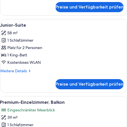
für
Preise und Verfügbarkeit prüfen
Executive-
Suite
Alle
Junior-Suite | Wohnbereich | 38-Zoll
7
Junior-Suite
Fotos
58 m²
für
1 Schlafzimmer
Junior-
Suite
Platz für 2 Personen
anzeigen
1 King-Bett
Kostenloses WLAN
Weitere
Weitere Details
Details
für
Preise und Verfügbarkeit prüfen
Junior-
Suite
Alle
Ein modernes Wohnzimmer mit Sofa, Se
5
Premium-Einzelzimmer, Balkon
Fotos
Eingeschränkter Meerblick
für
39 m²
Premium-
Einzelzimmer,
1 Schlafzimmer