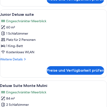
Premium-
Zimmer,
Balkon
Alle
Ein modernes Hotelzimmer mit einem g
6
Junior Deluxe suite
Fotos
Eingeschränkter Meerblick
für
60 m²
Junior
Deluxe
1 Schlafzimmer
suite
Platz für 2 Personen
anzeigen
1 King-Bett
Kostenloses WLAN
Weitere
Weitere Details
Details
für
Preise und Verfügbarkeit prüfen
Junior
Deluxe
suite
Alle
Ein Hotelzimmer mit einem großen Bett,
12
Deluxe Suite Monte Mulini
Fotos
Eingeschränkter Meerblick
für
84 m²
Deluxe
Suite
2 Schlafzimmer