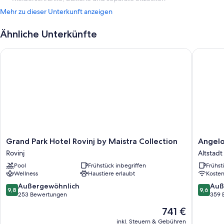
Mehr zu dieser Unterkunft anzeigen
Ähnliche Unterkünfte
Grand Park Hotel Rovinj by Maistra Collection
Angelo d
Grand
Angelo
Grand Park Hotel Rovinj by Maistra Collection
Angelo
Park
d'Oro
Rovinj
Altstadt
Hotel
Heritag
Pool
Frühstück inbegriffen
Frühst
Rovinj
Hotel
Wellness
Haustiere erlaubt
Koste
by
Altstadt
Maistra
Rovinj
9.8
9.6
Außergewöhnlich
Auß
9,8
9,6
Collection
von
von
253 Bewertungen
359 
Rovinj
10,
10,
Der
741 €
Außergewöhnlich,
Außerge
Preis
253
359
inkl. Steuern & Gebühren