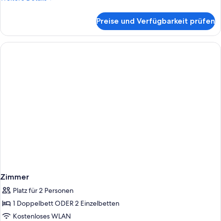
Details
für
Preise und Verfügbarkeit prüfen
Zimmer
Zimmer
Platz für 2 Personen
1 Doppelbett ODER 2 Einzelbetten
Kostenloses WLAN