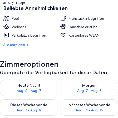
Preis
31. Aug.–1. Sept.
beträgt
Beliebte Annehmlichkeiten
762 €.
Pool
Frühstück inbegriffen
Wellness
Haustiere erlaubt
Parkplatz inbegriffen
Kostenloses WLAN
Alle anzeigen
Zimmeroptionen
Überprüfe die Verfügbarkeit für diese Daten
Überprüfe die Verfügbarkeit für heute Nacht, Aug. 6 - Aug. 7.
Überprüfe die Verfügbarkeit f
Heute Nacht
Morgen
Aug. 6 - Aug. 7
Aug. 7 - Aug. 8
Überprüfe die Verfügbarkeit für dieses Wochenende, Aug. 7 - 
Überprüfe die Verfügbarkeit f
Dieses Wochenende
Nächstes Wochenende
Aug. 7 - Aug. 9
Aug. 14 - Aug. 16