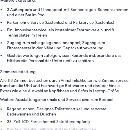
Weitere Extras sind:
3 Außenpools und 1 Innenpool, mit Sonnenliegen, Sonnenschirmen
und einer Bar im Pool
Parken ohne Service (kostenlos) und Parkservice (kostenlos)
Ein Limousinenservice, ein kostenloser Fahrradverleih und 8
Tennisplätze im Freien
Zugang zum nahe gelegenen Innenpool, Zugang zum
Fitnesscenter in der Nähe und Gepäckaufbewahrung
Gästebewertungen zufolge wissen Reisende insbesondere das
hilfsbereite Personal der Unterkunft zu schätzen.
Zimmerausstattung
Alle 113 Zimmer bestechen durch Annehmlichkeiten wie Zimmerservice
(rund um die Uhr) und hochwertige Bettwaren und darüber hinaus
Extras wie eine Auswahl an Kopfkissen und Safes in Laptop-Größe.
Weitere Ausstattungsmerkmale und Services sind zum Beispiel:
Regenduschen, Designer-Toilettenartikel und separate
Badewannen und Duschen
38-Zoll-LCD-Fernseher mit Satellitenempfang
Kleiderschränke, Balkone und separate Sitzecken