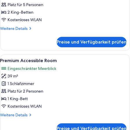
Monte
Platz für 5 Personen
Mulini
2 King-Betten
anzeigen
Kostenloses WLAN
Weitere
Weitere Details
Details
für
Preise und Verfügbarkeit prüfen
Deluxe
Suite
Monte
Alle
Ein modernes Hotelzimmer mit einem g
6
Mulini
Premium Accessible Room
Fotos
Eingeschränkter Meerblick
für
39 m²
Premium
Accessible
1 Schlafzimmer
Room
Platz für 2 Personen
anzeigen
1 King-Bett
Kostenloses WLAN
Weitere
Weitere Details
Details
für
Preise und Verfügbarkeit prüfen