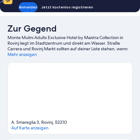
Anmelden
Jetzt kostenlos registrieren
Zur Gegend
Monte Mulini Adults Exclusive Hotel by Maistra Collection in
Rovinj liegt im Stadtzentrum und direkt am Wasser. Straße
Carrera und Rovinj Markt sollten auf deiner Liste stehen, wenn
du gerne shoppen gehst. Wenn du dagegen lieber die Natur
Mehr anzeigen
der Region bewunderst, bieten sich folgende Ziele an:
Besonderes Ornitologisches Reservat Palud und Waldpark
Zlatni rt. Ebenfalls einen Besuch wert sind diese beiden
Highlights: Aquarium und Paleo Park. Beim Tauchen, beim
Segeln und bei einer Bootstour kannst du die umliegende
Wasserwelt erkunden oder aber du stürzt dich auf den
Wander-/Radwegen ganz in der Nähe in ein Abenteuer mit
festem Boden unter den Füßen.
Zum Reiseführer für Rovinj
A. Smareglia 3, Rovinj, 52210
Auf Karte anzeigen