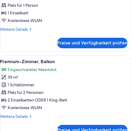
Balkon
Platz für 1 Person
anzeigen
1 Einzelbett
Kostenloses WLAN
Weitere
Weitere Details
Details
für
Preise und Verfügbarkeit prüfen
Premium-
Einzelzimmer,
Balkon
Alle
Ein modernes Wohnzimmer mit Sofa, Se
7
Premium-Zimmer, Balkon
Fotos
Eingeschränkter Meerblick
für
39 m²
Premium-
Zimmer,
1 Schlafzimmer
Balkon
Platz für 2 Personen
anzeigen
2 Einzelbetten ODER 1 King-Bett
Kostenloses WLAN
Weitere
Weitere Details
Details
für
Preise und Verfügbarkeit prüfen