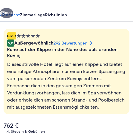
by
rück
Weiter
Maistra
108+
Übersicht
Zimmer
Lage
Richtlinien
Collection
5.0-
Luxus
Sterne-
Außergewöhnlich
292 Bewertungen
9,8
Unterkunft
Ruhe auf der Klippe in der Nähe des pulsierenden
Rovinj
Dieses stilvolle Hotel liegt auf einer Klippe und bietet
eine ruhige Atmosphäre, nur einen kurzen Spaziergang
Ansicht von oben
vom pulsierenden Zentrum Rovinjs entfernt.
Entspanne dich in den geräumigen Zimmern mit
Verdunklungsvorhängen, lass dich im Spa verwöhnen
oder erhole dich am schönen Strand- und Poolbereich
mit ausgezeichneten Essensmöglichkeiten.
Der
762 €
aktuelle
inkl. Steuern & Gebühren