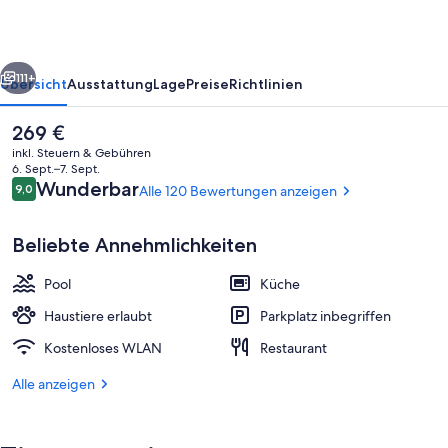
homes
rück
Weiter
111+
Übersicht
Ausstattung
Lage
Preise
Richtlinien
Der
269 €
aktuelle
inkl. Steuern & Gebühren
Preis
6. Sept.–7. Sept.
beträgt
Bewertungen
Wunderbar
9,0
Alle 120 Bewertungen anzeigen
9,0 von 10.
269 €.
Beliebte Annehmlichkeiten
Pool
Küche
Außenpool (je nach Saison geöffnet),
Haustiere erlaubt
Parkplatz inbegriffen
Kostenloses WLAN
Restaurant
Alle anzeigen