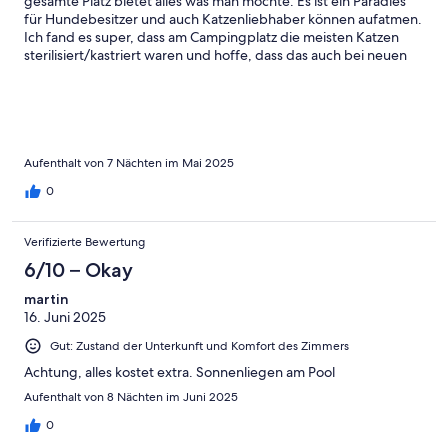
gesamte Platz bietet alles was man möchte. Es ist ein Paradies
für Hundebesitzer und auch Katzenliebhaber können aufatmen.
Ich fand es super, dass am Campingplatz die meisten Katzen
sterilisiert/kastriert waren und hoffe, dass das auch bei neuen
Katzen klappt und diese nicht weggejagt werden. Ein großes
Dankeschön, dass die Katzen auch vor Ort versorgt werden ❤️
So kann man seinen Urlaub an so einem schönen Platz auch
genießen.
Aufenthalt von 7 Nächten im Mai 2025
0
Verifizierte Bewertung
6/10 – Okay
martin
16. Juni 2025
Gut: Zustand der Unterkunft und Komfort des Zimmers
Achtung, alles kostet extra. Sonnenliegen am Pool
Aufenthalt von 8 Nächten im Juni 2025
0