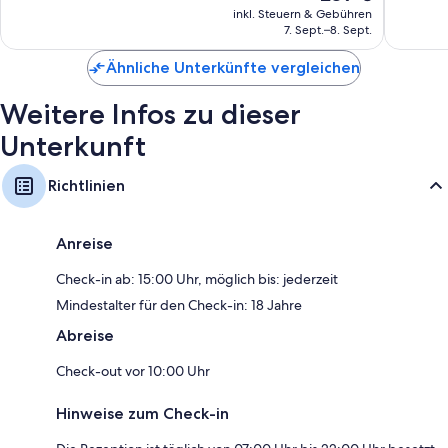
Preis
gut,
125
inkl. Steuern & Gebühren
Möblierte Balkone oder Patios, Kleiderschränke und separate
beträgt
7. Sept.–8. Sept.
173
Bewert
Essbereiche
239 €
Bewertungen
Ähnliche Unterkünfte vergleichen
Weitere Infos zu dieser
Unterkunft
Richtlinien
Anreise
Check-in ab: 15:00 Uhr, möglich bis: jederzeit
Mindestalter für den Check-in: 18 Jahre
Abreise
Check-out vor 10:00 Uhr
Hinweise zum Check-in