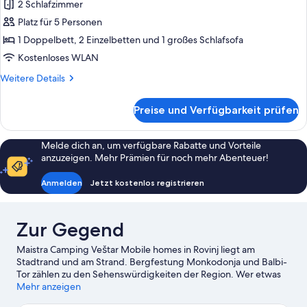
Superior-
2 Schlafzimmer
Unterkunft,
Platz für 5 Personen
2 Schlafzimmer,
1 Doppelbett, 2 Einzelbetten und 1 großes Schlafsofa
Terrasse
Kostenloses WLAN
anzeigen
Weitere
Weitere Details
Details
für
Preise und Verfügbarkeit prüfen
Mobile
Superior-
Unterkunft,
Melde dich an, um verfügbare Rabatte und Vorteile
2 Schlafzimmer,
anzuzeigen. Mehr Prämien für noch mehr Abenteuer!
Terrasse
Anmelden
Jetzt kostenlos registrieren
Zur Gegend
Maistra Camping Veštar Mobile homes in Rovinj liegt am
Stadtrand und am Strand. Bergfestung Monkodonja und Balbi-
Tor zählen zu den Sehenswürdigkeiten der Region. Wer etwas
unternehmen möchte, wird hier fündig: Jachthafen von Rovinj
Mehr anzeigen
und Goldenes Kap. Du bist mit Kindern unterwegs? Mit diesen