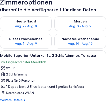
Zimmeroptionen
Überprüfe die Verfügbarkeit für diese Daten
Überprüfe die Verfügbarkeit für heute Nacht, Aug. 7 - Aug. 8.
Überprüfe die Verfügbarkeit f
Heute Nacht
Morgen
Aug. 7 - Aug. 8
Aug. 8 - Aug. 9
Überprüfe die Verfügbarkeit für dieses Wochenende, Aug. 7 - 
Überprüfe die Verfügbarkeit f
Dieses Wochenende
Nächstes Wochenende
Aug. 7 - Aug. 9
Aug. 14 - Aug. 16
Alle
Ein überdachter Essbereich im Freien 
17
Mobile Superior-Unterkunft, 2 Schlafzimmer, Terrasse
Fotos
Eingeschränkter Meerblick
für
32 m²
Mobile
Superior-
2 Schlafzimmer
Unterkunft,
Platz für 5 Personen
2 Schlafzimmer,
1 Doppelbett, 2 Einzelbetten und 1 großes Schlafsofa
Terrasse
Kostenloses WLAN
anzeigen
Weitere
Weitere Details
Details