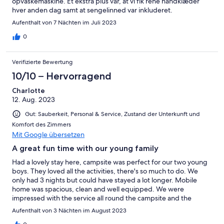
opvaskemaskine. Et ekstra plus var, at vi fik rene håndklæder
hver anden dag samt at sengelinned var inkluderet.
Aufenthalt von 7 Nächten im Juli 2023
0
Verifizierte Bewertung
10/10 – Hervorragend
Charlotte
12. Aug. 2023
Gut: Sauberkeit, Personal & Service, Zustand der Unterkunft und
Komfort des Zimmers
Mit Google übersetzen
A great fun time with our young family
Had a lovely stay here, campsite was perfect for our two young
boys. They loved all the activities, there's so much to do. We
only had 3 nights but could have stayed a lot longer. Mobile
home was spacious, clean and well equipped. We were
impressed with the service all round the campsite and the
facilities were of good quality. Definitely would return and
Aufenthalt von 3 Nächten im August 2023
recommend.