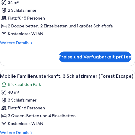
34 m²
Mobile
Unterkunft,
2 Schlafzimmer
2 Schlafzimmer
Platz für 5 Personen
(Forest
2 Doppelbetten, 2 Einzelbetten und 1 großes Schlafsofa
Escape)
Kostenloses WLAN
anzeigen
Weitere
Weitere Details
Details
für
Preise und Verfügbarkeit prüfen
Mobile
Unterkunft,
2 Schlafzimmer
Alle
Ein moderner Raum mit einem gelben S
8
(Forest
Mobile Familienunterkunft, 3 Schlafzimmer (Forest Escape)
Fotos
Escape)
Blick auf den Park
für
40 m²
Mobile
Familienunterkunft,
3 Schlafzimmer
3 Schlafzimmer
Platz für 6 Personen
(Forest
3 Queen-Betten und 4 Einzelbetten
Escape)
Kostenloses WLAN
anzeigen
Weitere
Weitere Details