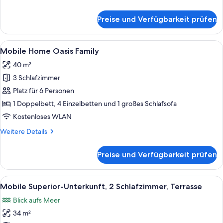
Details
für
Preise und Verfügbarkeit prüfen
Mobile
Familienunterkunft,
3 Schlafzimmer
Alle
Ein Poolbereich mit Liegestühlen und
12
(Forest
Mobile Home Oasis Family
Fotos
Escape)
40 m²
für
3 Schlafzimmer
Mobile
Home
Platz für 6 Personen
Oasis
1 Doppelbett, 4 Einzelbetten und 1 großes Schlafsofa
Family
Kostenloses WLAN
anzeigen
Weitere
Weitere Details
Details
für
Preise und Verfügbarkeit prüfen
Mobile
Home
Oasis
Alle
Ein Hotelzimmer mit einem hölzernen 
5
Family
Mobile Superior-Unterkunft, 2 Schlafzimmer, Terrasse
Fotos
Blick aufs Meer
für
34 m²
Mobile