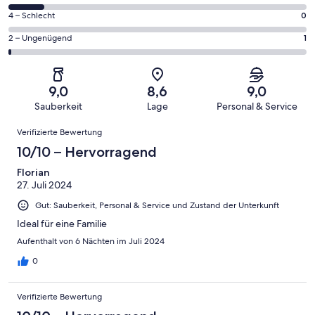
insgesamt
Gästebewertungen
von
120
0
4 – Schlecht
0
haben
insgesamt
Gästebewertungen
von
eine
120
1
2 – Ungenügend
1
haben
insgesamt
Bewertung
Gästebewertungen
von
eine
120
von
haben
insgesamt
Bewertung
Gästebewertungen
10
eine
120
von
haben
9,0
8,6
9,0
-
Bewertung
Gästebewertungen
8
eine
Sauberkeit
Lage
Personal & Service
Hervorragend
von
haben
-
Bewertung
Bewertungen
6
eine
Gut
Verifizierte Bewertung
von
-
Bewertung
4
10/10 – Hervorragend
Okay
von
-
2
Florian
Schlecht
27. Juli 2024
-
Ungenügend
Gut: Sauberkeit, Personal & Service und Zustand der Unterkunft
Ideal für eine Familie
Aufenthalt von 6 Nächten im Juli 2024
0
Verifizierte Bewertung