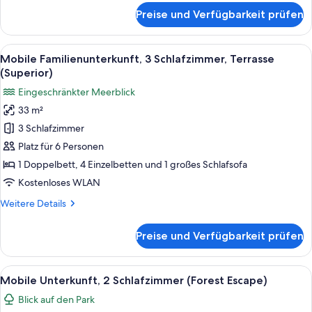
für
Preise und Verfügbarkeit prüfen
Mobile
Superior-
Unterkunft,
Alle
Ein Hotelzimmer mit einem großen Bet
5
2 Schlafzimmer,
Mobile Familienunterkunft, 3 Schlafzimmer, Terrasse
Fotos
Terrasse
(Superior)
für
Eingeschränkter Meerblick
Mobile
33 m²
Familienunterkunft,
3 Schlafzimmer
3 Schlafzimmer,
Terrasse
Platz für 6 Personen
(Superior)
1 Doppelbett, 4 Einzelbetten und 1 großes Schlafsofa
anzeigen
Kostenloses WLAN
Weitere
Weitere Details
Details
für
Preise und Verfügbarkeit prüfen
Mobile
Familienunterkunft,
3 Schlafzimmer,
Alle
Überdachte Terrasse im Freien mit Tis
8
Terrasse
Mobile Unterkunft, 2 Schlafzimmer (Forest Escape)
Fotos
(Superior)
Blick auf den Park
für