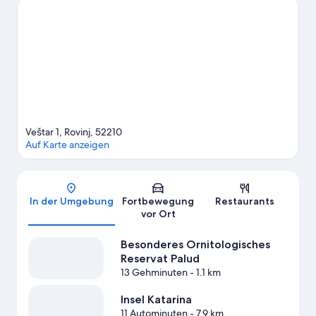
Attraktionen kannst du den Kleinen bestimmt eine Freude
machen: Aquarium und Paleo Park. Erlebe beim Radfahren und
auf den Wander-/Radwegen die wunderbare Vielfalt der
Region.
Zum Reiseführer für Rovinj
Veštar 1, Rovinj, 52210
Auf Karte anzeigen
Karte
In der Umgebung
Fortbewegung
Restaurants
vor Ort
Besonderes Ornitologisches
Reservat Palud
13 Gehminuten
- 1.1 km
Insel Katarina
11 Autominuten
- 7.9 km