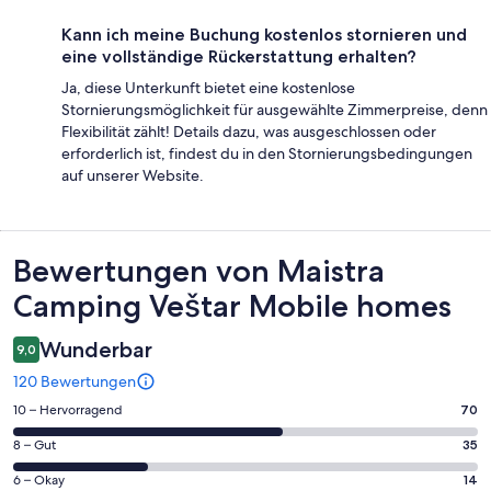
Kann ich meine Buchung kostenlos stornieren und
eine vollständige Rückerstattung erhalten?
Ja, diese Unterkunft bietet eine kostenlose
Stornierungsmöglichkeit für ausgewählte Zimmerpreise, denn
Flexibilität zählt! Details dazu, was ausgeschlossen oder
erforderlich ist, findest du in den Stornierungsbedingungen
auf unserer Website.
Bewertungen
Bewertungen von Maistra
Camping Veštar Mobile homes
Wunderbar
9,0
120 Bewertungen
70
10 – Hervorragend
70
von
35
8 – Gut
35
insgesamt
von
120
14
6 – Okay
14