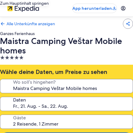
Zum Hauptinhalt springen
App herunterladen
Alle Unterkünfte anzeigen
Ganzes Ferienhaus
Maistra Camping Veštar Mobile
homes
5.0-
Sterne-
Unterkunft
Wähle deine Daten, um Preise zu sehen
Wo soll’s hingehen?
Daten
Gäste