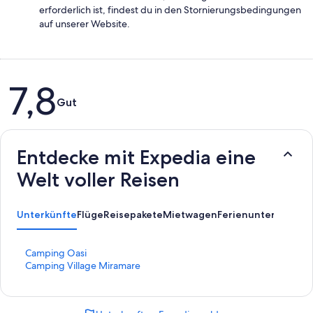
erforderlich ist, findest du in den Stornierungsbedingungen
auf unserer Website.
Bewertungen
7,8
Gut
Entdecke mit Expedia eine
Welt voller Reisen
Unterkünfte
Flüge
Reisepakete
Mietwagen
Ferienunterkünfte
A
L
Camping Oasi
i
L
Camping Village Miramare
n
i
k
n
,
k