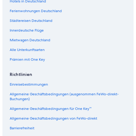
:
t
Hotels in Deutschland
C
:
Ferienwohnungen Deutschland
a
C
m
a
Städtereisen Deutschland
p
m
i
p
Innerdeutsche Flüge
n
i
g
n
Mietwagen Deutschland
O
g
Alle Unterkunftsarten
a
V
s
i
Prämien mit One Key
i
l
l
a
Richtlinien
g
e
Einreisebestimmungen
M
i
Allgemeine Geschäftsbedingungen (ausgenommen FeWo-direkt-
Buchungen)
r
a
Allgemeine Geschäftsbedingungen für One Key™
m
a
Allgemeine Geschäftsbedingungen von FeWo-direkt
r
e
Barrierefreiheit