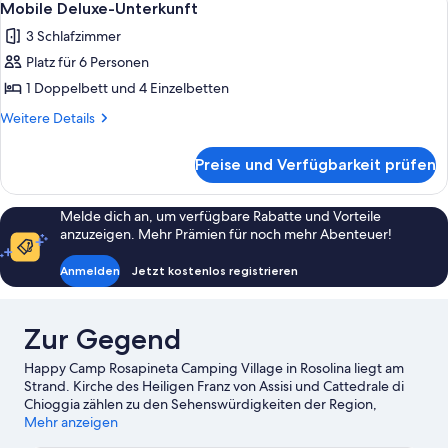
9
2 Schlafzimmer
Mobile Deluxe-Unterkunft
Fotos
3 Schlafzimmer
für
Platz für 6 Personen
Mobile
Deluxe-
1 Doppelbett und 4 Einzelbetten
Unterkunft
Weitere
Weitere Details
anzeigen
Details
für
Preise und Verfügbarkeit prüfen
Mobile
Deluxe-
Unterkunft
Melde dich an, um verfügbare Rabatte und Vorteile
anzuzeigen. Mehr Prämien für noch mehr Abenteuer!
Anmelden
Jetzt kostenlos registrieren
Zur Gegend
Happy Camp Rosapineta Camping Village in Rosolina liegt am
Strand. Kirche des Heiligen Franz von Assisi und Cattedrale di
Chioggia zählen zu den Sehenswürdigkeiten der Region,
während du hier die Schönheit der Natur bewundern kannst:
Mehr anzeigen
Bagno Arcobaleno und Bagno Serenella. Du bist mit Kindern