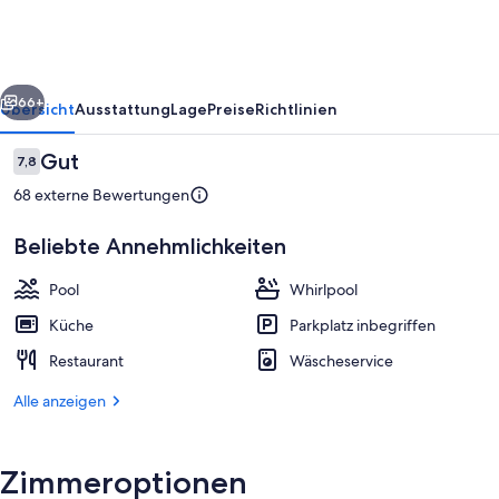
Camping
Village
rück
Weiter
66+
Übersicht
Ausstattung
Lage
Preise
Richtlinien
Bewertungen
Gut
7,8
7,8 von 10.
68 externe Bewertungen
Beliebte Annehmlichkeiten
Pool
Whirlpool
Küche
Parkplatz inbegriffen
Am Strand, Volleyball
Restaurant
Wäscheservice
Alle anzeigen
Zimmeroptionen