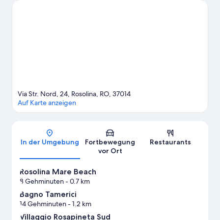
unterwegs? Mit diesen Attraktionen kannst du den Kleinen
bestimmt eine Freude machen: Botanischer Garten und Astoria
Village.
Zum Reiseführer für Rosolina
Weitere Campingplätze in Rosolina anzeigen
Via Str. Nord, 24, Rosolina, RO, 37014
Auf Karte anzeigen
Karte
In der Umgebung
Fortbewegung
Restaurants
vor Ort
Rosolina Mare Beach
8 Gehminuten
- 0.7 km
Bagno Tamerici
14 Gehminuten
- 1.2 km
Villaggio Rosapineta Sud