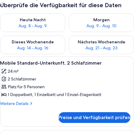
Überprüfe die Verfügbarkeit für diese Daten
Überprüfe die Verfügbarkeit für heute Nacht, Aug. 8 - Aug. 9.
Überprüfe die Verfügbarkeit f
Heute Nacht
Morgen
Aug. 8 - Aug. 9
Aug. 9 - Aug. 10
Überprüfe die Verfügbarkeit für dieses Wochenende, Aug. 14 -
Überprüfe die Verfügbarkeit f
Dieses Wochenende
Nächstes Wochenende
Aug. 14 - Aug. 16
Aug. 21 - Aug. 23
Alle
Eine kompakte Küche mit Essbereich,
7
Mobile Standard-Unterkunft, 2 Schlafzimmer
Fotos
24 m²
für
2 Schlafzimmer
Mobile
Standard-
Platz für 5 Personen
Unterkunft,
1 Doppelbett, 1 Einzelbett und 1 Einzel-Etagenbett
2 Schlafzimmer
Weitere
Weitere Details
anzeigen
Details
für
Preise und Verfügbarkeit prüfen
Mobile
Standard-
Unterkunft,
Alle
Ein kleines, gemütliches Zimmer mit z