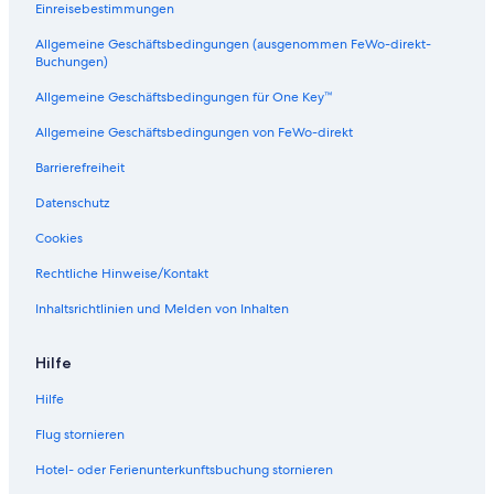
t
Einreisebestimmungen
l
Allgemeine Geschäftsbedingungen (ausgenommen FeWo-direkt-
e
Buchungen)
r
M
Allgemeine Geschäftsbedingungen für One Key™
a
r
Allgemeine Geschäftsbedingungen von FeWo-direkt
i
n
Barrierefreiheit
a
Datenschutz
Cookies
Rechtliche Hinweise/Kontakt
Inhaltsrichtlinien und Melden von Inhalten
Hilfe
Hilfe
Flug stornieren
Hotel- oder Ferienunterkunftsbuchung stornieren