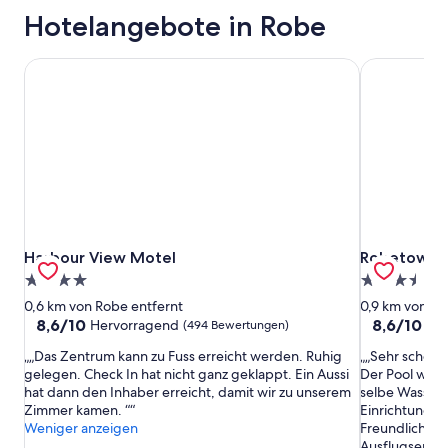
Hotelangebote in Robe
Harbour View Motel
Robetown M
Harbour View Motel
Robetown M
Harbour View Motel
Robetown 
4.0-
3.5-
Sterne-
Sterne-
0,6 km von Robe entfernt
0,9 km von Ro
Unterkunft
Unterkunft
8.6
8.6
8,6/10
8,6/10
Hervorragend
He
(494 Bewertungen)
von
von
„Das Zentrum kann zu Fuss erreicht werden. Ruhig
„Sehr schöne
10,
10,
gelegen. Check In hat nicht ganz geklappt. Ein Aussi
Der Pool war e
Hervorragend,
Hervorrage
hat dann den Inhaber erreicht, damit wir zu unserem
selbe Wasser
(494
(777
Zimmer kamen. “
Einrichtung Du
Bewertungen)
Bewertunge
Weniger anzeigen
Freundlicher 
Ausflugsempf