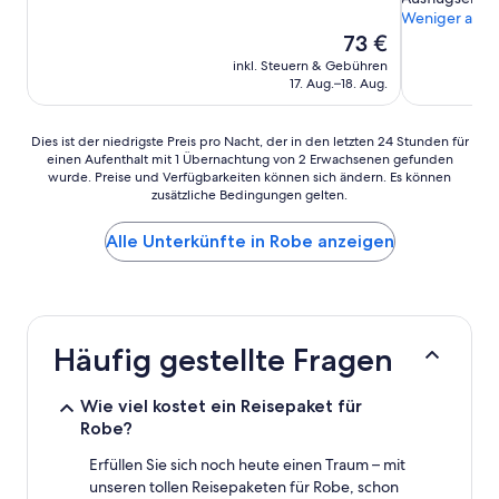
Weniger anze
Der
73 €
Preis
inkl. Steuern & Gebühren
beträgt
17. Aug.–18. Aug.
73 €
Dies
Dies ist der niedrigste Preis pro Nacht, der in den letzten 24 Stunden für
einen Aufenthalt mit 1 Übernachtung von 2 Erwachsenen gefunden
ist
wurde. Preise und Verfügbarkeiten können sich ändern. Es können
der
zusätzliche Bedingungen gelten.
niedrigste
Preis
Alle Unterkünfte in Robe anzeigen
pro
Nacht,
der
in
den
letzten
Häufig gestellte Fragen
24 Stunden
für
einen
Wie viel kostet ein Reisepaket für
Aufenthalt
Robe?
mit
1 Übernachtung
Erfüllen Sie sich noch heute einen Traum – mit
von
unseren tollen Reisepaketen für Robe, schon