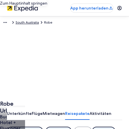
Zum Hauptinhalt springen
App herunterladen
South Australia
Robe
Robe
Urlaub
Unterkünfte
Flüge
Mietwagen
Reisepakete
Aktivitäten
günstig
Buche
Hotel +
buchen
Flug oder