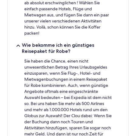
2 Erwachsenen
ab absolut erschwinglichen ! Wählen Sie
gefunden
einfach passende Hotels, Flüge und
wurde.
Mietwagen aus, und fügen Sie dann ein paar
Preise
unserer vielen verschiedenen Aktivitäten
und
hinzu. Voilà, schon können Sie die Koffer
Verfügbarkeiten
packen!
können
sich
ändern.
Wie bekomme ich ein günstiges
Es
Reisepaket für Robe?
können
zusätzliche
Sie haben die Chance, einen nicht
Bedingungen
unwesentlichen Betrag Ihres Urlaubsgeldes
gelten.
einzusparen, wenn Sie Flug-, Hotel- und
Mietwagenbuchungen in einem Reisepaket
für Robe kombinieren. Auch, wenn günstige
Angebote oftmals eine eingeschränkte
Auswahl bedeuten – bei Expedia ist dem nicht
so. Bei uns haben Sie mehr als 500 Airlines
und mehr als 1.000.000 Hotels rund um den
Globus zur Auswahl! Der Clou dabei: Wenn Sie
der Buchung dann noch Touren und
Aktivitäten hinzufügen, sparen Sie sogar noch
mehr Geld. Und dann ist nur noch Zeit für