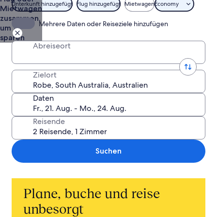
Unterkunft hinzugefügt
Flug hinzugefügt
Mietwagen
Economy
Mietwagen
zusammen,
Mehrere Daten oder Reiseziele hinzufügen
um zu
sparen
Abreiseort
Zielort
Daten
Reisende
Suchen
Plane, buche und reise
unbesorgt