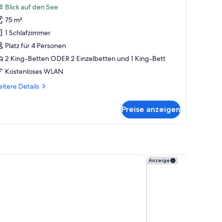
Blick auf den See
ür
75 m²
partment,
 Schlafzimmer,
1 Schlafzimmer
eeblick
Platz für 4 Personen
nzeigen
2 King-Betten ODER 2 Einzelbetten und 1 King-Bett
Kostenloses WLAN
itere
itere Details
tails
r
Preise anzeigen
artment,
Schlafzimmer,
eblick
stown
The Carlin Boutique 
Anzeige