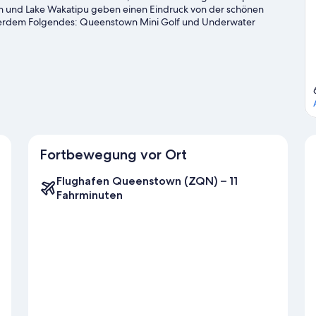
h und Lake Wakatipu geben einen Eindruck von der schönen
außerdem Folgendes: Queenstown Mini Golf und Underwater
iden Highlights: Kiwi Park und Queenstown Ice Arena. Die Region
nd Snowboarden.
Zum Reiseführer für Queenstown
Fortbewegung vor Ort
Flughafen Queenstown (ZQN) – 11
Fahrminuten