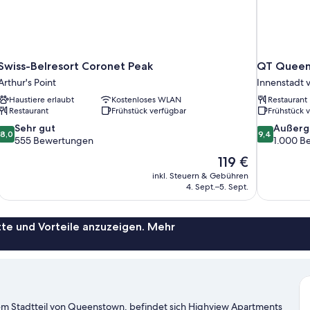
Swiss-Belresort Coronet Peak
QT Queen
Arthur's Point
Innenstadt
Haustiere erlaubt
Kostenloses WLAN
Restaurant
Restaurant
Frühstück verfügbar
Frühstück 
8.0
9.4
Sehr gut
Außerg
8,0
9,4
von
von
555 Bewertungen
1.000 B
10,
10,
Der
119 €
Sehr
Außergewöh
Preis
inkl. Steuern & Gebühren
gut,
1.000
beträgt
4. Sept.–5. Sept.
555
Bewertung
119 €
Bewertungen
te und Vorteile anzuzeigen. Mehr
m Stadtteil von Queenstown, befindet sich Highview Apartments