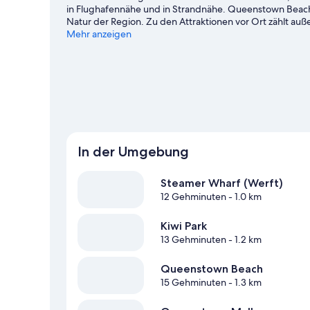
in Flughafennähe und in Strandnähe. Queenstown Beac
Natur der Region. Zu den Attraktionen vor Ort zählt 
Observatory. Ebenfalls einen Besuch wert sind diese be
Mehr anzeigen
bietet sehr viele Aktivitäten, zum Beispiel Skipisten u
Weitere Aparthotels in Queenstown anzeigen
In der Umgebung
Steamer Wharf (Werft)
12 Gehminuten
- 1.0 km
Kiwi Park
13 Gehminuten
- 1.2 km
Queenstown Beach
15 Gehminuten
- 1.3 km