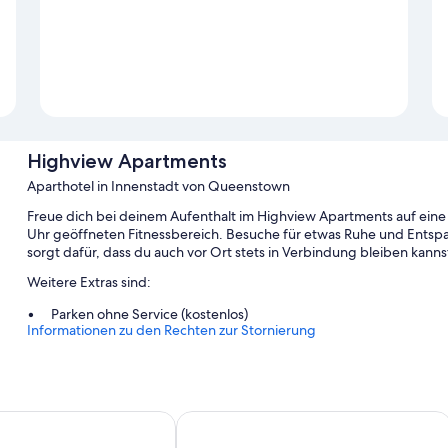
Highview Apartments
Aparthotel in Innenstadt von Queenstown
Freue dich bei deinem Aufenthalt im Highview Apartments auf eine
Uhr geöffneten Fitnessbereich. Besuche für etwas Ruhe und Ents
sorgt dafür, dass du auch vor Ort stets in Verbindung bleiben kanns
Weitere Extras sind:
Parken ohne Service (kostenlos)
Informationen zu den Rechten zur Stornierung
Gepäckaufbewahrung, Unterstützung bei der Tourenplanung/be
Gartenmöbel und Grillmöglichkeiten
Gästebewertungen zufolge wissen Reisende vor allem das hilfsb
stown Five Mile
voco Queenstown by IHG
Zimmerausstattung