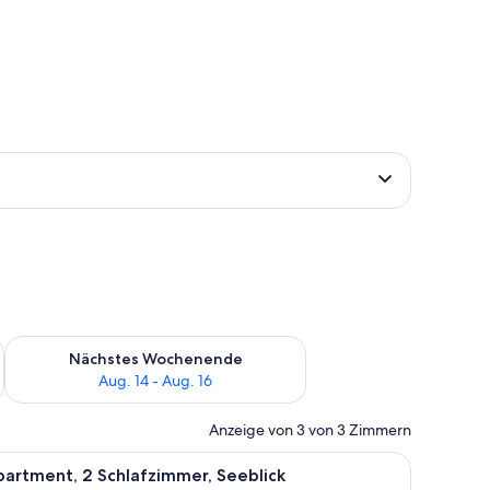
es Wochenende, Aug. 7 - Aug. 9.
Überprüfe die Verfügbarkeit für nächstes Wochenende, Aug. 1
Nächstes Wochenende
Aug. 14 - Aug. 16
Anzeige von 3 von 3 Zimmern
iel Grün.
lbrett, Babybetten, kostenloses WLAN
le
Ein modernes Wohnzimmer mit einer Couch und
14
artment, 2 Schlafzimmer, Seeblick
otos