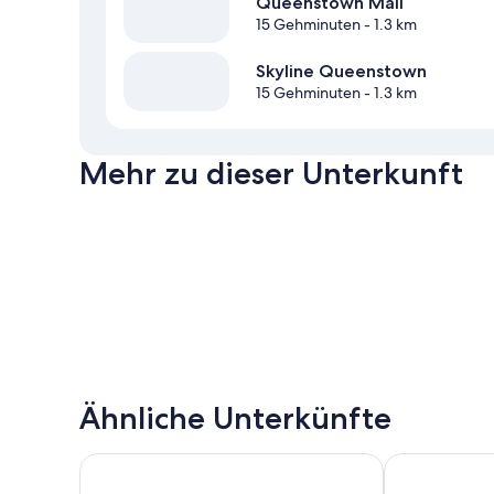
Queenstown Mall
15 Gehminuten
- 1.3 km
Skyline Queenstown
15 Gehminuten
- 1.3 km
Mehr zu dieser Unterkunft
Ähnliche Unterkünfte
Ramada by Wyndham Queenstown Central
Sudima Queen