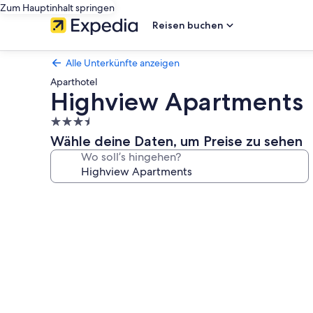
Zum Hauptinhalt springen
Reisen buchen
Alle Unterkünfte anzeigen
Aparthotel
Highview Apartments
3.5-
Sterne-
Wähle deine Daten, um Preise zu sehen
Unterkunft
Wo soll’s hingehen?
Fotogalerie
von
Highview
Apartments