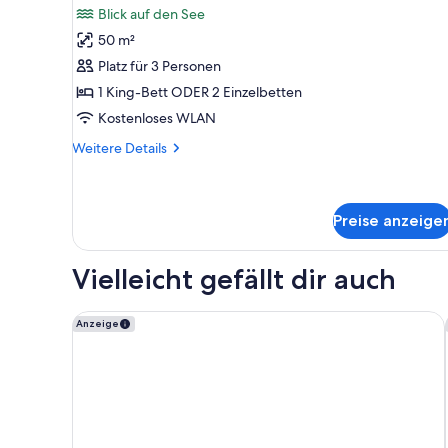
Zimmer
Blick auf den See
für
50 m²
Apartment,
1
Platz für 3 Personen
Schlafzimmer,
1 King-Bett ODER 2 Einzelbetten
Seeblick
Kostenloses WLAN
anzeigen
Weitere
Weitere Details
Details
für
Apartment,
1
Preise anzeige
Schlafzimmer,
Seeblick
Vielleicht gefällt dir auch
Swiss-Belsuites Pounamu Queenstown
Anzeige