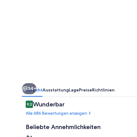
34+
Übersicht
Ausstattung
Lage
Preise
Richtlinien
Bewertungen
Wunderbar
9,2
9,2 von 10.
Alle 686 Bewertungen anzeigen
Beliebte Annehmlichkeiten