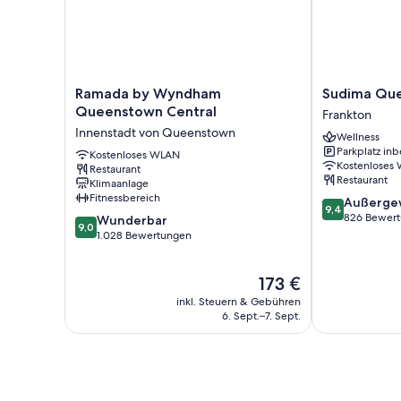
Ramada
Sudima
Ramada by Wyndham
Sudima Que
by
Queenstown
Queenstown Central
Frankton
Wyndham
Five
Innenstadt von Queenstown
Wellness
Queenstown
Mile
Parkplatz inb
Central
Kostenloses WLAN
Frankton
Kostenloses
Restaurant
Innenstadt
Restaurant
Klimaanlage
von
Fitnessbereich
9.4
Außerge
Queenstown
9,4
von
826 Bewer
9.0
Wunderbar
9,0
10,
von
1.028 Bewertungen
Außergewöhnl
10,
826
Wunderbar,
Der
173 €
Bewertungen
1.028
Preis
Bewertungen
inkl. Steuern & Gebühren
beträgt
6. Sept.–7. Sept.
173 €