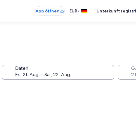
•
App öffnen
EUR
Unterkunft registr
Daten
G