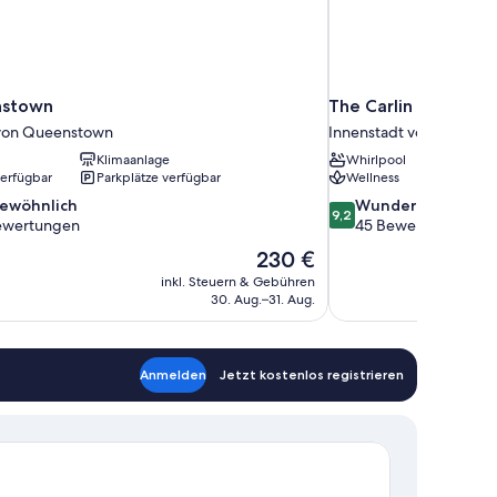
stown
The Carlin Boutique
 von Queenstown
Innenstadt von Queens
Klimaanlage
Whirlpool
verfügbar
Parkplätze verfügbar
Wellness
9.2
ewöhnlich
Wunderbar
9,2
von
ewertungen
45 Bewertungen
10,
Der
230 €
nlich,
Wunderbar,
Preis
inkl. Steuern & Gebühren
45
beträgt
30. Aug.–31. Aug.
en
Bewertungen
230 €
Anmelden
Jetzt kostenlos registrieren