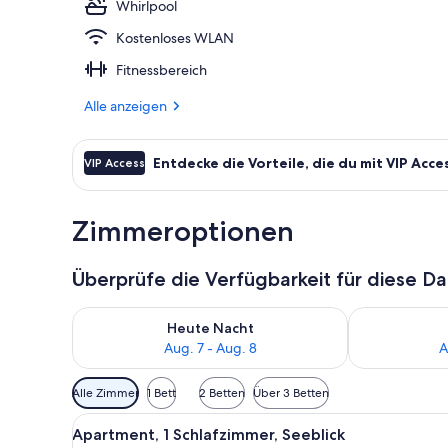
Whirlpool
Kostenloses WLAN
LCD-Fernseh
Fitnessbereich
Alle anzeigen
Entdecke die Vorteile, die du mit VIP Acce
VIP Access
Zimmeroptionen
Überprüfe die Verfügbarkeit für diese D
Überprüfe die Verfügbarkeit für heute Nacht, Aug. 7
Überprüfe die
Heute Nacht
Aug. 7 - Aug. 8
A
Verfügbare
Alle Zimmer
1 Bett
2 Betten
Über 3 Betten
Filter
Alle
Ein Balkon mit Tisch und Stühl
für
11
Apartment, 1 Schlafzimmer, Seeblick
Fotos