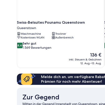
Swiss-Belsuites Pounamu Queenstown
Queenstown
Waschmaschine
Trockner
Kostenloses WLAN
Außenbereich
8.4
Sehr gut
8,4
von
1.569 Bewertungen
10,
Der
136 €
Sehr
Preis
inkl. Steuern & Gebühren
gut,
beträgt
12. Aug.–13. Aug.
1.569
136 €
Bewertungen
Melde dich an, um verfügbare Rabat
Prämien für noch mehr Abenteuer!
Zur Gegend
Mitten in der Gegend Innenstadt von Queenstown, eine