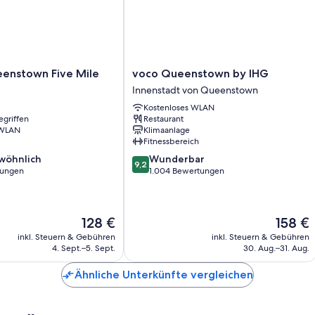
Alle individuell eingerichteten Zimmer bieten Annehmlichkeiten wi
Weitere Ausstattungsmerkmale und Services sind zum Beispiel:
Hochstuhl, Kinderbücher und Babybetten
Badewannen oder Duschen, kostenlose Toilettenartikel und Ha
voco
enstown Five Mile
voco Queenstown by IHG
Queenstown
Balkone oder Patios, Kleiderschränke und Kühlschränke
Innenstadt von Queenstown
by
Kostenloses WLAN
IHG
egriffen
Restaurant
Innenstadt
 WLAN
Klimaanlage
von
Fitnessbereich
Queenstown
9.2
wöhnlich
Wunderbar
9,2
von
tungen
1.004 Bewertungen
10,
ich,
Wunderbar,
1.004
Der
Der
128 €
158 €
Bewertungen
Preis
Preis
inkl. Steuern & Gebühren
inkl. Steuern & Gebühren
beträgt
beträgt
4. Sept.–5. Sept.
30. Aug.–31. Aug.
128 €
158 €
Ähnliche Unterkünfte vergleichen