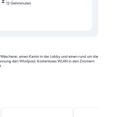
12 Gehminuten
 Wäscherei, einen Kamin in der Lobby und einen rund um die
pannung den Whirlpool. Kostenloses WLAN in den Zimmern
t.
im Ticketerwerb und ein Safe an der Rezeption
ereite Personal der Unterkunft zu schätzen.
Swiss-Belsuites Pounamu Queenstown
La Quinta by Wyndham