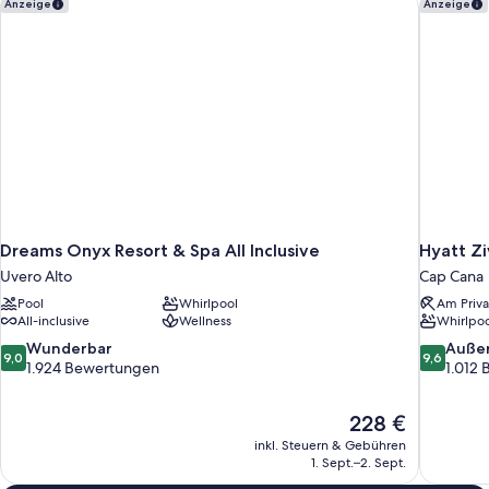
Dreams Onyx Resort & Spa All Inclusive
Hyatt Ziv
Anzeige
Anzeige
Dreams Onyx Resort & Spa All Inclusive
Hyatt Zi
Uvero Alto
Cap Cana
Pool
Whirlpool
Am Priva
All-inclusive
Wellness
Whirlpoo
9.0
9.6
Wunderbar
Auße
9,0
9,6
von
von
1.924 Bewertungen
1.012
10,
10,
Wunderbar,
Außergewö
Der
228 €
1.924
1.012
Preis
Bewertungen
Bewertun
inkl. Steuern & Gebühren
beträgt
1. Sept.–2. Sept.
228 €