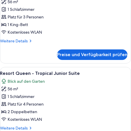
56 m²
Resort
King
1 Schlafzimmer
-
Platz für 3 Personen
Tropical
1 King-Bett
Junior
Kostenloses WLAN
Suite
Weitere
Weitere Details
anzeigen
Details
für
Preise und Verfügbarkeit prüfen
Resort
King
-
Alle
Ein Hotelzimmer mit zwei Betten, ein
5
Tropical
Resort Queen - Tropical Junior Suite
Fotos
Junior
Blick auf den Garten
Suite
für
56 m²
Resort
Queen
1 Schlafzimmer
-
Platz für 4 Personen
Tropical
2 Doppelbetten
Junior
Kostenloses WLAN
Suite
Weitere
Weitere Details
anzeigen