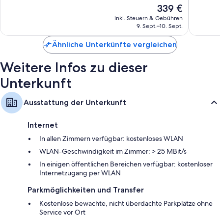
Der
339 €
gut,
gut,
Preis
597
1.017
inkl. Steuern & Gebühren
beträgt
Bewertungen
Bewert
9. Sept.–10. Sept.
339 €
Ähnliche Unterkünfte vergleichen
Weitere Infos zu dieser
Unterkunft
Ausstattung der Unterkunft
Internet
In allen Zimmern verfügbar: kostenloses WLAN
WLAN-Geschwindigkeit im Zimmer: > 25 MBit/s
In einigen öffentlichen Bereichen verfügbar: kostenloser
Internetzugang per WLAN
Parkmöglichkeiten und Transfer
Kostenlose bewachte, nicht überdachte Parkplätze ohne
Service vor Ort