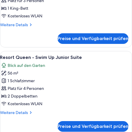
-
Platz für 3 Personen
Swim
1 King-Bett
Up
Kostenloses WLAN
Junior
Weitere
Weitere Details
Suite
Details
anzeigen
für
Preise und Verfügbarkeit prüfen
Resort
King
-
Alle
Ein Hotelzimmer mit zwei Betten, einem
6
Swim
Resort Queen - Swim Up Junior Suite
Fotos
Up
Blick auf den Garten
Junior
für
Suite
56 m²
Resort
Queen
1 Schlafzimmer
-
Platz für 4 Personen
Swim
2 Doppelbetten
Up
Kostenloses WLAN
Junior
Weitere
Weitere Details
Suite
Details
anzeigen
für
Preise und Verfügbarkeit prüfen
Resort