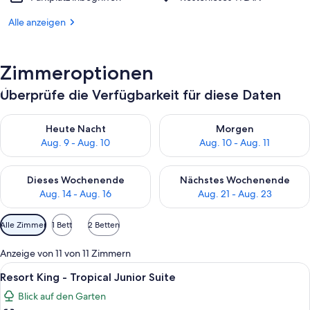
Alle anzeigen
Zimmeroptionen
Überprüfe die Verfügbarkeit für diese Daten
Überprüfe die Verfügbarkeit für heute Nacht, Aug. 9 - Aug. 10
Überprüfe die Verfügbarkeit fü
Heute Nacht
Morgen
Aug. 9 - Aug. 10
Aug. 10 - Aug. 11
Überprüfe die Verfügbarkeit für dieses Wochenende, Aug. 14 -
Überprüfe die Verfügbarkeit f
Dieses Wochenende
Nächstes Wochenende
Aug. 14 - Aug. 16
Aug. 21 - Aug. 23
Verfügbare
Alle Zimmer
1 Bett
2 Betten
Filter
für
Anzeige von 11 von 11 Zimmern
Zimmer
Alle
Resort King - Tropical Junior Suite | 
6
Resort King - Tropical Junior Suite
Fotos
Blick auf den Garten
für