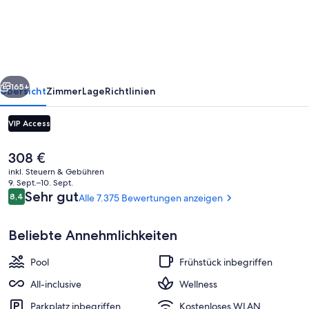
Bávaro
Resort
Spa
&
rück
Weiter
Casino
165+
Übersicht
Zimmer
Lage
Richtlinien
-
VIP Access
All
Inclusive
Der
308 €
aktuelle
inkl. Steuern & Gebühren
Preis
9. Sept.–10. Sept.
beträgt
Bewertungen
Sehr gut
8,4
Alle 7.375 Bewertungen anzeigen
8,4 von 10.
308 €.
Beliebte Annehmlichkeiten
5 Außenpools, geöffnet von 07:00 Uhr
Pool
Frühstück inbegriffen
All-inclusive
Wellness
Parkplatz inbegriffen
Kostenloses WLAN