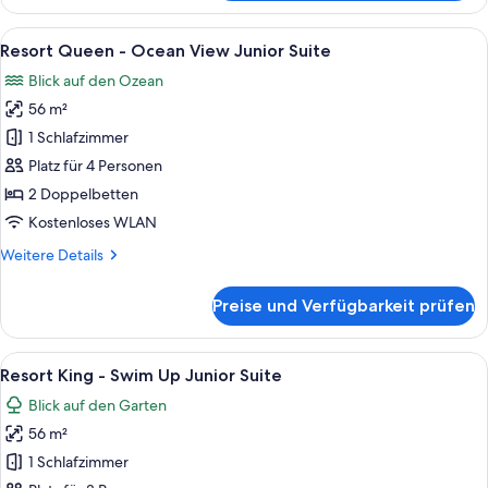
King
-
Alle
Ein modernes Hotelzimmer mit zwei Be
5
Ocean
Resort Queen - Ocean View Junior Suite
Fotos
View
Blick auf den Ozean
Junior
für
Suite
56 m²
Resort
Queen
1 Schlafzimmer
-
Platz für 4 Personen
Ocean
2 Doppelbetten
View
Kostenloses WLAN
Junior
Weitere
Weitere Details
Suite
Details
anzeigen
für
Preise und Verfügbarkeit prüfen
Resort
Queen
-
Alle
Ein Mann im Schwimmbecken, im Hint
6
Ocean
Resort King - Swim Up Junior Suite
Fotos
View
Blick auf den Garten
Junior
für
Suite
56 m²
Resort
King
1 Schlafzimmer