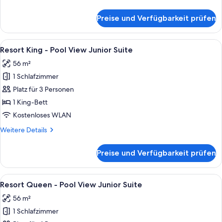
Details
für
Preise und Verfügbarkeit prüfen
Resort
Queen
-
Alle
Ein modernes Hotelzimmer mit einem gr
5
Tropical
Resort King - Pool View Junior Suite
Fotos
Junior
56 m²
Suite
für
1 Schlafzimmer
Resort
King
Platz für 3 Personen
-
1 King-Bett
Pool
Kostenloses WLAN
View
Weitere
Weitere Details
Junior
Details
Suite
für
Preise und Verfügbarkeit prüfen
Resort
anzeigen
King
-
Alle
Ein Hotelzimmer mit zwei Betten, einem
5
Pool
Resort Queen - Pool View Junior Suite
Fotos
View
56 m²
Junior
für
Suite
1 Schlafzimmer
Resort