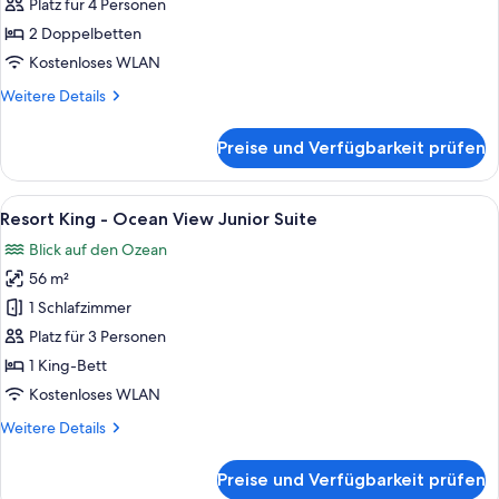
Queen
Platz für 4 Personen
-
2 Doppelbetten
Pool
Kostenloses WLAN
View
Weitere
Weitere Details
Junior
Details
Suite
für
Preise und Verfügbarkeit prüfen
Resort
anzeigen
Queen
-
Alle
Ein modernes Hotelzimmer mit einem g
5
Pool
Resort King - Ocean View Junior Suite
Fotos
View
Blick auf den Ozean
Junior
für
Suite
56 m²
Resort
King
1 Schlafzimmer
-
Platz für 3 Personen
Ocean
1 King-Bett
View
Kostenloses WLAN
Junior
Weitere
Weitere Details
Suite
Details
anzeigen
für
Preise und Verfügbarkeit prüfen
Resort