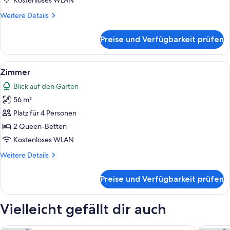
Kostenloses WLAN
Weitere
Weitere Details
Details
für
Preise und Verfügbarkeit prüfen
Zimmer
Alle
Ein Hotelzimmer mit zwei Betten, ein
3
Zimmer
Fotos
Blick auf den Garten
für
56 m²
Zimmer
anzeigen
Platz für 4 Personen
2 Queen-Betten
Kostenloses WLAN
Weitere
Weitere Details
Details
für
Preise und Verfügbarkeit prüfen
Zimmer
Vielleicht gefällt dir auch