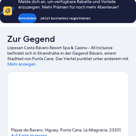
Melde dich an, um verfügbare Rabatte und Vorteile
anzuzeigen. Mehr Prämien für noch mehr Abenteuer!
Anmelden
Jetzt kostenlos registrieren
Zur Gegend
Lopesan Costa Bávaro Resort Spa & Casino - All Inclusive
befindet sich in Strandnähe in der Gegend Bávaro, einem
Stadtteil von Punta Cana. Das Viertel punktet unter anderem mit
guten Einkaufsmöglichkeiten. Golfclub Cana Bay ist einen
Mehr anzeigen
Ausflug wert, wenn du etwas unternehmen möchtest. Wer
lieber die Natur der Region bewundern möchte, sollte
Folgendes besuchen: Playa Bavaro und Playa Los Corales. Playa
del Cortecito und Downtown Punta Cana sind zwei weitere
empfehlenswerte Orte für einen Abstecher. Beim Schnorcheln
und beim Windsurfen finden Wasserratten in der Nähe genug
Abenteuer rund ums kühle Nass.
Zum Reiseführer für Punta
Cana
Weitere Resorts in Punta Cana anzeigen
Playas de Bavaro, Higuey, Punta Cana, La Altagracia, 23301
Auf Karte anzeigen