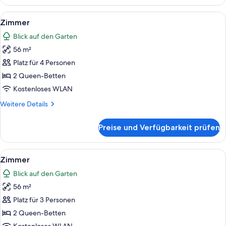
Queen
-
Alle
Ein Hotelzimmer mit zwei Betten, ein
3
Swim
Zimmer
Fotos
Up
Blick auf den Garten
Junior
für
Suite
56 m²
Zimmer
anzeigen
Platz für 4 Personen
2 Queen-Betten
Kostenloses WLAN
Weitere
Weitere Details
Details
für
Preise und Verfügbarkeit prüfen
Zimmer
Alle
Ein Hotelzimmer mit zwei Betten, ein
3
Zimmer
Fotos
Blick auf den Garten
für
56 m²
Zimmer
anzeigen
Platz für 3 Personen
2 Queen-Betten