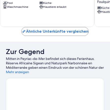
Foulqui
Pool
Küche
-
Narbon
Waschmaschine
Haustiere erlaubt
6
Plage
Küche
Hausti
Pers.
für
Fleury-
6
Saint-
Pers,
Pierre-
Privatpa
la-
Haustie
Ähnliche Unterkünfte vergleichen
Mer
erlaubt
Foulqui
Zur Gegend
Mitten in Peyriac-de-Mer befindet sich dieses Ferienhaus.
Réserve Africaine Sigean und Naturpark Narbonnaise en
Méditerranée geben einen Eindruck von der schönen Natur der
Region. Zu den Attraktionen vor Ort zählt außerdem Folgendes:
Mehr anzeigen
Lutin Park Karussell und Aquajet Parc Canaima. Ebenfalls einen
Besuch wert sind diese beiden Highlights: Pirat'Parc und
Balneoludischer Raum.
Zum Reiseführer für Peyriac-de-Mer
Weitere Ferienunterkünfte in Peyriac-de-Mer
anzeigen