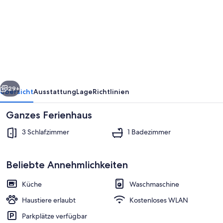
Les
Salins
-
Peyriac
de
Mer
rück
Weiter
29+
Übersicht
Ausstattung
Lage
Richtlinien
Ganzes Ferienhaus
3 Schlafzimmer
1 Badezimmer
Beliebte Annehmlichkeiten
Küche
Waschmaschine
Strand
Haustiere erlaubt
Kostenloses WLAN
Parkplätze verfügbar