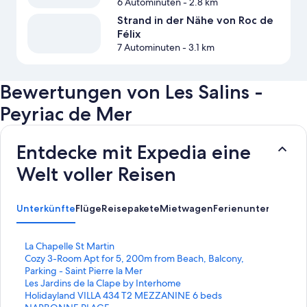
6 Autominuten
- 2.8 km
Strand in der Nähe von Roc de
Félix
7 Autominuten
- 3.1 km
Bewertungen von Les Salins -
Peyriac de Mer
Entdecke mit Expedia eine
Welt voller Reisen
Unterkünfte
Flüge
Reisepakete
Mietwagen
Ferienunterkünfte
A
L
La Chapelle St Martin
i
L
Cozy 3-Room Apt for 5, 200m from Beach, Balcony,
n
i
Parking - Saint Pierre la Mer
k
n
L
Les Jardins de la Clape by Interhome
,
k
i
L
Holidayland VILLA 434 T2 MEZZANINE 6 beds
d
,
n
i