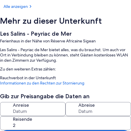
Alle anzeigen
Mehr zu dieser Unterkunft
Les Salins - Peyriac de Mer
Ferienhaus in der Nähe von Réserve Africaine Sigean
Les Salins - Peyriac de Mer bietet alles, was du brauchst. Um auch vor
Ort in Verbindung bleiben zu können, steht Gästen kostenloses WLAN
in den Zimmern zur Verfügung.
Zu den weiteren Extras zählen:
Rauchverbot in der Unterkunft
Informationen zu den Rechten zur Stornierung
Zimmerausstattung
Alle Gästezimmer im Les Salins - Peyriac de Mer überzeugen durch
Gib zur Preisangabe die Daten an
Annehmlichkeiten wie kostenloses WLAN.
Anreise
Abreise
Weitere Ausstattungsmerkmale und Services sind zum Beispiel:
Badezimmer mit Duschen
Reisende
Küchen, Geschirrspüler und Mikrowellen