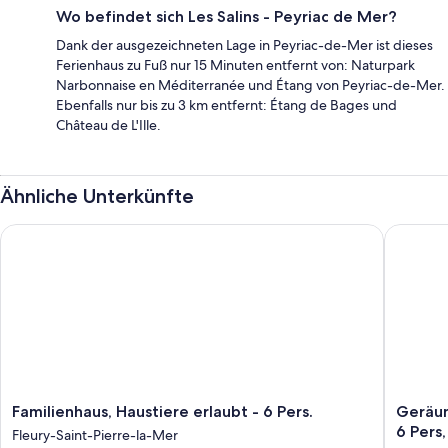
Wo befindet sich Les Salins - Peyriac de Mer?
Dank der ausgezeichneten Lage in Peyriac-de-Mer ist dieses
Ferienhaus zu Fuß nur 15 Minuten entfernt von: Naturpark
Narbonnaise en Méditerranée und Étang von Peyriac-de-Mer.
Ebenfalls nur bis zu 3 km entfernt: Étang de Bages und
Château de L'Ille.
Ähnliche Unterkünfte
Familienhaus, Haustiere erlaubt - 6 Pers.
Geräumig
Familienhaus,
Geräum
Familienhaus, Haustiere erlaubt - 6 Pers.
Geräum
Haustiere
Familienv
6 Pers,
Fleury-Saint-Pierre-la-Mer
erlaubt
in