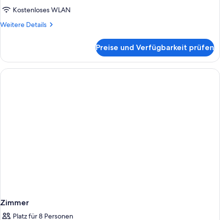
Kostenloses WLAN
Weitere
Weitere Details
Details
für
Preise und Verfügbarkeit prüfen
Zimmer
Zimmer
Platz für 8 Personen