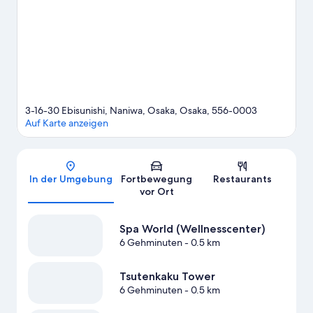
doch einmal hier vorbei: Kyocera Dome Osaka.
Zum Reiseführer
für Osaka
3-16-30 Ebisunishi, Naniwa, Osaka, Osaka, 556-0003
Auf Karte anzeigen
Karte
In der Umgebung
Fortbewegung
Restaurants
vor Ort
Spa World (Wellnesscenter)
6 Gehminuten
- 0.5 km
Tsutenkaku Tower
6 Gehminuten
- 0.5 km