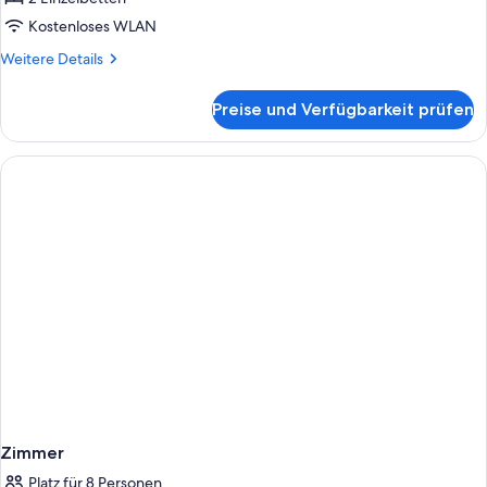
smoking
Kostenloses WLAN
anzeigen
Weitere
Weitere Details
Details
für
Preise und Verfügbarkeit prüfen
Corner
twin
room
Non
smoking
Zimmer
Platz für 8 Personen