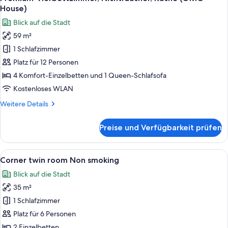
Fotos
Nichtraucher,
House)
Stadtblick
für
Blick auf die Stadt
(IDOBATA)
Premium-
59 m²
Vierbettzimmer,
1 Schlafzimmer
Nichtraucher,
Küche
Platz für 12 Personen
(OMO
4 Komfort-Einzelbetten und 1 Queen-Schlafsofa
House)
Kostenloses WLAN
anzeigen
Weitere
Weitere Details
Details
für
Preise und Verfügbarkeit prüfen
Premium-
Vierbettzimmer,
Nichtraucher,
Alle
Ein modernes Hotelzimmer mit großem F
4
Küche
Corner twin room Non smoking
Fotos
(OMO
Blick auf die Stadt
House)
für
35 m²
Corner
twin
1 Schlafzimmer
room
Platz für 6 Personen
Non
2 Einzelbetten