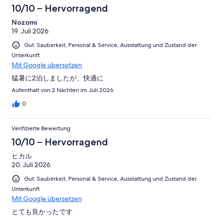
-
Bewertung
4
10/10 – Hervorragend
Okay
von
-
2
Nozomi
Schlecht
19. Juli 2026
-
Ungenügend
Gut: Sauberkeit, Personal & Service, Ausstattung und Zustand der
Unterkunft
Mit Google übersetzen
猛暑に2泊しましたが、快適に
Aufenthalt von 2 Nächten im Juli 2026
0
Verifizierte Bewertung
10/10 – Hervorragend
ヒカル
20. Juli 2026
Gut: Sauberkeit, Personal & Service, Ausstattung und Zustand der
Unterkunft
Mit Google übersetzen
とても良かったです