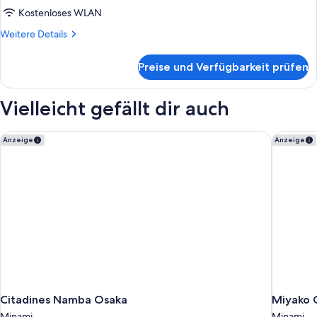
Kostenloses WLAN
Weitere
Weitere Details
Details
für
Preise und Verfügbarkeit prüfen
Zimmer
Vielleicht gefällt dir auch
Citadines Namba Osaka
Miyako 
Anzeige
Anzeige
Citadines Namba Osaka
Miyako 
Minami
Minami