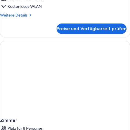
Kostenloses WLAN
Weitere
Weitere Details
Details
für
Preise und Verfügbarkeit prüfen
Zimmer
Zimmer
Platz für 8 Personen