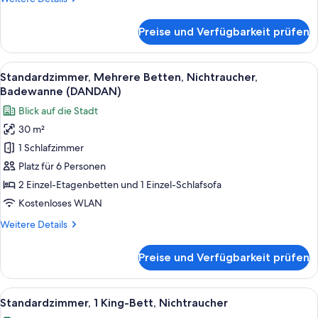
Details
für
Preise und Verfügbarkeit prüfen
Standard-
Zweibettzimmer,
Mehrere
Alle
Ein modernes Interieur mit Stadtblick
5
Betten,
Standardzimmer, Mehrere Betten, Nichtraucher,
Fotos
Nichtraucher,
Badewanne (DANDAN)
Stadtblick
für
Blick auf die Stadt
Standardzimmer,
30 m²
Mehrere
1 Schlafzimmer
Betten,
Nichtraucher,
Platz für 6 Personen
Badewanne
2 Einzel-Etagenbetten und 1 Einzel-Schlafsofa
(DANDAN)
Kostenloses WLAN
anzeigen
Weitere
Weitere Details
Details
für
Preise und Verfügbarkeit prüfen
Standardzimmer,
Mehrere
Betten,
Alle
Ein modernes Hotelzimmer mit einer g
4
Nichtraucher,
Standardzimmer, 1 King-Bett, Nichtraucher
Fotos
Badewanne