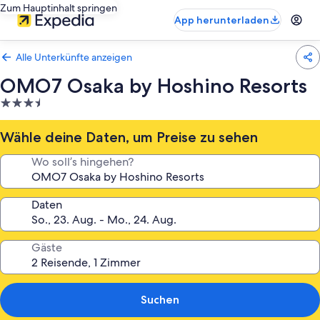
Zum Hauptinhalt springen
App herunterladen
Alle Unterkünfte anzeigen
OMO7 Osaka by Hoshino Resorts
3.5-
Sterne-
Unterkunft
Wähle deine Daten, um Preise zu sehen
Wo soll’s hingehen?
Daten
Gäste
Suchen