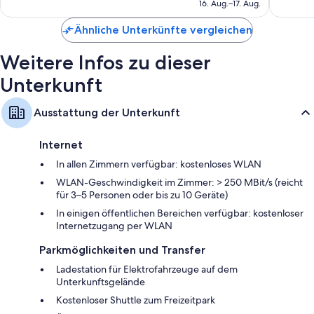
2.621
Bewert
16. Aug.–17. Aug.
Kostenlose Teebeutel/Instantkaffee und Wasserkocher
beträgt
Bewertungen
Badezimmer mit Komfortbadewannen und Toiletten mit
52 €
Ähnliche Unterkünfte vergleichen
elektronisch betriebenem Bidet
Flachbildfernseher mit Digitalempfang
Weitere Infos zu dieser
Kleiderschränke, separate Essbereiche und Heizung
Unterkunft
Ausstattung der Unterkunft
Internet
In allen Zimmern verfügbar: kostenloses WLAN
WLAN-Geschwindigkeit im Zimmer: > 250 MBit/s (reicht
für 3–5 Personen oder bis zu 10 Geräte)
In einigen öffentlichen Bereichen verfügbar: kostenloser
Internetzugang per WLAN
Parkmöglichkeiten und Transfer
Ladestation für Elektrofahrzeuge auf dem
Unterkunftsgelände
Kostenloser Shuttle zum Freizeitpark