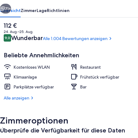
rück
Weiter
71+
Übersicht
Zimmer
Lage
Richtlinien
Der
112 €
aktuelle
24. Aug.–25. Aug.
Preis
Bewertungen
Wunderbar
9,0
Alle 1.004 Bewertungen anzeigen
9,0 von 10.
beträgt
112 €.
Beliebte Annehmlichkeiten
Kostenloses WLAN
Restaurant
Daunenbettdecken, Schreibtisch, Büg
Klimaanlage
Frühstück verfügbar
Parkplätze verfügbar
Bar
Alle anzeigen
Zimmeroptionen
Überprüfe die Verfügbarkeit für diese Daten