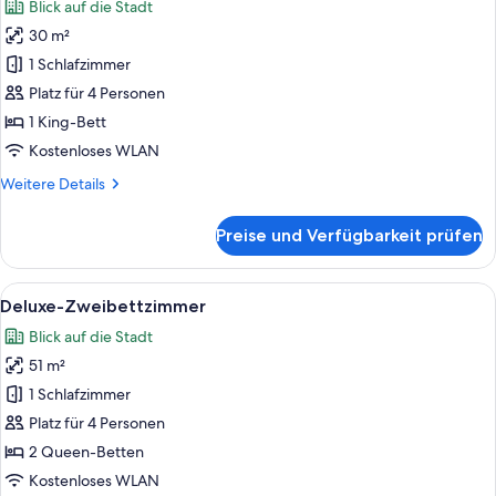
Blick auf die Stadt
(DANDAN)
für
30 m²
Standardzimmer,
1 King-
1 Schlafzimmer
Bett,
Platz für 4 Personen
Nichtraucher
1 King-Bett
anzeigen
Kostenloses WLAN
Weitere
Weitere Details
Details
für
Preise und Verfügbarkeit prüfen
Standardzimmer,
1 King-
Bett,
Alle
Ein modernes Hotelzimmer mit zwei Bett
3
Nichtraucher
Deluxe-Zweibettzimmer
Fotos
Blick auf die Stadt
für
51 m²
Deluxe-
Zweibettzimmer
1 Schlafzimmer
anzeigen
Platz für 4 Personen
2 Queen-Betten
Kostenloses WLAN