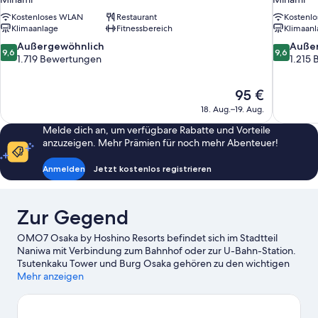
Kostenloses WLAN
Restaurant
Kostenl
Klimaanlage
Fitnessbereich
Klimaanl
9.6
9.6
Außergewöhnlich
Auße
9,6
9,6
von
von
1.719 Bewertungen
1.215
10,
10,
Außergewöhnlich,
Außergewö
Der
95 €
1.719
1.215
Preis
Bewertungen
Bewertun
18. Aug.–19. Aug.
beträgt
Melde dich an, um verfügbare Rabatte und Vorteile
95 €
anzuzeigen. Mehr Prämien für noch mehr Abenteuer!
Anmelden
Jetzt kostenlos registrieren
Zur Gegend
OMO7 Osaka by Hoshino Resorts befindet sich im Stadtteil
Naniwa mit Verbindung zum Bahnhof oder zur U-Bahn-Station.
Tsutenkaku Tower und Burg Osaka gehören zu den wichtigen
Sehenswürdigkeiten, während die Region auch bekannt ist für
Mehr anzeigen
Attraktionen wie Universal Studios Japan™. Du möchtest deinen
Aufenthalt in der Stadt mit dem Besuch eines spannenden
Events oder einer Sportveranstaltung aufpeppen? Dann schau