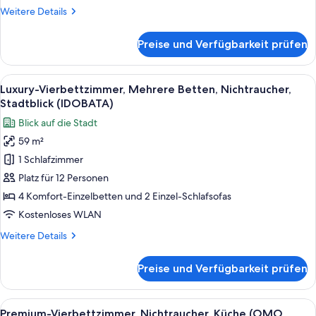
Weitere
Weitere Details
Details
für
Preise und Verfügbarkeit prüfen
Deluxe-
Zweibettzimmer
Alle
Ein modernes Hotelzimmer mit großem F
4
Luxury-Vierbettzimmer, Mehrere Betten, Nichtraucher,
Fotos
Stadtblick (IDOBATA)
für
Blick auf die Stadt
Luxury-
59 m²
Vierbettzimmer,
1 Schlafzimmer
Mehrere
Betten,
Platz für 12 Personen
Nichtraucher,
4 Komfort-Einzelbetten und 2 Einzel-Schlafsofas
Stadtblick
Kostenloses WLAN
(IDOBATA)
Weitere
Weitere Details
anzeigen
Details
für
Preise und Verfügbarkeit prüfen
Luxury-
Vierbettzimmer,
Mehrere
Alle
Eine moderne Küche mit Holzausstattu
4
Betten,
Premium-Vierbettzimmer, Nichtraucher, Küche (OMO