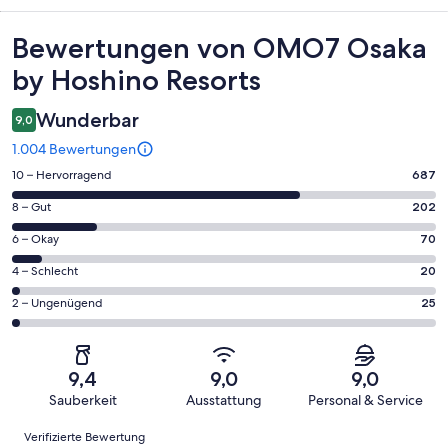
Bewertungen
Bewertungen von OMO7 Osaka
by Hoshino Resorts
Wunderbar
9,0
1.004 Bewertungen
687
10 – Hervorragend
687
von
202
8 – Gut
202
insgesamt
von
1004
70
6 – Okay
70
insgesamt
Gästebewertungen
von
1004
20
4 – Schlecht
20
haben
insgesamt
Gästebewertungen
von
eine
1004
25
2 – Ungenügend
25
haben
insgesamt
Bewertung
Gästebewertungen
von
eine
1004
von
haben
insgesamt
Bewertung
Gästebewertungen
10
eine
1004
von
haben
9,4
9,0
9,0
-
Bewertung
Gästebewertungen
8
eine
Sauberkeit
Ausstattung
Personal & Service
Hervorragend
von
haben
-
Bewertung
Bewertungen
6
eine
Gut
Verifizierte Bewertung
von