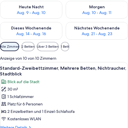
Überprüfe die Verfügbarkeit für heute Nacht, Aug. 9 - Aug. 10
Überprüfe die Verfügbarkeit fü
Heute Nacht
Morgen
Aug. 9 - Aug. 10
Aug. 10 - Aug. 11
Überprüfe die Verfügbarkeit für dieses Wochenende, Aug. 14 -
Überprüfe die Verfügbarkeit f
Dieses Wochenende
Nächstes Wochenende
Aug. 14 - Aug. 16
Aug. 21 - Aug. 23
Verfügbare
Alle Zimmer
2 Betten
Über 3 Betten
1 Bett
Filter
für
Anzeige von 10 von 10 Zimmern
Zimmer
Alle
Standard-Zweibettzimmer, Mehrere Bet
3
Standard-Zweibettzimmer, Mehrere Betten, Nichtraucher,
Fotos
Stadtblick
für
Blick auf die Stadt
Standard-
30 m²
Zweibettzimmer,
1 Schlafzimmer
Mehrere
Betten,
Platz für 6 Personen
Nichtraucher,
2 Einzelbetten und 1 Einzel-Schlafsofa
Stadtblick
Kostenloses WLAN
anzeigen
Weitere
Weitere Details