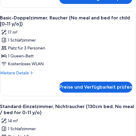
Economy-
child
Doppelzimmer,
[0-
Nichtraucher
Alle
Ein Hotelzimmer mit Bett, Schreibtisch
11
16
(No
Basic-Doppelzimmer, Raucher (No meal and bed for child
Fotos
meal
y/o])
[0-11 y/o])
and
für
anzeigen
17 m²
bed
Basic-
for
1 Schlafzimmer
Doppelzimmer,
child
Platz für 3 Personen
Raucher
[0-
11
(No
1 Queen-Bett
y/o])
meal
Kostenloses WLAN
and
Weitere
Weitere Details
bed
Details
for
für
Preise und Verfügbarkeit prüfen
Basic-
child
Doppelzimmer,
[0-
Raucher
Alle
Ein Hotelzimmer mit Bett, Schreibtisch
11
15
(No
Standard-Einzelzimmer, Nichtraucher (130cm bed, No meal
Fotos
meal
y/o])
/ bed for 0-11 y/o)
and
für
anzeigen
14 m²
bed
Standard-
for
1 Schlafzimmer
Einzelzimmer,
child