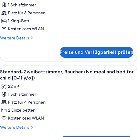
Superior-
for
1 Schlafzimmer
Doppelzimmer,
child
Platz für 3 Personen
Raucher
[0-
11
(180cm
1 King-Bett
y/o])
bed,
Kostenloses WLAN
No
Weitere
Weitere Details
meal
Details
/
für
Preise und Verfügbarkeit prüfen
Superior-
bed
Doppelzimmer,
for
Raucher
Alle
Ein Hotelzimmer mit zwei Betten, eine
0-
19
(180cm
Standard-Zweibettzimmer, Raucher (No meal and bed for
Fotos
bed,
11
child [0-11 y/o])
No
für
y/o)
22 m²
meal
Standard-
anzeigen
/
1 Schlafzimmer
Zweibettzimmer,
bed
Platz für 4 Personen
Raucher
for
0-
(No
2 Einzelbetten
11
meal
Kostenloses WLAN
y/o)
and
Weitere
Weitere Details
bed
Details