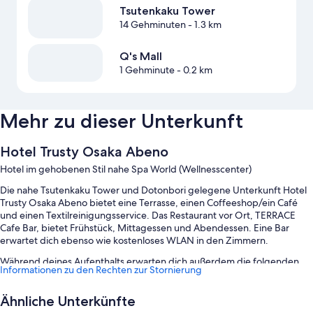
Tsutenkaku Tower
14 Gehminuten
- 1.3 km
Q's Mall
1 Gehminute
- 0.2 km
Mehr zu dieser Unterkunft
Hotel Trusty Osaka Abeno
Hotel im gehobenen Stil nahe Spa World (Wellnesscenter)
Die nahe Tsutenkaku Tower und Dotonbori gelegene Unterkunft Hotel
Trusty Osaka Abeno bietet eine Terrasse, einen Coffeeshop/ein Café
und einen Textilreinigungsservice. Das Restaurant vor Ort, TERRACE
Cafe Bar, bietet Frühstück, Mittagessen und Abendessen. Eine Bar
erwartet dich ebenso wie kostenloses WLAN in den Zimmern.
Während deines Aufenthalts erwarten dich außerdem die folgenden
Informationen zu den Rechten zur Stornierung
Extras:
Ein Frühstücksbuffet (gegen Aufpreis), eine rund um die Uhr
Ähnliche Unterkünfte
besetzte Rezeption und ein Verkaufsautomat