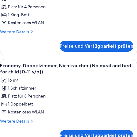
Doppelzimmer,
bed
Platz für 4 Personen
1 King-
for
0-
Bett,
1 King-Bett
11
Nichtraucher
Kostenloses WLAN
y/o)
(No
Weitere
Weitere Details
meal
Details
and
für
Preise und Verfügbarkeit prüfen
Executive-
bed
Doppelzimmer,
for
1 King-
Alle
Ein Hotelzimmer mit einem großen Bett
child
16
Bett,
Economy-Doppelzimmer, Nichtraucher (No meal and bed
Fotos
Nichtraucher
[0-
for child [0-11 y/o])
(No
für
11
16 m²
meal
Economy-
y/o])
and
1 Schlafzimmer
Doppelzimmer,
anzeigen
bed
Platz für 3 Personen
Nichtraucher
for
child
(No
1 Doppelbett
[0-
meal
Kostenloses WLAN
11
and
y/o])
Weitere
Weitere Details
bed
Details
for
für
Preise und Verfügbarkeit prüfen