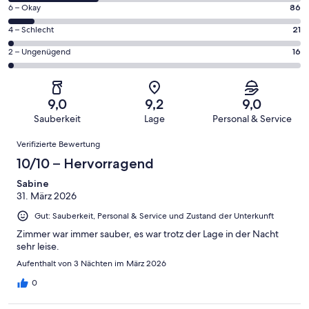
von
1004
86
6 – Okay
86
insgesamt
Gästebewertungen
von
1004
21
4 – Schlecht
21
haben
insgesamt
Gästebewertungen
von
eine
1004
16
2 – Ungenügend
16
haben
insgesamt
Bewertung
Gästebewertungen
von
eine
1004
von
haben
insgesamt
Bewertung
Gästebewertungen
10
eine
1004
von
haben
9,0
9,2
9,0
-
Bewertung
Gästebewertungen
8
eine
Sauberkeit
Lage
Personal & Service
Hervorragend
von
haben
-
Bewertung
Bewertungen
6
eine
Gut
Verifizierte Bewertung
von
-
Bewertung
4
10/10 – Hervorragend
Okay
von
-
2
Sabine
Schlecht
31. März 2026
-
Ungenügend
Gut: Sauberkeit, Personal & Service und Zustand der Unterkunft
Zimmer war immer sauber, es war trotz der Lage in der Nacht
sehr leise.
Aufenthalt von 3 Nächten im März 2026
0