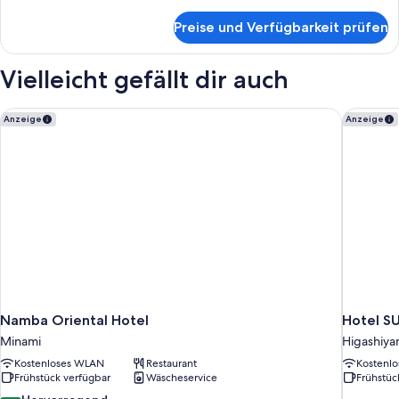
Smoking,
Details
für
Bed
Preise und Verfügbarkeit prüfen
ABENO
Width
Double
150cm
Room
Vielleicht gefällt dir auch
anzeigen
Smoking,
Bed
Width
Namba Oriental Hotel
Hotel SU
Anzeige
Anzeige
150cm
Namba Oriental Hotel
Hotel SU
Minami
Higashiy
Kostenloses WLAN
Restaurant
Kostenl
Frühstück verfügbar
Wäscheservice
Frühstüc