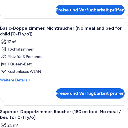
bed
Details
for
für
Preise und Verfügbarkeit prüfen
Economy-
child
Doppelzimmer,
[0-
Raucher
Alle
Ein Hotelzimmer mit Bett, Schreibtisch
11
16
(No
Basic-Doppelzimmer, Nichtraucher (No meal and bed for
Fotos
meal
y/o])
child [0-11 y/o])
and
für
anzeigen
17 m²
bed
Basic-
for
1 Schlafzimmer
Doppelzimmer,
child
Platz für 3 Personen
Nichtraucher
[0-
11
(No
1 Queen-Bett
y/o])
meal
Kostenloses WLAN
and
Weitere
Weitere Details
bed
Details
for
für
Preise und Verfügbarkeit prüfen
Basic-
child
Doppelzimmer,
[0-
Nichtraucher
Alle
Ein Hotelzimmer mit Bett, Fernseher, S
11
16
(No
Superior-Doppelzimmer, Raucher (180cm bed, No meal /
Fotos
meal
y/o])
bed for 0-11 y/o)
and
für
anzeigen
20 m²
bed