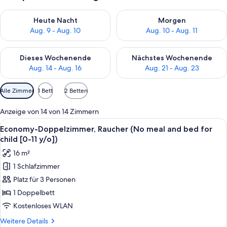
Überprüfe die Verfügbarkeit für heute Nacht, Aug. 9 - Aug. 10
Überprüfe die Verfügbarkeit fü
Heute Nacht
Morgen
Aug. 9 - Aug. 10
Aug. 10 - Aug. 11
Überprüfe die Verfügbarkeit für dieses Wochenende, Aug. 14 -
Überprüfe die Verfügbarkeit f
Dieses Wochenende
Nächstes Wochenende
Aug. 14 - Aug. 16
Aug. 21 - Aug. 23
Verfügbare
Alle Zimmer
1 Bett
2 Betten
Filter
für
Anzeige von 14 von 14 Zimmern
Zimmer
Alle
Ein Hotelzimmer mit einem großen Bett
16
Economy-Doppelzimmer, Raucher (No meal and bed for
Fotos
child [0-11 y/o])
für
16 m²
Economy-
1 Schlafzimmer
Doppelzimmer,
Platz für 3 Personen
Raucher
(No
1 Doppelbett
meal
Kostenloses WLAN
and
Weitere
Weitere Details