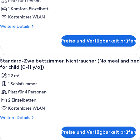
Platz für 1 Person
Nichtraucher
[0-
11
(130cm
1 Komfort-Einzelbett
y/o])
bed,
Kostenloses WLAN
No
Weitere
Weitere Details
meal
Details
/
für
Preise und Verfügbarkeit prüfen
Standard-
bed
Einzelzimmer,
for
Nichtraucher
Alle
Ein Hotelzimmer mit zwei Betten, eine
0-
15
(130cm
Standard-Zweibettzimmer, Nichtraucher (No meal and bed
Fotos
bed,
11
for child [0-11 y/o])
No
für
y/o)
22 m²
meal
Standard-
anzeigen
/
1 Schlafzimmer
Zweibettzimmer,
bed
Platz für 4 Personen
Nichtraucher
for
0-
(No
2 Einzelbetten
11
meal
Kostenloses WLAN
y/o)
and
Weitere
Weitere Details
bed
Details
for
für
Preise und Verfügbarkeit prüfen
Standard-
child
Zweibettzimmer,