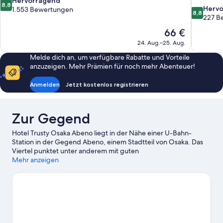
8.8
Hervorragend
8,8
8.8
Herv
von
1.553 Bewertungen
8,8
von
227 B
10,
10,
Hervorragend,
Der
66 €
Hervorrag
1.553
Preis
24. Aug.–25. Aug.
227
Bewertungen
beträgt
Bewertun
Melde dich an, um verfügbare Rabatte und Vorteile
66 €
anzuzeigen. Mehr Prämien für noch mehr Abenteuer!
Anmelden
Jetzt kostenlos registrieren
Zur Gegend
Hotel Trusty Osaka Abeno liegt in der Nähe einer U-Bahn-
Station in der Gegend Abeno, einem Stadtteil von Osaka. Das
Viertel punktet unter anderem mit guten
Einkaufsmöglichkeiten. Tsutenkaku Tower und Burg Osaka
Mehr anzeigen
gehören zu den wichtigen Sehenswürdigkeiten, während die
Region auch bekannt ist für Attraktionen wie Kaiyukan Aquarium
und Universal Studios Japan™. Lust auf ein spannendes Event?
Dann schau doch mal in den Veranstaltungskalender dieser
beiden Locations: Kyocera Dome Osaka und Ōsaka-jō Hall.
Zum
Reiseführer für Osaka