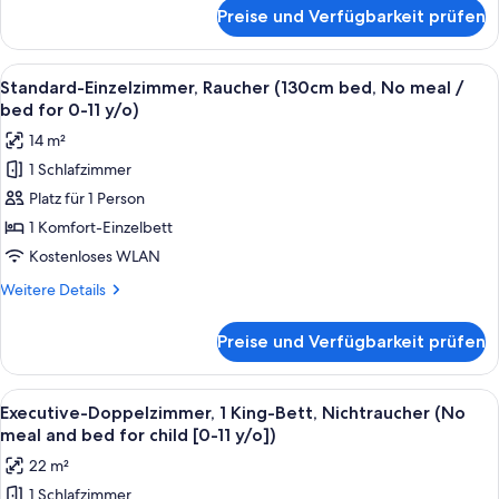
for
für
Preise und Verfügbarkeit prüfen
Standard-
child
Zweibettzimmer,
[0-
Raucher
Alle
Ein Hotelzimmer mit Bett, Schreibtisch
11
15
(No
Standard-Einzelzimmer, Raucher (130cm bed, No meal /
Fotos
meal
y/o])
bed for 0-11 y/o)
and
für
anzeigen
14 m²
bed
Standard-
for
1 Schlafzimmer
Einzelzimmer,
child
Platz für 1 Person
Raucher
[0-
11
(130cm
1 Komfort-Einzelbett
y/o])
bed,
Kostenloses WLAN
No
Weitere
Weitere Details
meal
Details
/
für
Preise und Verfügbarkeit prüfen
Standard-
bed
Einzelzimmer,
for
Raucher
Alle
Ein Hotelzimmer mit einem großen Bet
0-
18
(130cm
Executive-Doppelzimmer, 1 King-Bett, Nichtraucher (No
Fotos
bed,
11
meal and bed for child [0-11 y/o])
No
für
y/o)
22 m²
meal
Executive-
anzeigen
/
1 Schlafzimmer