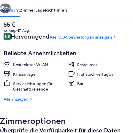
rück
Weiter
71+
Übersicht
Zimmer
Lage
Richtlinien
Der
55 €
aktuelle
16. Aug.–17. Aug.
Preis
Bewertungen
Hervorragend
8,8
Alle 1.004 Bewertungen anzeigen
8,8 von 10.
beträgt
55 €.
Beliebte Annehmlichkeiten
Kostenloses WLAN
Restaurant
Rezeption
Klimaanlage
Frühstück verfügbar
Serviceleistungen für
Bar
Geschäftsreisende
Alle anzeigen
Zimmeroptionen
Überprüfe die Verfügbarkeit für diese Daten