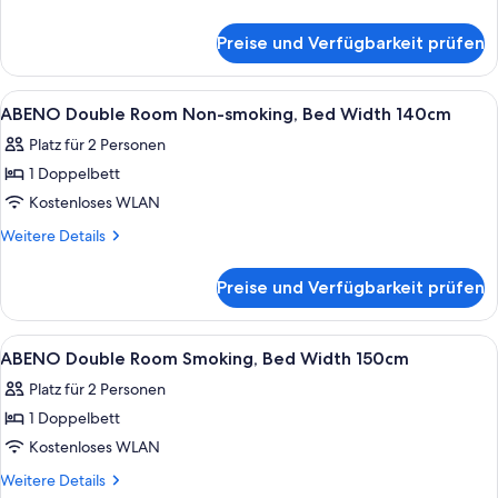
0-
Non-
Details
11
für
smoking
Preise und Verfügbarkeit prüfen
y/o)
Standard
anzeigen
Single
Room
Alle
Ein Hotelzimmer mit einem Bett, eine
1
Non-
ABENO Double Room Non-smoking, Bed Width 140cm
Fotos
smoking
Platz für 2 Personen
für
1 Doppelbett
ABENO
Double
Kostenloses WLAN
Room
Weitere
Weitere Details
Non-
Details
für
smoking,
Preise und Verfügbarkeit prüfen
ABENO
Bed
Double
Width
Room
Alle
Ein Hotelzimmer mit Bett, Nachttisch,
1
140cm
Non-
ABENO Double Room Smoking, Bed Width 150cm
Fotos
smoking,
anzeigen
Platz für 2 Personen
Bed
für
Width
1 Doppelbett
ABENO
140cm
Double
Kostenloses WLAN
Room
Weitere
Weitere Details