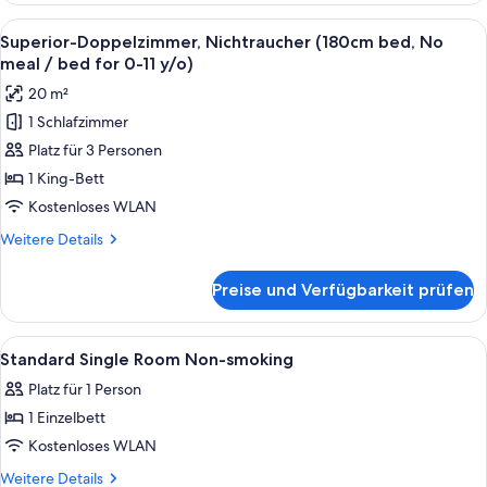
[0-
Nichtraucher
Alle
Ein Hotelzimmer mit Bett, Fernseher, S
11
12
(No
Superior-Doppelzimmer, Nichtraucher (180cm bed, No
Fotos
meal
y/o])
meal / bed for 0-11 y/o)
and
für
anzeigen
20 m²
bed
Superior-
for
1 Schlafzimmer
Doppelzimmer,
child
Platz für 3 Personen
Nichtraucher
[0-
11
(180cm
1 King-Bett
y/o])
bed,
Kostenloses WLAN
No
Weitere
Weitere Details
meal
Details
/
für
Preise und Verfügbarkeit prüfen
Superior-
bed
Doppelzimmer,
for
Nichtraucher
Alle
Ein Hotelzimmer mit Bett, Kissen, Nach
0-
1
(180cm
Standard Single Room Non-smoking
Fotos
bed,
11
Platz für 1 Person
No
für
y/o)
meal
1 Einzelbett
Standard
anzeigen
/
Single
Kostenloses WLAN
bed
Room
for
Weitere
Weitere Details