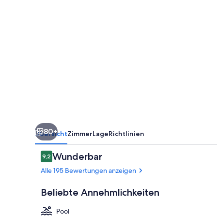
Olbia
80+
Übersicht
Zimmer
Lage
Richtlinien
Bewertungen
Wunderbar
9,2
9,2 von 10.
Alle 195 Bewertungen anzeigen
Beliebte Annehmlichkeiten
Pool