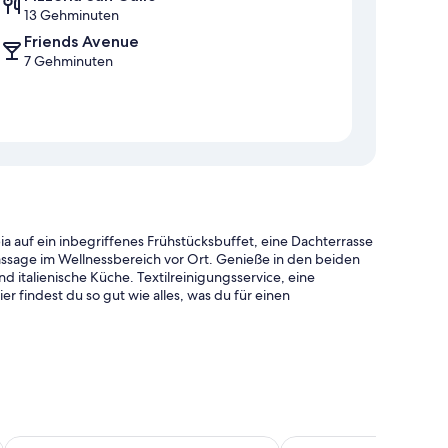
13 Gehminuten
Friends Avenue
7 Gehminuten
bia auf ein inbegriffenes Frühstücksbuffet, eine Dachterrasse
ssage im Wellnessbereich vor Ort. Genieße in den beiden
 italienische Küche. Textilreinigungsservice, eine
 findest du so gut wie alles, was du für einen
nnenliegen und Sonnenschirmen
Freizeitpark und ein Concierge-Service
Tramas Hotel & SPA
Hotel Panorama