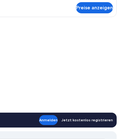
pa
Preise anzeigen
ite)
nd Blick auf die Stadt durch das Fenster.
Anmelden
Jetzt kostenlos registrieren