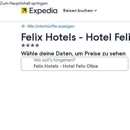
Zum Hauptinhalt springen
Reisen buchen
Alle Unterkünfte anzeigen
Felix Hotels - Hotel Fel
4.0-
Sterne-
Wähle deine Daten, um Preise zu sehen
Unterkunft
Wo soll’s hingehen?
Fotogalerie
von
Felix
Hotels
-
Hotel
Felix