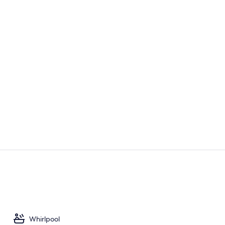
Junior Suite
Innen-Whirl
Whirlpool