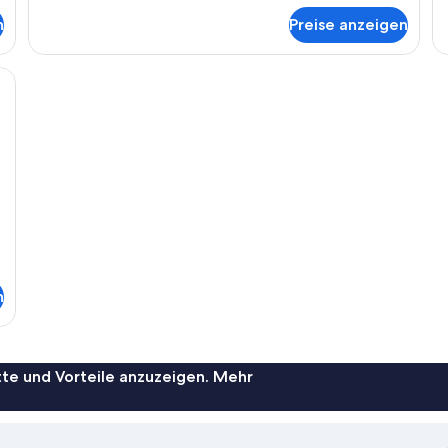
(S
n
Preise anzeigen
Su
einem großen Bett, einer integrierten Badewanne, einem Nachttischtelefon u
n
te und Vorteile anzuzeigen. Mehr