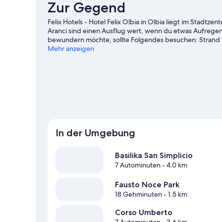
Zur Gegend
Felix Hotels - Hotel Felix Olbia in Olbia liegt im Stadt
Aranci sind einen Ausflug wert, wenn du etwas Aufregen
bewundern möchte, sollte Folgendes besuchen: Strand v
beim Motorbootfahren kannst du die umliegende Wasser
Mehr anzeigen
Reiten ganz in der Nähe in ein Abenteuer mit festem B
In der Umgebung
Basilika San Simplicio
7 Autominuten
- 4.0 km
Fausto Noce Park
18 Gehminuten
- 1.5 km
Corso Umberto