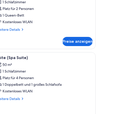
1 Schlafzimmer
nzeigen
Platz für 2 Personen
1 Queen-Bett
Kostenloses WLAN
itere
itere Details
tails
r
Preise anzeigen
perior
oom
Balkon mit Blick auf die Stadt.
eitsplatz, Spüle aus Edelstahl und einer Kaffeemaschine. Außerdem ist ein
le
Ein modernes Hotelzimmer mit einem großen B
8
ite (Spa Suite)
otos
50 m²
ür
1 Schlafzimmer
uite
Spa
Platz für 4 Personen
uite)
1 Doppelbett und 1 großes Schlafsofa
nzeigen
Kostenloses WLAN
itere
itere Details
tails
r
ite