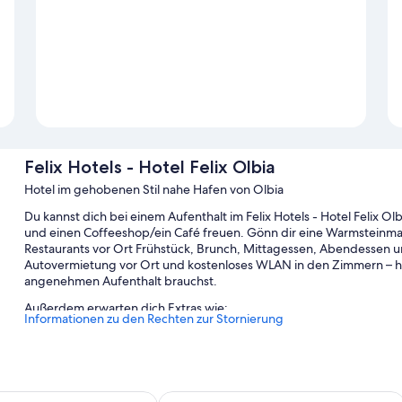
Felix Hotels - Hotel Felix Olbia
Hotel im gehobenen Stil nahe Hafen von Olbia
Du kannst dich bei einem Aufenthalt im Felix Hotels - Hotel Felix Ol
und einen Coffeeshop/ein Café freuen. Gönn dir eine Warmsteinma
Restaurants vor Ort Frühstück, Brunch, Mittagessen, Abendessen und
Autovermietung vor Ort und kostenloses WLAN in den Zimmern – hier
angenehmen Aufenthalt brauchst.
Außerdem erwarten dich Extras wie:
Informationen zu den Rechten zur Stornierung
Außenpool (je nach Saison geöffnet) und 1 Innenpool, mit So
Parken ohne Service (kostenlos)
Parkmöglichkeiten für LKW/Busse/Wohnmobile, ein Shuttle zum 
by Marriott Olbia Sardinia
Hotel Martini Olbia