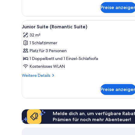
für
Preise anzeige
Deluxe-
Zimmer
Alle
Ein modernes Hotelzimmer mit 
3
Junior Suite (Romantic Suite)
Fotos
32 m²
für
1 Schlafzimmer
Junior
Suite
Platz für 3 Personen
(Romantic
1 Doppelbett und 1 Einzel-Schlafsofa
Suite)
Kostenloses WLAN
anzeigen
Weitere
Weitere Details
Details
für
Preise anzeige
Junior
Suite
(Romantic
Suite)
Melde dich an, um verfügbare Rabat
Prämien für noch mehr Abenteuer!