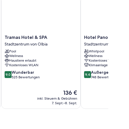
ei der Tourenplanung/beim Ticketerwerb
rsonal der Unterkunft zu schätzen.
nlage sowie Extras wie kostenloses WLAN und Safes.
Tramas
Hotel
Tramas Hotel & SPA
Hotel Panorama
Hotel
Panorama
Stadtzentrum von Olbia
Stadtzentrum von Olbia
&
Stadtzentrum
Pool
Whirlpool
SPA
von
Wellness
Wellness
Stadtzentrum
Olbia
Haustiere erlaubt
Kostenloses WLAN
von
Kostenloses WLAN
Klimaanlage
Olbia
9.0
9.4
Wunderbar
Außergewöhnlich
9,0
9,4
von
von
525 Bewertungen
748 Bewertungen
10,
10,
Wunderbar,
Außergewöhnlich,
Der
136 €
525
748
Preis
Bewertungen
Bewertungen
inkl. Steuern & Gebühren
inkl. S
beträgt
7. Sept.–8. Sept.
136 €