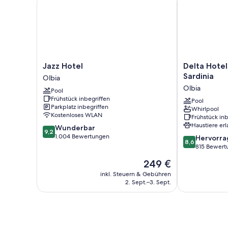
Jazz
Delta
Jazz Hotel
Delta Hotel
Hotel
Hotels
Sardinia
Olbia
Olbia
by
Olbia
Pool
Marriott
Frühstück inbegriffen
Olbia
Pool
Parkplatz inbegriffen
Whirlpool
Sardinia
Kostenloses WLAN
Frühstück inb
Olbia
Haustiere erl
9.2
Wunderbar
9,2
von
1.004 Bewertungen
8.6
Hervorr
8,6
10,
von
815 Bewert
Wunderbar,
10,
Der
249 €
1.004
Hervorragend
Preis
Bewertungen
815
inkl. Steuern & Gebühren
beträgt
2. Sept.–3. Sept.
Bewertungen
249 €