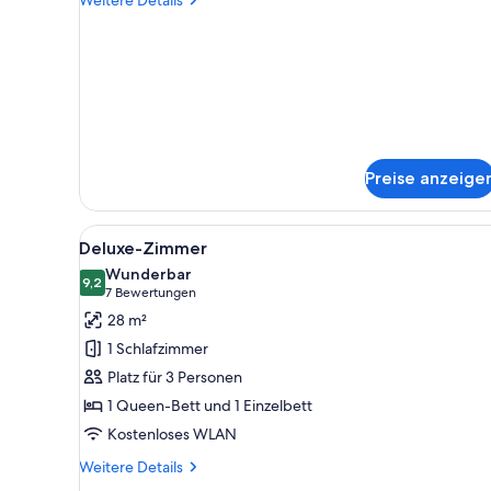
Details
für
Zimmer
Preise anzeige
Alle
Ein modernes Hotelzimmer mit 
4
Deluxe-Zimmer
Fotos
Wunderbar
für
9,2
9,2 von 10
(7
7 Bewertungen
Deluxe-
Bewertungen)
28 m²
Zimmer
1 Schlafzimmer
anzeigen
Platz für 3 Personen
1 Queen-Bett und 1 Einzelbett
Kostenloses WLAN
Weitere
Weitere Details
Details