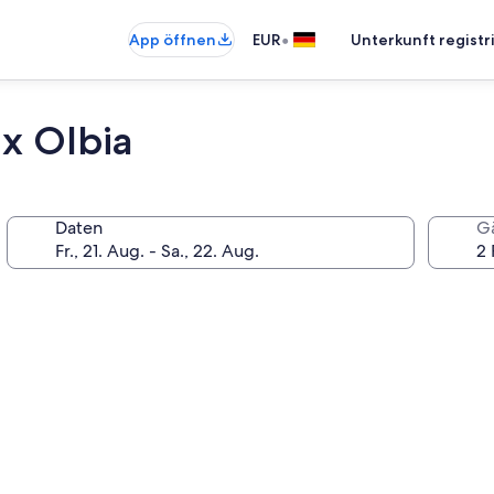
•
App öffnen
EUR
Unterkunft registr
ix Olbia
Daten
G