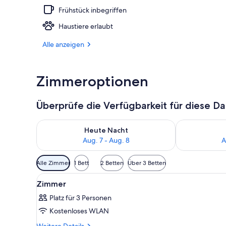
Frühstück inbegriffen
2 Restaurant
Haustiere erlaubt
Alle anzeigen
Zimmeroptionen
Überprüfe die Verfügbarkeit für diese D
Überprüfe die Verfügbarkeit für heute Nacht, Aug. 7
Überprüfe die
Heute Nacht
Aug. 7 - Aug. 8
A
Verfügbare
Alle Zimmer
1 Bett
2 Betten
Über 3 Betten
Filter
Alle
Ein modernes Hotelzimmer mit B
für
3
Zimmer
Fotos
Zimmer
Platz für 3 Personen
für
Kostenloses WLAN
Zimmer
anzeigen
Weitere
Weitere Details