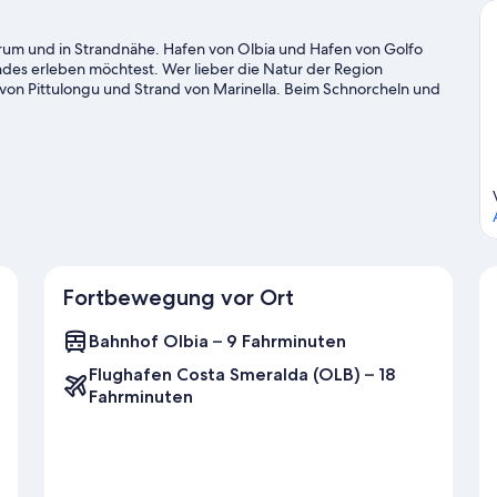
zentrum und in Strandnähe. Hafen von Olbia und Hafen von Golfo
des erleben möchtest. Wer lieber die Natur der Region
on Pittulongu und Strand von Marinella. Beim Schnorcheln und
welt erkunden oder aber du stürzt dich beim Klettern und beim
oden unter den Füßen.
Zum Reiseführer für Olbia
Fortbewegung vor Ort
Bahnhof Olbia – 9 Fahrminuten
Flughafen Costa Smeralda (OLB) – 18
Fahrminuten