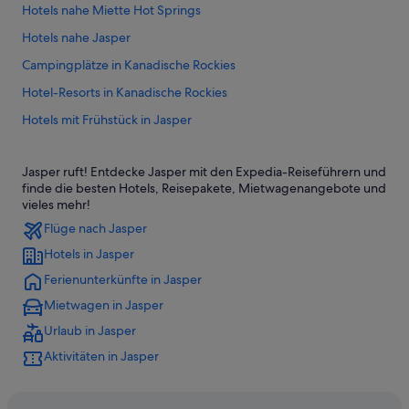
Hotels nahe Miette Hot Springs
Hotels nahe Jasper
Campingplätze in Kanadische Rockies
Hotel-Resorts in Kanadische Rockies
Hotels mit Frühstück in Jasper
Hotels mit Sauna in Jasper
Jasper ruft! Entdecke Jasper mit den Expedia-Reiseführern und
Hotels nahe Jasper-Nationalpark
finde die besten Hotels, Reisepakete, Mietwagenangebote und
Hotels mit Casino in Jasper
vieles mehr!
Flüge nach Jasper
Hotels nahe Pyramid Lake
Hotels in Jasper
B&B in Jasper
Ferienunterkünfte in Jasper
Hotels mit Aussicht in Jasper
Mietwagen in Jasper
Historische in Kanadische Rockies
Urlaub in Jasper
Cadomin Hotels
Aktivitäten in Jasper
Historische in Jasper
Luxus in Jasper