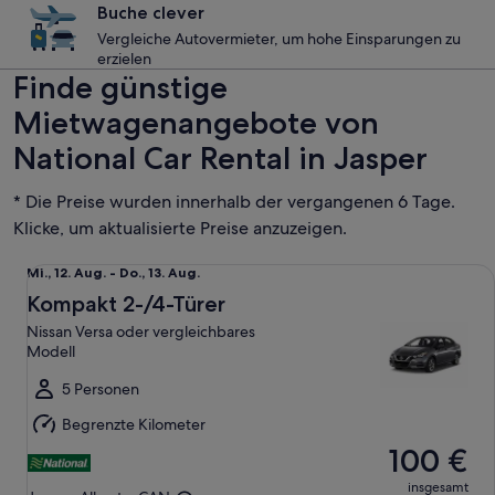
Buche clever
Vergleiche Autovermieter, um hohe Einsparungen zu
erzielen
Finde günstige
Mietwagenangebote von
National Car Rental in Jasper
* Die Preise wurden innerhalb der vergangenen 6 Tage.
Klicke, um aktualisierte Preise anzuzeigen.
Kompakt 2-/4-Türer Nissan Versa oder vergleichbares Mode
Mi.,
Mi., 12. Aug. - Do., 13. Aug.
12.
Kompakt 2-/4-Türer
Aug.
Nissan Versa oder vergleichbares
bis
Modell
Do.,
13.
5 Personen
Aug.
Begrenzte Kilometer
100 €
insgesamt