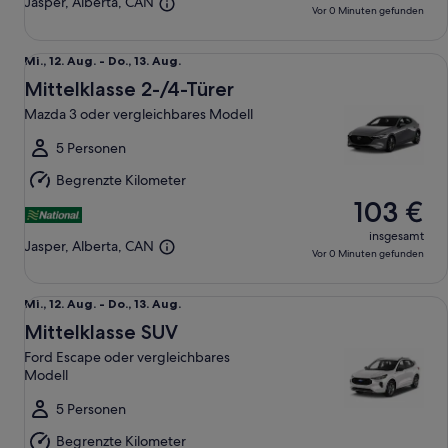
Jasper, Alberta, CAN
Vor 0 Minuten gefunden
Mittelklasse 2-/4-Türer Mazda 3 oder vergleichbares Modell
Mi.,
Mi., 12. Aug. - Do., 13. Aug.
12.
Mittelklasse 2-/4-Türer
Aug.
Mazda 3 oder vergleichbares Modell
bis
Do.,
5 Personen
13.
Begrenzte Kilometer
Aug.
103 €
insgesamt
Jasper, Alberta, CAN
Vor 0 Minuten gefunden
Mittelklasse SUV Ford Escape oder vergleichbares Modell
Mi.,
Mi., 12. Aug. - Do., 13. Aug.
12.
Mittelklasse SUV
Aug.
Ford Escape oder vergleichbares
bis
Modell
Do.,
13.
5 Personen
Aug.
Begrenzte Kilometer