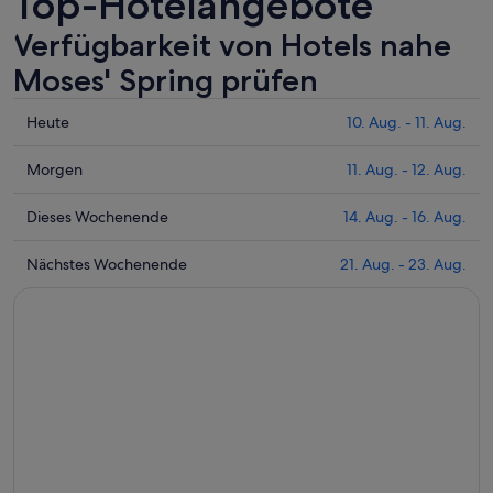
Top-Hotelangebote
Verfügbarkeit von Hotels nahe
Moses' Spring prüfen
Prüfe
Heute
10. Aug. - 11. Aug.
die
Preise
Prüfe
Morgen
11. Aug. - 12. Aug.
nahe
die
Moses'
Preise
Prüfe
Dieses Wochenende
14. Aug. - 16. Aug.
Spring
nahe
die
für
Moses'
Preise
Prüfe
Nächstes Wochenende
21. Aug. - 23. Aug.
heute
Spring
nahe
die
Nacht,
für
Moses'
Preise
10.
morgen
Spring
nahe
Aug.
Nacht,
für
Moses'
-
11.
dieses
Spring
11.
Aug.
Wochenende,
für
Aug.
-
14.
nächstes
12.
Aug.
Wochenende,
Aug.
-
21.