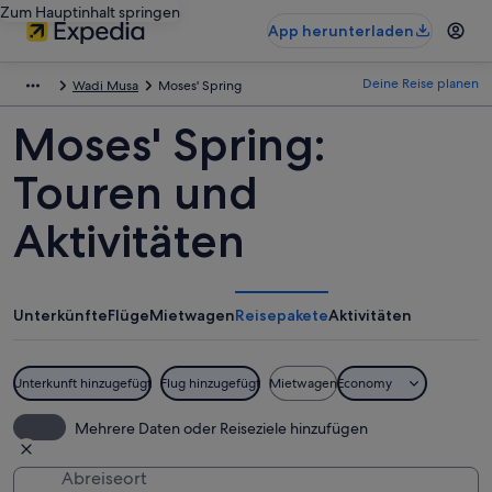
Zum Hauptinhalt springen
App herunterladen
Deine Reise planen
Wadi Musa
Moses' Spring
Moses' Spring:
Touren und
Aktivitäten
Unterkünfte
Flüge
Mietwagen
Reisepakete
Aktivitäten
Unterkunft hinzugefügt
Flug hinzugefügt
Mietwagen
Economy
Mehrere Daten oder Reiseziele hinzufügen
Abreiseort