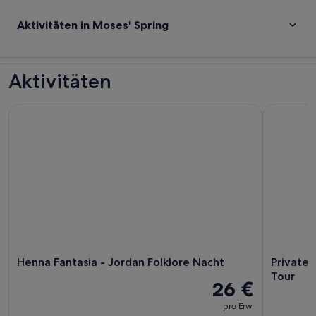
Aktivitäten in Moses' Spring
Aktivitäten
Henna Fantasia - Jordan Folklore Nacht
Private In
Henna Fantasia - Jordan Folklore Nacht
Private 
Tour
26 €
pro Erw.