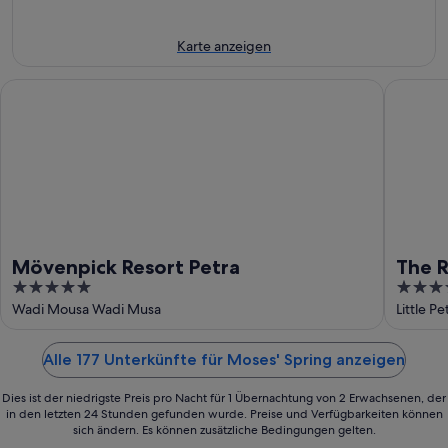
16.
Aug.
Aug.
-
23.
Karte anzeigen
Aug.
Mövenpick Resort Petra
The Roc
Mövenpick Resort Petra
The 
5
5
out
out
Wadi Mousa Wadi Musa
Little P
of
of
5
5
Alle 177 Unterkünfte für Moses' Spring anzeigen
Dies ist der niedrigste Preis pro Nacht für 1 Übernachtung von 2 Erwachsenen, der
in den letzten 24 Stunden gefunden wurde. Preise und Verfügbarkeiten können
sich ändern. Es können zusätzliche Bedingungen gelten.