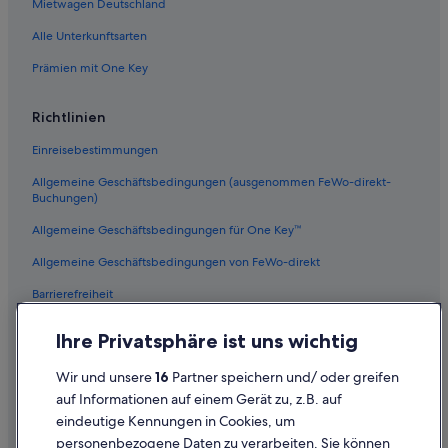
Mietwagen Deutschland
Alle Unterkunftsarten
Prämien mit One Key
Richtlinien
Einreisebestimmungen
Allgemeine Geschäftsbedingungen (ausgenommen FeWo-direkt-
Buchungen)
Allgemeine Geschäftsbedingungen für One Key™
Allgemeine Geschäftsbedingungen von FeWo-direkt
Barrierefreiheit
Datenschutz
Ihre Privatsphäre ist uns wichtig
Cookies
Wir und unsere
16
Partner speichern und/ oder greifen
Rechtliche Hinweise/Kontakt
auf Informationen auf einem Gerät zu, z.B. auf
eindeutige Kennungen in Cookies, um
Inhaltsrichtlinien und Melden von Inhalten
personenbezogene Daten zu verarbeiten. Sie können