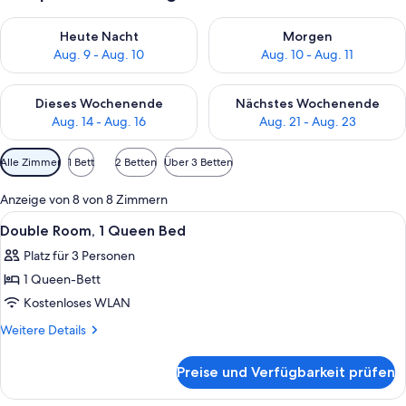
Überprüfe die Verfügbarkeit für heute Nacht, Aug. 9 - Aug. 10
Überprüfe die Verfügbarkeit fü
Heute Nacht
Morgen
Aug. 9 - Aug. 10
Aug. 10 - Aug. 11
Überprüfe die Verfügbarkeit für dieses Wochenende, Aug. 14 -
Überprüfe die Verfügbarkeit f
Dieses Wochenende
Nächstes Wochenende
Aug. 14 - Aug. 16
Aug. 21 - Aug. 23
Verfügbare
Alle Zimmer
1 Bett
2 Betten
Über 3 Betten
Filter
für
Anzeige von 8 von 8 Zimmern
Zimmer
Alle
Ein Hotelzimmer mit zwei Betten, ein
6
Double Room, 1 Queen Bed
Fotos
Platz für 3 Personen
für
1 Queen-Bett
Double
Room,
Kostenloses WLAN
1
Weitere
Weitere Details
Queen
Details
für
Bed
Preise und Verfügbarkeit prüfen
Double
anzeigen
Room,