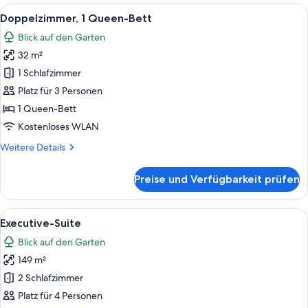
1
Alle
Ein modernes Hotelzimmer mit einem g
6
Queen
Doppelzimmer, 1 Queen-Bett
Fotos
Bed
Blick auf den Garten
für
32 m²
Doppelzimmer,
1
1 Schlafzimmer
Queen-
Platz für 3 Personen
Bett
1 Queen-Bett
anzeigen
Kostenloses WLAN
Weitere
Weitere Details
Details
für
Preise und Verfügbarkeit prüfen
Doppelzimmer,
1
Queen-
Alle
Ein ordentlich bezogenes Bett mit Hol
5
Bett
Executive-Suite
Fotos
Blick auf den Garten
für
149 m²
Executive-
Suite
2 Schlafzimmer
anzeigen
Platz für 4 Personen