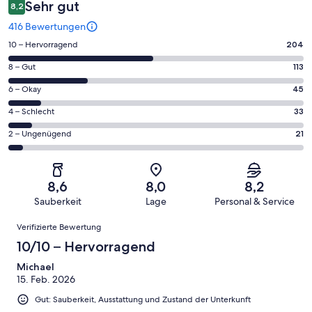
Sehr gut
8,2
416 Bewertungen
204
10 – Hervorragend
204
von
113
8 – Gut
113
insgesamt
von
416
45
6 – Okay
45
insgesamt
Gästebewertungen
von
416
33
4 – Schlecht
33
haben
insgesamt
Gästebewertungen
von
eine
416
21
2 – Ungenügend
21
haben
insgesamt
Bewertung
Gästebewertungen
von
eine
416
von
haben
insgesamt
Bewertung
Gästebewertungen
10
eine
416
von
haben
8,6
8,0
8,2
-
Bewertung
Gästebewertungen
8
eine
Sauberkeit
Lage
Personal & Service
Hervorragend
von
haben
-
Bewertung
Bewertungen
6
eine
Gut
Verifizierte Bewertung
von
-
Bewertung
4
10/10 – Hervorragend
Okay
von
-
2
Michael
Schlecht
15. Feb. 2026
-
Ungenügend
Gut: Sauberkeit, Ausstattung und Zustand der Unterkunft