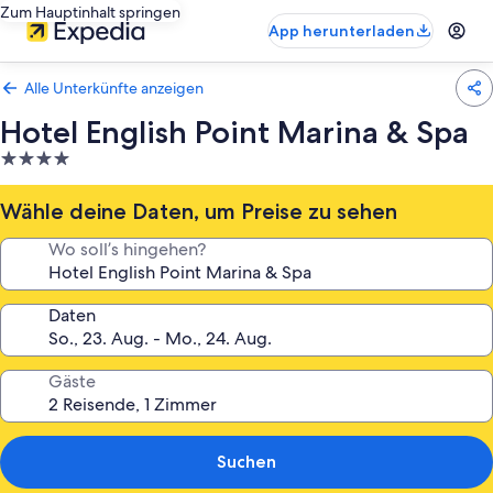
Zum Hauptinhalt springen
App herunterladen
Alle Unterkünfte anzeigen
Hotel English Point Marina & Spa
4.0-
Sterne-
Unterkunft
Wähle deine Daten, um Preise zu sehen
Wo soll’s hingehen?
Daten
Gäste
Suchen