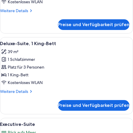
Kostenloses WLAN
Weitere
Weitere Details
Details
für
Preise und Verfügbarkeit prüfen
Penthouse
Alle
Ein Hotelzimmer mit einem großen Bett,
5
Deluxe-Suite, 1 King-Bett
Fotos
39 m²
für
1 Schlafzimmer
Deluxe-
Suite,
Platz für 3 Personen
1 King-
1 King-Bett
Bett
Kostenloses WLAN
anzeigen
Weitere
Weitere Details
Details
für
Preise und Verfügbarkeit prüfen
Deluxe-
Suite,
1 King-
Alle
Ein modernes Schlafzimmer mit einem 
5
Bett
Executive-Suite
Fotos
Blick aufs Meer