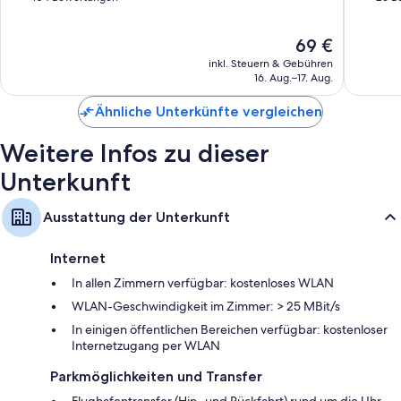
kostenloses WLAN und Safes.
10,
10,
Zusätzliche Komforts in den Zimmern sind zum Beispiel:
Hervorragend,
Außerge
Der
69 €
104
23
Rollstuhlgeeignete Duschen, Haltegriffe in der Dusche und
Preis
Bewertungen
Bewert
inkl. Steuern & Gebühren
Duschen mit Handbrause
beträgt
16. Aug.–17. Aug.
69 €
40-Zoll-Flachbildfernseher mit Premium-TV-Sendern
Ähnliche Unterkünfte vergleichen
Babybetten (kostenlos), Wasserkocher und Zimmerreinigung
Weitere Infos zu dieser
Unterkunft
Ausstattung der Unterkunft
Internet
In allen Zimmern verfügbar: kostenloses WLAN
WLAN-Geschwindigkeit im Zimmer: > 25 MBit/s
In einigen öffentlichen Bereichen verfügbar: kostenloser
Internetzugang per WLAN
Parkmöglichkeiten und Transfer