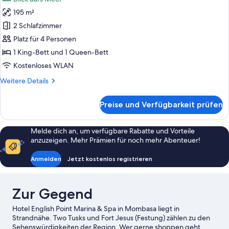
für
195 m²
Executive-
Suite
2 Schlafzimmer
anzeigen
Platz für 4 Personen
1 King-Bett und 1 Queen-Bett
Kostenloses WLAN
Weitere
Weitere Details
Details
für
Preise und Verfügbarkeit prüfen
Executive-
Suite
Melde dich an, um verfügbare Rabatte und Vorteile
anzuzeigen. Mehr Prämien für noch mehr Abenteuer!
Anmelden
Jetzt kostenlos registrieren
Zur Gegend
Hotel English Point Marina & Spa in Mombasa liegt in
Strandnähe. Two Tusks und Fort Jesus (Festung) zählen zu den
Sehenswürdigkeiten der Region. Wer gerne shoppen geht,