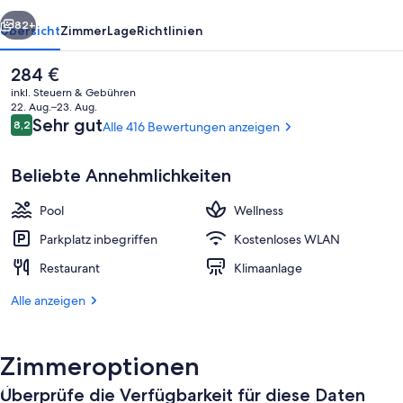
Spa
rück
Weiter
82+
Übersicht
Zimmer
Lage
Richtlinien
Der
284 €
aktuelle
inkl. Steuern & Gebühren
Preis
22. Aug.–23. Aug.
beträgt
Bewertungen
Sehr gut
8,2
Alle 416 Bewertungen anzeigen
8,2 von 10.
284 €.
Beliebte Annehmlichkeiten
Pool
Wellness
Außenpool
Parkplatz inbegriffen
Kostenloses WLAN
Restaurant
Klimaanlage
Alle anzeigen
Zimmeroptionen
Überprüfe die Verfügbarkeit für diese Daten