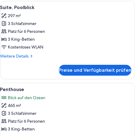
Alle
Ein ordentlich gemachtes Bett mit Hol
6
Suite, Poolblick
Fotos
297 m²
für
3 Schlafzimmer
Suite,
Poolblick
Platz für 6 Personen
anzeigen
3 King-Betten
Kostenloses WLAN
Weitere
Weitere Details
Details
für
Preise und Verfügbarkeit prüfen
Suite,
Poolblick
Alle
Ein modernes Schlafzimmer mit einem g
10
Penthouse
Fotos
Blick auf den Ozean
für
465 m²
Penthouse
anzeigen
3 Schlafzimmer
Platz für 6 Personen
3 King-Betten