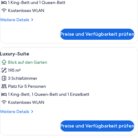
1 King-Bett und 1 Queen-Bett
Kostenloses WLAN
Weitere
Weitere Details
Details
für
Preise und Verfügbarkeit prüfen
Executive-
Suite
Alle
Ein Schlafzimmer mit Bett, Nachttisc
7
Luxury-Suite
Fotos
Blick auf den Garten
für
195 m²
Luxury-
Suite
3 Schlafzimmer
anzeigen
Platz für 5 Personen
1 King-Bett, 1 Queen-Bett und 1 Einzelbett
Kostenloses WLAN
Weitere
Weitere Details
Details
für
Preise und Verfügbarkeit prüfen
Luxury-
Suite