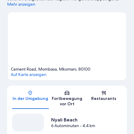
wird hier fündig: City Mall und Mtwapa Mall. Ebenfalls einen
Mehr anzeigen
Besuch wert sind diese beiden Highlights: Mamba Village und
Wild Waters.
Zum Reiseführer für Mombasa
Cement Road, Mombasa, Mkomani, 80100
Auf Karte anzeigen
Karte
In der Umgebung
Fortbewegung
Restaurants
vor Ort
Nyali Beach
6 Autominuten
- 4.4 km