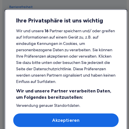
Barrierefreiheit
Datenschutz
Ihre Privatsphäre ist uns wichtig
Cookies
Wir und unsere
16
Partner speichern und/ oder greifen
Rechtliche Hinweise/Kontakt
auf Informationen auf einem Gerät zu, z.B. auf
eindeutige Kennungen in Cookies, um
Inhaltsrichtlinien und Melden von Inhalten
personenbezogene Daten zu verarbeiten. Sie können
Ihre Präferenzen akzeptieren oder verwalten. Klicken
Hilfe
Sie dazu bitte unten oder besuchen Sie jederzeit die
Hilfe
Seite der Datenschutzrichtlinie. Diese Präferenzen
werden unseren Partnern signalisiert und haben keinen
Flug stornieren
Einfluss auf Surfdaten.
Hotel- oder Ferienunterkunftsbuchung stornieren
Wir und unsere Partner verarbeiten Daten,
Rückerstattungsdauer
um Folgendes bereitzustellen:
Expedia-Gutschein einlösen
Verwendung genauer Standortdaten.
Endgeräteeigenschaften zur Identifikation aktiv abfragen.
Internationale Reisedokumente
Speichern von oder Zugriff auf Informationen auf einem
Akzeptieren
Endgerät. Personalisierte Werbung und Inhalte, Messung
von Werbeleistung und der Performance von Inhalten,