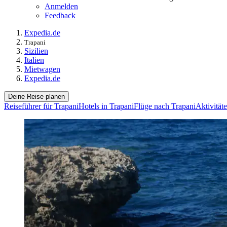
Anmelden
Feedback
Expedia.de
Trapani
Sizilien
Italien
Mietwagen
Expedia.de
Deine Reise planen
Reiseführer für Trapani
Hotels in Trapani
Flüge nach Trapani
Aktivität