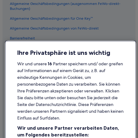
Allgemeine Geschäftsbedingungen (ausgenommen FeWo-direkt-
Buchungen)
Allgemeine Geschäftsbedingungen für One Key™
Allgemeine Geschäftsbedingungen von FeWo-direkt
Barrierefreiheit
Datenschutz
Ihre Privatsphäre ist uns wichtig
Cookies
Wir und unsere
16
Partner speichern und/ oder greifen
Rechtliche Hinweise/Kontakt
auf Informationen auf einem Gerät zu, z.B. auf
eindeutige Kennungen in Cookies, um
Inhaltsrichtlinien und Melden von Inhalten
personenbezogene Daten zu verarbeiten. Sie können
Ihre Präferenzen akzeptieren oder verwalten. Klicken
Hilfe
Sie dazu bitte unten oder besuchen Sie jederzeit die
Hilfe
Seite der Datenschutzrichtlinie. Diese Präferenzen
werden unseren Partnern signalisiert und haben keinen
Flug stornieren
Einfluss auf Surfdaten.
Hotel- oder Ferienunterkunftsbuchung stornieren
Wir und unsere Partner verarbeiten Daten,
Rückerstattungsdauer
um Folgendes bereitzustellen: