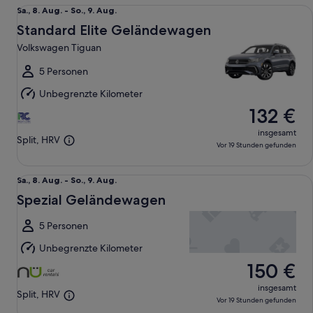
Standard Elite Geländewagen Volkswagen Tiguan
Sa.,
Sa., 8. Aug. - So., 9. Aug.
8.
Standard Elite Geländewagen
Aug.
Volkswagen Tiguan
bis
So.,
5 Personen
9.
Unbegrenzte Kilometer
Aug.
132 €
insgesamt
Split, HRV
Vor 19 Stunden gefunden
Spezial Geländewagen undefined
Sa.,
Sa., 8. Aug. - So., 9. Aug.
8.
Spezial Geländewagen
Aug.
bis
5 Personen
So.,
Unbegrenzte Kilometer
9.
150 €
Aug.
insgesamt
Split, HRV
Vor 19 Stunden gefunden