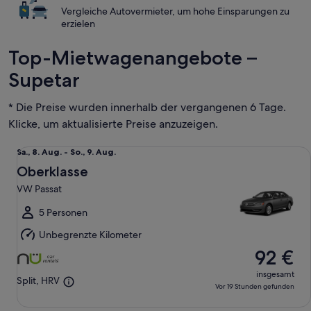
Vergleiche Autovermieter, um hohe Einsparungen zu
erzielen
Top-Mietwagenangebote –
Supetar
* Die Preise wurden innerhalb der vergangenen 6 Tage.
Klicke, um aktualisierte Preise anzuzeigen.
Oberklasse VW Passat
Sa.,
Sa., 8. Aug. - So., 9. Aug.
8.
Oberklasse
Aug.
VW Passat
bis
So.,
5 Personen
9.
Unbegrenzte Kilometer
Aug.
92 €
insgesamt
Split, HRV
Vor 19 Stunden gefunden