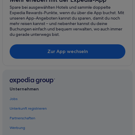
Villen in Milna
Spare bei ausgewählten Hotels und sammle doppelte
Duce Hotels
Expedia Rewards-Punkte, wenn du über die App buchst. Mit
unseren App-Angeboten kannst du sparen, damit du noch
Supetar Hotels
mehr reisen kannst – und nebenher kannst du deine
Buchungen einfach und bequem verwalten, wo auch immer
Wohnungen in Milna
du gerade unterwegs bist.
Hotels mit Yoga in Supetar
Hotels mit Kinderbetreuung in Mitteldalmatien
Zur App wechseln
Škrip Hotels
Business in Supetar
Pensionen in Milna
Private Ferienhäuser in Supetar
Unternehmen
Hotels nahe Bucht Lovrecina
Jobs
4-Sterne-Hotels in Milna
Unterkunft registrieren
Romantische in Supetar
Partnerschaften
Private Ferienhäuser in Mitteldalmatien
Werbung
Hotels mit Restaurant in Postira