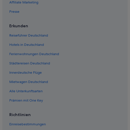
5-Sterne-Hotels in Dugi Rat
Affiliate Marketing
Mirce Hotels
Presse
5-Sterne-Hotels in Milna
Erkunden
Strand in Supetar
Reiseführer Deutschland
Golf in Supetar
Hotels in Deutschland
Jesenice Hotels
Ferienwohnungen Deutschland
Dol Hotels
Sutivan Hotels
Städtereisen Deutschland
Splitska Hotels
Innerdeutsche Flüge
Hotels mit Restaurant in Supetar
Mietwagen Deutschland
Alle Unterkunftsarten
Prämien mit One Key
Richtlinien
Einreisebestimmungen