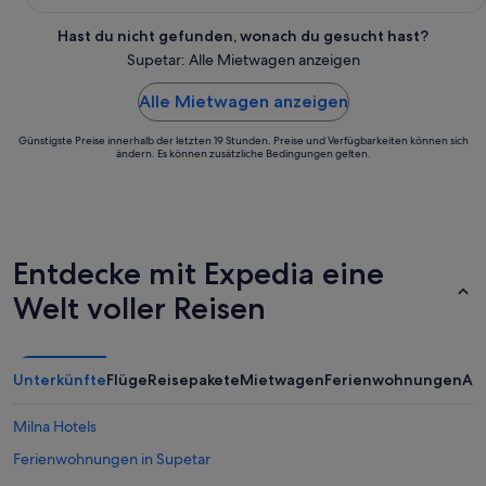
Hast du nicht gefunden, wonach du gesucht hast?
Supetar: Alle Mietwagen anzeigen
Alle Mietwagen anzeigen
Günstigste Preise innerhalb der letzten 19 Stunden. Preise und Verfügbarkeiten können sich
ändern. Es können zusätzliche Bedingungen gelten.
Entdecke mit Expedia eine
Welt voller Reisen
Unterkünfte
Flüge
Reisepakete
Mietwagen
Ferienwohnungen
An
Milna Hotels
Ferienwohnungen in Supetar