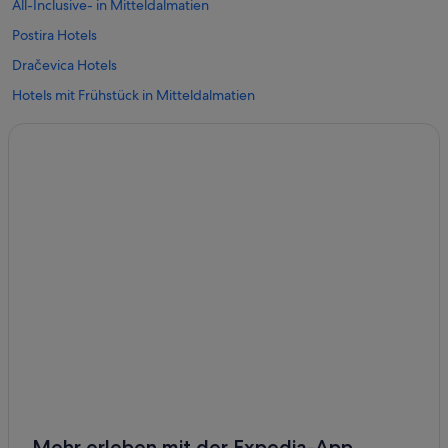
All-Inclusive- in Mitteldalmatien
Postira Hotels
Dračevica Hotels
Hotels mit Frühstück in Mitteldalmatien
Hotel-Resorts in Mitteldalmatien
Hotels mit Fitnessbereich in Supetar
4-Sterne-Hotels in Supetar
Hotels mit Yoga in Mitteldalmatien
Dugi Rat Hotels
Strand in Mitteldalmatien
Ferienwohnungen in Duce
Ferienwohnungen in Milna
3-Sterne-Hotels in Dugi Rat
Luxus in Milna
Hotels mit Aussicht in Milna
Mehr erleben mit der Expedia-App