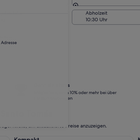
Am Abholort
kgabedatum
Abholzeit
ug.
ebühr an.
r Adresse
Gönn dir etwas
Mitglieder sparen 10% oder mehr bei über
1 Million Mietwagen
 Santo Tomás
ge. Klicke, um aktualisierte Preise anzuzeigen.
Kompakt Ford Focus
Mi
Kompakt