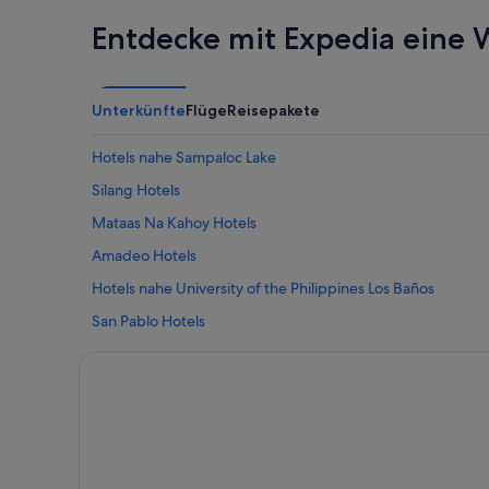
Entdecke mit Expedia eine W
Unterkünfte
Flüge
Reisepakete
Hotels nahe Sampaloc Lake
Silang Hotels
Mataas Na Kahoy Hotels
Amadeo Hotels
Hotels nahe University of the Philippines Los Baños
San Pablo Hotels
Los Banos Hotels
Tagaytay Hotels
Lipa Hotels
Biñan City Hotels
Hotel-Resorts in Calauan