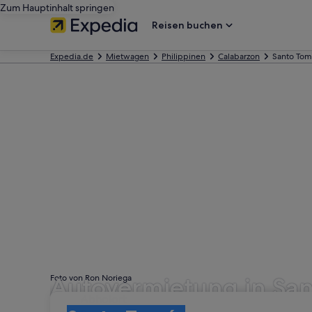
Zum Hauptinhalt springen
Reisen buchen
Expedia.de
Mietwagen
Philippinen
Calabarzon
Santo Tom
Autovermietung in Sa
Foto von Ron Noriega
Abholort
Abholort