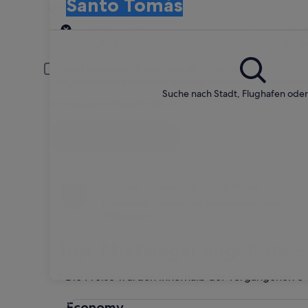
Santo Tomás
Jetzt günstige Mietwagen finden
Abholort
Abholdatum
Rüc
20. Aug.
21. A
Fahrer jünger als 30 oder älter als 70 Jahre
Für jüngere oder ältere Fahrer fällt möglicherweise eine weitere G
Suche nach Stadt, Flughafen ode
Ich habe einen Rabattcode
Suchen
Ändere unbesorgt deine Pläne
Kostenlose Stornierung bei ausgewählten
Mietwagen
Top-Mietwagenangebote –
* Die Preise wurden innerhalb der vergangenen 6 Ta
Economy Chevrolet Spark
Economy