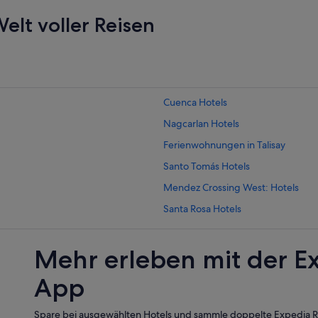
elt voller Reisen
Cuenca Hotels
Nagcarlan Hotels
Ferienwohnungen in Talisay
Santo Tomás Hotels
Mendez Crossing West: Hotels
Santa Rosa Hotels
Carmona Hotels
Mehr erleben mit der E
Tiaong Hotels
Tanauan City Hotels
App
Campingplätze in Carmona
Spare bei ausgewählten Hotels und sammle doppelte Expedia
Malvar Hotels