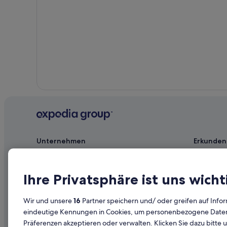
Victoria Hotels
Balete Hotels
Hotels nahe Villa Escudero Plantations
Calamba Hotels
Caingin Hotels
Laurel Hotels
Boni: Hotels
Cabuyao Hotels
Talisay Hotels
Unternehmen
Erkunden
Rizal Hotels
Jobs
Reiseführer
Unterkunft registrieren
Hotels in D
Ihre Privatsphäre ist uns wicht
Partnerschaften
Ferienwohn
Wir und unsere
16
Partner speichern und/ oder greifen auf Infor
Werbung
Städtereise
eindeutige Kennungen in Cookies, um personenbezogene Daten 
Präferenzen akzeptieren oder verwalten. Klicken Sie dazu bitte 
Affiliate Marketing
Innerdeutsc