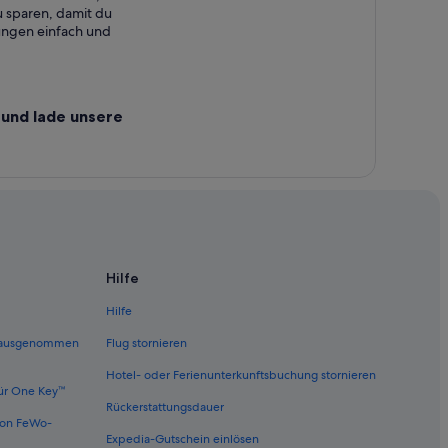
 sparen, damit du
ungen einfach und
und lade unsere
Hilfe
Hilfe
 (ausgenommen
Flug stornieren
Hotel- oder Ferienunterkunftsbuchung stornieren
ür One Key™
Rückerstattungsdauer
von FeWo-
Expedia-Gutschein einlösen