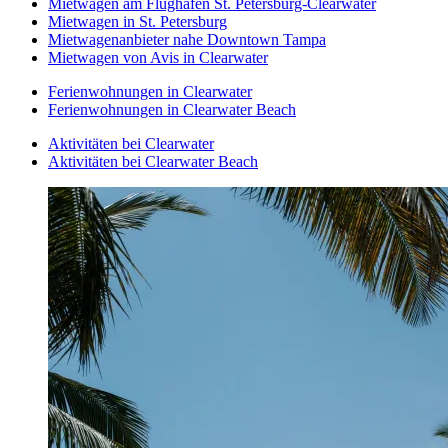
Mietwagen am Flughafen St. Petersburg-Clearwater
Mietwagen in St. Petersburg
Mietwagenanbieter nahe Downtown Tampa
Mietwagen von Avis in Clearwater
Ferienwohnungen in Clearwater
Ferienwohnungen in Clearwater Beach
Aktivitäten bei Clearwater
Aktivitäten bei Clearwater Beach