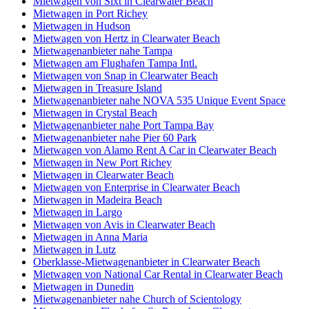
Mietwagen von Sixt in Clearwater Beach
Mietwagen in Port Richey
Mietwagen in Hudson
Mietwagen von Hertz in Clearwater Beach
Mietwagenanbieter nahe Tampa
Mietwagen am Flughafen Tampa Intl.
Mietwagen von Snap in Clearwater Beach
Mietwagen in Treasure Island
Mietwagenanbieter nahe NOVA 535 Unique Event Space
Mietwagen in Crystal Beach
Mietwagenanbieter nahe Port Tampa Bay
Mietwagenanbieter nahe Pier 60 Park
Mietwagen von Alamo Rent A Car in Clearwater Beach
Mietwagen in New Port Richey
Mietwagen in Clearwater Beach
Mietwagen von Enterprise in Clearwater Beach
Mietwagen in Madeira Beach
Mietwagen in Largo
Mietwagen von Avis in Clearwater Beach
Mietwagen in Anna Maria
Mietwagen in Lutz
Oberklasse-Mietwagenanbieter in Clearwater Beach
Mietwagen von National Car Rental in Clearwater Beach
Mietwagen in Dunedin
Mietwagenanbieter nahe Church of Scientology